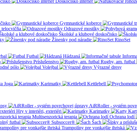
čisko
Doskočisko interiér
čisko
Gymnastické koberce
a telocvičňa
Odrazové mostíky
Školské a klubové doskočisko
ky
Žínenky pod náradie
RinoSet
rbal
Futbal
Hádzaná
Informa
o
Príslušenstvo
Rugby, am. futbal
odné pólo
Volejbal
Výrazné dresy
Joga
Karimatky
Kettlebell
 psy
AiRRoller - systém povr
Hry v interiéri, exteriéri
Karimatky
Kart
Multisenzorická terapia
Ochrana lodí
olný futbal
Subsoccer®
Šach
Trampolíny pre vonkajšie ihriská