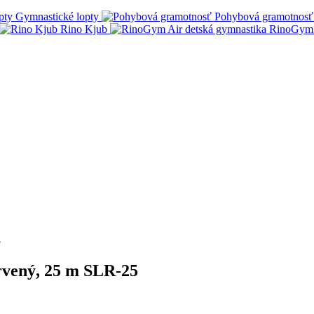
Gymnastické lopty
Pohybová gramotnosť
Rino Kjub
RinoGym 
5
ervený, 25 m SLR-25