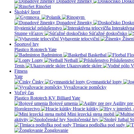
Dopadové žinenky
Dosko
RinoSet
Školský šport
Dopadové žinenky
Dosko
Hygienické príslušenstvo
Interaktívn
Stupne víťazov
Súťažné doskočisko
Vybavenie telocviční
Žínen
Športové hry
Plastico Rototech
Yate
Badminton
Basketbal
Flo
Lopty
Netball
Príslušenstv
Tenis
Ukazovatele skóre
V
Fitness
Yate
Činky
Gymnastické lopty
Vyvažovacie pomôcky
Voľný čas
Plastico Rototech
KV Billiard
Yate
Bojové umenia
Agility pre
Horolezectvo
Hracie kútiky
Mini lezecká stena mobil
aktivity
Spoločenské hry
St
Tlmiaca podložka pod sudy
Žonglovanie