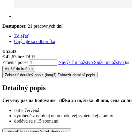
Dostupnost:
21 pracovných dní
Zdieľať
Opýtajte sa odborníka
€ 52,43
€ 42,63 bez DPH
Zmeniť počet
Navýšiť množstvo
Snížit množstvo
ks
Vložiť do košíka
Zobraziť detailný popis
(lang3) Zobrazit detailní popis
Detailný popis
Červený pás na hodovanie - dĺžka 25 m, šírka 50 mm, cena za b
farba červená
vyrobené z odolnej nepremokavej syntetickej tkaniny
dodáva sa s 15 sponami
zobraziť Hodnotenie
Skrýt Hodnocení