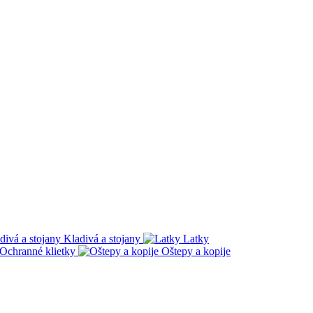
Kladivá a stojany
Latky
Ochranné klietky
Oštepy a kopije