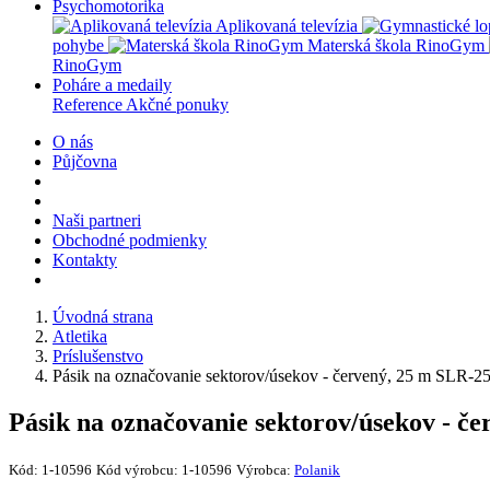
Psychomotorika
Aplikovaná televízia
pohybe
Materská škola RinoGym
RinoGym
Poháre a medaily
Reference
Akčné ponuky
O nás
Půjčovna
Naši partneri
Obchodné podmienky
Kontakty
Úvodná strana
Atletika
Príslušenstvo
Pásik na označovanie sektorov/úsekov - červený, 25 m SLR-2
Pásik na označovanie sektorov/úsekov - č
Kód:
1-10596
Kód výrobcu:
1-10596
Výrobca:
Polanik