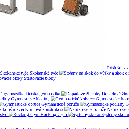
Príslušenst
Skokanské tyče
Štartovacie bloky
Detská gymnastika
Dopadové žin
Gymnastické kladiny
Gymnastické kob
Gymnastické obruče
G
Kruhová konštrukcia
Nafukovaci
nstvo
Rocking´Gym
Systémy skoku