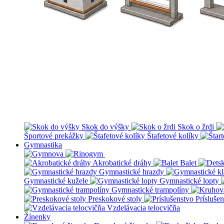
Skok do výšky
Skok o žrdi
Športové prekážky
Štafetové kolíky
Gymnastika
Akrobatické dráhy
Balet
Gymnastické hrazdy
Gymnastické kužele
Gymnastické lopty
Gymnastické trampolíny
Preskokové stoly
Prísluše
Vzdelávacia telocvičňa
Žínenky