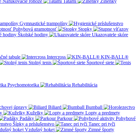
Nafukovacie rohože
Tatami
Žínenky
Gymnastické trampolíny
Pohybová gramotnosť
Stopky
Školské hodiny
Ukazovatele skóre
čné tabule
Intercross
KIN-BALL®
Stolný tenis
Športové siete
Psychomotorika
Rehabilitácia
chovej úpravy
Biliard
Bumball
y
Kuželky
Lopty a predmety
Padáky
Parkour
Pohybové
Šípky a príslušenstvo
Tanec pri tyči
Vzdušný hokej
Zimné športy