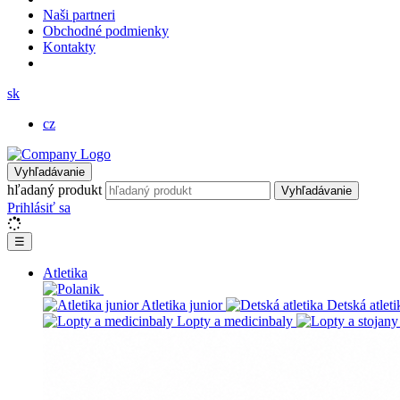
Naši partneri
Obchodné podmienky
Kontakty
sk
cz
Vyhľadávanie
hľadaný produkt
Vyhľadávanie
Prihlásiť sa
☰
Atletika
Atletika junior
Detská atleti
Lopty a medicinbaly