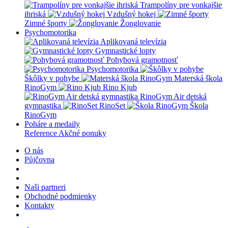
Trampolíny pre vonkajšie
ihriská
Vzdušný hokej
Zimné športy
Žonglovanie
Psychomotorika
Aplikovaná televízia
Gymnastické lopty
Pohybová gramotnosť
Psychomotorika
Škôlky v pohybe
Materská škola
RinoGym
Rino Kjub
RinoGym Air detská
gymnastika
RinoSet
Škola
RinoGym
Poháre a medaily
Reference
Akčné ponuky
O nás
Půjčovna
Naši partneri
Obchodné podmienky
Kontakty