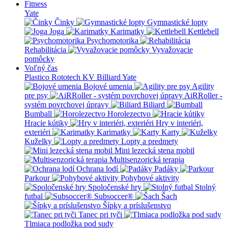
Fitness
Yate
Činky
Gymnastické lopty
Joga
Karimatky
Kettlebell
Psychomotorika
Rehabilitácia
Vyvažovacie
pomôcky
Voľný čas
Plastico Rototech
KV Billiard
Yate
Bojové umenia
Agility
pre psy
AiRRoller -
systém povrchovej úpravy
Biliard
Bumball
Horolezectvo
Hracie kútiky
Hry v interiéri,
exteriéri
Karimatky
Karty
Kuželky
Lopty a predmety
Mini lezecká stena mobil
Multisenzorická terapia
Ochrana lodí
Padáky
Parkour
Pohybové aktivity
Spoločenské hry
Stolný
futbal
Subsoccer®
Šach
Šípky a príslušenstvo
Tanec pri tyči
Tlmiaca podložka pod sudy