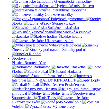
Gymnastické trampolíny
Hygienické príslušenstvo
Interaktívna telocvičňa
Odrazové mostíky
Pohybová gramotnosť
Stopky
Stupne víťazov
Súťažné doskočisko
Školské a klubové
doskočisko
Školské hodiny
Ukazovatele skóre
Vybavenie telocviční
Žínenky
Žínenky pod náradie
RinoSet
Športové hry
Plastico Rototech
Yate
Badminton
Basketbal
Florbal
Futbal
Hádzaná
Informačné tabule
Intercross
KIN-BALL®
Lopty
Netball
Príslušenstvo
Príslušenstvo
Rugby,
am. futbal
Stolný tenis
Športové siete
Tenis
Ukazovatele skóre
Vodné pólo
Volejbal
Výrazné dresy