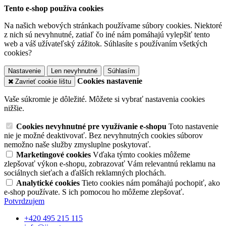
Tento e-shop používa cookies
Na našich webových stránkach používame súbory cookies. Niektoré
z nich sú nevyhnutné, zatiaľ čo iné nám pomáhajú vylepšiť tento
web a váš užívateľský zážitok. Súhlasíte s používaním všetkých
cookies?
Nastavenie
Len nevyhnutné
Súhlasím
Cookies nastavenie
Zavrieť cookie lištu
Vaše súkromie je dôležité. Môžete si vybrať nastavenia cookies
nižšie.
Cookies nevyhnutné pre využívanie e-shopu
Toto nastavenie
nie je možné deaktivovať. Bez nevyhnutných cookies súborov
nemožno naše služby zmysluplne poskytovať.
Marketingové cookies
Vďaka týmto cookies môžeme
zlepšovať výkon e-shopu, zobrazovať Vám relevantnú reklamu na
sociálnych sieťach a ďalších reklamných plochách.
Analytické cookies
Tieto cookies nám pomáhajú pochopiť, ako
e-shop používate. S ich pomocou ho môžeme zlepšovať.
Potvrdzujem
+420 495 215 115