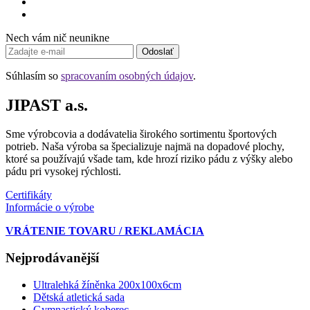
Nech vám nič neunikne
Odoslať
Súhlasím so
spracovaním osobných údajov
.
JIPAST a.s.
Sme výrobcovia a dodávatelia širokého sortimentu športových
potrieb. Naša výroba sa špecializuje najmä na dopadové plochy,
ktoré sa používajú všade tam, kde hrozí riziko pádu z výšky alebo
pádu pri vysokej rýchlosti.
Certifikáty
Informácie o výrobe
VRÁTENIE TOVARU / REKLAMÁCIA
Nejprodávanější
Ultralehká žíněnka 200x100x6cm
Dětská atletická sada
Gymnastický koberec