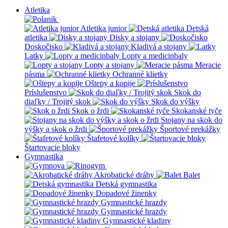
Atletika
Atletika junior
Detská
atletika
Disky a stojany
Doskočisko
Kladivá a stojany
Latky
Lopty a medicinbaly
Lopty a stojany
Meracie
pásma
Ochranné klietky
Oštepy a kopije
Príslušenstvo
Skok do
diaľky / Trojitý skok
Skok do výšky
Skok o žrdi
Skokanské tyče
Stojany na skok do
výšky a skok o žrdi
Športové prekážky
Štafetové kolíky
Štartovacie bloky
Gymnastika
Akrobatické dráhy
Balet
Detská gymnastika
Dopadové žinenky
Gymnastické hrazdy
Gymnastické hrazdy
Gymnastické kladiny