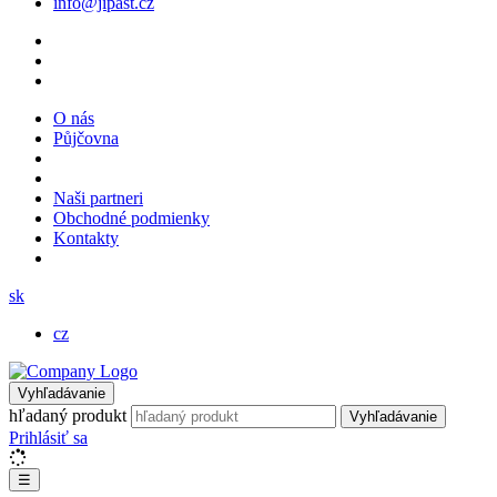
info@jipast.cz
O nás
Půjčovna
Naši partneri
Obchodné podmienky
Kontakty
sk
cz
Vyhľadávanie
hľadaný produkt
Vyhľadávanie
Prihlásiť sa
☰