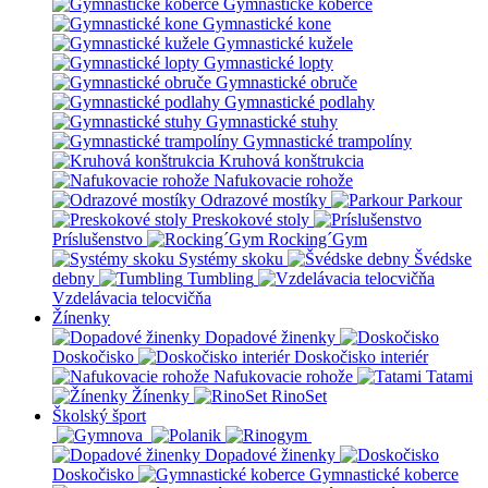
Gymnastické koberce
Gymnastické kone
Gymnastické kužele
Gymnastické lopty
Gymnastické obruče
Gymnastické podlahy
Gymnastické stuhy
Gymnastické trampolíny
Kruhová konštrukcia
Nafukovacie rohože
Odrazové mostíky
Parkour
Preskokové stoly
Príslušenstvo
Rocking´Gym
Systémy skoku
Švédske
debny
Tumbling
Vzdelávacia telocvičňa
Žínenky
Dopadové žinenky
Doskočisko
Doskočisko interiér
Nafukovacie rohože
Tatami
Žínenky
RinoSet
Školský šport
Dopadové žinenky
Doskočisko
Gymnastické koberce