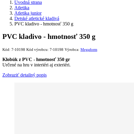
Úvodná strana
Atletika
Atletika junior
Detské atletické kladivá
PVC kladivo - hmotnosť 350 g
PVC kladivo - hmotnosť 350 g
Kód:
7-10198
Kód výrobcu:
7-10198
Výrobca:
Megaform
Klobúk z PVC - hmotnosť 350 gr
Určené na hru v interiéri aj exteriéri.
Zobraziť detailný popis