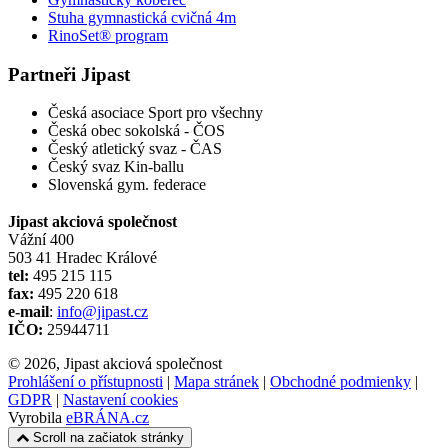
Stuha gymnastická cvičná 4m
RinoSet® program
Partneři Jipast
Česká asociace Sport pro všechny
Česká obec sokolská - ČOS
Český atletický svaz - ČAS
Český svaz Kin-ballu
Slovenská gym. federace
Jipast akciová společnost
Vážní 400
503 41 Hradec Králové
tel:
495 215 115
fax:
495 220 618
e-mail
:
info@jipast.cz
IČO:
25944711
© 2026, Jipast akciová společnost
Prohlášení o přístupnosti
|
Mapa stránek
|
Obchodné podmienky
|
GDPR
|
Nastavení cookies
Vyrobila
eBRÁNA.cz
Scroll na začiatok stránky