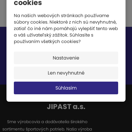
cookies
Na našich webových stránkach používame
súbory cookies. Niektoré z nich sú nevyhnutné,
zatiaľ čo iné nám pomáhajú vylepšiť tento web
a váš užívateľský zážitok. Súhlasíte s
Nech vám nič neunikne
používaním všetkých cookies?
Nastavenie
Len nevyhnutné
Súhlasím so
spracovaním osobných údajov
.
Súhlasím
JIPAST a.s.
Sme výrobcovia a dodávatelia širokého
sortimentu športových potrieb. Naša výroba