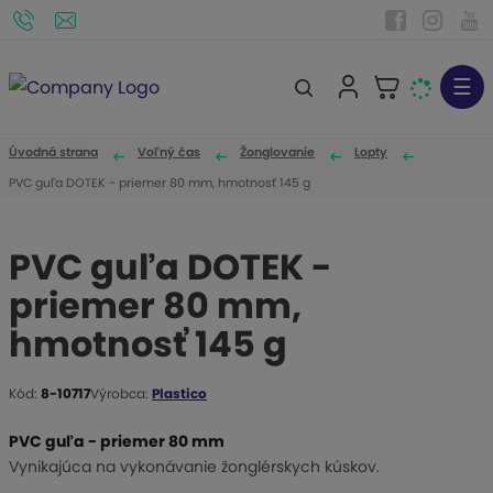
☰
V
y
h
Úvodná strana
Voľný čas
Žonglovanie
Lopty
ľ
PVC guľa DOTEK - priemer 80 mm, hmotnosť 145 g
a
d
PVC guľa DOTEK -
á
priemer 80 mm,
v
a
hmotnosť 145 g
n
i
Kód:
8-10717
Výrobca:
Plastico
K
e
ó
PVC guľa - priemer 80 mm
d
Vynikajúca na vykonávanie žonglérskych kúskov.
v