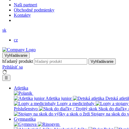
Naši partneri
Obchodné podmienky
Kontakty
sk
cz
Vyhľadávanie
hľadaný produkt
Vyhľadávanie
Prihlásiť sa
☰
Atletika
Atletika junior
Detská atleti
Lopty a medicinbaly
Príslušenstvo
Skok do diaľky /
Stojany na skok do v
Gymnastika