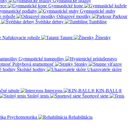
enky
Gymnastické hrazdy
erce
Gymnastické kone
ymnastické podlahy
Gymnastické stuhy
e rohože
Odrazové mostíky
Parkour
Švédske debny
Tumbling
Nafukovacie rohože
Tatami
Žínenky
Gymnastické trampolíny
Pohybová gramotnosť
Stopky
Školské hodiny
Ukazovatele skóre
čné tabule
Intercross
KIN-BALL®
Stolný tenis
Športové siete
Psychomotorika
Rehabilitácia