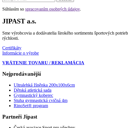
Súhlasím so
spracovaním osobných údajov
.
JIPAST a.s.
Sme výrobcovia a dodávatelia širokého sortimentu športových potrieb
rýchlosti.
Certifikáty
Informácie o výrobe
VRÁTENIE TOVARU / REKLAMÁCIA
Nejprodávanější
Ultralehká žíněnka 200x100x6cm
Dětská atletická sada
Gymnastický koberec
Stuha gymnastická cvičná 4m
RinoSet® program
Partneři Jipast
Česká asociace Sport pro všechny