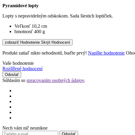
Pyramídové lopty
Lopty s nepravidelným odskokom. Sada šiestich loptičiek.
Veľkosť 10,2 cm
hmotnosť 400 g
zobraziť Hodnotenie
Skrýt Hodnocení
Produkt zatiaľ nikto nehodnotil, buďte prvý!
Napíšte hodnotenie
Ohod
Vaše hodnotenie
Rozšířené hodnocení
Odoslať
Súhlasím so
spracovaním osobných údajov
.
Nech vám nič neunikne
Odoslať