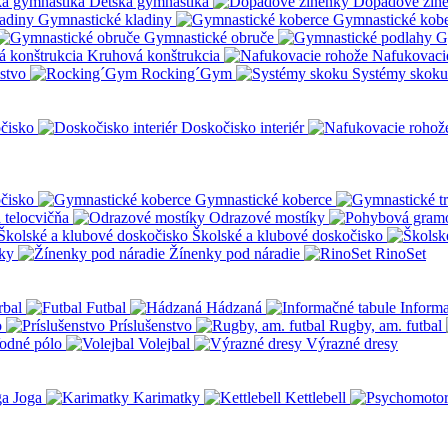
Detská gymnastika
Dopadové žin
Gymnastické kladiny
Gymnastické kob
Gymnastické obruče
G
Kruhová konštrukcia
Nafukovaci
nstvo
Rocking´Gym
Systémy skoku
čisko
Doskočisko interiér
čisko
Gymnastické koberce
a telocvičňa
Odrazové mostíky
Školské a klubové doskočisko
ky
Žínenky pod náradie
RinoSet
rbal
Futbal
Hádzaná
Informa
o
Príslušenstvo
Rugby, am. futbal
odné pólo
Volejbal
Výrazné dresy
Joga
Karimatky
Kettlebell