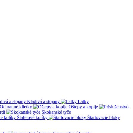
Kladivá a stojany
Latky
Ochranné klietky
Oštepy a kopije
rdi
Skokanské tyče
Štafetové kolíky
Štartovacie bloky