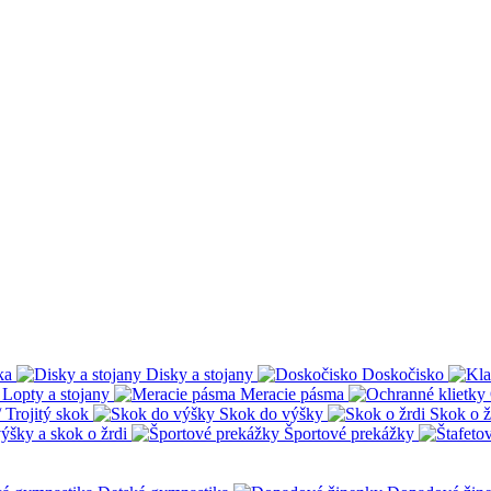
ka
Disky a stojany
Doskočisko
Lopty a stojany
Meracie pásma
 Trojitý skok
Skok do výšky
Skok o ž
ýšky a skok o žrdi
Športové prekážky