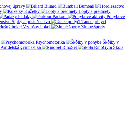
chovej úpravy
Biliard
Bumball
y
Kuželky
Lopty a predmety
Padáky
Parkour
Pohybové
Šípky a príslušenstvo
Tanec pri tyči
Vzdušný hokej
Zimné športy
Psychomotorika
Škôlky v
Air detská gymnastika
RinoSet
Škola