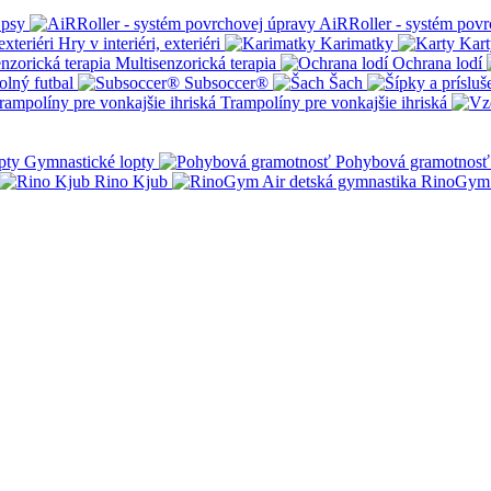
 psy
AiRRoller - systém povr
Hry v interiéri, exteriéri
Karimatky
Kart
Multisenzorická terapia
Ochrana lodí
olný futbal
Subsoccer®
Šach
Trampolíny pre vonkajšie ihriská
Gymnastické lopty
Pohybová gramotnosť
Rino Kjub
RinoGym 