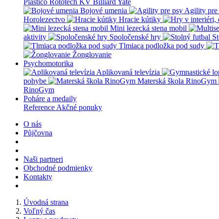
Plastico Rototech
KV Billiard
Yate
Bojové umenia
Agility pre
Horolezectvo
Hracie kútiky
Mini lezecká stena mobil
aktivity
Spoločenské hry
St
Tlmiaca podložka pod sudy
Žonglovanie
Psychomotorika
Aplikovaná televízia
pohybe
Materská škola RinoGym
RinoGym
Poháre a medaily
Reference
Akčné ponuky
O nás
Půjčovna
Naši partneri
Obchodné podmienky
Kontakty
Úvodná strana
Voľný čas