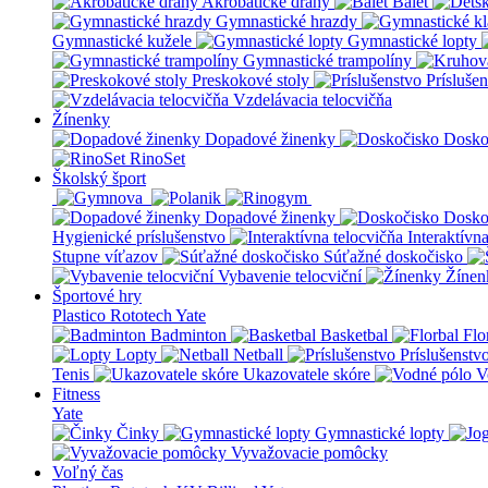
Akrobatické dráhy
Balet
Gymnastické hrazdy
Gymnastické kužele
Gymnastické lopty
Gymnastické trampolíny
Preskokové stoly
Prísluše
Vzdelávacia telocvičňa
Žínenky
Dopadové žinenky
Dosko
RinoSet
Školský šport
Dopadové žinenky
Dosko
Hygienické príslušenstvo
Interaktívn
Stupne víťazov
Súťažné doskočisko
Vybavenie telocviční
Žínen
Športové hry
Plastico Rototech
Yate
Badminton
Basketbal
Flo
Lopty
Netball
Príslušenstv
Tenis
Ukazovatele skóre
V
Fitness
Yate
Činky
Gymnastické lopty
Vyvažovacie pomôcky
Voľný čas