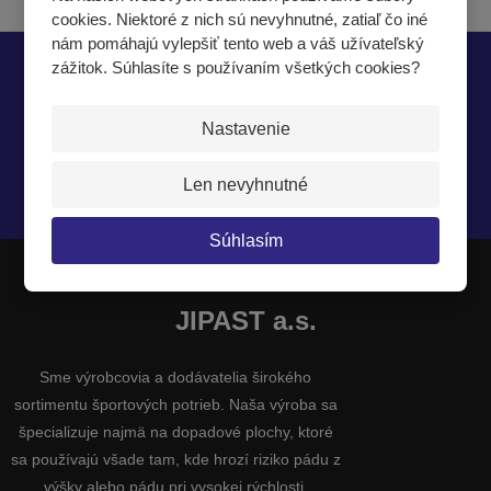
cookies. Niektoré z nich sú nevyhnutné, zatiaľ čo iné
nám pomáhajú vylepšiť tento web a váš užívateľský
zážitok. Súhlasíte s používaním všetkých cookies?
Nech vám nič neunikne
Nastavenie
Len nevyhnutné
Súhlasím so
spracovaním osobných údajov
.
Súhlasím
JIPAST a.s.
Sme výrobcovia a dodávatelia širokého
sortimentu športových potrieb. Naša výroba sa
špecializuje najmä na dopadové plochy, ktoré
sa používajú všade tam, kde hrozí riziko pádu z
výšky alebo pádu pri vysokej rýchlosti.