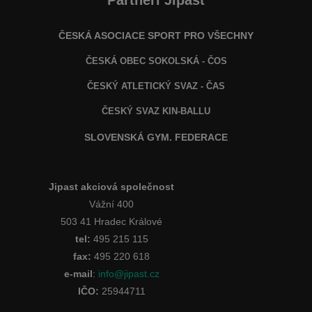
Partneři Jipast
ČESKÁ ASOCIACE SPORT PRO VŠECHNY
ČESKÁ OBEC SOKOLSKÁ - ČOS
ČESKÝ ATLETICKÝ SVAZ - ČAS
ČESKÝ SVAZ KIN-BALLU
SLOVENSKÁ GYM. FEDERACE
Jipast akciová společnost
Vážní 400
503 41 Hradec Králové
tel:
495 215 115
fax:
495 220 618
e-mail
:
info@jipast.cz
IČO:
25944711