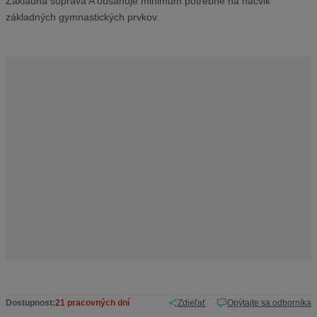
Základná súprava A obsahuje minimum potrebné na nácvik
v
základných gymnastických prvkov.
ý
r
o
b
c
u
:
2
-
1
1
5
3
7
Dostupnost:
21 pracovných dní
Zdieľať
Opýtajte sa odborníka