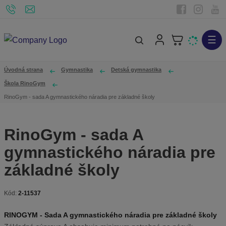
☰
V
y
h
Úvodná strana
Gymnastika
Detská gymnastika
ľ
Škola RinoGym
a
RinoGym - sada A gymnastického náradia pre základné školy
d
á
RinoGym - sada A
v
gymnastického náradia pre
a
n
základné školy
i
e
Kód:
2-11537
K
ó
RINOGYM - Sada A gymnastického náradia pre základné školy
d