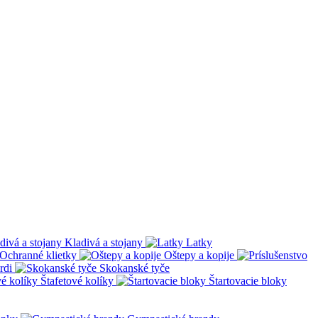
Kladivá a stojany
Latky
Ochranné klietky
Oštepy a kopije
rdi
Skokanské tyče
Štafetové kolíky
Štartovacie bloky