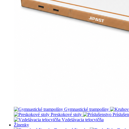
Gymnastické trampolíny
Preskokové stoly
Prísluše
Vzdelávacia telocvičňa
Žínenky