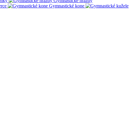
enky
Gymnastické hrazdy
erce
Gymnastické kone