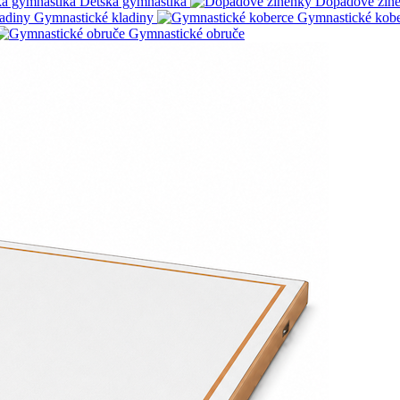
Detská gymnastika
Dopadové žin
Gymnastické kladiny
Gymnastické kob
Gymnastické obruče