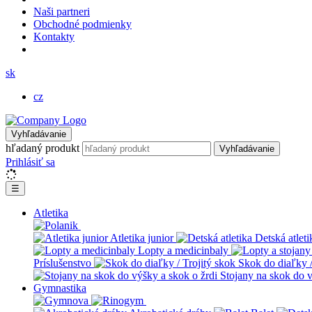
Naši partneri
Obchodné podmienky
Kontakty
sk
cz
Vyhľadávanie
hľadaný produkt
Vyhľadávanie
Prihlásiť sa
☰
Atletika
Atletika junior
Detská atleti
Lopty a medicinbaly
Príslušenstvo
Skok do diaľky /
Stojany na skok do v
Gymnastika