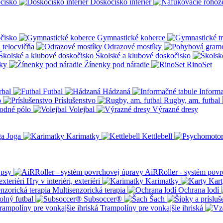
čisko
Doskočisko interiér
čisko
Gymnastické koberce
a telocvičňa
Odrazové mostíky
Školské a klubové doskočisko
ky
Žínenky pod náradie
RinoSet
rbal
Futbal
Hádzaná
Informa
o
Príslušenstvo
Rugby, am. futbal
odné pólo
Volejbal
Výrazné dresy
Joga
Karimatky
Kettlebell
 psy
AiRRoller - systém povr
Hry v interiéri, exteriéri
Karimatky
Kart
Multisenzorická terapia
Ochrana lodí
olný futbal
Subsoccer®
Šach
Trampolíny pre vonkajšie ihriská