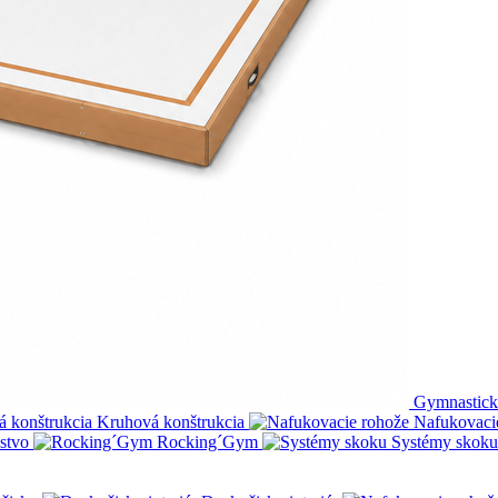
Gymnastick
Kruhová konštrukcia
Nafukovaci
nstvo
Rocking´Gym
Systémy skoku