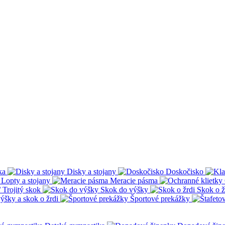
ka
Disky a stojany
Doskočisko
Lopty a stojany
Meracie pásma
 Trojitý skok
Skok do výšky
Skok o ž
ýšky a skok o žrdi
Športové prekážky