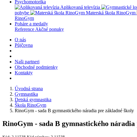
Psychomotorika
Aplikovaná televízia
pohybe
Materská škola RinoGym
RinoGym
Poháre a medaily
Reference
Akčné ponuky
O nás
Půjčovna
Naši partneri
Obchodné podmienky
Kontakty
Úvodná strana
Gymnastika
Detská gymnastika
Škola RinoGym
RinoGym - sada B gymnastického náradia pre základné školy
RinoGym - sada B gymnastického náradia 
Kód:
2-11538
Kód výrobcu:
2-11538