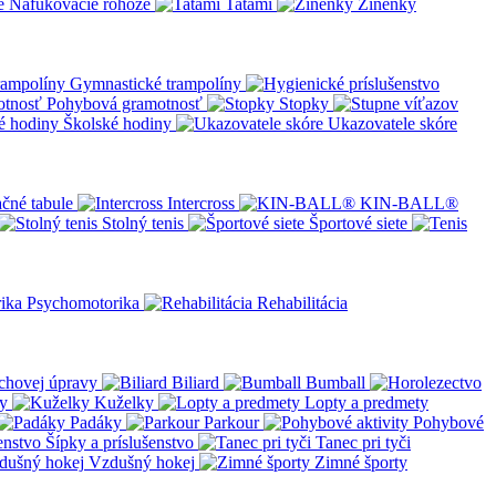
Nafukovacie rohože
Tatami
Žínenky
Gymnastické trampolíny
Pohybová gramotnosť
Stopky
Školské hodiny
Ukazovatele skóre
čné tabule
Intercross
KIN-BALL®
Stolný tenis
Športové siete
Psychomotorika
Rehabilitácia
chovej úpravy
Biliard
Bumball
y
Kuželky
Lopty a predmety
Padáky
Parkour
Pohybové
Šípky a príslušenstvo
Tanec pri tyči
Vzdušný hokej
Zimné športy