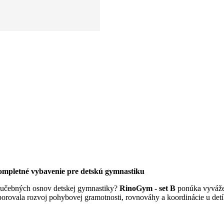
ompletné vybavenie pre detskú gymnastiku
y učebných osnov detskej gymnastiky?
RinoGym - set B
ponúka vyváže
dporovala rozvoj pohybovej gramotnosti, rovnováhy a koordinácie u det