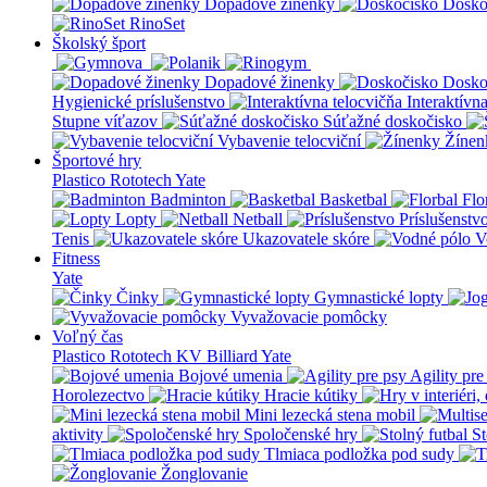
Dopadové žinenky
Dosko
RinoSet
Školský šport
Dopadové žinenky
Dosko
Hygienické príslušenstvo
Interaktívn
Stupne víťazov
Súťažné doskočisko
Vybavenie telocviční
Žínen
Športové hry
Plastico Rototech
Yate
Badminton
Basketbal
Flo
Lopty
Netball
Príslušenstv
Tenis
Ukazovatele skóre
V
Fitness
Yate
Činky
Gymnastické lopty
Vyvažovacie pomôcky
Voľný čas
Plastico Rototech
KV Billiard
Yate
Bojové umenia
Agility pre
Horolezectvo
Hracie kútiky
Mini lezecká stena mobil
aktivity
Spoločenské hry
St
Tlmiaca podložka pod sudy
Žonglovanie