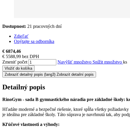
Dostupnost:
21 pracovných dní
Zdieľať
Opýtajte sa odborníka
€ 6874,46
€ 5588,99 bez DPH
Zmeniť počet
Navýšiť množstvo
Snížit množstvo
ks
Vložiť do košíka
Zobraziť detailný popis
(lang3) Zobrazit detailní popis
Detailný popis
RinoGym - sada B gymnastického náradia pre základné školy: k
Hľadáte moderné a bezpečné riešenie, ktoré spĺňa všetky požiadavk
je ideálna pre základné školy. Táto súprava je navrhnutá tak, aby po
Kľúčové vlastnosti a výhody: