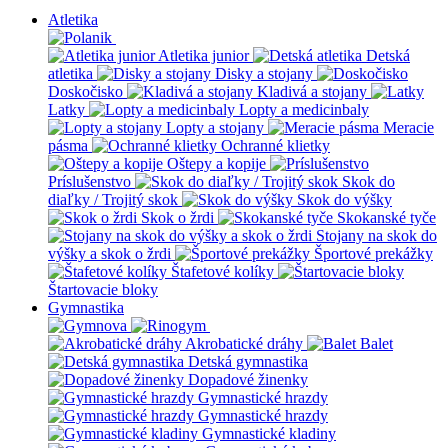
Atletika
Atletika junior
Detská
atletika
Disky a stojany
Doskočisko
Kladivá a stojany
Latky
Lopty a medicinbaly
Lopty a stojany
Meracie
pásma
Ochranné klietky
Oštepy a kopije
Príslušenstvo
Skok do
diaľky / Trojitý skok
Skok do výšky
Skok o žrdi
Skokanské tyče
Stojany na skok do
výšky a skok o žrdi
Športové prekážky
Štafetové kolíky
Štartovacie bloky
Gymnastika
Akrobatické dráhy
Balet
Detská gymnastika
Dopadové žinenky
Gymnastické hrazdy
Gymnastické hrazdy
Gymnastické kladiny