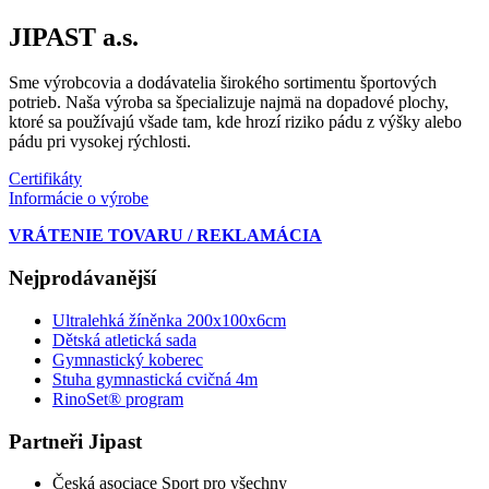
JIPAST a.s.
Sme výrobcovia a dodávatelia širokého sortimentu športových
potrieb. Naša výroba sa špecializuje najmä na dopadové plochy,
ktoré sa používajú všade tam, kde hrozí riziko pádu z výšky alebo
pádu pri vysokej rýchlosti.
Certifikáty
Informácie o výrobe
VRÁTENIE TOVARU / REKLAMÁCIA
Nejprodávanější
Ultralehká žíněnka 200x100x6cm
Dětská atletická sada
Gymnastický koberec
Stuha gymnastická cvičná 4m
RinoSet® program
Partneři Jipast
Česká asociace Sport pro všechny