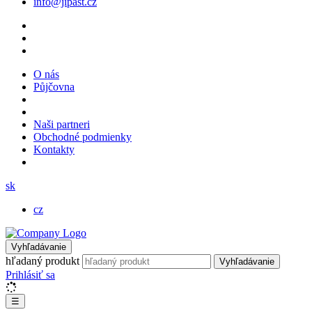
info@jipast.cz
O nás
Půjčovna
Naši partneri
Obchodné podmienky
Kontakty
sk
cz
Vyhľadávanie
hľadaný produkt
Vyhľadávanie
Prihlásiť sa
☰