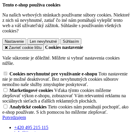
Tento e-shop používa cookies
Na našich webových stránkach používame súbory cookies. Niektoré
z nich sú nevyhnutné, zatiaľ čo iné nám pomáhajú vylepšiť tento
web a váš užívateľský zážitok. Súhlasíte s používaním všetkých
cookies?
Nastavenie
Len nevyhnutné
Súhlasím
Cookies nastavenie
Zavrieť cookie lištu
Vaše súkromie je dôležité. Môžete si vybrať nastavenia cookies
nižšie.
Cookies nevyhnutné pre využívanie e-shopu
Toto nastavenie
nie je možné deaktivovať. Bez nevyhnutných cookies súborov
nemožno naše služby zmysluplne poskytovať.
Marketingové cookies
Vďaka týmto cookies môžeme
zlepšovať výkon e-shopu, zobrazovať Vám relevantnú reklamu na
sociálnych sieťach a ďalších reklamných plochách.
Analytické cookies
Tieto cookies nám pomáhajú pochopiť, ako
e-shop používate. S ich pomocou ho môžeme zlepšovať.
Potvrdzujem
+420 495 215 115