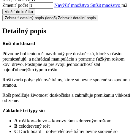
Zmeniť počet
Navýšiť množstvo
Snížit množstvo
m2
Vložiť do košíka
Zobraziť detailný popis
(lang3) Zobrazit detailní popis
Detailný popis
Rošt duckboard
Pôvodne bol tento rošt navrhnutý pre doskočiská, ktoré sa často
premiestňujú, a nahrádzal manipuláciu s pomerne ťažkým roštom
kov–drevo. Postupne sa pre svoju jednoduchosť stal
najobľúbenejším typom roštu.
Rošt tvoria polyetylénové trámy, ktoré sú pevne spojené so spodnou
stranou.
Rošt predlžuje životnosť doskočiska a zabraňuje prenikaniu vlhkosti
od zeme.
Základné tri typy sú:
A
rošt kov–drevo – kovový rám s dreveným roštom
B
celodrevený rošt
C
Duck board – polyetylénové trámy pevne spojené so