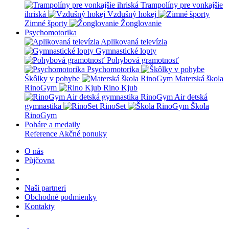
Trampolíny pre vonkajšie
ihriská
Vzdušný hokej
Zimné športy
Žonglovanie
Psychomotorika
Aplikovaná televízia
Gymnastické lopty
Pohybová gramotnosť
Psychomotorika
Škôlky v pohybe
Materská škola
RinoGym
Rino Kjub
RinoGym Air detská
gymnastika
RinoSet
Škola
RinoGym
Poháre a medaily
Reference
Akčné ponuky
O nás
Půjčovna
Naši partneri
Obchodné podmienky
Kontakty