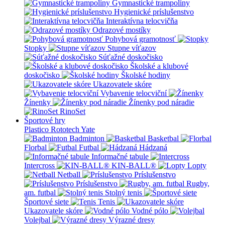
Gymnastické trampolíny
Hygienické príslušenstvo
Interaktívna telocvičňa
Odrazové mostíky
Pohybová gramotnosť
Stopky
Stupne víťazov
Súťažné doskočisko
Školské a klubové
doskočisko
Školské hodiny
Ukazovatele skóre
Vybavenie telocviční
Žínenky
Žínenky pod náradie
RinoSet
Športové hry
Plastico Rototech
Yate
Badminton
Basketbal
Florbal
Futbal
Hádzaná
Informačné tabule
Intercross
KIN-BALL®
Lopty
Netball
Príslušenstvo
Príslušenstvo
Rugby,
am. futbal
Stolný tenis
Športové siete
Tenis
Ukazovatele skóre
Vodné pólo
Volejbal
Výrazné dresy