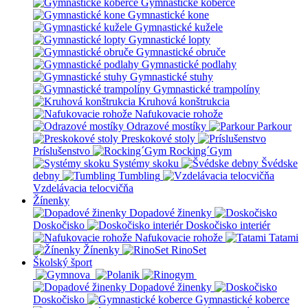
Gymnastické koberce
Gymnastické kone
Gymnastické kužele
Gymnastické lopty
Gymnastické obruče
Gymnastické podlahy
Gymnastické stuhy
Gymnastické trampolíny
Kruhová konštrukcia
Nafukovacie rohože
Odrazové mostíky
Parkour
Preskokové stoly
Príslušenstvo
Rocking´Gym
Systémy skoku
Švédske
debny
Tumbling
Vzdelávacia telocvičňa
Žínenky
Dopadové žinenky
Doskočisko
Doskočisko interiér
Nafukovacie rohože
Tatami
Žínenky
RinoSet
Školský šport
Dopadové žinenky
Doskočisko
Gymnastické koberce