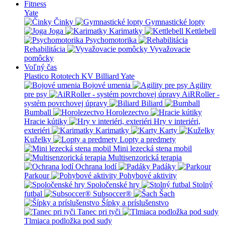
Fitness
Yate
Činky
Gymnastické lopty
Joga
Karimatky
Kettlebell
Psychomotorika
Rehabilitácia
Vyvažovacie
pomôcky
Voľný čas
Plastico Rototech
KV Billiard
Yate
Bojové umenia
Agility
pre psy
AiRRoller -
systém povrchovej úpravy
Biliard
Bumball
Horolezectvo
Hracie kútiky
Hry v interiéri,
exteriéri
Karimatky
Karty
Kuželky
Lopty a predmety
Mini lezecká stena mobil
Multisenzorická terapia
Ochrana lodí
Padáky
Parkour
Pohybové aktivity
Spoločenské hry
Stolný
futbal
Subsoccer®
Šach
Šípky a príslušenstvo
Tanec pri tyči
Tlmiaca podložka pod sudy