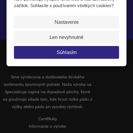
zážitok. Súhlasíte s používaním všetkých cookies?
Nastavenie
Súhlasím so
spracovaním osobných údajov
.
Len nevyhnutné
Súhlasím
JIPAST a.s.
Sme výrobcovia a dodávatelia širokého
sortimentu športových potrieb. Naša výroba sa
špecializuje najmä na dopadové plochy, ktoré
sa používajú všade tam, kde hrozí riziko pádu z
výšky alebo pádu pri vysokej rýchlosti.
Certifikáty
Informácie o výrobe