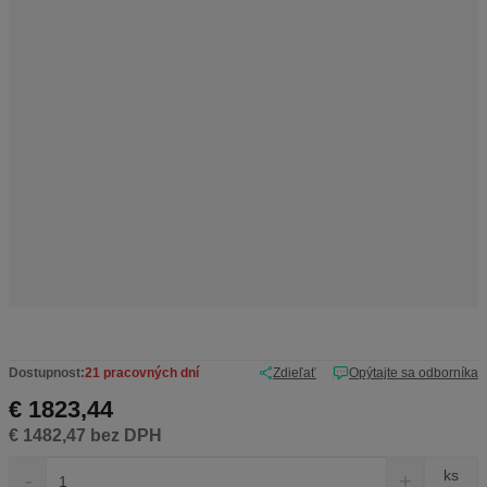
r
o
b
c
u
:
1
-
1
0
0
1
7
Dostupnost:
21 pracovných dní
Zdieľať
Opýtajte sa odborníka
€ 1823,44
€ 1482,47 bez DPH
S
N
Z
ks