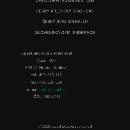
ČESKÁ OBEC SOKOLSKÁ - ČOS
ČESKÝ ATLETICKÝ SVAZ - ČAS
ČESKÝ SVAZ KIN-BALLU
SLOVENSKÁ GYM. FEDERACE
Jipast akciová společnost
Vážní 400
503 41 Hradec Králové
tel:
495 215 115
fax:
495 220 618
e-mail
:
info@jipast.cz
IČO:
25944711
© 2026, Jipast akciová společnost