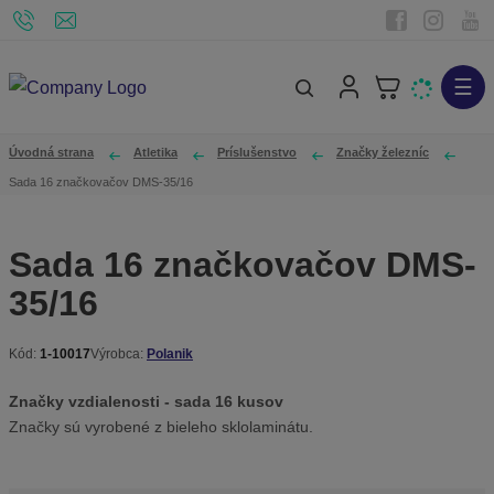
☰
V
y
h
Úvodná strana
Atletika
Príslušenstvo
Značky železníc
ľ
Sada 16 značkovačov DMS-35/16
a
d
Sada 16 značkovačov DMS-
á
35/16
v
a
n
Kód:
1-10017
Výrobca:
Polanik
K
i
ó
Značky vzdialenosti - sada 16 kusov
e
d
Značky sú vyrobené z bieleho sklolaminátu.
v
ý