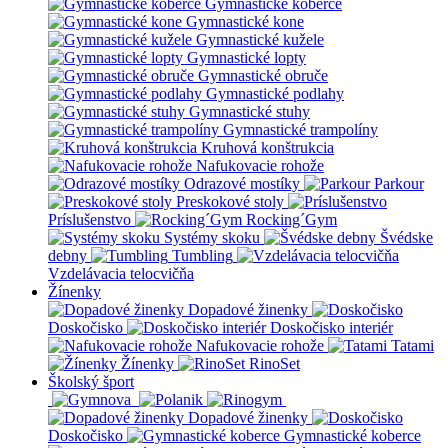
Gymnastické koberce
Gymnastické kone
Gymnastické kužele
Gymnastické lopty
Gymnastické obruče
Gymnastické podlahy
Gymnastické stuhy
Gymnastické trampolíny
Kruhová konštrukcia
Nafukovacie rohože
Odrazové mostíky
Parkour
Preskokové stoly
Príslušenstvo
Rocking´Gym
Systémy skoku
Švédske
debny
Tumbling
Vzdelávacia telocvičňa
Žínenky
Dopadové žinenky
Doskočisko
Doskočisko interiér
Nafukovacie rohože
Tatami
Žínenky
RinoSet
Školský šport
Dopadové žinenky
Doskočisko
Gymnastické koberce