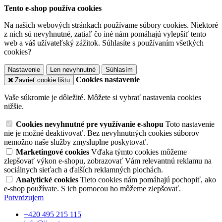
Tento e-shop používa cookies
Na našich webových stránkach používame súbory cookies. Niektoré
z nich sú nevyhnutné, zatiaľ čo iné nám pomáhajú vylepšiť tento
web a váš užívateľský zážitok. Súhlasíte s používaním všetkých
cookies?
Nastavenie
Len nevyhnutné
Súhlasím
Cookies nastavenie
Zavrieť cookie lištu
Vaše súkromie je dôležité. Môžete si vybrať nastavenia cookies
nižšie.
Cookies nevyhnutné pre využívanie e-shopu
Toto nastavenie
nie je možné deaktivovať. Bez nevyhnutných cookies súborov
nemožno naše služby zmysluplne poskytovať.
Marketingové cookies
Vďaka týmto cookies môžeme
zlepšovať výkon e-shopu, zobrazovať Vám relevantnú reklamu na
sociálnych sieťach a ďalších reklamných plochách.
Analytické cookies
Tieto cookies nám pomáhajú pochopiť, ako
e-shop používate. S ich pomocou ho môžeme zlepšovať.
Potvrdzujem
+420 495 215 115