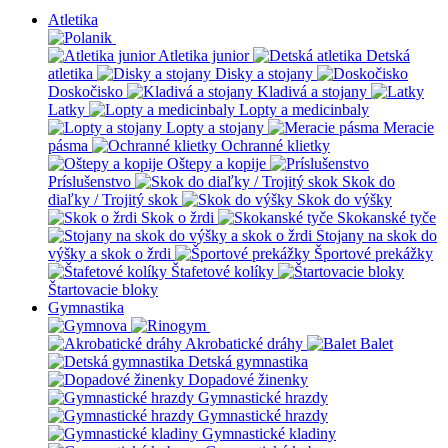
Atletika
Atletika junior
Detská
atletika
Disky a stojany
Doskočisko
Kladivá a stojany
Latky
Lopty a medicinbaly
Lopty a stojany
Meracie
pásma
Ochranné klietky
Oštepy a kopije
Príslušenstvo
Skok do
diaľky / Trojitý skok
Skok do výšky
Skok o žrdi
Skokanské tyče
Stojany na skok do
výšky a skok o žrdi
Športové prekážky
Štafetové kolíky
Štartovacie bloky
Gymnastika
Akrobatické dráhy
Balet
Detská gymnastika
Dopadové žinenky
Gymnastické hrazdy
Gymnastické hrazdy
Gymnastické kladiny