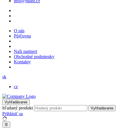
info@jipast.cz
O nás
Půjčovna
Naši partneri
Obchodné podmienky
Kontakty
sk
cz
Vyhľadávanie
hľadaný produkt
Vyhľadávanie
Prihlásiť sa
☰