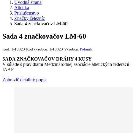
Úvodná strana
Atletika
Príslušenstvo
Značky železníc
Sada 4 značkovačov LM-60
Sada 4 značkovačov LM-60
Kód:
1-10023
Kód výrobcu:
1-10023
Výrobca:
Polanik
SADA ZNAČKOVAČOV DRÁHY 4 KUSY
V súlade s pravidlami Medzinárodnej asociácie atletických federácií
IAAF.
Zobraziť detailný popis