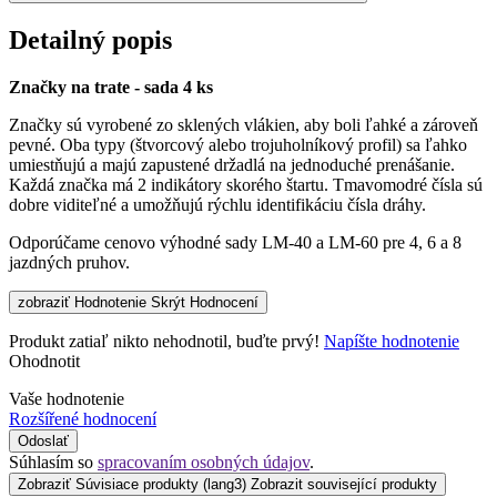
Detailný popis
Značky na trate - sada 4 ks
Značky sú vyrobené zo sklených vlákien, aby boli ľahké a zároveň
pevné. Oba typy (štvorcový alebo trojuholníkový profil) sa ľahko
umiestňujú a majú zapustené držadlá na jednoduché prenášanie.
Každá značka má 2 indikátory skorého štartu. Tmavomodré čísla sú
dobre viditeľné a umožňujú rýchlu identifikáciu čísla dráhy.
Odporúčame cenovo výhodné sady LM-40 a LM-60 pre 4, 6 a 8
jazdných pruhov.
zobraziť Hodnotenie
Skrýt Hodnocení
Produkt zatiaľ nikto nehodnotil, buďte prvý!
Napíšte hodnotenie
Ohodnotit
Vaše hodnotenie
Rozšířené hodnocení
Odoslať
Súhlasím so
spracovaním osobných údajov
.
Zobraziť Súvisiace produkty
(lang3) Zobrazit související produkty