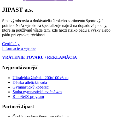
JIPAST a.s.
Sme výrobcovia a dodávatelia širokého sortimentu športových
potrieb. Naša výroba sa špecializuje najmä na dopadové plochy,
ktoré sa používajú všade tam, kde hrozí riziko pádu z výšky alebo
pádu pri vysokej rýchlosti.
Certifikáty
Informácie o výrobe
VRÁTENIE TOVARU / REKLAMÁCIA
Nejprodávanější
Ultralehká žíněnka 200x100x6cm
Dětská atletická sada
Gymnastický koberec
Stuha gymnastická cvičná 4m
RinoSet® program
Partneři Jipast
Česká asociace Sport pro všechny