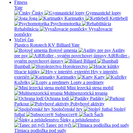
Fitness
Yate
Činky
Gymnastické lopty
Joga
Karimatky
Kettlebell
Psychomotorika
Rehabilitácia
Vyvažovacie
pomôcky
Voľný čas
Plastico Rototech
KV Billiard
Yate
Bojové umenia
Agility
pre psy
AiRRoller -
systém povrchovej úpravy
Biliard
Bumball
Horolezectvo
Hracie kútiky
Hry v interiéri,
exteriéri
Karimatky
Karty
Kuželky
Lopty a predmety
Mini lezecká stena mobil
Multisenzorická terapia
Ochrana lodí
Padáky
Parkour
Pohybové aktivity
Spoločenské hry
Stolný
futbal
Subsoccer®
Šach
Šípky a príslušenstvo
Tanec pri tyči
Tlmiaca podložka pod sudy