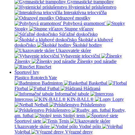
Gymnastické trampolíny
Hygienické príslušenstvo
Interaktívna telocvičňa
Odrazové mostíky
Pohybová gramotnosť
Stopky
Stupne víťazov
Súťažné doskočisko
Školské a klubové
doskočisko
Školské hodiny
Ukazovatele skóre
Vybavenie telocviční
Žínenky
Žínenky pod náradie
RinoSet
Športové hry
Plastico Rototech
Yate
Badminton
Basketbal
Florbal
Futbal
Hádzaná
Informačné tabule
Intercross
KIN-BALL®
Lopty
Netball
Príslušenstvo
Príslušenstvo
Rugby,
am. futbal
Stolný tenis
Športové siete
Tenis
Ukazovatele skóre
Vodné pólo
Volejbal
Výrazné dresy