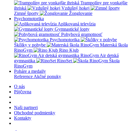
Trampolíny pre vonkajšie
ihriská
Vzdušný hokej
Zimné športy
Žonglovanie
Psychomotorika
Aplikovaná televízia
Gymnastické lopty
Pohybová gramotnosť
Psychomotorika
Škôlky v pohybe
Materská škola
RinoGym
Rino Kjub
RinoGym Air detská
gymnastika
RinoSet
Škola
RinoGym
Poháre a medaily
Reference
Akčné ponuky
O nás
Půjčovna
Naši partneri
Obchodné podmienky
Kontakty