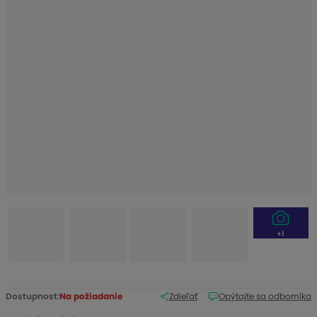
b
c
u
:
2
-
1
0
9
0
0
+1
Dostupnost:
Na požiadanie
Zdieľať
Opýtajte sa odborníka