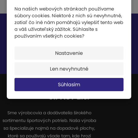
Na našich webových stránkach používame
súbory cookies. Niektoré z nich sú nevyhnutné,
zatiaľ čo iné nám pomáhajú vylepšiť tento web
Nech vám nič neunikne
a váš užívateľský zážitok. Súhlasíte s
používaním všetkých cookies?
Nastavenie
Súhlasím so
spracovaním osobných údajov
.
Len nevyhnutné
Súhlasím
JIPAST a.s.
Sme výrobcovia a dodávatelia širokého
sortimentu športových potrieb. Naša výroba
sa špecializuje najmä na dopadové plochy,
ktoré sa používajú všade tam, kde hrozí