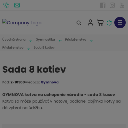
☰
V
y
h
Úvodná strana
Gymnastika
Príslušenstvo
ľ
Príslušenstvo
Sada 8 kotiev
a
d
Sada 8 kotiev
á
v
Kód:
2-10900
Výrobca:
Gymnova
a
K
n
ó
GYMNOVA kotva na uchopenie náradia - sada 8 kusov
i
d
Kotva sa môže používať v hotovej podlahe, objímka kotvy sa
v
e
dá vybrať na údržbu.
ý
r
o