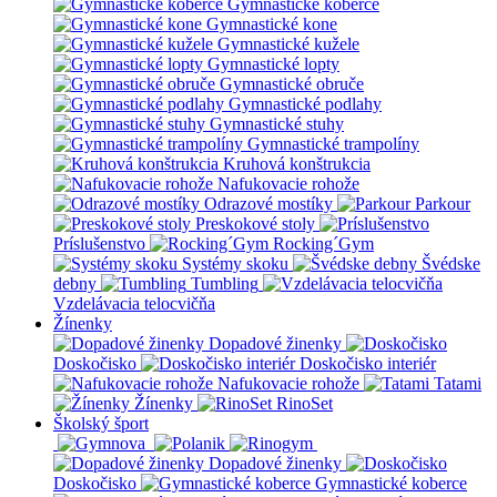
Gymnastické koberce
Gymnastické kone
Gymnastické kužele
Gymnastické lopty
Gymnastické obruče
Gymnastické podlahy
Gymnastické stuhy
Gymnastické trampolíny
Kruhová konštrukcia
Nafukovacie rohože
Odrazové mostíky
Parkour
Preskokové stoly
Príslušenstvo
Rocking´Gym
Systémy skoku
Švédske
debny
Tumbling
Vzdelávacia telocvičňa
Žínenky
Dopadové žinenky
Doskočisko
Doskočisko interiér
Nafukovacie rohože
Tatami
Žínenky
RinoSet
Školský šport
Dopadové žinenky
Doskočisko
Gymnastické koberce