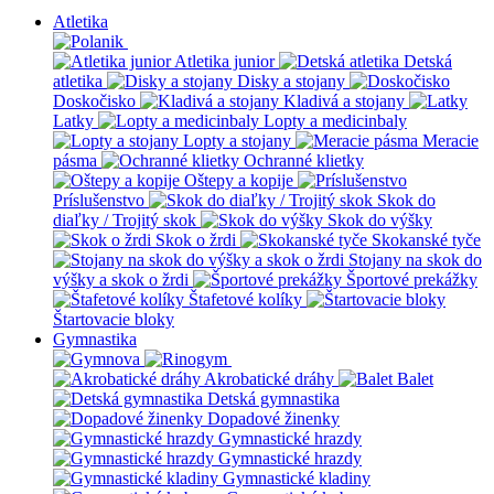
Atletika
Atletika junior
Detská
atletika
Disky a stojany
Doskočisko
Kladivá a stojany
Latky
Lopty a medicinbaly
Lopty a stojany
Meracie
pásma
Ochranné klietky
Oštepy a kopije
Príslušenstvo
Skok do
diaľky / Trojitý skok
Skok do výšky
Skok o žrdi
Skokanské tyče
Stojany na skok do
výšky a skok o žrdi
Športové prekážky
Štafetové kolíky
Štartovacie bloky
Gymnastika
Akrobatické dráhy
Balet
Detská gymnastika
Dopadové žinenky
Gymnastické hrazdy
Gymnastické hrazdy
Gymnastické kladiny