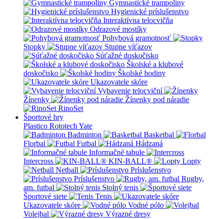
Gymnastické trampolíny
Hygienické príslušenstvo
Interaktívna telocvičňa
Odrazové mostíky
Pohybová gramotnosť
Stopky
Stupne víťazov
Súťažné doskočisko
Školské a klubové
doskočisko
Školské hodiny
Ukazovatele skóre
Vybavenie telocviční
Žínenky
Žínenky pod náradie
RinoSet
Športové hry
Plastico Rototech
Yate
Badminton
Basketbal
Florbal
Futbal
Hádzaná
Informačné tabule
Intercross
KIN-BALL®
Lopty
Netball
Príslušenstvo
Príslušenstvo
Rugby,
am. futbal
Stolný tenis
Športové siete
Tenis
Ukazovatele skóre
Vodné pólo
Volejbal
Výrazné dresy