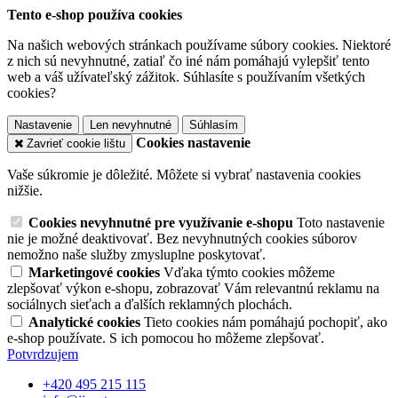
Tento e-shop používa cookies
Na našich webových stránkach používame súbory cookies. Niektoré
z nich sú nevyhnutné, zatiaľ čo iné nám pomáhajú vylepšiť tento
web a váš užívateľský zážitok. Súhlasíte s používaním všetkých
cookies?
Nastavenie
Len nevyhnutné
Súhlasím
Cookies nastavenie
Zavrieť cookie lištu
Vaše súkromie je dôležité. Môžete si vybrať nastavenia cookies
nižšie.
Cookies nevyhnutné pre využívanie e-shopu
Toto nastavenie
nie je možné deaktivovať. Bez nevyhnutných cookies súborov
nemožno naše služby zmysluplne poskytovať.
Marketingové cookies
Vďaka týmto cookies môžeme
zlepšovať výkon e-shopu, zobrazovať Vám relevantnú reklamu na
sociálnych sieťach a ďalších reklamných plochách.
Analytické cookies
Tieto cookies nám pomáhajú pochopiť, ako
e-shop používate. S ich pomocou ho môžeme zlepšovať.
Potvrdzujem
+420 495 215 115