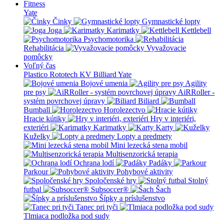
Fitness
Yate
Činky
Gymnastické lopty
Joga
Karimatky
Kettlebell
Psychomotorika
Rehabilitácia
Vyvažovacie
pomôcky
Voľný čas
Plastico Rototech
KV Billiard
Yate
Bojové umenia
Agility
pre psy
AiRRoller -
systém povrchovej úpravy
Biliard
Bumball
Horolezectvo
Hracie kútiky
Hry v interiéri,
exteriéri
Karimatky
Karty
Kuželky
Lopty a predmety
Mini lezecká stena mobil
Multisenzorická terapia
Ochrana lodí
Padáky
Parkour
Pohybové aktivity
Spoločenské hry
Stolný
futbal
Subsoccer®
Šach
Šípky a príslušenstvo
Tanec pri tyči
Tlmiaca podložka pod sudy