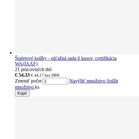
Štafetové kolíky - súťažná sada 6 kusov, certifikácia
WA(IAAF)
21 pracovných dní
€ 54,33
€ 44,17
bez DPH
Zmeniť počet
Navýšiť množstvo
Snížit
množstvo
ks
Kúpiť