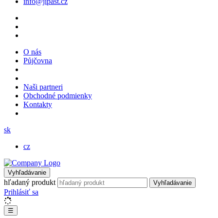
info@jipast.cz
O nás
Půjčovna
Naši partneri
Obchodné podmienky
Kontakty
sk
cz
Vyhľadávanie
hľadaný produkt
Vyhľadávanie
Prihlásiť sa
☰