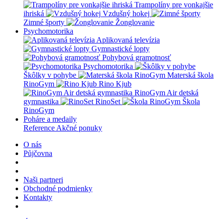
Trampolíny pre vonkajšie
ihriská
Vzdušný hokej
Zimné športy
Žonglovanie
Psychomotorika
Aplikovaná televízia
Gymnastické lopty
Pohybová gramotnosť
Psychomotorika
Škôlky v pohybe
Materská škola
RinoGym
Rino Kjub
RinoGym Air detská
gymnastika
RinoSet
Škola
RinoGym
Poháre a medaily
Reference
Akčné ponuky
O nás
Půjčovna
Naši partneri
Obchodné podmienky
Kontakty