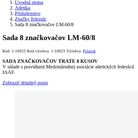
Úvodná strana
Atletika
Príslušenstvo
Značky železníc
Sada 8 značkovačov LM-60/8
Sada 8 značkovačov LM-60/8
Kód:
1-10025
Kód výrobcu:
1-10025
Výrobca:
Polanik
SADA ZNAČKOVAČOV TRATE 8 KUSOV
V súlade s pravidlami Medzinárodnej asociácie atletických federácií
IAAF.
Zobraziť detailný popis