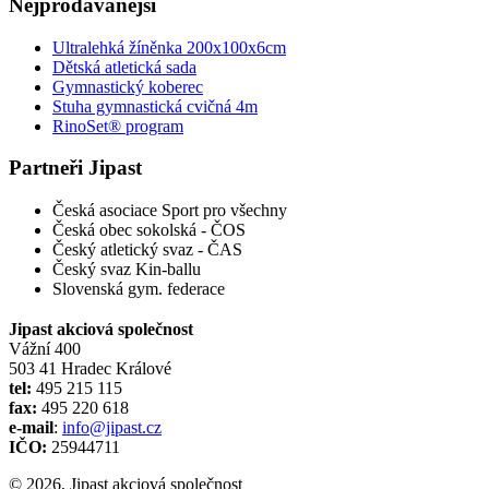
Nejprodávanější
Ultralehká žíněnka 200x100x6cm
Dětská atletická sada
Gymnastický koberec
Stuha gymnastická cvičná 4m
RinoSet® program
Partneři Jipast
Česká asociace Sport pro všechny
Česká obec sokolská - ČOS
Český atletický svaz - ČAS
Český svaz Kin-ballu
Slovenská gym. federace
Jipast akciová společnost
Vážní 400
503 41 Hradec Králové
tel:
495 215 115
fax:
495 220 618
e-mail
:
info@jipast.cz
IČO:
25944711
© 2026, Jipast akciová společnost