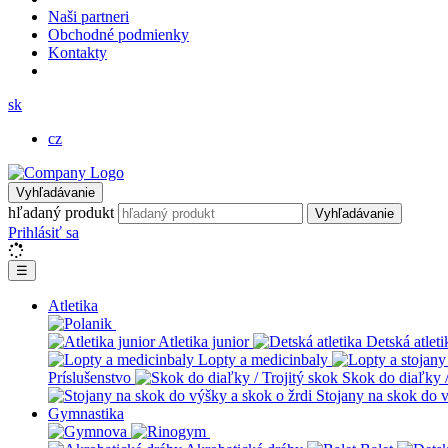
Naši partneri
Obchodné podmienky
Kontakty
sk
cz
Vyhľadávanie
hľadaný produkt
Vyhľadávanie
Prihlásiť sa
☰
Atletika
Atletika junior
Detská atleti
Lopty a medicinbaly
Príslušenstvo
Skok do diaľky /
Stojany na skok do v
Gymnastika