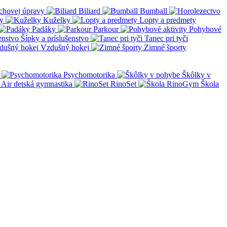
chovej úpravy
Biliard
Bumball
y
Kuželky
Lopty a predmety
Padáky
Parkour
Pohybové
Šípky a príslušenstvo
Tanec pri tyči
Vzdušný hokej
Zimné športy
Psychomotorika
Škôlky v
Air detská gymnastika
RinoSet
Škola