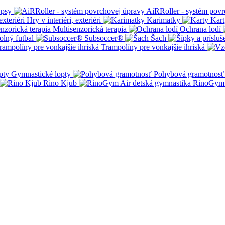
 psy
AiRRoller - systém povr
Hry v interiéri, exteriéri
Karimatky
Kart
Multisenzorická terapia
Ochrana lodí
olný futbal
Subsoccer®
Šach
Trampolíny pre vonkajšie ihriská
Gymnastické lopty
Pohybová gramotnosť
Rino Kjub
RinoGym 