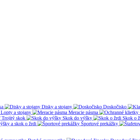
ka
Disky a stojany
Doskočisko
Lopty a stojany
Meracie pásma
 Trojitý skok
Skok do výšky
Skok o ž
ýšky a skok o žrdi
Športové prekážky