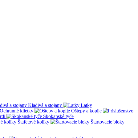
Kladivá a stojany
Latky
Ochranné klietky
Oštepy a kopije
rdi
Skokanské tyče
Štafetové kolíky
Štartovacie bloky