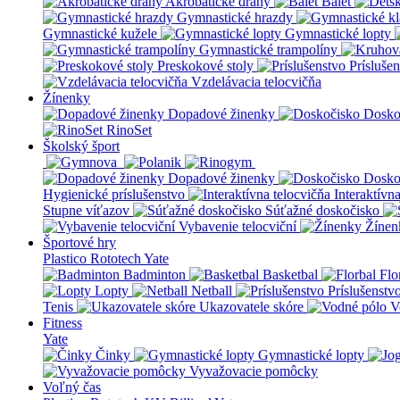
Akrobatické dráhy
Balet
Gymnastické hrazdy
Gymnastické kužele
Gymnastické lopty
Gymnastické trampolíny
Preskokové stoly
Prísluše
Vzdelávacia telocvičňa
Žínenky
Dopadové žinenky
Dosko
RinoSet
Školský šport
Dopadové žinenky
Dosko
Hygienické príslušenstvo
Interaktívn
Stupne víťazov
Súťažné doskočisko
Vybavenie telocviční
Žínen
Športové hry
Plastico Rototech
Yate
Badminton
Basketbal
Flo
Lopty
Netball
Príslušenstv
Tenis
Ukazovatele skóre
V
Fitness
Yate
Činky
Gymnastické lopty
Vyvažovacie pomôcky
Voľný čas