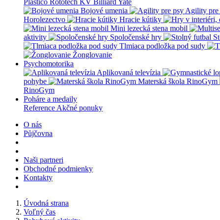
Plastico Rototech
KV Billiard
Yate
Bojové umenia
Agility pre
Horolezectvo
Hracie kútiky
Mini lezecká stena mobil
aktivity
Spoločenské hry
St
Tlmiaca podložka pod sudy
Žonglovanie
Psychomotorika
Aplikovaná televízia
pohybe
Materská škola RinoGym
RinoGym
Poháre a medaily
Reference
Akčné ponuky
O nás
Půjčovna
Naši partneri
Obchodné podmienky
Kontakty
Úvodná strana
Voľný čas