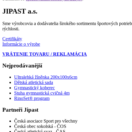
JIPAST a.s.
Sme výrobcovia a dodávatelia širokého sortimentu športových potrieb
rýchlosti.
Certifikáty
Informácie o výrobe
VRÁTENIE TOVARU / REKLAMÁCIA
Nejprodávanější
Ultralehká žíněnka 200x100x6cm
Dětská atletická sada
Gymnastický koberec
Stuha gymnastická cvičná 4m
RinoSet® program
Partneři Jipast
Česká asociace Sport pro všechny
Česká obec sokolská - ČOS
Český atletický svaz - ČAS