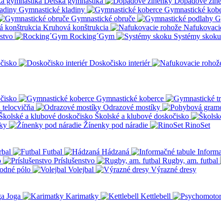
Detská gymnastika
Dopadové žin
Gymnastické kladiny
Gymnastické kob
Gymnastické obruče
G
Kruhová konštrukcia
Nafukovaci
nstvo
Rocking´Gym
Systémy skoku
čisko
Doskočisko interiér
čisko
Gymnastické koberce
a telocvičňa
Odrazové mostíky
Školské a klubové doskočisko
ky
Žínenky pod náradie
RinoSet
rbal
Futbal
Hádzaná
Informa
o
Príslušenstvo
Rugby, am. futbal
odné pólo
Volejbal
Výrazné dresy
Joga
Karimatky
Kettlebell