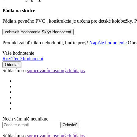
Pádla na skútre
Pádla z pevného PVC , konštrukcia je určená pre detské kolobežky. 
zobraziť Hodnotenie
Skrýt Hodnocení
Produkt zatiaľ nikto nehodnotil, buďte prvý!
Napíšte hodnotenie
Ohod
Vaše hodnotenie
Rozšířené hodnocení
Odoslať
Súhlasím so
spracovaním osobných údajov
.
Nech vám nič neunikne
Odoslať
Súhlasím so
spracovaním osobných údajov
.