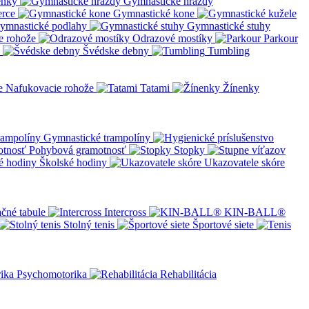
enky
Gymnastické hrazdy
erce
Gymnastické kone
ymnastické podlahy
Gymnastické stuhy
e rohože
Odrazové mostíky
Parkour
Švédske debny
Tumbling
Nafukovacie rohože
Tatami
Žínenky
Gymnastické trampolíny
Pohybová gramotnosť
Stopky
Školské hodiny
Ukazovatele skóre
čné tabule
Intercross
KIN-BALL®
Stolný tenis
Športové siete
Psychomotorika
Rehabilitácia