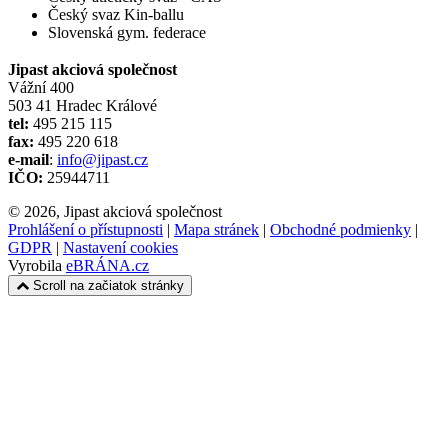
Český svaz Kin-ballu
Slovenská gym. federace
Jipast akciová společnost
Vážní 400
503 41 Hradec Králové
tel:
495 215 115
fax:
495 220 618
e-mail
:
info@jipast.cz
IČO:
25944711
© 2026, Jipast akciová společnost
Prohlášení o přístupnosti
|
Mapa stránek
|
Obchodné podmienky
|
GDPR
|
Nastavení cookies
Vyrobila
eBRÁNA.cz
Scroll na začiatok stránky