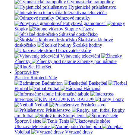
Gymnastické trampolíny
Hygienické príslušenstvo
Interaktívna telocvičňa
Odrazové mostíky
Pohybová gramotnosť
Stopky
Stupne víťazov
Súťažné doskočisko
Školské a klubové
doskočisko
Školské hodiny
Ukazovatele skóre
Vybavenie telocviční
Žínenky
Žínenky pod náradie
RinoSet
Športové hry
Plastico Rototech
Yate
Badminton
Basketbal
Florbal
Futbal
Hádzaná
Informačné tabule
Intercross
KIN-BALL®
Lopty
Netball
Príslušenstvo
Príslušenstvo
Rugby,
am. futbal
Stolný tenis
Športové siete
Tenis
Ukazovatele skóre
Vodné pólo
Volejbal
Výrazné dresy