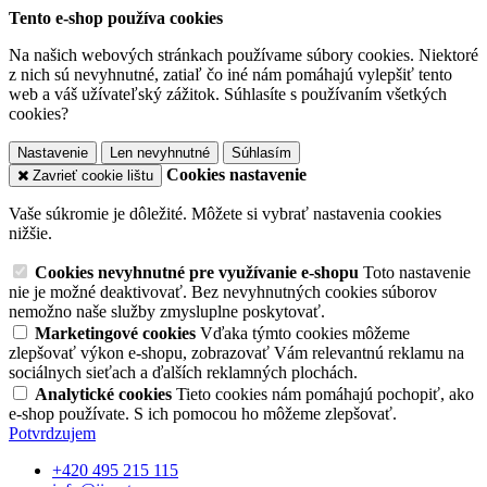
Tento e-shop používa cookies
Na našich webových stránkach používame súbory cookies. Niektoré
z nich sú nevyhnutné, zatiaľ čo iné nám pomáhajú vylepšiť tento
web a váš užívateľský zážitok. Súhlasíte s používaním všetkých
cookies?
Nastavenie
Len nevyhnutné
Súhlasím
Cookies nastavenie
Zavrieť cookie lištu
Vaše súkromie je dôležité. Môžete si vybrať nastavenia cookies
nižšie.
Cookies nevyhnutné pre využívanie e-shopu
Toto nastavenie
nie je možné deaktivovať. Bez nevyhnutných cookies súborov
nemožno naše služby zmysluplne poskytovať.
Marketingové cookies
Vďaka týmto cookies môžeme
zlepšovať výkon e-shopu, zobrazovať Vám relevantnú reklamu na
sociálnych sieťach a ďalších reklamných plochách.
Analytické cookies
Tieto cookies nám pomáhajú pochopiť, ako
e-shop používate. S ich pomocou ho môžeme zlepšovať.
Potvrdzujem
+420 495 215 115