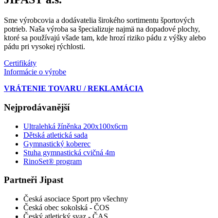
Sme výrobcovia a dodávatelia širokého sortimentu športových
potrieb. Naša výroba sa špecializuje najmä na dopadové plochy,
ktoré sa používajú všade tam, kde hrozí riziko pádu z výšky alebo
pádu pri vysokej rýchlosti.
Certifikáty
Informácie o výrobe
VRÁTENIE TOVARU / REKLAMÁCIA
Nejprodávanější
Ultralehká žíněnka 200x100x6cm
Dětská atletická sada
Gymnastický koberec
Stuha gymnastická cvičná 4m
RinoSet® program
Partneři Jipast
Česká asociace Sport pro všechny
Česká obec sokolská - ČOS
Český atletický svaz - ČAS