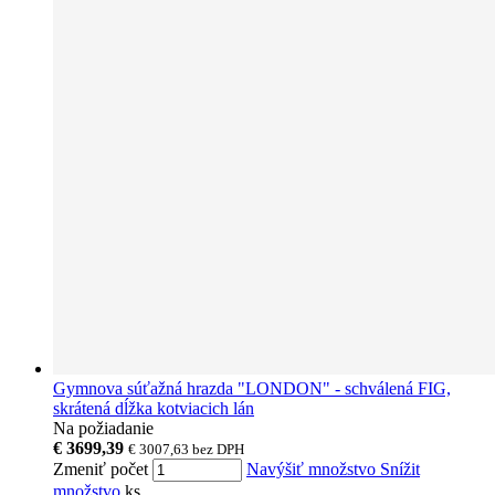
Gymnova súťažná hrazda "LONDON" - schválená FIG,
skrátená dĺžka kotviacich lán
Na požiadanie
€ 3699,39
€ 3007,63
bez DPH
Zmeniť počet
Navýšiť množstvo
Snížit
množstvo
ks