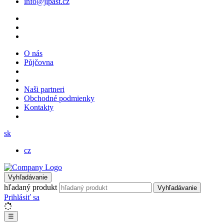
info@jipast.cz
O nás
Půjčovna
Naši partneri
Obchodné podmienky
Kontakty
sk
cz
Vyhľadávanie
hľadaný produkt
Vyhľadávanie
Prihlásiť sa
☰