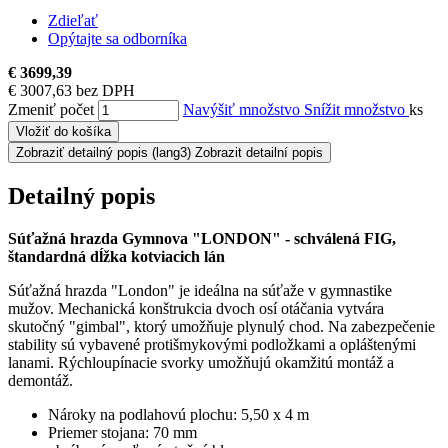
Zdieľať
Opýtajte sa odborníka
€ 3699,39
€ 3007,63 bez DPH
Zmeniť počet
Navýšiť množstvo
Snížit množstvo
ks
Vložiť do košíka
Zobraziť detailný popis
(lang3) Zobrazit detailní popis
Detailný popis
Súťažná hrazda Gymnova "LONDON" - schválená FIG,
štandardná dĺžka kotviacich lán
Súťažná hrazda "London" je ideálna na súťaže v gymnastike
mužov.
Mechanická konštrukcia dvoch osí otáčania vytvára
skutočný "gimbal", ktorý umožňuje plynulý chod.
Na zabezpečenie
stability sú vybavené protišmykovými podložkami a opláštenými
lanami.
Rýchloupínacie svorky umožňujú okamžitú montáž a
demontáž.
Nároky na podlahovú plochu: 5,50 x 4 m
Priemer stojana: 70 mm