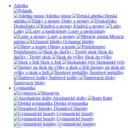
Atletika
Atletika junior
Detská
atletika
Disky a stojany
Doskočisko
Kladivá a stojany
Latky
Lopty a medicinbaly
Lopty a stojany
Meracie
pásma
Ochranné klietky
Oštepy a kopije
Príslušenstvo
Skok do
diaľky / Trojitý skok
Skok do výšky
Skok o žrdi
Skokanské tyče
Stojany na skok do
výšky a skok o žrdi
Športové prekážky
Štafetové kolíky
Štartovacie bloky
Gymnastika
Akrobatické dráhy
Balet
Detská gymnastika
Dopadové žinenky
Gymnastické hrazdy
Gymnastické hrazdy
Gymnastické kladiny