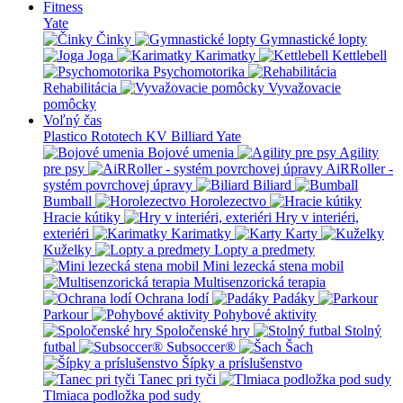
Fitness
Yate
Činky
Gymnastické lopty
Joga
Karimatky
Kettlebell
Psychomotorika
Rehabilitácia
Vyvažovacie
pomôcky
Voľný čas
Plastico Rototech
KV Billiard
Yate
Bojové umenia
Agility
pre psy
AiRRoller -
systém povrchovej úpravy
Biliard
Bumball
Horolezectvo
Hracie kútiky
Hry v interiéri,
exteriéri
Karimatky
Karty
Kuželky
Lopty a predmety
Mini lezecká stena mobil
Multisenzorická terapia
Ochrana lodí
Padáky
Parkour
Pohybové aktivity
Spoločenské hry
Stolný
futbal
Subsoccer®
Šach
Šípky a príslušenstvo
Tanec pri tyči
Tlmiaca podložka pod sudy