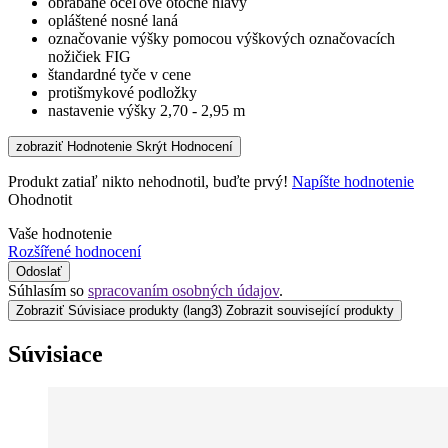
obrábané oceľové otočné hlavy
opláštené nosné laná
označovanie výšky pomocou výškových označovacích
nožičiek FIG
štandardné tyče v cene
protišmykové podložky
nastavenie výšky 2,70 - 2,95 m
zobraziť Hodnotenie
Skrýt Hodnocení
Produkt zatiaľ nikto nehodnotil, buďte prvý!
Napíšte hodnotenie
Ohodnotit
Vaše hodnotenie
Rozšířené hodnocení
Odoslať
Súhlasím so
spracovaním osobných údajov
.
Zobraziť Súvisiace produkty
(lang3) Zobrazit související produkty
Súvisiace