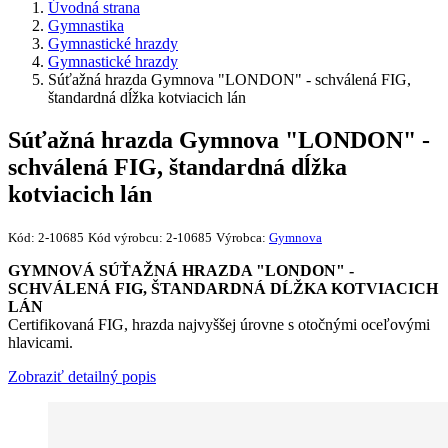
Úvodná strana
Gymnastika
Gymnastické hrazdy
Gymnastické hrazdy
Súťažná hrazda Gymnova "LONDON" - schválená FIG,
štandardná dĺžka kotviacich lán
Súťažná hrazda Gymnova "LONDON" -
schválená FIG, štandardná dĺžka
kotviacich lán
Kód:
2-10685
Kód výrobcu:
2-10685
Výrobca:
Gymnova
GYMNOVÁ SÚŤAŽNÁ HRAZDA "LONDON" -
SCHVÁLENÁ FIG, ŠTANDARDNÁ DĹŽKA KOTVIACICH
LÁN
Certifikovaná FIG, hrazda najvyššej úrovne s otočnými oceľovými
hlavicami.
Zobraziť detailný popis