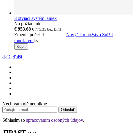
Kotviaci systém laniek
Na požiadanie
€ 953,68
€ 775,35
bez DPH
Zmeniť počet
Navýšiť množstvo
Snížit
množstvo
ks
Kúpiť
ďalší
ďalší
Nech vám nič neunikne
Odoslať
Súhlasím so
spracovaním osobných údajov
.
JIPAST a.s.