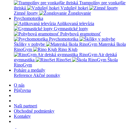
Trampolíny pre vonkajšie
ihriská
Vzdušný hokej
Zimné športy
Žonglovanie
Psychomotorika
Aplikovaná televízia
Gymnastické lopty
Pohybová gramotnosť
Psychomotorika
Škôlky v pohybe
Materská škola
RinoGym
Rino Kjub
RinoGym Air detská
gymnastika
RinoSet
Škola
RinoGym
Poháre a medaily
Reference
Akčné ponuky
O nás
Půjčovna
Naši partneri
Obchodné podmienky
Kontakty