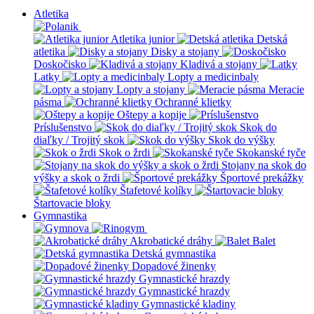
Atletika
Atletika junior
Detská
atletika
Disky a stojany
Doskočisko
Kladivá a stojany
Latky
Lopty a medicinbaly
Lopty a stojany
Meracie
pásma
Ochranné klietky
Oštepy a kopije
Príslušenstvo
Skok do
diaľky / Trojitý skok
Skok do výšky
Skok o žrdi
Skokanské tyče
Stojany na skok do
výšky a skok o žrdi
Športové prekážky
Štafetové kolíky
Štartovacie bloky
Gymnastika
Akrobatické dráhy
Balet
Detská gymnastika
Dopadové žinenky
Gymnastické hrazdy
Gymnastické hrazdy
Gymnastické kladiny