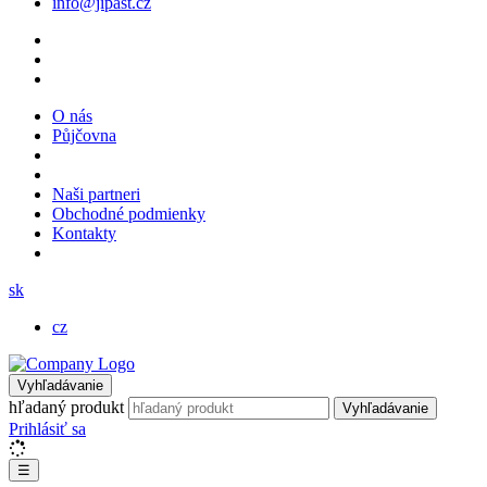
info@jipast.cz
O nás
Půjčovna
Naši partneri
Obchodné podmienky
Kontakty
sk
cz
Vyhľadávanie
hľadaný produkt
Vyhľadávanie
Prihlásiť sa
☰