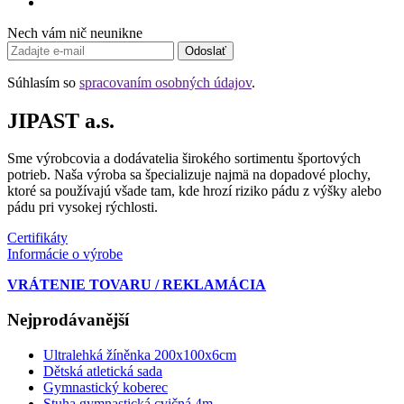
Nech vám nič neunikne
Odoslať
Súhlasím so
spracovaním osobných údajov
.
JIPAST a.s.
Sme výrobcovia a dodávatelia širokého sortimentu športových
potrieb. Naša výroba sa špecializuje najmä na dopadové plochy,
ktoré sa používajú všade tam, kde hrozí riziko pádu z výšky alebo
pádu pri vysokej rýchlosti.
Certifikáty
Informácie o výrobe
VRÁTENIE TOVARU / REKLAMÁCIA
Nejprodávanější
Ultralehká žíněnka 200x100x6cm
Dětská atletická sada
Gymnastický koberec
Stuha gymnastická cvičná 4m