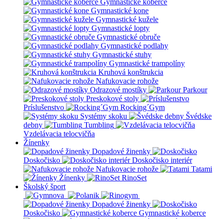
Gymnastické koberce
Gymnastické kone
Gymnastické kužele
Gymnastické lopty
Gymnastické obruče
Gymnastické podlahy
Gymnastické stuhy
Gymnastické trampolíny
Kruhová konštrukcia
Nafukovacie rohože
Odrazové mostíky
Parkour
Preskokové stoly
Príslušenstvo
Rocking´Gym
Systémy skoku
Švédske
debny
Tumbling
Vzdelávacia telocvičňa
Žínenky
Dopadové žinenky
Doskočisko
Doskočisko interiér
Nafukovacie rohože
Tatami
Žínenky
RinoSet
Školský šport
Dopadové žinenky
Doskočisko
Gymnastické koberce