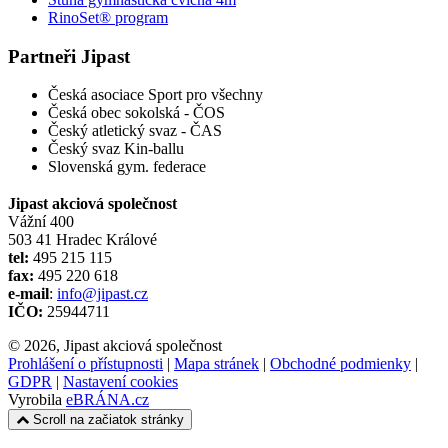
RinoSet® program
Partneři Jipast
Česká asociace Sport pro všechny
Česká obec sokolská - ČOS
Český atletický svaz - ČAS
Český svaz Kin-ballu
Slovenská gym. federace
Jipast akciová společnost
Vážní 400
503 41 Hradec Králové
tel:
495 215 115
fax:
495 220 618
e-mail
:
info@jipast.cz
IČO:
25944711
© 2026, Jipast akciová společnost
Prohlášení o přístupnosti
|
Mapa stránek
|
Obchodné podmienky
|
GDPR
|
Nastavení cookies
Vyrobila
eBRÁNA.cz
Scroll na začiatok stránky