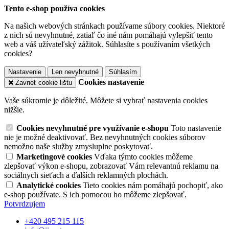
Tento e-shop používa cookies
Na našich webových stránkach používame súbory cookies. Niektoré
z nich sú nevyhnutné, zatiaľ čo iné nám pomáhajú vylepšiť tento
web a váš užívateľský zážitok. Súhlasíte s používaním všetkých
cookies?
Nastavenie
Len nevyhnutné
Súhlasím
Cookies nastavenie
Zavrieť cookie lištu
Vaše súkromie je dôležité. Môžete si vybrať nastavenia cookies
nižšie.
Cookies nevyhnutné pre využívanie e-shopu
Toto nastavenie
nie je možné deaktivovať. Bez nevyhnutných cookies súborov
nemožno naše služby zmysluplne poskytovať.
Marketingové cookies
Vďaka týmto cookies môžeme
zlepšovať výkon e-shopu, zobrazovať Vám relevantnú reklamu na
sociálnych sieťach a ďalších reklamných plochách.
Analytické cookies
Tieto cookies nám pomáhajú pochopiť, ako
e-shop používate. S ich pomocou ho môžeme zlepšovať.
Potvrdzujem
+420 495 215 115