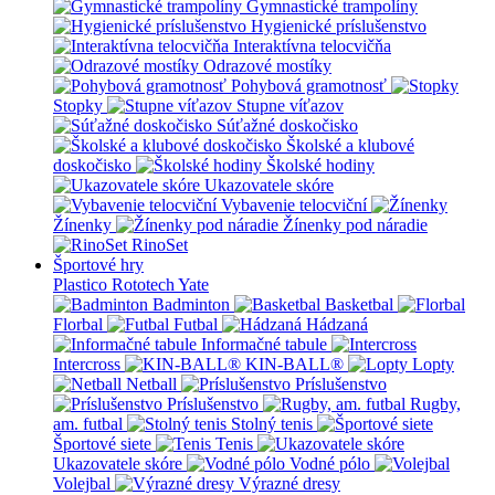
Gymnastické trampolíny
Hygienické príslušenstvo
Interaktívna telocvičňa
Odrazové mostíky
Pohybová gramotnosť
Stopky
Stupne víťazov
Súťažné doskočisko
Školské a klubové
doskočisko
Školské hodiny
Ukazovatele skóre
Vybavenie telocviční
Žínenky
Žínenky pod náradie
RinoSet
Športové hry
Plastico Rototech
Yate
Badminton
Basketbal
Florbal
Futbal
Hádzaná
Informačné tabule
Intercross
KIN-BALL®
Lopty
Netball
Príslušenstvo
Príslušenstvo
Rugby,
am. futbal
Stolný tenis
Športové siete
Tenis
Ukazovatele skóre
Vodné pólo
Volejbal
Výrazné dresy