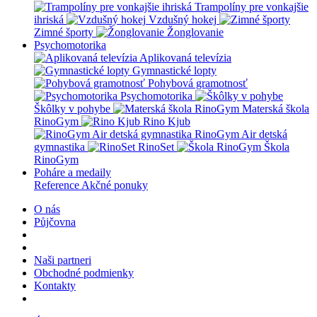
Trampolíny pre vonkajšie
ihriská
Vzdušný hokej
Zimné športy
Žonglovanie
Psychomotorika
Aplikovaná televízia
Gymnastické lopty
Pohybová gramotnosť
Psychomotorika
Škôlky v pohybe
Materská škola
RinoGym
Rino Kjub
RinoGym Air detská
gymnastika
RinoSet
Škola
RinoGym
Poháre a medaily
Reference
Akčné ponuky
O nás
Půjčovna
Naši partneri
Obchodné podmienky
Kontakty