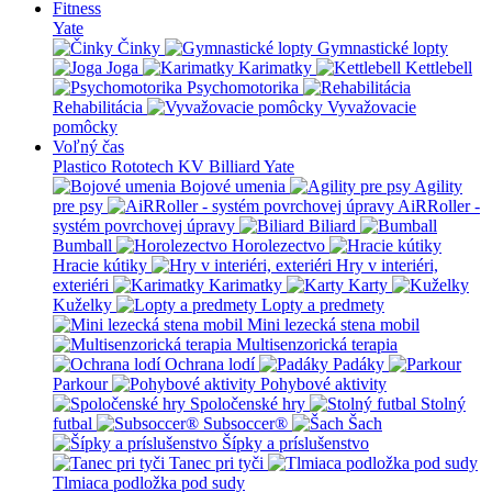
Fitness
Yate
Činky
Gymnastické lopty
Joga
Karimatky
Kettlebell
Psychomotorika
Rehabilitácia
Vyvažovacie
pomôcky
Voľný čas
Plastico Rototech
KV Billiard
Yate
Bojové umenia
Agility
pre psy
AiRRoller -
systém povrchovej úpravy
Biliard
Bumball
Horolezectvo
Hracie kútiky
Hry v interiéri,
exteriéri
Karimatky
Karty
Kuželky
Lopty a predmety
Mini lezecká stena mobil
Multisenzorická terapia
Ochrana lodí
Padáky
Parkour
Pohybové aktivity
Spoločenské hry
Stolný
futbal
Subsoccer®
Šach
Šípky a príslušenstvo
Tanec pri tyči
Tlmiaca podložka pod sudy