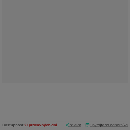
r
o
b
c
u
:
1
-
1
0
2
8
8
Dostupnost:
21 pracovných dní
Zdieľať
Opýtajte sa odborníka