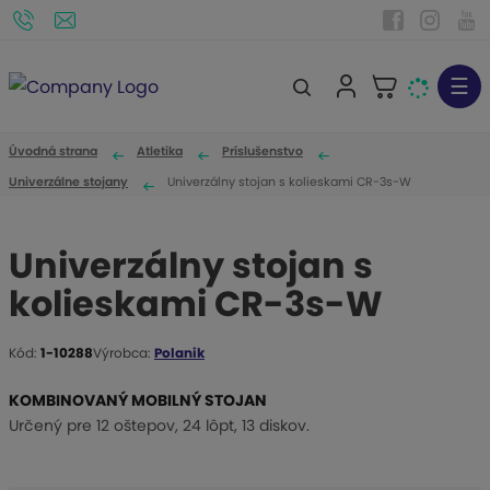
☰
V
y
h
Úvodná strana
Atletika
Príslušenstvo
ľ
Univerzálne stojany
Univerzálny stojan s kolieskami CR-3s-W
a
d
Univerzálny stojan s
á
kolieskami CR-3s-W
v
a
n
Kód:
1-10288
Výrobca:
Polanik
K
i
ó
KOMBINOVANÝ MOBILNÝ STOJAN
e
d
Určený pre 12 oštepov, 24 lôpt, 13 diskov.
v
ý