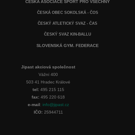
ČESKÁ ASOCIACE SPORT PRO VŠECHNY
ČESKÁ OBEC SOKOLSKÁ - ČOS
ČESKÝ ATLETICKÝ SVAZ - ČAS
ČESKÝ SVAZ KIN-BALLU
SLOVENSKÁ GYM. FEDERACE
Jipast akciová společnost
Vážní 400
503 41 Hradec Králové
tel:
495 215 115
fax:
495 220 618
e-mail
:
info@jipast.cz
IČO:
25944711