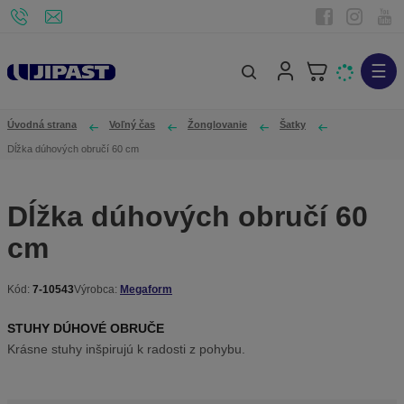
☰
V
y
h
Úvodná strana
Voľný čas
Žonglovanie
Šatky
ľ
Dĺžka dúhových obručí 60 cm
a
d
Dĺžka dúhových obručí 60
á
cm
v
a
n
Kód:
7-10543
Výrobca:
Megaform
K
i
ó
STUHY DÚHOVÉ OBRUČE
e
d
Krásne stuhy inšpirujú k radosti z pohybu.
v
ý