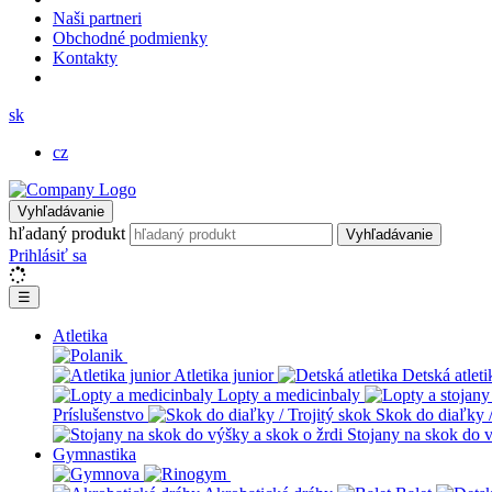
Naši partneri
Obchodné podmienky
Kontakty
sk
cz
Vyhľadávanie
hľadaný produkt
Vyhľadávanie
Prihlásiť sa
☰
Atletika
Atletika junior
Detská atleti
Lopty a medicinbaly
Príslušenstvo
Skok do diaľky /
Stojany na skok do v
Gymnastika