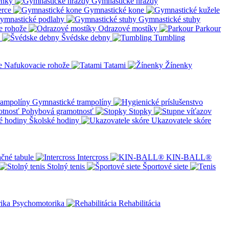
enky
Gymnastické hrazdy
erce
Gymnastické kone
ymnastické podlahy
Gymnastické stuhy
e rohože
Odrazové mostíky
Parkour
Švédske debny
Tumbling
Nafukovacie rohože
Tatami
Žínenky
Gymnastické trampolíny
Pohybová gramotnosť
Stopky
Školské hodiny
Ukazovatele skóre
čné tabule
Intercross
KIN-BALL®
Stolný tenis
Športové siete
Psychomotorika
Rehabilitácia