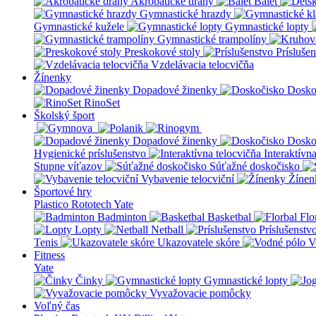
Akrobatické dráhy
Balet
Gymnastické hrazdy
Gymnastické kužele
Gymnastické lopty
Gymnastické trampolíny
Preskokové stoly
Prísluše
Vzdelávacia telocvičňa
Žínenky
Dopadové žinenky
Dosko
RinoSet
Školský šport
Dopadové žinenky
Dosko
Hygienické príslušenstvo
Interaktívn
Stupne víťazov
Súťažné doskočisko
Vybavenie telocviční
Žínen
Športové hry
Plastico Rototech
Yate
Badminton
Basketbal
Flo
Lopty
Netball
Príslušenstv
Tenis
Ukazovatele skóre
V
Fitness
Yate
Činky
Gymnastické lopty
Vyvažovacie pomôcky
Voľný čas