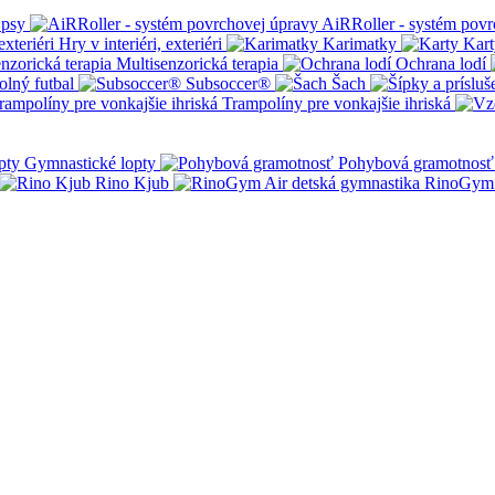
 psy
AiRRoller - systém povr
Hry v interiéri, exteriéri
Karimatky
Kart
Multisenzorická terapia
Ochrana lodí
olný futbal
Subsoccer®
Šach
Trampolíny pre vonkajšie ihriská
Gymnastické lopty
Pohybová gramotnosť
Rino Kjub
RinoGym 