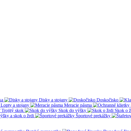
ka
Disky a stojany
Doskočisko
Lopty a stojany
Meracie pásma
 Trojitý skok
Skok do výšky
Skok o ž
ýšky a skok o žrdi
Športové prekážky