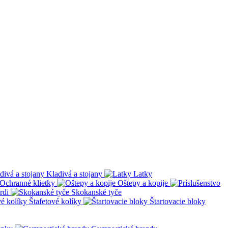
Kladivá a stojany
Latky
Ochranné klietky
Oštepy a kopije
rdi
Skokanské tyče
Štafetové kolíky
Štartovacie bloky