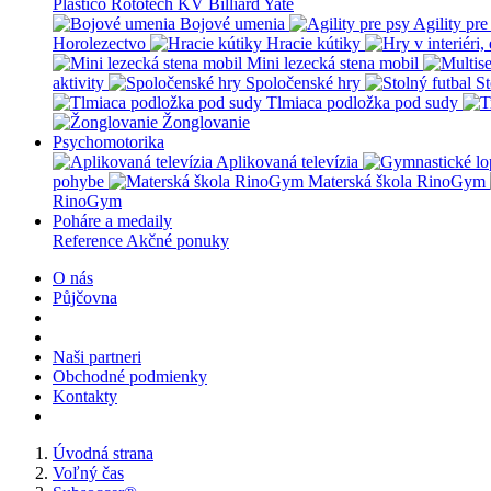
Plastico Rototech
KV Billiard
Yate
Bojové umenia
Agility pre
Horolezectvo
Hracie kútiky
Mini lezecká stena mobil
aktivity
Spoločenské hry
St
Tlmiaca podložka pod sudy
Žonglovanie
Psychomotorika
Aplikovaná televízia
pohybe
Materská škola RinoGym
RinoGym
Poháre a medaily
Reference
Akčné ponuky
O nás
Půjčovna
Naši partneri
Obchodné podmienky
Kontakty
Úvodná strana
Voľný čas