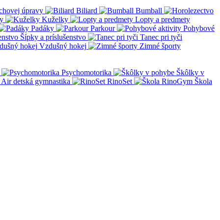
chovej úpravy
Biliard
Bumball
y
Kuželky
Lopty a predmety
Padáky
Parkour
Pohybové
Šípky a príslušenstvo
Tanec pri tyči
Vzdušný hokej
Zimné športy
Psychomotorika
Škôlky v
Air detská gymnastika
RinoSet
Škola