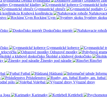
Detská gymnastika
Dopadové žin
Gymnastické kladiny
Gymnastické kob
Gymnastické obruče
G
Kruhová konštrukcia
Nafukovaci
nstvo
Rocking´Gym
Systémy skoku
čisko
Doskočisko interiér
čisko
Gymnastické koberce
a telocvičňa
Odrazové mostíky
Školské a klubové doskočisko
ky
Žínenky pod náradie
RinoSet
rbal
Futbal
Hádzaná
Informa
o
Príslušenstvo
Rugby, am. futbal
odné pólo
Volejbal
Výrazné dresy
Joga
Karimatky
Kettlebell