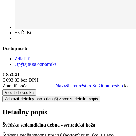
+3
Ďalší
Dostupnost:
Zdieľať
Opýtajte sa odborníka
€ 853,41
€ 693,83 bez DPH
Zmeniť počet
Navýšiť množstvo
Snížit množstvo
ks
Vložiť do košíka
Zobraziť detailný popis
(lang3) Zobrazit detailní popis
Detailný popis
Švédska sedemdielna debna - syntetická koža
Švédska bedňa vhodná pre váš športový klub, školu alebo