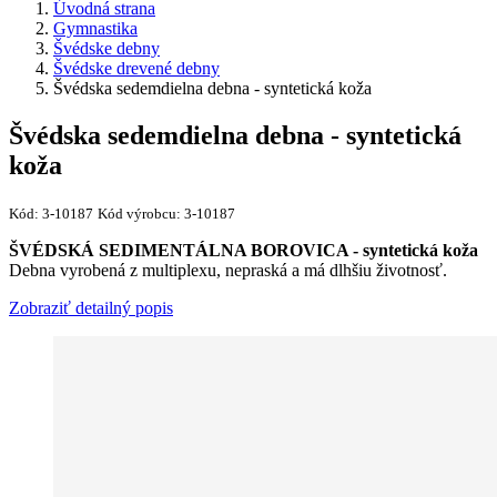
Úvodná strana
Gymnastika
Švédske debny
Švédske drevené debny
Švédska sedemdielna debna - syntetická koža
Švédska sedemdielna debna - syntetická
koža
Kód:
3-10187
Kód výrobcu:
3-10187
ŠVÉDSKÁ SEDIMENTÁLNA BOROVICA - syntetická koža
Debna vyrobená z multiplexu, nepraská a má dlhšiu životnosť.
Zobraziť detailný popis