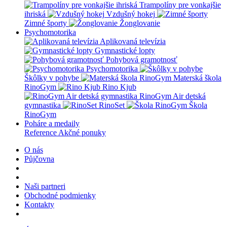
Trampolíny pre vonkajšie
ihriská
Vzdušný hokej
Zimné športy
Žonglovanie
Psychomotorika
Aplikovaná televízia
Gymnastické lopty
Pohybová gramotnosť
Psychomotorika
Škôlky v pohybe
Materská škola
RinoGym
Rino Kjub
RinoGym Air detská
gymnastika
RinoSet
Škola
RinoGym
Poháre a medaily
Reference
Akčné ponuky
O nás
Půjčovna
Naši partneri
Obchodné podmienky
Kontakty