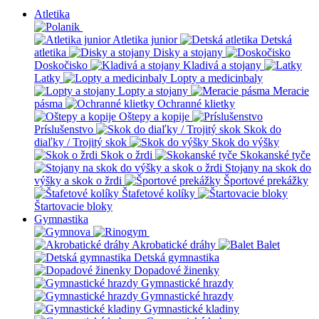
Atletika
Atletika junior
Detská
atletika
Disky a stojany
Doskočisko
Kladivá a stojany
Latky
Lopty a medicinbaly
Lopty a stojany
Meracie
pásma
Ochranné klietky
Oštepy a kopije
Príslušenstvo
Skok do
diaľky / Trojitý skok
Skok do výšky
Skok o žrdi
Skokanské tyče
Stojany na skok do
výšky a skok o žrdi
Športové prekážky
Štafetové kolíky
Štartovacie bloky
Gymnastika
Akrobatické dráhy
Balet
Detská gymnastika
Dopadové žinenky
Gymnastické hrazdy
Gymnastické hrazdy
Gymnastické kladiny