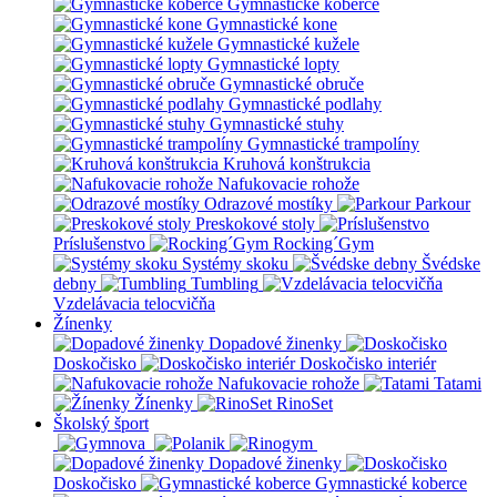
Gymnastické koberce
Gymnastické kone
Gymnastické kužele
Gymnastické lopty
Gymnastické obruče
Gymnastické podlahy
Gymnastické stuhy
Gymnastické trampolíny
Kruhová konštrukcia
Nafukovacie rohože
Odrazové mostíky
Parkour
Preskokové stoly
Príslušenstvo
Rocking´Gym
Systémy skoku
Švédske
debny
Tumbling
Vzdelávacia telocvičňa
Žínenky
Dopadové žinenky
Doskočisko
Doskočisko interiér
Nafukovacie rohože
Tatami
Žínenky
RinoSet
Školský šport
Dopadové žinenky
Doskočisko
Gymnastické koberce