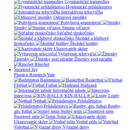
Gymnastické trampolíny
Hygienické príslušenstvo
Interaktívna telocvičňa
Odrazové mostíky
Pohybová gramotnosť
Stopky
Stupne víťazov
Súťažné doskočisko
Školské a klubové
doskočisko
Školské hodiny
Ukazovatele skóre
Vybavenie telocviční
Žínenky
Žínenky pod náradie
RinoSet
Športové hry
Plastico Rototech
Yate
Badminton
Basketbal
Florbal
Futbal
Hádzaná
Informačné tabule
Intercross
KIN-BALL®
Lopty
Netball
Príslušenstvo
Príslušenstvo
Rugby,
am. futbal
Stolný tenis
Športové siete
Tenis
Ukazovatele skóre
Vodné pólo
Volejbal
Výrazné dresy