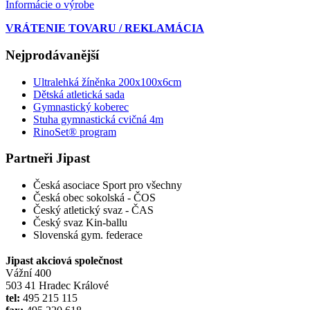
Informácie o výrobe
VRÁTENIE TOVARU / REKLAMÁCIA
Nejprodávanější
Ultralehká žíněnka 200x100x6cm
Dětská atletická sada
Gymnastický koberec
Stuha gymnastická cvičná 4m
RinoSet® program
Partneři Jipast
Česká asociace Sport pro všechny
Česká obec sokolská - ČOS
Český atletický svaz - ČAS
Český svaz Kin-ballu
Slovenská gym. federace
Jipast akciová společnost
Vážní 400
503 41 Hradec Králové
tel:
495 215 115