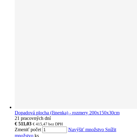
Dopadová plocha (žinenka) - rozmery 200x150x30cm
21 pracovných dní
€ 511,03
€ 415,47
bez DPH
Zmeniť počet
Navýšiť množstvo
Snížit
množstvo
ks