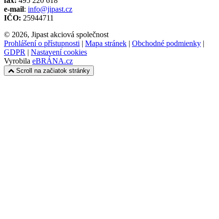
fax:
495 220 618
e-mail
:
info@jipast.cz
IČO:
25944711
© 2026, Jipast akciová společnost
Prohlášení o přístupnosti
|
Mapa stránek
|
Obchodné podmienky
|
GDPR
|
Nastavení cookies
Vyrobila
eBRÁNA.cz
Scroll na začiatok stránky