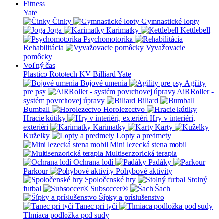
Fitness
Yate
Činky
Gymnastické lopty
Joga
Karimatky
Kettlebell
Psychomotorika
Rehabilitácia
Vyvažovacie
pomôcky
Voľný čas
Plastico Rototech
KV Billiard
Yate
Bojové umenia
Agility
pre psy
AiRRoller -
systém povrchovej úpravy
Biliard
Bumball
Horolezectvo
Hracie kútiky
Hry v interiéri,
exteriéri
Karimatky
Karty
Kuželky
Lopty a predmety
Mini lezecká stena mobil
Multisenzorická terapia
Ochrana lodí
Padáky
Parkour
Pohybové aktivity
Spoločenské hry
Stolný
futbal
Subsoccer®
Šach
Šípky a príslušenstvo
Tanec pri tyči
Tlmiaca podložka pod sudy