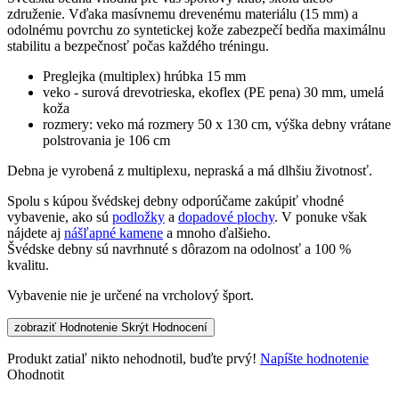
združenie. Vďaka masívnemu drevenému materiálu (15 mm) a
odolnému povrchu zo syntetickej kože zabezpečí bedňa maximálnu
stabilitu a bezpečnosť počas každého tréningu.
Preglejka (multiplex) hrúbka 15 mm
veko - surová drevotrieska, ekoflex (PE pena) 30 mm, umelá
koža
rozmery: veko má rozmery 50 x 130 cm, výška debny vrátane
polstrovania je 106 cm
Debna je vyrobená z multiplexu, nepraská a má dlhšiu životnosť.
Spolu s kúpou švédskej debny odporúčame zakúpiť vhodné
vybavenie, ako sú
podložky
a
dopadové plochy
. V ponuke však
nájdete aj
nášľapné kamene
a mnoho ďalšieho.
Švédske debny sú navrhnuté s dôrazom na odolnosť a 100 %
kvalitu.
Vybavenie nie je určené na vrcholový šport.
zobraziť Hodnotenie
Skrýt Hodnocení
Produkt zatiaľ nikto nehodnotil, buďte prvý!
Napíšte hodnotenie
Ohodnotit