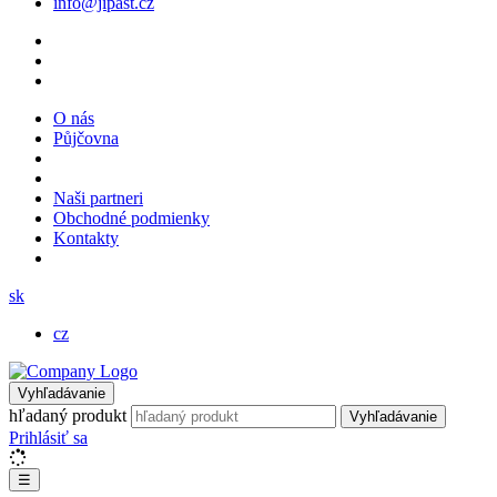
info@jipast.cz
O nás
Půjčovna
Naši partneri
Obchodné podmienky
Kontakty
sk
cz
Vyhľadávanie
hľadaný produkt
Vyhľadávanie
Prihlásiť sa
☰