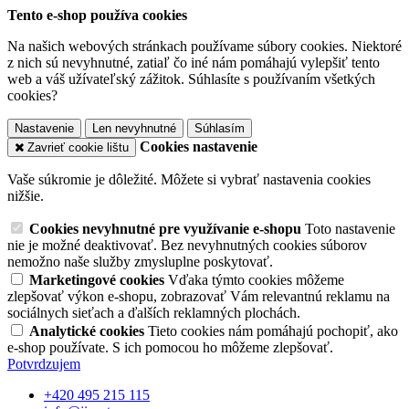
Tento e-shop používa cookies
Na našich webových stránkach používame súbory cookies. Niektoré
z nich sú nevyhnutné, zatiaľ čo iné nám pomáhajú vylepšiť tento
web a váš užívateľský zážitok. Súhlasíte s používaním všetkých
cookies?
Nastavenie
Len nevyhnutné
Súhlasím
Cookies nastavenie
Zavrieť cookie lištu
Vaše súkromie je dôležité. Môžete si vybrať nastavenia cookies
nižšie.
Cookies nevyhnutné pre využívanie e-shopu
Toto nastavenie
nie je možné deaktivovať. Bez nevyhnutných cookies súborov
nemožno naše služby zmysluplne poskytovať.
Marketingové cookies
Vďaka týmto cookies môžeme
zlepšovať výkon e-shopu, zobrazovať Vám relevantnú reklamu na
sociálnych sieťach a ďalších reklamných plochách.
Analytické cookies
Tieto cookies nám pomáhajú pochopiť, ako
e-shop používate. S ich pomocou ho môžeme zlepšovať.
Potvrdzujem
+420 495 215 115