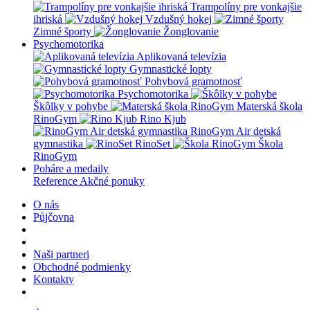
Trampolíny pre vonkajšie
ihriská
Vzdušný hokej
Zimné športy
Žonglovanie
Psychomotorika
Aplikovaná televízia
Gymnastické lopty
Pohybová gramotnosť
Psychomotorika
Škôlky v pohybe
Materská škola
RinoGym
Rino Kjub
RinoGym Air detská
gymnastika
RinoSet
Škola
RinoGym
Poháre a medaily
Reference
Akčné ponuky
O nás
Půjčovna
Naši partneri
Obchodné podmienky
Kontakty