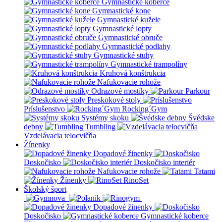
Gymnastické koberce
Gymnastické kone
Gymnastické kužele
Gymnastické lopty
Gymnastické obruče
Gymnastické podlahy
Gymnastické stuhy
Gymnastické trampolíny
Kruhová konštrukcia
Nafukovacie rohože
Odrazové mostíky
Parkour
Preskokové stoly
Príslušenstvo
Rocking´Gym
Systémy skoku
Švédske
debny
Tumbling
Vzdelávacia telocvičňa
Žínenky
Dopadové žinenky
Doskočisko
Doskočisko interiér
Nafukovacie rohože
Tatami
Žínenky
RinoSet
Školský šport
Dopadové žinenky
Doskočisko
Gymnastické koberce