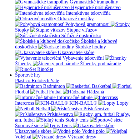
Gymnastické trampolíny
Hygienické príslušenstvo
Interaktívna telocvičňa
Odrazové mostíky
Pohybová gramotnosť
Stopky
Stupne víťazov
Súťažné doskočisko
Školské a klubové
doskočisko
Školské hodiny
Ukazovatele skóre
Vybavenie telocviční
Žínenky
Žínenky pod náradie
RinoSet
Športové hry
Plastico Rototech
Yate
Badminton
Basketbal
Florbal
Futbal
Hádzaná
Informačné tabule
Intercross
KIN-BALL®
Lopty
Netball
Príslušenstvo
Príslušenstvo
Rugby,
am. futbal
Stolný tenis
Športové siete
Tenis
Ukazovatele skóre
Vodné pólo
Volejbal
Výrazné dresy