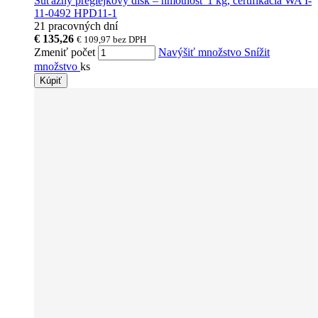
Súťažný preglejkový disk – hmotnosť 1 kg, certifikácia WA I-
11-0492 HPD11-1
21 pracovných dní
€ 135,26
€ 109,97
bez DPH
Zmeniť počet
Navýšiť množstvo
Snížit
množstvo
ks
Kúpiť