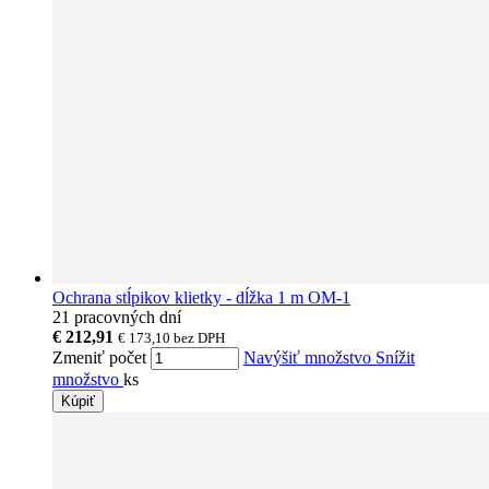
Ochrana stĺpikov klietky - dĺžka 1 m OM-1
21 pracovných dní
€ 212,91
€ 173,10
bez DPH
Zmeniť počet
Navýšiť množstvo
Snížit
množstvo
ks
Kúpiť