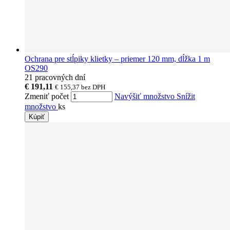
Ochrana pre stĺpiky klietky – priemer 120 mm, dĺžka 1 m
OS290
21 pracovných dní
€ 191,11
€ 155,37
bez DPH
Zmeniť počet
Navýšiť množstvo
Snížit
množstvo
ks
Kúpiť