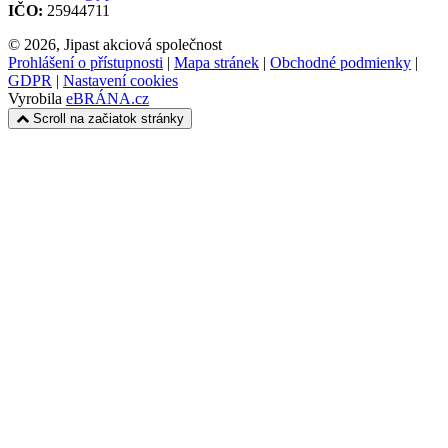
IČO:
25944711
© 2026, Jipast akciová společnost
Prohlášení o přístupnosti
|
Mapa stránek
|
Obchodné podmienky
|
GDPR
|
Nastavení cookies
Vyrobila
eBRÁNA.cz
Scroll na začiatok stránky