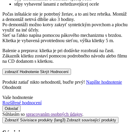
stĺpy vybavené lanami z nehrdzavejúcej ocele
Počas inštalácie nie je potrebný žeriav, a to ani bez rebríka. Montáž
a demontáž netrvá dlhšie ako 3 hodiny.
Po demontáži možno kotvy zakryť syntetickým povrchom a plochu
využiť na iné účely.
Sieť sa ľahko napína pomocou pákového mechanizmu s brzdou.
Klietka je vybavená prvotriednou sieťou, výška klietky 5 m.
Balenie a preprava: klietka je pri dodávke rozobratá na časti.
Zákazník klietku zostaví pomocou podrobného návodu alebo filmu
na CD dodanom s klietkou.
zobraziť Hodnotenie
Skrýt Hodnocení
Produkt zatiaľ nikto nehodnotil, buďte prvý!
Napíšte hodnotenie
Ohodnotit
Vaše hodnotenie
Rozšířené hodnocení
Odoslať
Súhlasím so
spracovaním osobných údajov
.
Zobraziť Súvisiace produkty
(lang3) Zobrazit související produkty