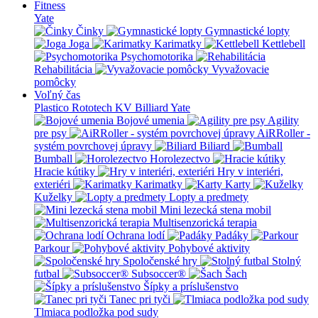
Fitness
Yate
Činky
Gymnastické lopty
Joga
Karimatky
Kettlebell
Psychomotorika
Rehabilitácia
Vyvažovacie
pomôcky
Voľný čas
Plastico Rototech
KV Billiard
Yate
Bojové umenia
Agility
pre psy
AiRRoller -
systém povrchovej úpravy
Biliard
Bumball
Horolezectvo
Hracie kútiky
Hry v interiéri,
exteriéri
Karimatky
Karty
Kuželky
Lopty a predmety
Mini lezecká stena mobil
Multisenzorická terapia
Ochrana lodí
Padáky
Parkour
Pohybové aktivity
Spoločenské hry
Stolný
futbal
Subsoccer®
Šach
Šípky a príslušenstvo
Tanec pri tyči
Tlmiaca podložka pod sudy