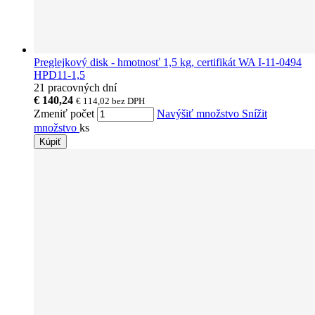
Preglejkový disk - hmotnosť 1,5 kg, certifikát WA I-11-0494
HPD11-1,5
21 pracovných dní
€ 140,24
€ 114,02
bez DPH
Zmeniť počet
Navýšiť množstvo
Snížit
množstvo
ks
Kúpiť