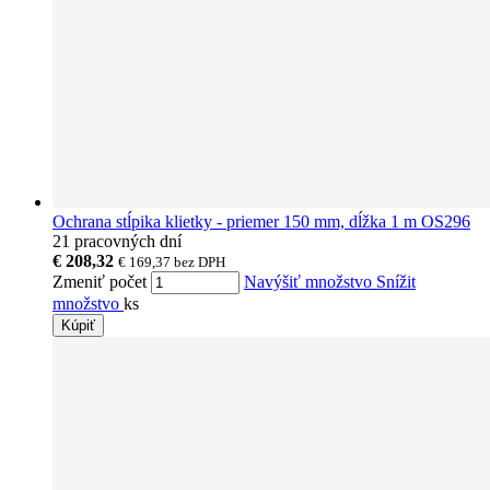
Ochrana stĺpika klietky - priemer 150 mm, dĺžka 1 m OS296
21 pracovných dní
€ 208,32
€ 169,37
bez DPH
Zmeniť počet
Navýšiť množstvo
Snížit
množstvo
ks
Kúpiť