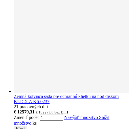
Zemná kotviaca sada pre ochrannú klietku na hod diskom
KLD-5-A K6-0237
21 pracovných dní
€ 12579,31
€ 10227,08
bez DPH
Zmeniť počet
Navýšiť množstvo
Snížit
množstvo
ks
Kúpiť