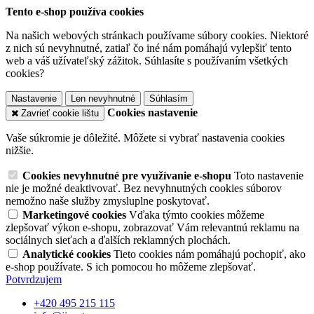
Tento e-shop používa cookies
Na našich webových stránkach používame súbory cookies. Niektoré
z nich sú nevyhnutné, zatiaľ čo iné nám pomáhajú vylepšiť tento
web a váš užívateľský zážitok. Súhlasíte s používaním všetkých
cookies?
Nastavenie
Len nevyhnutné
Súhlasím
Cookies nastavenie
Zavrieť cookie lištu
Vaše súkromie je dôležité. Môžete si vybrať nastavenia cookies
nižšie.
Cookies nevyhnutné pre využívanie e-shopu
Toto nastavenie
nie je možné deaktivovať. Bez nevyhnutných cookies súborov
nemožno naše služby zmysluplne poskytovať.
Marketingové cookies
Vďaka týmto cookies môžeme
zlepšovať výkon e-shopu, zobrazovať Vám relevantnú reklamu na
sociálnych sieťach a ďalších reklamných plochách.
Analytické cookies
Tieto cookies nám pomáhajú pochopiť, ako
e-shop používate. S ich pomocou ho môžeme zlepšovať.
Potvrdzujem
+420 495 215 115