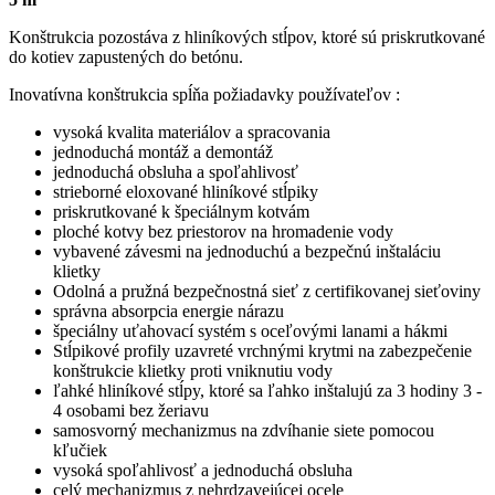
Konštrukcia pozostáva z hliníkových stĺpov, ktoré sú priskrutkované
do kotiev zapustených do betónu.
Inovatívna konštrukcia
spĺňa požiadavky používateľov
:
vysoká kvalita materiálov a spracovania
jednoduchá montáž a demontáž
jednoduchá obsluha a spoľahlivosť
strieborné eloxované hliníkové stĺpiky
priskrutkované k špeciálnym kotvám
ploché kotvy bez priestorov na hromadenie vody
vybavené závesmi na jednoduchú a bezpečnú inštaláciu
klietky
Odolná a pružná bezpečnostná sieť z certifikovanej sieťoviny
správna absorpcia energie nárazu
špeciálny uťahovací systém s oceľovými lanami a hákmi
Stĺpikové profily uzavreté vrchnými krytmi na zabezpečenie
konštrukcie klietky proti vniknutiu vody
ľahké hliníkové stĺpy, ktoré sa ľahko inštalujú za 3 hodiny 3 -
4 osobami bez žeriavu
samosvorný mechanizmus na zdvíhanie siete pomocou
kľučiek
vysoká spoľahlivosť a jednoduchá obsluha
celý mechanizmus z nehrdzavejúcej ocele