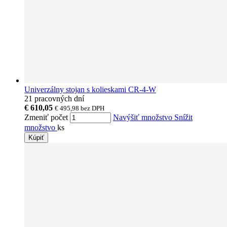
Univerzálny stojan s kolieskami CR-4-W
21 pracovných dní
€ 610,05
€ 495,98
bez DPH
Zmeniť počet
Navýšiť množstvo
Snížit
množstvo
ks
Kúpiť