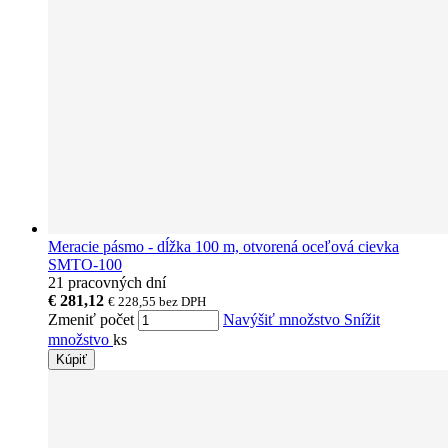
Meracie pásmo - dĺžka 100 m, otvorená oceľová cievka
SMTO-100
21 pracovných dní
€ 281,12
€ 228,55
bez DPH
Zmeniť počet
Navýšiť množstvo
Snížit
množstvo
ks
Kúpiť