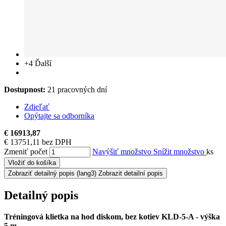
+4
Ďalší
Dostupnost:
21 pracovných dní
Zdieľať
Opýtajte sa odborníka
€ 16913,87
€ 13751,11 bez DPH
Zmeniť počet
Navýšiť množstvo
Snížit množstvo
ks
Vložiť do košíka
Zobraziť detailný popis
(lang3) Zobrazit detailní popis
Detailný popis
Tréningová klietka na hod diskom, bez kotiev KLD-5-A​ - výška
5 m