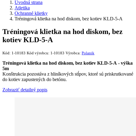
Úvodná strana
Atletika
Ochranné klietky
Tréningová klietka na hod diskom, bez kotiev KLD-5-A
Tréningová klietka na hod diskom, bez
kotiev KLD-5-A
Kód:
1-10183
Kód výrobcu:
1-10183
Výrobca:
Polanik
Tréningová klietka na hod diskom, bez kotiev KLD-5-A​ - výška
5m
Konštrukcia pozostáva z hliníkových stĺpov, ktoré sú priskrutkované
do kotiev zapustených do betónu.
Zobraziť detailný popis