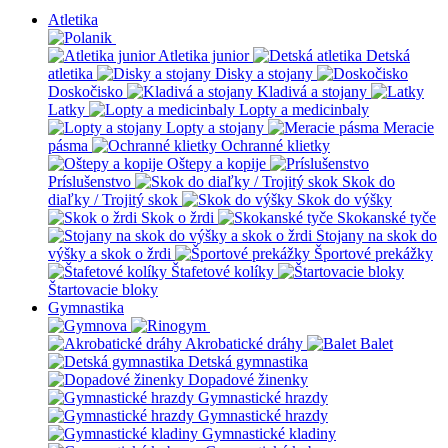
Atletika
Atletika junior
Detská
atletika
Disky a stojany
Doskočisko
Kladivá a stojany
Latky
Lopty a medicinbaly
Lopty a stojany
Meracie
pásma
Ochranné klietky
Oštepy a kopije
Príslušenstvo
Skok do
diaľky / Trojitý skok
Skok do výšky
Skok o žrdi
Skokanské tyče
Stojany na skok do
výšky a skok o žrdi
Športové prekážky
Štafetové kolíky
Štartovacie bloky
Gymnastika
Akrobatické dráhy
Balet
Detská gymnastika
Dopadové žinenky
Gymnastické hrazdy
Gymnastické hrazdy
Gymnastické kladiny