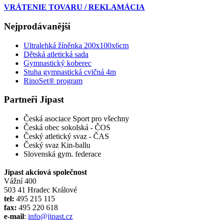
VRÁTENIE TOVARU / REKLAMÁCIA
Nejprodávanější
Ultralehká žíněnka 200x100x6cm
Dětská atletická sada
Gymnastický koberec
Stuha gymnastická cvičná 4m
RinoSet® program
Partneři Jipast
Česká asociace Sport pro všechny
Česká obec sokolská - ČOS
Český atletický svaz - ČAS
Český svaz Kin-ballu
Slovenská gym. federace
Jipast akciová společnost
Vážní 400
503 41 Hradec Králové
tel:
495 215 115
fax:
495 220 618
e-mail
:
info@jipast.cz