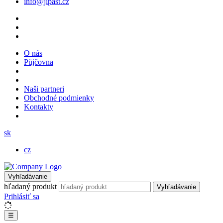
info@jipast.cz
O nás
Půjčovna
Naši partneri
Obchodné podmienky
Kontakty
sk
cz
Vyhľadávanie
hľadaný produkt
Vyhľadávanie
Prihlásiť sa
☰