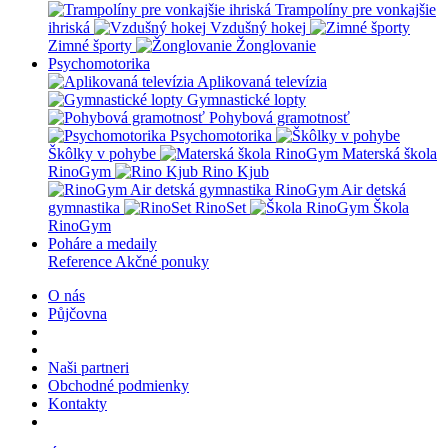
Trampolíny pre vonkajšie
ihriská
Vzdušný hokej
Zimné športy
Žonglovanie
Psychomotorika
Aplikovaná televízia
Gymnastické lopty
Pohybová gramotnosť
Psychomotorika
Škôlky v pohybe
Materská škola
RinoGym
Rino Kjub
RinoGym Air detská
gymnastika
RinoSet
Škola
RinoGym
Poháre a medaily
Reference
Akčné ponuky
O nás
Půjčovna
Naši partneri
Obchodné podmienky
Kontakty