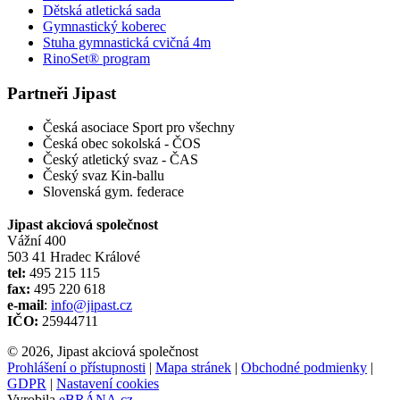
Dětská atletická sada
Gymnastický koberec
Stuha gymnastická cvičná 4m
RinoSet® program
Partneři Jipast
Česká asociace Sport pro všechny
Česká obec sokolská - ČOS
Český atletický svaz - ČAS
Český svaz Kin-ballu
Slovenská gym. federace
Jipast akciová společnost
Vážní 400
503 41 Hradec Králové
tel:
495 215 115
fax:
495 220 618
e-mail
:
info@jipast.cz
IČO:
25944711
© 2026, Jipast akciová společnost
Prohlášení o přístupnosti
|
Mapa stránek
|
Obchodné podmienky
|
GDPR
|
Nastavení cookies
Vyrobila
eBRÁNA.cz