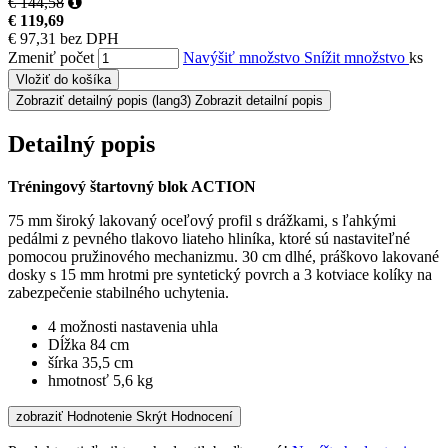
€ 144,58
€ 119,69
€ 97,31 bez DPH
Zmeniť počet
Navýšiť množstvo
Snížit množstvo
ks
Vložiť do košíka
Zobraziť detailný popis
(lang3) Zobrazit detailní popis
Detailný popis
Tréningový štartovný blok ACTION​
75 mm široký lakovaný oceľový profil s drážkami, s ľahkými
pedálmi z pevného tlakovo liateho hliníka, ktoré sú nastaviteľné
pomocou pružinového mechanizmu. 30 cm dlhé, práškovo lakované
dosky s 15 mm hrotmi pre syntetický povrch a 3 kotviace kolíky na
zabezpečenie stabilného uchytenia.
4 možnosti nastavenia uhla
Dĺžka 84 cm
šírka 35,5 cm
hmotnosť 5,6 kg
zobraziť Hodnotenie
Skrýt Hodnocení