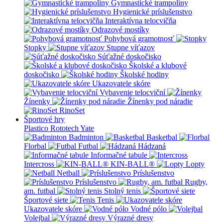
Gymnastické trampolíny
Hygienické príslušenstvo
Interaktívna telocvičňa
Odrazové mostíky
Pohybová gramotnosť
Stopky
Stupne víťazov
Súťažné doskočisko
Školské a klubové
doskočisko
Školské hodiny
Ukazovatele skóre
Vybavenie telocviční
Žínenky
Žínenky pod náradie
RinoSet
Športové hry
Plastico Rototech
Yate
Badminton
Basketbal
Florbal
Futbal
Hádzaná
Informačné tabule
Intercross
KIN-BALL®
Lopty
Netball
Príslušenstvo
Príslušenstvo
Rugby,
am. futbal
Stolný tenis
Športové siete
Tenis
Ukazovatele skóre
Vodné pólo
Volejbal
Výrazné dresy