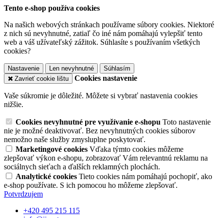
Tento e-shop používa cookies
Na našich webových stránkach používame súbory cookies. Niektoré
z nich sú nevyhnutné, zatiaľ čo iné nám pomáhajú vylepšiť tento
web a váš užívateľský zážitok. Súhlasíte s používaním všetkých
cookies?
Nastavenie
Len nevyhnutné
Súhlasím
Cookies nastavenie
Zavrieť cookie lištu
Vaše súkromie je dôležité. Môžete si vybrať nastavenia cookies
nižšie.
Cookies nevyhnutné pre využívanie e-shopu
Toto nastavenie
nie je možné deaktivovať. Bez nevyhnutných cookies súborov
nemožno naše služby zmysluplne poskytovať.
Marketingové cookies
Vďaka týmto cookies môžeme
zlepšovať výkon e-shopu, zobrazovať Vám relevantnú reklamu na
sociálnych sieťach a ďalších reklamných plochách.
Analytické cookies
Tieto cookies nám pomáhajú pochopiť, ako
e-shop používate. S ich pomocou ho môžeme zlepšovať.
Potvrdzujem
+420 495 215 115