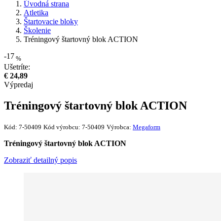
Úvodná strana
Atletika
Štartovacie bloky
Školenie
Tréningový štartovný blok ACTION
-17
%
Ušetríte:
€ 24,89
Výpredaj
Tréningový štartovný blok ACTION
Kód:
7-50409
Kód výrobcu:
7-50409
Výrobca:
Megaform
Tréningový štartovný blok ACTION
Zobraziť detailný popis