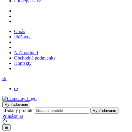
info@jipast.cz
O nás
Půjčovna
Naši partneri
Obchodné podmienky
Kontakty
sk
cz
Vyhľadávanie
hľadaný produkt
Vyhľadávanie
Prihlásiť sa
☰