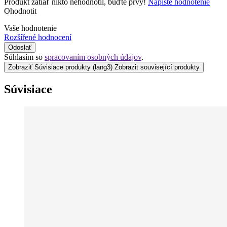
Produkt zatiaľ nikto nehodnotil, buďte prvý!
Napíšte hodnotenie
Ohodnotit
Vaše hodnotenie
Rozšířené hodnocení
Odoslať
Súhlasím so
spracovaním osobných údajov
.
Zobraziť Súvisiace produkty
(lang3) Zobrazit související produkty
Súvisiace