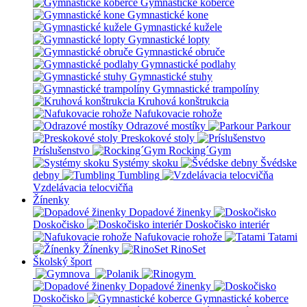
Gymnastické koberce
Gymnastické kone
Gymnastické kužele
Gymnastické lopty
Gymnastické obruče
Gymnastické podlahy
Gymnastické stuhy
Gymnastické trampolíny
Kruhová konštrukcia
Nafukovacie rohože
Odrazové mostíky
Parkour
Preskokové stoly
Príslušenstvo
Rocking´Gym
Systémy skoku
Švédske
debny
Tumbling
Vzdelávacia telocvičňa
Žínenky
Dopadové žinenky
Doskočisko
Doskočisko interiér
Nafukovacie rohože
Tatami
Žínenky
RinoSet
Školský šport
Dopadové žinenky
Doskočisko
Gymnastické koberce