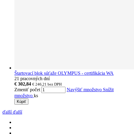
Štartovací blok súťaže OLYMPUS - certifikácia WA
21 pracovných dní
€ 302,84
€ 246,21
bez DPH
Zmeniť počet
Navýšiť množstvo
Snížit
množstvo
ks
Kúpiť
ďalší
ďalší