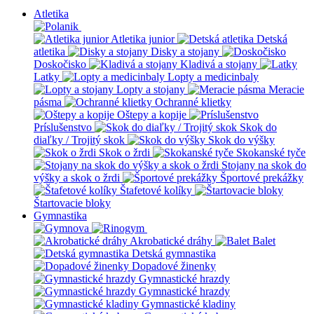
Atletika
Atletika junior
Detská
atletika
Disky a stojany
Doskočisko
Kladivá a stojany
Latky
Lopty a medicinbaly
Lopty a stojany
Meracie
pásma
Ochranné klietky
Oštepy a kopije
Príslušenstvo
Skok do
diaľky / Trojitý skok
Skok do výšky
Skok o žrdi
Skokanské tyče
Stojany na skok do
výšky a skok o žrdi
Športové prekážky
Štafetové kolíky
Štartovacie bloky
Gymnastika
Akrobatické dráhy
Balet
Detská gymnastika
Dopadové žinenky
Gymnastické hrazdy
Gymnastické hrazdy
Gymnastické kladiny