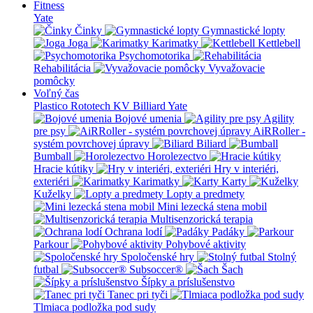
Fitness
Yate
Činky
Gymnastické lopty
Joga
Karimatky
Kettlebell
Psychomotorika
Rehabilitácia
Vyvažovacie
pomôcky
Voľný čas
Plastico Rototech
KV Billiard
Yate
Bojové umenia
Agility
pre psy
AiRRoller -
systém povrchovej úpravy
Biliard
Bumball
Horolezectvo
Hracie kútiky
Hry v interiéri,
exteriéri
Karimatky
Karty
Kuželky
Lopty a predmety
Mini lezecká stena mobil
Multisenzorická terapia
Ochrana lodí
Padáky
Parkour
Pohybové aktivity
Spoločenské hry
Stolný
futbal
Subsoccer®
Šach
Šípky a príslušenstvo
Tanec pri tyči
Tlmiaca podložka pod sudy