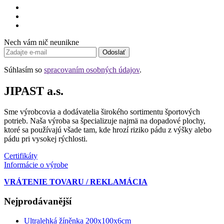
Nech vám nič neunikne
Odoslať
Súhlasím so
spracovaním osobných údajov
.
JIPAST a.s.
Sme výrobcovia a dodávatelia širokého sortimentu športových
potrieb. Naša výroba sa špecializuje najmä na dopadové plochy,
ktoré sa používajú všade tam, kde hrozí riziko pádu z výšky alebo
pádu pri vysokej rýchlosti.
Certifikáty
Informácie o výrobe
VRÁTENIE TOVARU / REKLAMÁCIA
Nejprodávanější
Ultralehká žíněnka 200x100x6cm