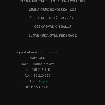
ČESKÁ ASOCIACE SPORT PRO VŠECHNY
ČESKÁ OBEC SOKOLSKÁ - ČOS
ČESKÝ ATLETICKÝ SVAZ - ČAS
ČESKÝ SVAZ KIN-BALLU
SLOVENSKÁ GYM. FEDERACE
Jipast akciová společnost
Vážní 400
503 41 Hradec Králové
tel:
495 215 115
fax:
495 220 618
e-mail
:
info@jipast.cz
IČO:
25944711