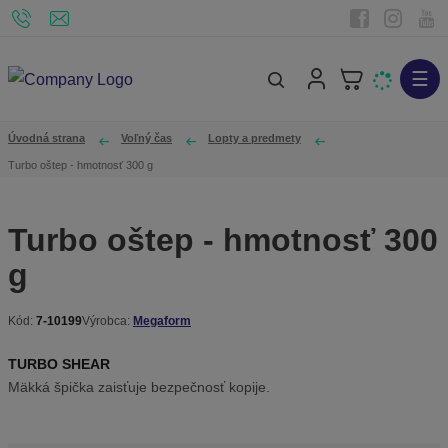
☰
V
y
h
Úvodná strana
Voľný čas
Lopty a predmety
ľ
Turbo oštep - hmotnosť 300 g
a
d
Turbo oštep - hmotnosť 300
á
g
v
a
n
Kód:
7-10199
Výrobca:
Megaform
K
i
ó
TURBO SHEAR
e
d
Mäkká špička zaisťuje bezpečnosť kopije.
v
ý