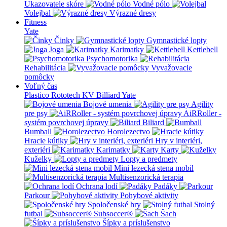
Ukazovatele skóre
Vodné pólo
Volejbal
Výrazné dresy
Fitness
Yate
Činky
Gymnastické lopty
Joga
Karimatky
Kettlebell
Psychomotorika
Rehabilitácia
Vyvažovacie
pomôcky
Voľný čas
Plastico Rototech
KV Billiard
Yate
Bojové umenia
Agility
pre psy
AiRRoller -
systém povrchovej úpravy
Biliard
Bumball
Horolezectvo
Hracie kútiky
Hry v interiéri,
exteriéri
Karimatky
Karty
Kuželky
Lopty a predmety
Mini lezecká stena mobil
Multisenzorická terapia
Ochrana lodí
Padáky
Parkour
Pohybové aktivity
Spoločenské hry
Stolný
futbal
Subsoccer®
Šach
Šípky a príslušenstvo