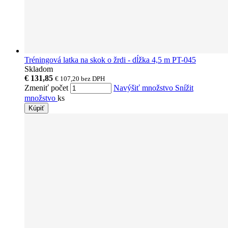
Tréningová latka na skok o žrdi - dĺžka 4,5 m PT-045
Skladom
€ 131,85
€ 107,20
bez DPH
Zmeniť počet
Navýšiť množstvo
Snížit
množstvo
ks
Kúpiť