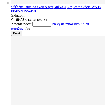
Súťažná latka na skok o tyči, dĺžka 4,5 m, certifikácia WA E-
08-0521PW-450
Skladom
€ 160,53
€ 130,51
bez DPH
Zmeniť počet
Navýšiť množstvo
Snížit
množstvo
ks
Kúpiť