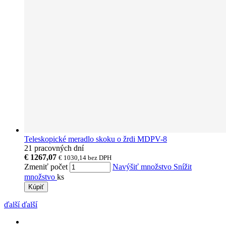
Teleskopické meradlo skoku o žrdi MDPV-8
21 pracovných dní
€ 1267,07
€ 1030,14
bez DPH
Zmeniť počet
Navýšiť množstvo
Snížit
množstvo
ks
Kúpiť
ďalší
ďalší