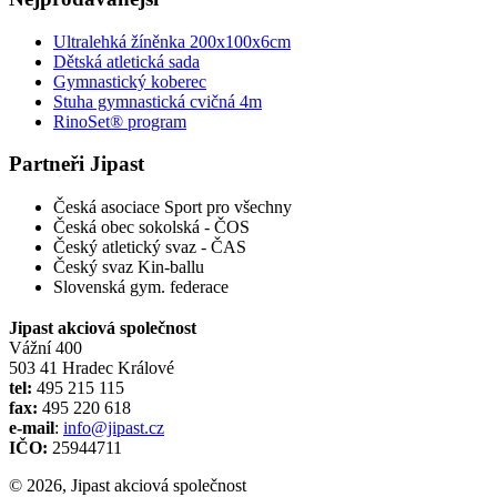
Ultralehká žíněnka 200x100x6cm
Dětská atletická sada
Gymnastický koberec
Stuha gymnastická cvičná 4m
RinoSet® program
Partneři Jipast
Česká asociace Sport pro všechny
Česká obec sokolská - ČOS
Český atletický svaz - ČAS
Český svaz Kin-ballu
Slovenská gym. federace
Jipast akciová společnost
Vážní 400
503 41 Hradec Králové
tel:
495 215 115
fax:
495 220 618
e-mail
:
info@jipast.cz
IČO:
25944711
© 2026, Jipast akciová společnost