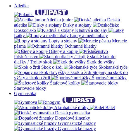
Atletika
Atletika junior
Detská
atletika
Disky a stojany
Doskočisko
Kladivá a stojany
Latky
Lopty a medicinbaly
Lopty a stojany
Meracie
pásma
Ochranné klietky
Oštepy a kopije
Príslušenstvo
Skok do
diaľky / Trojitý skok
Skok do výšky
Skok o žrdi
Skokanské tyče
Stojany na skok do
výšky a skok o žrdi
Športové prekážky
Štafetové kolíky
Štartovacie bloky
Gymnastika
Akrobatické dráhy
Balet
Detská gymnastika
Dopadové žinenky
Gymnastické hrazdy
Gymnastické hrazdy