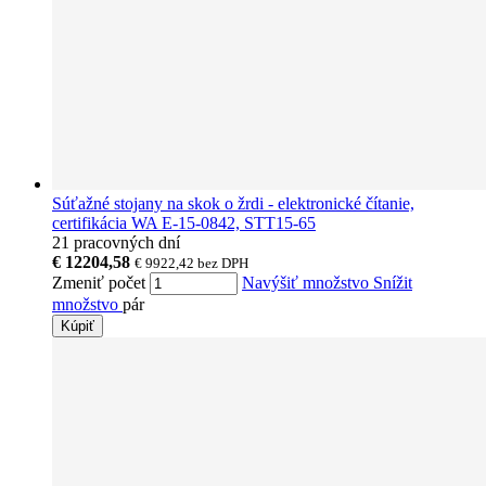
Súťažné stojany na skok o žrdi - elektronické čítanie,
certifikácia WA E-15-0842, STT15-65
21 pracovných dní
€ 12204,58
€ 9922,42
bez DPH
Zmeniť počet
Navýšiť množstvo
Snížit
množstvo
pár
Kúpiť