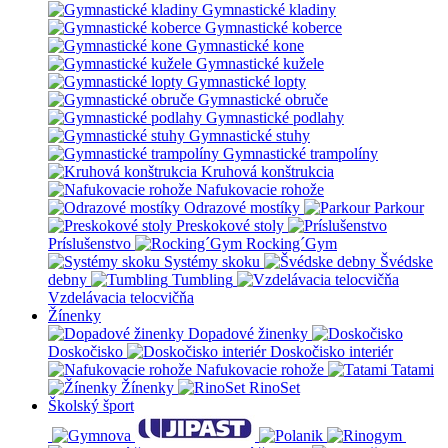
Gymnastické kladiny
Gymnastické koberce
Gymnastické kone
Gymnastické kužele
Gymnastické lopty
Gymnastické obruče
Gymnastické podlahy
Gymnastické stuhy
Gymnastické trampolíny
Kruhová konštrukcia
Nafukovacie rohože
Odrazové mostíky
Parkour
Preskokové stoly
Príslušenstvo
Rocking´Gym
Systémy skoku
Švédske
debny
Tumbling
Vzdelávacia telocvičňa
Žínenky
Dopadové žinenky
Doskočisko
Doskočisko interiér
Nafukovacie rohože
Tatami
Žínenky
RinoSet
Školský šport