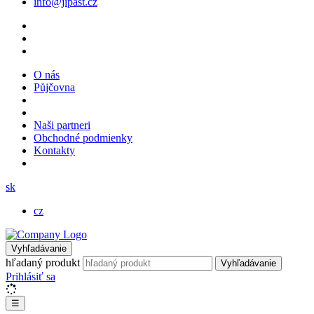
info@jipast.cz
O nás
Půjčovna
Naši partneri
Obchodné podmienky
Kontakty
sk
cz
Vyhľadávanie
hľadaný produkt
Vyhľadávanie
Prihlásiť sa
☰