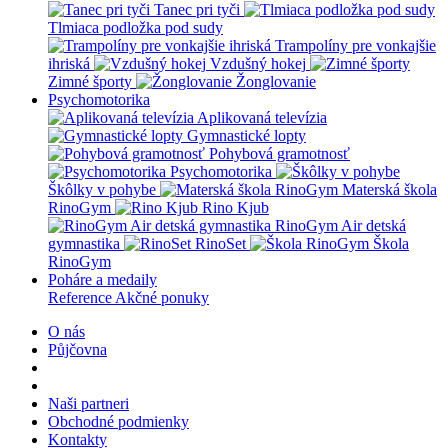
Tanec pri tyči
Tlmiaca podložka pod sudy
Trampolíny pre vonkajšie
ihriská
Vzdušný hokej
Zimné športy
Žonglovanie
Psychomotorika
Aplikovaná televízia
Gymnastické lopty
Pohybová gramotnosť
Psychomotorika
Škôlky v pohybe
Materská škola
RinoGym
Rino Kjub
RinoGym Air detská
gymnastika
RinoSet
Škola
RinoGym
Poháre a medaily
Reference
Akčné ponuky
O nás
Půjčovna
Naši partneri
Obchodné podmienky
Kontakty