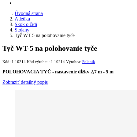
Úvodná strana
Atletika
Skok o žrdi
Stojany
Tyč WT-5 na polohovanie tyče
Tyč WT-5 na polohovanie tyče
Kód:
1-10214
Kód výrobcu:
1-10214
Výrobca:
Polanik
POLOHOVACIA TYČ - nastavenie dĺžky 2,7 m - 5 m
Zobraziť detailný popis