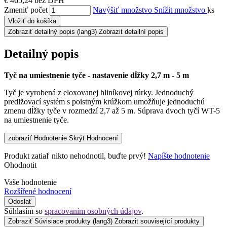
€ 465,24 bez DPH
Zmeniť počet
Navýšiť množstvo
Snížit množstvo
ks
Vložiť do košíka
Zobraziť detailný popis
(lang3) Zobrazit detailní popis
Detailný popis
Tyč na umiestnenie tyče - nastavenie dĺžky 2,7 m - 5 m
Tyč je vyrobená z eloxovanej hliníkovej rúrky. Jednoduchý
predlžovací systém s poistným krúžkom umožňuje jednoduchú
zmenu dĺžky tyče v rozmedzí 2,7 až 5 m. Súprava dvoch tyčí WT-5
na umiestnenie tyče.
zobraziť Hodnotenie
Skrýt Hodnocení
Produkt zatiaľ nikto nehodnotil, buďte prvý!
Napíšte hodnotenie
Ohodnotit
Vaše hodnotenie
Rozšířené hodnocení
Odoslať
Súhlasím so
spracovaním osobných údajov
.
Zobraziť Súvisiace produkty
(lang3) Zobrazit související produkty