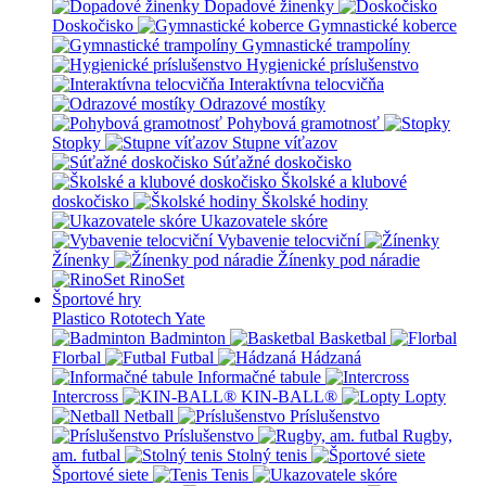
Dopadové žinenky
Doskočisko
Gymnastické koberce
Gymnastické trampolíny
Hygienické príslušenstvo
Interaktívna telocvičňa
Odrazové mostíky
Pohybová gramotnosť
Stopky
Stupne víťazov
Súťažné doskočisko
Školské a klubové
doskočisko
Školské hodiny
Ukazovatele skóre
Vybavenie telocviční
Žínenky
Žínenky pod náradie
RinoSet
Športové hry
Plastico Rototech
Yate
Badminton
Basketbal
Florbal
Futbal
Hádzaná
Informačné tabule
Intercross
KIN-BALL®
Lopty
Netball
Príslušenstvo
Príslušenstvo
Rugby,
am. futbal
Stolný tenis
Športové siete
Tenis