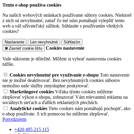
Tento e-shop používa cookies
Na našich webových stránkach používame súbory cookies. Niektoré
z nich sú nevyhnutné, zatiaľ čo iné nám pomáhajú vylepšiť tento
web a váš užívateľský zážitok. Súhlasíte s používaním všetkých
cookies?
Nastavenie
Len nevyhnutné
Súhlasím
Cookies nastavenie
Zavrieť cookie lištu
Vaše súkromie je dôležité. Môžete si vybrať nastavenia cookies
nižšie.
Cookies nevyhnutné pre využívanie e-shopu
Toto nastavenie
nie je možné deaktivovať. Bez nevyhnutných cookies súborov
nemožno naše služby zmysluplne poskytovať.
Marketingové cookies
Vďaka týmto cookies môžeme
zlepšovať výkon e-shopu, zobrazovať Vám relevantnú reklamu na
sociálnych sieťach a ďalších reklamných plochách.
Analytické cookies
Tieto cookies nám pomáhajú pochopiť, ako
e-shop používate. S ich pomocou ho môžeme zlepšovať.
Potvrdzujem
+420 495 215 115