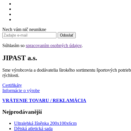
Nech vám nič neunikne
Odoslať
Súhlasím so
spracovaním osobných údajov
.
JIPAST a.s.
Sme výrobcovia a dodávatelia širokého sortimentu športových potrieb
rýchlosti.
Certifikáty
Informácie o výrobe
VRÁTENIE TOVARU / REKLAMÁCIA
Nejprodávanější
Ultralehká žíněnka 200x100x6cm
Dětská atletická sada