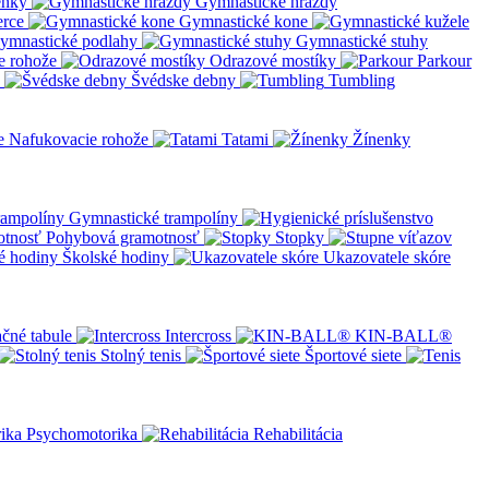
enky
Gymnastické hrazdy
erce
Gymnastické kone
ymnastické podlahy
Gymnastické stuhy
e rohože
Odrazové mostíky
Parkour
Švédske debny
Tumbling
Nafukovacie rohože
Tatami
Žínenky
Gymnastické trampolíny
Pohybová gramotnosť
Stopky
Školské hodiny
Ukazovatele skóre
čné tabule
Intercross
KIN-BALL®
Stolný tenis
Športové siete
Psychomotorika
Rehabilitácia