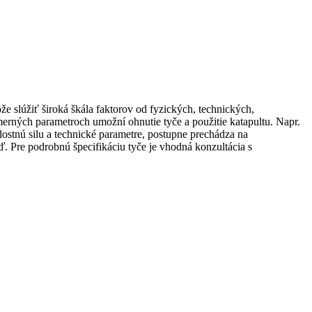
e slúžiť široká škála faktorov od fyzických, technických,
merných parametroch umožní ohnutie tyče a použitie katapultu. Napr.
ostnú silu a technické parametre, postupne prechádza na
tď. Pre podrobnú špecifikáciu tyče je vhodná konzultácia s