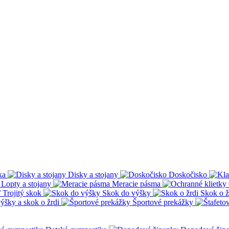
ka
Disky a stojany
Doskočisko
Lopty a stojany
Meracie pásma
 Trojitý skok
Skok do výšky
Skok o ž
ýšky a skok o žrdi
Športové prekážky