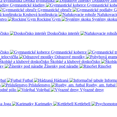
Detská gymnastika
Dopadové žin
Gymnastické kladiny
Gymnastické kob
Gymnastické obruče
G
Kruhová konštrukcia
Nafukovaci
nstvo
Rocking´Gym
Systémy skoku
čisko
Doskočisko interiér
čisko
Gymnastické koberce
a telocvičňa
Odrazové mostíky
Školské a klubové doskočisko
ky
Žínenky pod náradie
RinoSet
rbal
Futbal
Hádzaná
Informa
o
Príslušenstvo
Rugby, am. futbal
odné pólo
Volejbal
Výrazné dresy
Joga
Karimatky
Kettlebell