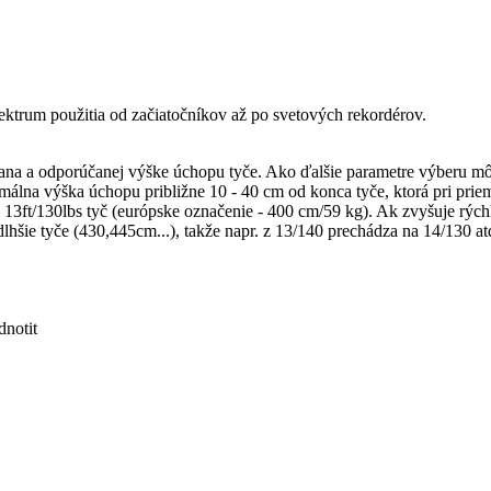
pektrum použitia od začiatočníkov až po svetových rekordérov.
kana a odporúčanej výške úchopu tyče. Ako ďalšie parametre výberu môž
álna výška úchopu približne 10 - 40 cm od konca tyče, ktorá pri prie
3ft/130lbs tyč (európske označenie - 400 cm/59 kg). Ak zvyšuje rýchl
dlhšie tyče (430,445cm...), takže napr. z 13/140 prechádza na 14/130 a
notit