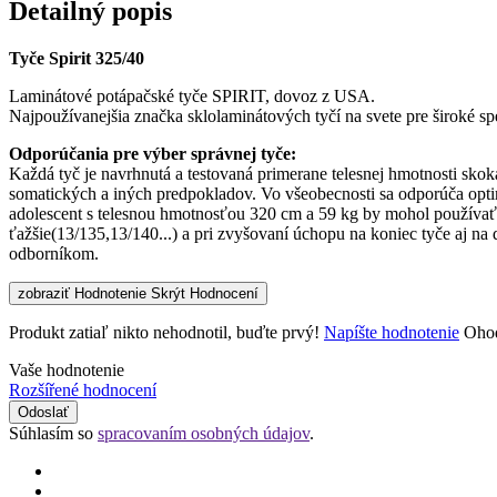
Detailný popis
Tyče Spirit 325/40
Laminátové potápačské tyče SPIRIT, dovoz z USA.
Najpoužívanejšia značka sklolaminátových tyčí na svete pre široké s
Odporúčania pre výber správnej tyče:
Každá tyč je navrhnutá a testovaná primerane telesnej hmotnosti sko
somatických a iných predpokladov. Vo všeobecnosti sa odporúča optim
adolescent s telesnou hmotnosťou 320 cm a 59 kg by mohol používať 1
ťažšie(13/135,13/140...) a pri zvyšovaní úchopu na koniec tyče aj na 
odborníkom.
zobraziť Hodnotenie
Skrýt Hodnocení
Produkt zatiaľ nikto nehodnotil, buďte prvý!
Napíšte hodnotenie
Ohod
Vaše hodnotenie
Rozšířené hodnocení
Odoslať
Súhlasím so
spracovaním osobných údajov
.