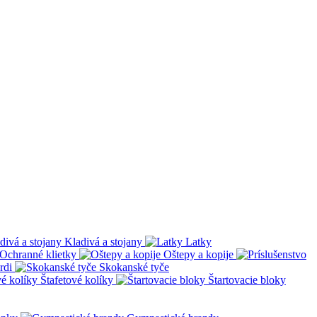
Kladivá a stojany
Latky
Ochranné klietky
Oštepy a kopije
rdi
Skokanské tyče
Štafetové kolíky
Štartovacie bloky