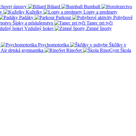
chovej úpravy
Biliard
Bumball
y
Kuželky
Lopty a predmety
Padáky
Parkour
Pohybové
Šípky a príslušenstvo
Tanec pri tyči
Vzdušný hokej
Zimné športy
Psychomotorika
Škôlky v
Air detská gymnastika
RinoSet
Škola