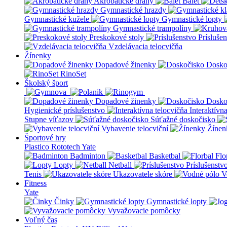
Akrobatické dráhy
Balet
Gymnastické hrazdy
Gymnastické kužele
Gymnastické lopty
Gymnastické trampolíny
Preskokové stoly
Prísluše
Vzdelávacia telocvičňa
Žínenky
Dopadové žinenky
Dosko
RinoSet
Školský šport
Dopadové žinenky
Dosko
Hygienické príslušenstvo
Interaktívn
Stupne víťazov
Súťažné doskočisko
Vybavenie telocviční
Žínen
Športové hry
Plastico Rototech
Yate
Badminton
Basketbal
Flo
Lopty
Netball
Príslušenstv
Tenis
Ukazovatele skóre
V
Fitness
Yate
Činky
Gymnastické lopty
Vyvažovacie pomôcky
Voľný čas