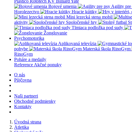
Plastico Rototech
KV Billiard
Yate
Bojové umenia
Agility pre
Horolezectvo
Hracie kútiky
Mini lezecká stena mobil
aktivity
Spoločenské hry
St
Tlmiaca podložka pod sudy
Žonglovanie
Psychomotorika
Aplikovaná televízia
pohybe
Materská škola RinoGym
RinoGym
Poháre a medaily
Reference
Akčné ponuky
O nás
Půjčovna
Naši partneri
Obchodné podmienky
Kontakty
Úvodná strana
Atletika