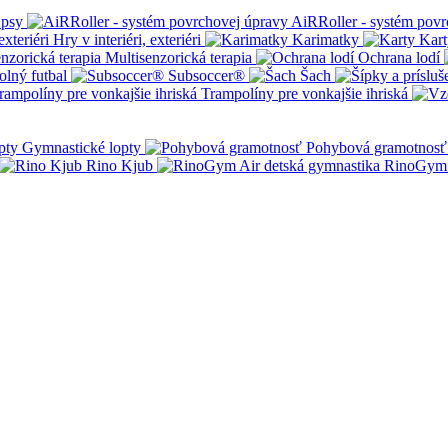
 psy
AiRRoller - systém povr
Hry v interiéri, exteriéri
Karimatky
Kart
Multisenzorická terapia
Ochrana lodí
olný futbal
Subsoccer®
Šach
Trampolíny pre vonkajšie ihriská
Gymnastické lopty
Pohybová gramotnosť
Rino Kjub
RinoGym 