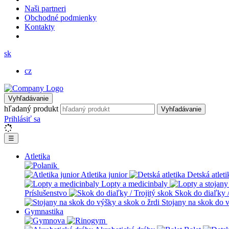
Naši partneri
Obchodné podmienky
Kontakty
sk
cz
Vyhľadávanie
hľadaný produkt
Vyhľadávanie
Prihlásiť sa
☰
Atletika
Atletika junior
Detská atleti
Lopty a medicinbaly
Príslušenstvo
Skok do diaľky /
Stojany na skok do v
Gymnastika