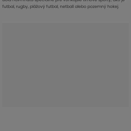
ý
futbal, rugby, plážový futbal, netball alebo pozemný hokej.
r
o
b
c
u
:
8
-
3
0
6
1
7