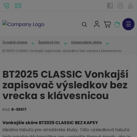
☰
V
y
h
Úvodná strana
Športové hry
Ukazovatele skóre
ľ
BT2025 CLASSIC Vonkajší zapisovač výsledkov bez vrecka s klávesnicou
a
d
BT2025 CLASSIC Vonkajší
á
zapisovač výsledkov bez
v
a
vrecka s klávesnicou
n
i
Kód:
8-30617
K
e
ó
Vonkajšie skóre BT2025 CLASSIC BEZ KAPSY
d
Ideálna tabuľa pre amatérske kluby. Táto výsledková tabuľa
v
bola navrhnutá špeciálne pre vonkajšie tímové športy, ako je