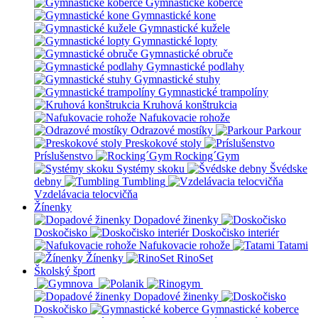
Gymnastické koberce
Gymnastické kone
Gymnastické kužele
Gymnastické lopty
Gymnastické obruče
Gymnastické podlahy
Gymnastické stuhy
Gymnastické trampolíny
Kruhová konštrukcia
Nafukovacie rohože
Odrazové mostíky
Parkour
Preskokové stoly
Príslušenstvo
Rocking´Gym
Systémy skoku
Švédske
debny
Tumbling
Vzdelávacia telocvičňa
Žínenky
Dopadové žinenky
Doskočisko
Doskočisko interiér
Nafukovacie rohože
Tatami
Žínenky
RinoSet
Školský šport
Dopadové žinenky
Doskočisko
Gymnastické koberce