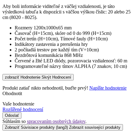
Aby boli informácie viditeľné z väčšej vzdialenosti, je táto
výsledková tabuľa k dispozícii s väčšou výškou číslic: 20 alebo 25
cm (8020 - 8025).
Rozmery 1200x1000x65 mm
Časovač (H=15cm), skóre od 0 do 999 (H=15cm)
Počet tretín (H=10cm), Tímové fauly (H=10cm)
Indikátory zastavenia a prerušenia hry
2 počítadlá trestov pre každý tím (V=10cm)
Bezdrôtová komunikácia 868 MHz
Červené a žlté LED diódy, pozorovacia vzdialenosť: 60 m
Programovateľné názvy tímov ALPHA (7 znakov, 10 cm)
zobraziť Hodnotenie
Skrýt Hodnocení
Produkt zatiaľ nikto nehodnotil, buďte prvý!
Napíšte hodnotenie
Ohodnotit
Vaše hodnotenie
Rozšířené hodnocení
Odoslať
Súhlasím so
spracovaním osobných údajov
.
Zobraziť Súvisiace produkty
(lang3) Zobrazit související produkty