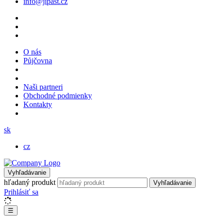
info@jipast.cz
O nás
Půjčovna
Naši partneri
Obchodné podmienky
Kontakty
sk
cz
Vyhľadávanie
hľadaný produkt
Vyhľadávanie
Prihlásiť sa
☰