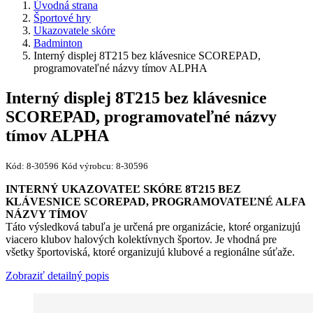
Úvodná strana
Športové hry
Ukazovatele skóre
Badminton
Interný displej 8T215 bez klávesnice SCOREPAD,
programovateľné názvy tímov ALPHA
Interný displej 8T215 bez klávesnice
SCOREPAD, programovateľné názvy
tímov ALPHA
Kód:
8-30596
Kód výrobcu:
8-30596
INTERNÝ UKAZOVATEĽ SKÓRE 8T215 BEZ
KLÁVESNICE SCOREPAD
, PROGRAMOVATEĽNÉ ALFA
NÁZVY TÍMOV
Táto výsledková tabuľa je určená pre organizácie, ktoré organizujú
viacero klubov halových kolektívnych športov. Je vhodná pre
všetky športoviská, ktoré organizujú klubové a regionálne súťaže.
Zobraziť detailný popis