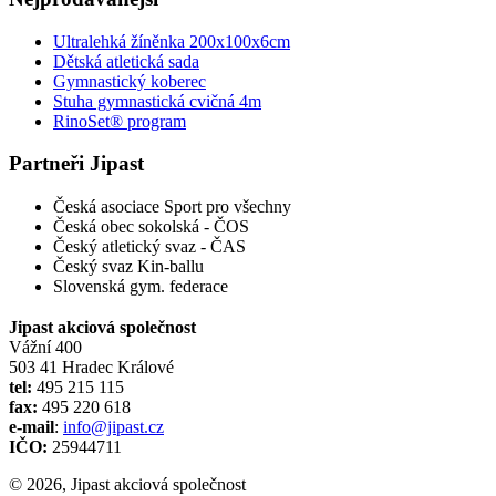
Ultralehká žíněnka 200x100x6cm
Dětská atletická sada
Gymnastický koberec
Stuha gymnastická cvičná 4m
RinoSet® program
Partneři Jipast
Česká asociace Sport pro všechny
Česká obec sokolská - ČOS
Český atletický svaz - ČAS
Český svaz Kin-ballu
Slovenská gym. federace
Jipast akciová společnost
Vážní 400
503 41 Hradec Králové
tel:
495 215 115
fax:
495 220 618
e-mail
:
info@jipast.cz
IČO:
25944711
© 2026, Jipast akciová společnost