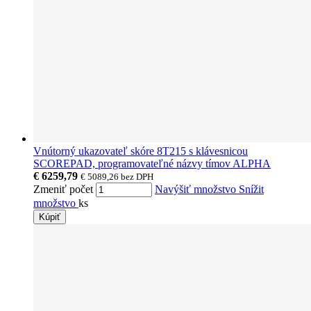
Vnútorný ukazovateľ skóre 8T215 s klávesnicou
SCOREPAD, programovateľné názvy tímov ALPHA
€ 6259,79
€ 5089,26
bez DPH
Zmeniť počet
Navýšiť množstvo
Snížit
množstvo
ks
Kúpiť