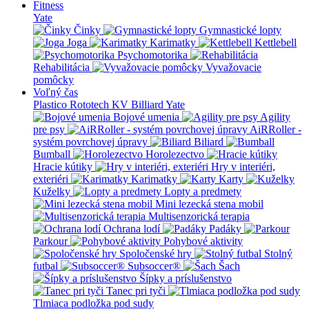
Fitness
Yate
Činky
Gymnastické lopty
Joga
Karimatky
Kettlebell
Psychomotorika
Rehabilitácia
Vyvažovacie
pomôcky
Voľný čas
Plastico Rototech
KV Billiard
Yate
Bojové umenia
Agility
pre psy
AiRRoller -
systém povrchovej úpravy
Biliard
Bumball
Horolezectvo
Hracie kútiky
Hry v interiéri,
exteriéri
Karimatky
Karty
Kuželky
Lopty a predmety
Mini lezecká stena mobil
Multisenzorická terapia
Ochrana lodí
Padáky
Parkour
Pohybové aktivity
Spoločenské hry
Stolný
futbal
Subsoccer®
Šach
Šípky a príslušenstvo
Tanec pri tyči
Tlmiaca podložka pod sudy