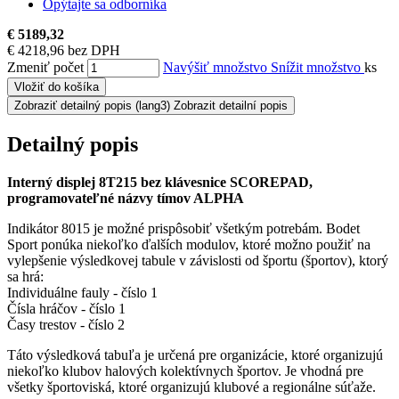
Opýtajte sa odborníka
€ 5189,32
€ 4218,96 bez DPH
Zmeniť počet
Navýšiť množstvo
Snížit množstvo
ks
Vložiť do košíka
Zobraziť detailný popis
(lang3) Zobrazit detailní popis
Detailný popis
Interný displej 8T215 bez klávesnice SCOREPAD,
programovateľné názvy tímov ALPHA
Indikátor 8015 je možné prispôsobiť všetkým potrebám. Bodet
Sport ponúka niekoľko ďalších modulov, ktoré možno použiť na
vylepšenie výsledkovej tabule v závislosti od športu (športov), ktorý
sa hrá:
Individuálne fauly - číslo 1
Čísla hráčov - číslo 1
Časy trestov - číslo 2
Táto výsledková tabuľa je určená pre organizácie, ktoré organizujú
niekoľko klubov halových kolektívnych športov. Je vhodná pre
všetky športoviská, ktoré organizujú klubové a regionálne súťaže.