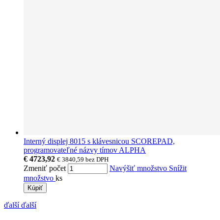
Interný displej 8015 s klávesnicou SCOREPAD,
programovateľné názvy tímov ALPHA
€ 4723,92
€ 3840,59
bez DPH
Zmeniť počet
Navýšiť množstvo
Snížit
množstvo
ks
Kúpiť
ďalší
ďalší