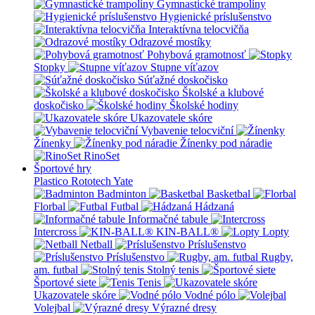
Gymnastické trampolíny
Hygienické príslušenstvo
Interaktívna telocvičňa
Odrazové mostíky
Pohybová gramotnosť
Stopky
Stupne víťazov
Súťažné doskočisko
Školské a klubové
doskočisko
Školské hodiny
Ukazovatele skóre
Vybavenie telocviční
Žínenky
Žínenky pod náradie
RinoSet
Športové hry
Plastico Rototech
Yate
Badminton
Basketbal
Florbal
Futbal
Hádzaná
Informačné tabule
Intercross
KIN-BALL®
Lopty
Netball
Príslušenstvo
Príslušenstvo
Rugby,
am. futbal
Stolný tenis
Športové siete
Tenis
Ukazovatele skóre
Vodné pólo
Volejbal
Výrazné dresy