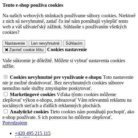
Tento e-shop používa cookies
Na našich webových stránkach používame súbory cookies. Niektoré
z nich sú nevyhnutné, zatiaľ čo iné nám pomáhajú vylepšiť tento
web a váš užívateľský zážitok. Súhlasíte s používaním všetkých
cookies?
Nastavenie
Len nevyhnutné
Súhlasím
Cookies nastavenie
Zavrieť cookie lištu
Vaše súkromie je dôležité. Môžete si vybrať nastavenia cookies
nižšie.
Cookies nevyhnutné pre využívanie e-shopu
Toto nastavenie
nie je možné deaktivovať. Bez nevyhnutných cookies súborov
nemožno naše služby zmysluplne poskytovať.
Marketingové cookies
Vďaka týmto cookies môžeme
zlepšovať výkon e-shopu, zobrazovať Vám relevantnú reklamu na
sociálnych sieťach a ďalších reklamných plochách.
Analytické cookies
Tieto cookies nám pomáhajú pochopiť, ako
e-shop používate. S ich pomocou ho môžeme zlepšovať.
Potvrdzujem
+420 495 215 115