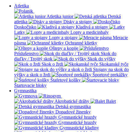
Atletika
Atletika junior
Detská
atletika
Disky a stojany
Doskočisko
Kladivá a stojany
Latky
Lopty a medicinbaly
Lopty a stojany
Meracie
pásma
Ochranné klietky
Oštepy a kopije
Príslušenstvo
Skok do
diaľky / Trojitý skok
Skok do výšky
Skok o žrdi
Skokanské tyče
Stojany na skok do
výšky a skok o žrdi
Športové prekážky
Štafetové kolíky
Štartovacie bloky
Gymnastika
Akrobatické dráhy
Balet
Detská gymnastika
Dopadové žinenky
Gymnastické hrazdy
Gymnastické hrazdy
Gymnastické kladiny