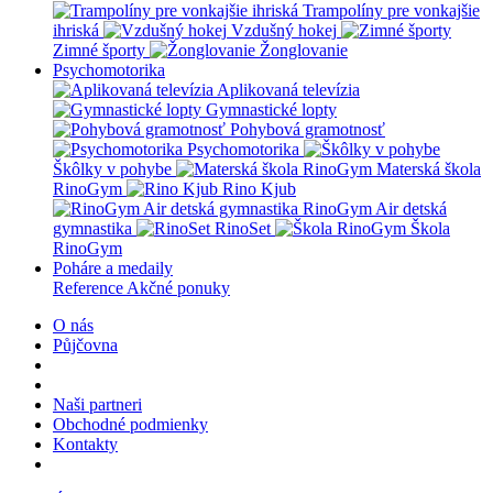
Trampolíny pre vonkajšie
ihriská
Vzdušný hokej
Zimné športy
Žonglovanie
Psychomotorika
Aplikovaná televízia
Gymnastické lopty
Pohybová gramotnosť
Psychomotorika
Škôlky v pohybe
Materská škola
RinoGym
Rino Kjub
RinoGym Air detská
gymnastika
RinoSet
Škola
RinoGym
Poháre a medaily
Reference
Akčné ponuky
O nás
Půjčovna
Naši partneri
Obchodné podmienky
Kontakty