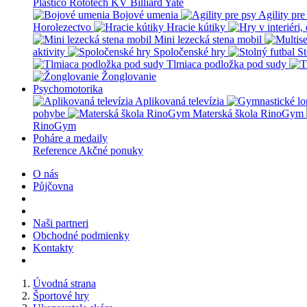
Plastico Rototech
KV Billiard
Yate
Bojové umenia
Agility pre
Horolezectvo
Hracie kútiky
Mini lezecká stena mobil
aktivity
Spoločenské hry
St
Tlmiaca podložka pod sudy
Žonglovanie
Psychomotorika
Aplikovaná televízia
pohybe
Materská škola RinoGym
RinoGym
Poháre a medaily
Reference
Akčné ponuky
O nás
Půjčovna
Naši partneri
Obchodné podmienky
Kontakty
Úvodná strana
Športové hry