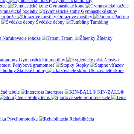
enky
Gymnastické hrazdy
erce
Gymnastické kone
ymnastické podlahy
Gymnastické stuhy
e rohože
Odrazové mostíky
Parkour
Švédske debny
Tumbling
Nafukovacie rohože
Tatami
Žínenky
Gymnastické trampolíny
Pohybová gramotnosť
Stopky
Školské hodiny
Ukazovatele skóre
čné tabule
Intercross
KIN-BALL®
Stolný tenis
Športové siete
Psychomotorika
Rehabilitácia