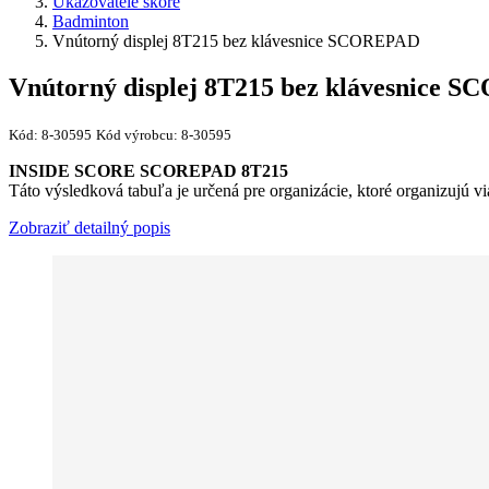
Ukazovatele skóre
Badminton
Vnútorný displej 8T215 bez klávesnice SCOREPAD
Vnútorný displej 8T215 bez klávesnice 
Kód:
8-30595
Kód výrobcu:
8-30595
INSIDE SCORE SCOREPAD 8T215
Táto výsledková tabuľa je určená pre organizácie, ktoré organizujú v
Zobraziť detailný popis