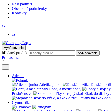
Naši partneri
Obchodné podmienky
Kontakty
sk
cz
Vyhľadávanie
hľadaný produkt
Vyhľadávanie
Prihlásiť sa
☰
Atletika
Atletika junior
Detská atleti
Lopty a medicinbaly
Príslušenstvo
Skok do diaľky /
Stojany na skok do v
Gymnastika