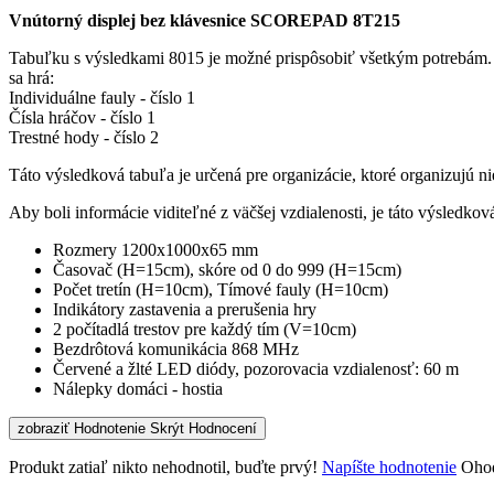
Vnútorný displej bez klávesnice SCOREPAD 8T215
Tabuľku s výsledkami 8015 je možné prispôsobiť všetkým potrebám. B
sa hrá:
Individuálne fauly - číslo 1
Čísla hráčov - číslo 1
Trestné hody - číslo 2
Táto výsledková tabuľa je určená pre organizácie, ktoré organizujú n
Aby boli informácie viditeľné z väčšej vzdialenosti, je táto výsledkov
Rozmery 1200x1000x65 mm
Časovač (H=15cm), skóre od 0 do 999 (H=15cm)
Počet tretín (H=10cm), Tímové fauly (H=10cm)
Indikátory zastavenia a prerušenia hry
2 počítadlá trestov pre každý tím (V=10cm)
Bezdrôtová komunikácia 868 MHz
Červené a žlté LED diódy, pozorovacia vzdialenosť: 60 m
Nálepky domáci - hostia
zobraziť Hodnotenie
Skrýt Hodnocení
Produkt zatiaľ nikto nehodnotil, buďte prvý!
Napíšte hodnotenie
Ohod