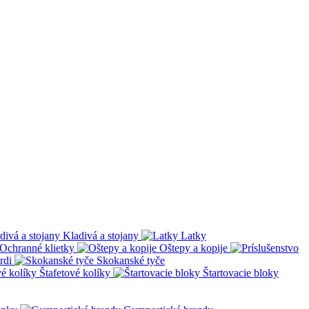
Kladivá a stojany
Latky
Ochranné klietky
Oštepy a kopije
rdi
Skokanské tyče
Štafetové kolíky
Štartovacie bloky