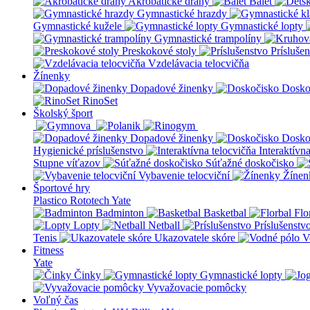
Akrobatické dráhy
Balet
Gymnastické hrazdy
Gymnastické kužele
Gymnastické lopty
Gymnastické trampolíny
Preskokové stoly
Prísluše
Vzdelávacia telocvičňa
Žínenky
Dopadové žinenky
Dosko
RinoSet
Školský šport
Dopadové žinenky
Dosko
Hygienické príslušenstvo
Interaktívn
Stupne víťazov
Súťažné doskočisko
Vybavenie telocviční
Žínen
Športové hry
Plastico Rototech
Yate
Badminton
Basketbal
Flo
Lopty
Netball
Príslušenstv
Tenis
Ukazovatele skóre
V
Fitness
Yate
Činky
Gymnastické lopty
Vyvažovacie pomôcky
Voľný čas