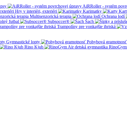
 psy
AiRRoller - systém povr
Hry v interiéri, exteriéri
Karimatky
Kart
Multisenzorická terapia
Ochrana lodí
olný futbal
Subsoccer®
Šach
Trampolíny pre vonkajšie ihriská
Gymnastické lopty
Pohybová gramotnosť
Rino Kjub
RinoGym 