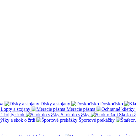
ka
Disky a stojany
Doskočisko
Lopty a stojany
Meracie pásma
 Trojitý skok
Skok do výšky
Skok o ž
ýšky a skok o žrdi
Športové prekážky