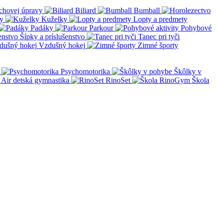
chovej úpravy
Biliard
Bumball
y
Kuželky
Lopty a predmety
Padáky
Parkour
Pohybové
Šípky a príslušenstvo
Tanec pri tyči
Vzdušný hokej
Zimné športy
Psychomotorika
Škôlky v
Air detská gymnastika
RinoSet
Škola