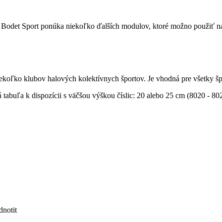
odet Sport ponúka niekoľko ďalších modulov, ktoré možno použiť na vy
iekoľko klubov halových kolektívnych športov. Je vhodná pre všetky šp
á tabuľa k dispozícii s väčšou výškou číslic: 20 alebo 25 cm (8020 - 80
notit