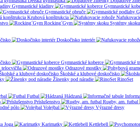
Detská gymnastika
Dopadové žin
Gymnastické kladiny
Gymnastické kob
Gymnastické obruče
G
Kruhová konštrukcia
Nafukovaci
nstvo
Rocking´Gym
Systémy skoku
čisko
Doskočisko interiér
čisko
Gymnastické koberce
a telocvičňa
Odrazové mostíky
Školské a klubové doskočisko
ky
Žínenky pod náradie
RinoSet
rbal
Futbal
Hádzaná
Informa
o
Príslušenstvo
Rugby, am. futbal
odné pólo
Volejbal
Výrazné dresy
Joga
Karimatky
Kettlebell