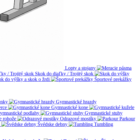
Lopty a stojany
Skok do diaľky / Trojitý skok
ok do výšky a skok o žrdi
Športové prekážky
enky
Gymnastické hrazdy
erce
Gymnastické kone
ymnastické podlahy
Gymnastické stuhy
e rohože
Odrazové mostíky
Parkour
Švédske debny
Tumbling