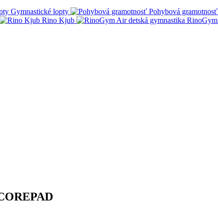
Gymnastické lopty
Pohybová gramotnosť
Rino Kjub
RinoGym 
u SCOREPAD