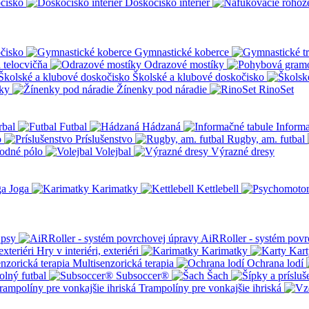
čisko
Doskočisko interiér
čisko
Gymnastické koberce
a telocvičňa
Odrazové mostíky
Školské a klubové doskočisko
ky
Žínenky pod náradie
RinoSet
rbal
Futbal
Hádzaná
Informa
o
Príslušenstvo
Rugby, am. futbal
odné pólo
Volejbal
Výrazné dresy
Joga
Karimatky
Kettlebell
 psy
AiRRoller - systém povr
Hry v interiéri, exteriéri
Karimatky
Kart
Multisenzorická terapia
Ochrana lodí
olný futbal
Subsoccer®
Šach
Trampolíny pre vonkajšie ihriská