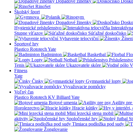
Dopadové žinenky
Dosko
RinoSet
Školský šport
Dopadové žinenky
Dosko
Hygienické príslušenstvo
Interaktívn
Stupne víťazov
Súťažné doskočisko
Vybavenie telocviční
Žínen
Športové hry
Plastico Rototech
Yate
Badminton
Basketbal
Flo
Lopty
Netball
Príslušenstv
Tenis
Ukazovatele skóre
V
Fitness
Yate
Činky
Gymnastické lopty
Vyvažovacie pomôcky
Voľný čas
Plastico Rototech
KV Billiard
Yate
Bojové umenia
Agility pre
Horolezectvo
Hracie kútiky
Mini lezecká stena mobil
aktivity
Spoločenské hry
St
Tlmiaca podložka pod sudy
Žonglovanie