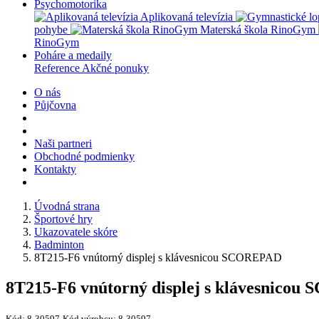
Psychomotorika
Aplikovaná televízia
pohybe
Materská škola RinoGym
RinoGym
Poháre a medaily
Reference
Akčné ponuky
O nás
Půjčovna
Naši partneri
Obchodné podmienky
Kontakty
Úvodná strana
Športové hry
Ukazovatele skóre
Badminton
8T215-F6 vnútorný displej s klávesnicou SCOREPAD
8T215-F6 vnútorný displej s klávesnico
Kód:
8-30597
Kód výrobcu:
8-30597