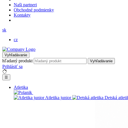
Naši partneri
Obchodné podmienky
Kontakty
sk
cz
Vyhľadávanie
hľadaný produkt
Vyhľadávanie
Prihlásiť sa
☰
Atletika
Atletika junior
Detská atleti