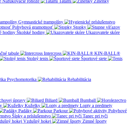
Nafukovacie rohože
Tatami
Žínenky
Gymnastické trampolíny
Pohybová gramotnosť
Stopky
Školské hodiny
Ukazovatele skóre
čné tabule
Intercross
KIN-BALL®
Stolný tenis
Športové siete
Psychomotorika
Rehabilitácia
chovej úpravy
Biliard
Bumball
y
Kuželky
Lopty a predmety
Padáky
Parkour
Pohybové
Šípky a príslušenstvo
Tanec pri tyči
Vzdušný hokej
Zimné športy