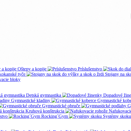
Oštepy a kopije
Príslušenstvo
kokanské tyče
Stojany na sk
vacie bloky
Detská gymnastika
Dopadové žin
Gymnastické kladiny
Gymnastické kob
Gymnastické obruče
G
Kruhová konštrukcia
Nafukovaci
nstvo
Rocking´Gym
Systémy skoku