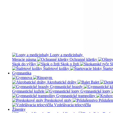
Lopty a medicinbaly
Meracie pásma
Ochranné klietky
Skok do výšky
Skok o žrdi
S
Štafetové kolíky
Štarto
Gymnastika
Akrobatické dráhy
Balet
Gymnastické hrazdy
Gymnastické kužele
Gymnastické lopty
Gymnastické trampolíny
Preskokové stoly
Prísluše
Vzdelávacia telocvičňa
Žínenky