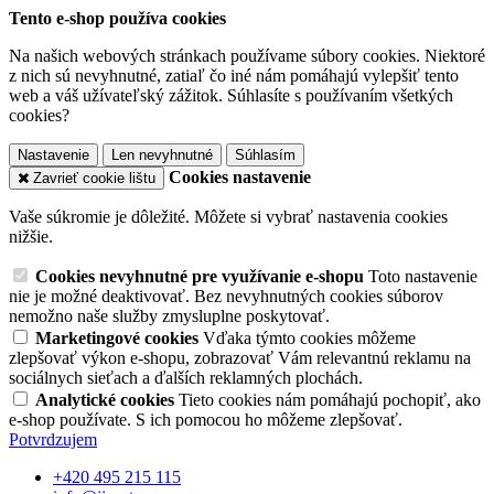
Tento e-shop používa cookies
Na našich webových stránkach používame súbory cookies. Niektoré
z nich sú nevyhnutné, zatiaľ čo iné nám pomáhajú vylepšiť tento
web a váš užívateľský zážitok. Súhlasíte s používaním všetkých
cookies?
Nastavenie
Len nevyhnutné
Súhlasím
Cookies nastavenie
Zavrieť cookie lištu
Vaše súkromie je dôležité. Môžete si vybrať nastavenia cookies
nižšie.
Cookies nevyhnutné pre využívanie e-shopu
Toto nastavenie
nie je možné deaktivovať. Bez nevyhnutných cookies súborov
nemožno naše služby zmysluplne poskytovať.
Marketingové cookies
Vďaka týmto cookies môžeme
zlepšovať výkon e-shopu, zobrazovať Vám relevantnú reklamu na
sociálnych sieťach a ďalších reklamných plochách.
Analytické cookies
Tieto cookies nám pomáhajú pochopiť, ako
e-shop používate. S ich pomocou ho môžeme zlepšovať.
Potvrdzujem
+420 495 215 115