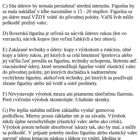
C) Sila úderov by nemala presiahnuť strednú intenzitu. Figurína by
sa mala nakláňať v kĺbe maximálne o 15 - 20 stupňov. Figurína sa
po údere musí VŽDY vrátiť do pôvodnej polohy. Väčší švih môže
poškodiť pružný valec.
D) Boxerská figurína je určená na nácvik úderov rukou (len vo
vreciach), nácvik kopov (len veľmi ľahkých a bez obuvi).
E) Zakázané techniky a údery: kopy s výskokom a rotáciou, silné
kopy a údery rukou, pri ktorých sa celá hmotnosť športovca alebo
jej väčšia časť prenáša na figurínu, techniky uchopenia, škrteniu atď.
viacnásobné údery, ktoré neumožňujú figuríne vrátiť elastický valec
do pôvodnej polohy, pri ktorých dochádza k nadmernému
vychýleniu figuríny, akékoľvek techniky, pri ktorých sa používajú
zbrane figuríny alebo iné tvrdé a ostré predmety.
F) Nevystavujte výrobok mrazu ani priamemu slnečnému žiareniu.
Pred cvičením výrobok skontrolujte. Utiahnite skrutky.
G) Pre lepšiu stabilitu môžete základňu vystlať gumovou
podložkou. Mierny posun základne nie je na závadu. Výrobok
nikdy úplne neznehybňujte (elastický valec alebo ako celok).
Výrobok potom nebude absorbovať nárazy tak, ako by mal, a môže
sa poškodiť. V prípade potreby možno figurínu alebo elastický valec
spevniť silnou lepiacou páskou s látkou vo vnútri. Ideálna je