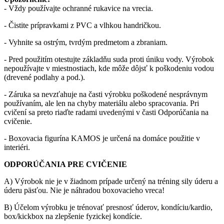
- Vždy používajte ochranné rukavice na vrecia.
- Čistite prípravkami z PVC a vlhkou handričkou.
- Vyhnite sa ostrým, tvrdým predmetom a zbraniam.
- Pred použitím otestujte základňu suda proti úniku vody. Výrobok
nepoužívajte v miestnostiach, kde môže dôjsť k poškodeniu vodou
(drevené podlahy a pod.).
- Záruka sa nevzťahuje na časti výrobku poškodené nesprávnym
používaním, ale len na chyby materiálu alebo spracovania. Pri
cvičení sa preto riaďte radami uvedenými v časti Odporúčania na
cvičenie.
- Boxovacia figurína KAMOS je určená na domáce použitie v
interiéri.
ODPORÚČANIA PRE CVIČENIE
A) Výrobok nie je v žiadnom prípade určený na tréning sily úderu a
úderu päsťou. Nie je náhradou boxovacieho vreca!
B) Účelom výrobku je trénovať presnosť úderov, kondíciu/kardio,
box/kickbox na zlepšenie fyzickej kondície.