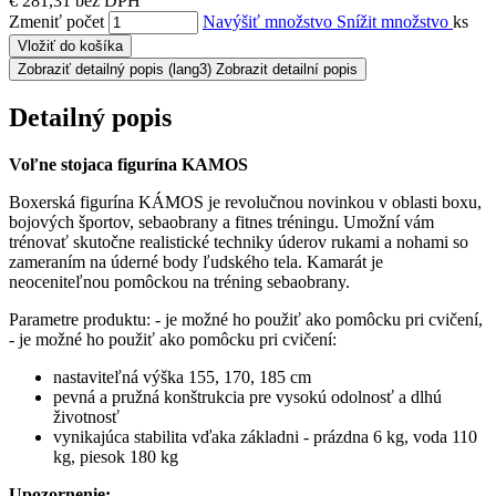
€ 281,31 bez DPH
Zmeniť počet
Navýšiť množstvo
Snížit množstvo
ks
Vložiť do košíka
Zobraziť detailný popis
(lang3) Zobrazit detailní popis
Detailný popis
Voľne stojaca figurína KAMOS
Boxerská figurína KÁMOS je revolučnou novinkou v oblasti boxu,
bojových športov, sebaobrany a fitnes tréningu. Umožní vám
trénovať skutočne realistické techniky úderov rukami a nohami so
zameraním na úderné body ľudského tela. Kamarát je
neoceniteľnou pomôckou na tréning sebaobrany.
Parametre produktu: - je možné ho použiť ako pomôcku pri cvičení,
- je možné ho použiť ako pomôcku pri cvičení:
nastaviteľná výška 155, 170, 185 cm
pevná a pružná konštrukcia pre vysokú odolnosť a dlhú
životnosť
vynikajúca stabilita vďaka základni - prázdna 6 kg, voda 110
kg, piesok 180 kg
Upozornenie: