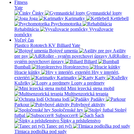
Fitness
Yate
Činky
Gymnastické lopty
Joga
Karimatky
Kettlebell
Psychomotorika
Rehabilitácia
Vyvažovacie
pomôcky
Voľný čas
Plastico Rototech
KV Billiard
Yate
Bojové umenia
Agility
pre psy
AiRRoller -
systém povrchovej úpravy
Biliard
Bumball
Horolezectvo
Hracie kútiky
Hry v interiéri,
exteriéri
Karimatky
Karty
Kuželky
Lopty a predmety
Mini lezecká stena mobil
Multisenzorická terapia
Ochrana lodí
Padáky
Parkour
Pohybové aktivity
Spoločenské hry
Stolný
futbal
Subsoccer®
Šach
Šípky a príslušenstvo
Tanec pri tyči
Tlmiaca podložka pod sudy