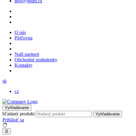
info@jipast.cz
O nás
Půjčovna
Naši partneri
Obchodné podmienky
Kontakty
sk
cz
Vyhľadávanie
hľadaný produkt
Vyhľadávanie
Prihlásiť sa
☰