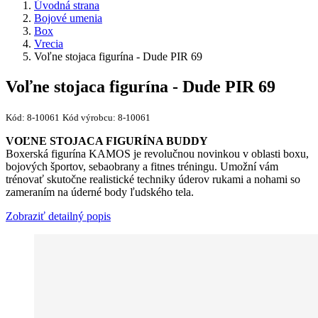
Úvodná strana
Bojové umenia
Box
Vrecia
Voľne stojaca figurína - Dude PIR 69
Voľne stojaca figurína - Dude PIR 69
Kód:
8-10061
Kód výrobcu:
8-10061
VOĽNE STOJACA FIGURÍNA BUDDY
Boxerská figurína KAMOS je revolučnou novinkou v oblasti boxu,
bojových športov, sebaobrany a fitnes tréningu. Umožní vám
trénovať skutočne realistické techniky úderov rukami a nohami so
zameraním na úderné body ľudského tela.
Zobraziť detailný popis