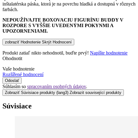
inštalatérska páska, ktorá je na povrchu hladká a dostupná v rôznych
farbách.
NEPOUŽÍVAJTE BOXOVACIU FIGURÍNU BUDDY V
ROZPORE S VYŠŠIE UVEDENÝMI POKYNMI A
UPOZORNENIAMI.
zobraziť Hodnotenie
Skrýt Hodnocení
Produkt zatiaľ nikto nehodnotil, buďte prvý!
Napíšte hodnotenie
Ohodnotit
Vaše hodnotenie
Rozšířené hodnocení
Odoslať
Súhlasím so
spracovaním osobných údajov
.
Zobraziť Súvisiace produkty
(lang3) Zobrazit související produkty
Súvisiace