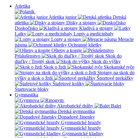
Atletika
Atletika junior
Detská
atletika
Disky a stojany
Doskočisko
Kladivá a stojany
Latky
Lopty a medicinbaly
Lopty a stojany
Meracie
pásma
Ochranné klietky
Oštepy a kopije
Príslušenstvo
Skok do
diaľky / Trojitý skok
Skok do výšky
Skok o žrdi
Skokanské tyče
Stojany na skok do
výšky a skok o žrdi
Športové prekážky
Štafetové kolíky
Štartovacie bloky
Gymnastika
Akrobatické dráhy
Balet
Detská gymnastika
Dopadové žinenky
Gymnastické hrazdy
Gymnastické hrazdy
Gymnastické kladiny