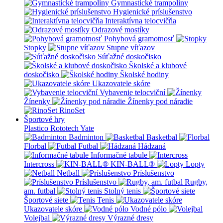
Gymnastické trampolíny
Hygienické príslušenstvo
Interaktívna telocvičňa
Odrazové mostíky
Pohybová gramotnosť
Stopky
Stupne víťazov
Súťažné doskočisko
Školské a klubové
doskočisko
Školské hodiny
Ukazovatele skóre
Vybavenie telocviční
Žínenky
Žínenky pod náradie
RinoSet
Športové hry
Plastico Rototech
Yate
Badminton
Basketbal
Florbal
Futbal
Hádzaná
Informačné tabule
Intercross
KIN-BALL®
Lopty
Netball
Príslušenstvo
Príslušenstvo
Rugby,
am. futbal
Stolný tenis
Športové siete
Tenis
Ukazovatele skóre
Vodné pólo
Volejbal
Výrazné dresy