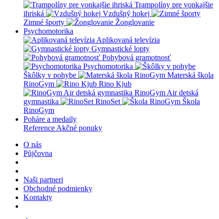
Trampolíny pre vonkajšie
ihriská
Vzdušný hokej
Zimné športy
Žonglovanie
Psychomotorika
Aplikovaná televízia
Gymnastické lopty
Pohybová gramotnosť
Psychomotorika
Škôlky v pohybe
Materská škola
RinoGym
Rino Kjub
RinoGym Air detská
gymnastika
RinoSet
Škola
RinoGym
Poháre a medaily
Reference
Akčné ponuky
O nás
Půjčovna
Naši partneri
Obchodné podmienky
Kontakty