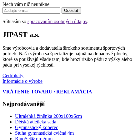
Nech vám nič neunikne
Odoslať
Súhlasím so
spracovaním osobných údajov
.
JIPAST a.s.
Sme výrobcovia a dodávatelia širokého sortimentu športových
potrieb. Naša výroba sa špecializuje najmä na dopadové plochy,
ktoré sa používajú všade tam, kde hrozí riziko pádu z výšky alebo
pádu pri vysokej rýchlosti.
Certifikáty
Informácie o výrobe
VRÁTENIE TOVARU / REKLAMÁCIA
Nejprodávanější
Ultralehká žíněnka 200x100x6cm
Dětská atletická sada
Gymnastický koberec
Stuha gymnastická cvičná 4m
RinoSet® program