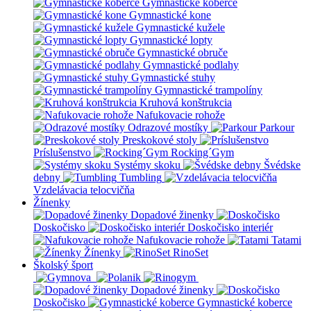
Gymnastické koberce
Gymnastické kone
Gymnastické kužele
Gymnastické lopty
Gymnastické obruče
Gymnastické podlahy
Gymnastické stuhy
Gymnastické trampolíny
Kruhová konštrukcia
Nafukovacie rohože
Odrazové mostíky
Parkour
Preskokové stoly
Príslušenstvo
Rocking´Gym
Systémy skoku
Švédske
debny
Tumbling
Vzdelávacia telocvičňa
Žínenky
Dopadové žinenky
Doskočisko
Doskočisko interiér
Nafukovacie rohože
Tatami
Žínenky
RinoSet
Školský šport
Dopadové žinenky
Doskočisko
Gymnastické koberce