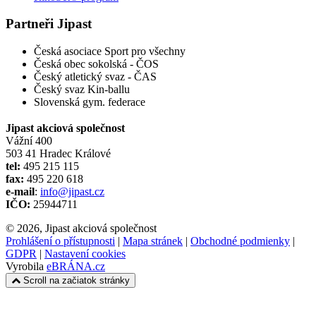
Partneři Jipast
Česká asociace Sport pro všechny
Česká obec sokolská - ČOS
Český atletický svaz - ČAS
Český svaz Kin-ballu
Slovenská gym. federace
Jipast akciová společnost
Vážní 400
503 41 Hradec Králové
tel:
495 215 115
fax:
495 220 618
e-mail
:
info@jipast.cz
IČO:
25944711
© 2026, Jipast akciová společnost
Prohlášení o přístupnosti
|
Mapa stránek
|
Obchodné podmienky
|
GDPR
|
Nastavení cookies
Vyrobila
eBRÁNA.cz
Scroll na začiatok stránky