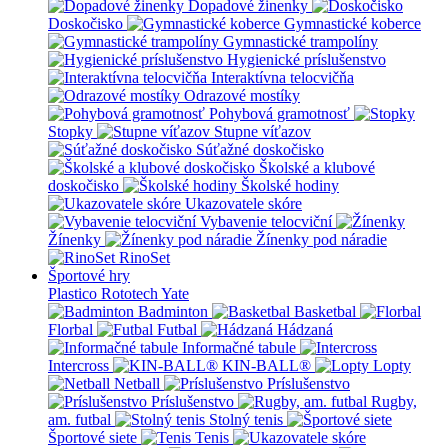
Dopadové žinenky
Doskočisko
Gymnastické koberce
Gymnastické trampolíny
Hygienické príslušenstvo
Interaktívna telocvičňa
Odrazové mostíky
Pohybová gramotnosť
Stopky
Stupne víťazov
Súťažné doskočisko
Školské a klubové
doskočisko
Školské hodiny
Ukazovatele skóre
Vybavenie telocviční
Žínenky
Žínenky pod náradie
RinoSet
Športové hry
Plastico Rototech
Yate
Badminton
Basketbal
Florbal
Futbal
Hádzaná
Informačné tabule
Intercross
KIN-BALL®
Lopty
Netball
Príslušenstvo
Príslušenstvo
Rugby,
am. futbal
Stolný tenis
Športové siete
Tenis