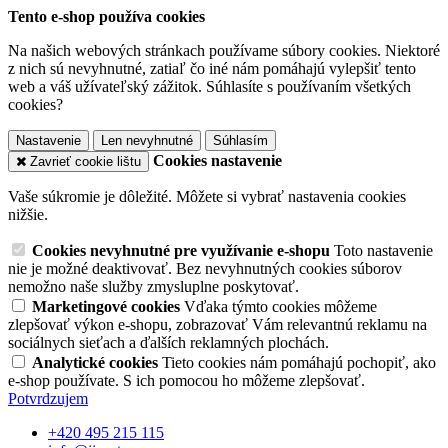
Tento e-shop používa cookies
Na našich webových stránkach používame súbory cookies. Niektoré
z nich sú nevyhnutné, zatiaľ čo iné nám pomáhajú vylepšiť tento
web a váš užívateľský zážitok. Súhlasíte s používaním všetkých
cookies?
Nastavenie
Len nevyhnutné
Súhlasím
Cookies nastavenie
Zavrieť cookie lištu
Vaše súkromie je dôležité. Môžete si vybrať nastavenia cookies
nižšie.
Cookies nevyhnutné pre využívanie e-shopu
Toto nastavenie
nie je možné deaktivovať. Bez nevyhnutných cookies súborov
nemožno naše služby zmysluplne poskytovať.
Marketingové cookies
Vďaka týmto cookies môžeme
zlepšovať výkon e-shopu, zobrazovať Vám relevantnú reklamu na
sociálnych sieťach a ďalších reklamných plochách.
Analytické cookies
Tieto cookies nám pomáhajú pochopiť, ako
e-shop používate. S ich pomocou ho môžeme zlepšovať.
Potvrdzujem
+420 495 215 115