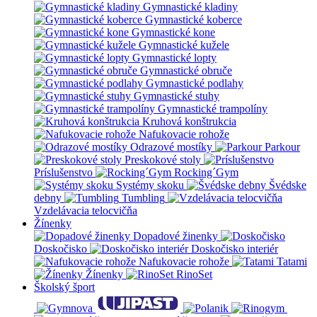
Gymnastické kladiny
Gymnastické koberce
Gymnastické kone
Gymnastické kužele
Gymnastické lopty
Gymnastické obruče
Gymnastické podlahy
Gymnastické stuhy
Gymnastické trampolíny
Kruhová konštrukcia
Nafukovacie rohože
Odrazové mostíky
Parkour
Preskokové stoly
Príslušenstvo
Rocking´Gym
Systémy skoku
Švédske
debny
Tumbling
Vzdelávacia telocvičňa
Žínenky
Dopadové žinenky
Doskočisko
Doskočisko interiér
Nafukovacie rohože
Tatami
Žínenky
RinoSet
Školský šport