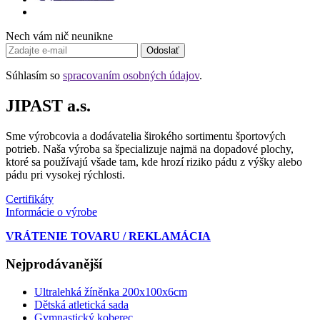
Nech vám nič neunikne
Odoslať
Súhlasím so
spracovaním osobných údajov
.
JIPAST a.s.
Sme výrobcovia a dodávatelia širokého sortimentu športových
potrieb. Naša výroba sa špecializuje najmä na dopadové plochy,
ktoré sa používajú všade tam, kde hrozí riziko pádu z výšky alebo
pádu pri vysokej rýchlosti.
Certifikáty
Informácie o výrobe
VRÁTENIE TOVARU / REKLAMÁCIA
Nejprodávanější
Ultralehká žíněnka 200x100x6cm
Dětská atletická sada
Gymnastický koberec