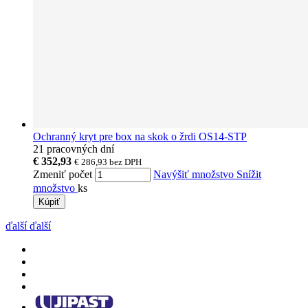
Ochranný kryt pre box na skok o žrdi OS14-STP
21 pracovných dní
€ 352,93
€ 286,93
bez DPH
Zmeniť počet
Navýšiť množstvo
Snížit
množstvo
ks
Kúpiť
ďalší
ďalší