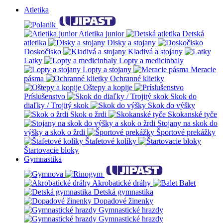
Atletika
Atletika junior
Detská
atletika
Disky a stojany
Doskočisko
Kladivá a stojany
Latky
Lopty a medicinbaly
Lopty a stojany
Meracie
pásma
Ochranné klietky
Oštepy a kopije
Príslušenstvo
Skok do
diaľky / Trojitý skok
Skok do výšky
Skok o žrdi
Skokanské tyče
Stojany na skok do
výšky a skok o žrdi
Športové prekážky
Štafetové kolíky
Štartovacie bloky
Gymnastika
Akrobatické dráhy
Balet
Detská gymnastika
Dopadové žinenky
Gymnastické hrazdy
Gymnastické hrazdy