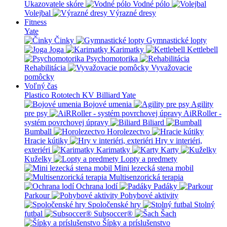
Ukazovatele skóre
Vodné pólo
Volejbal
Výrazné dresy
Fitness
Yate
Činky
Gymnastické lopty
Joga
Karimatky
Kettlebell
Psychomotorika
Rehabilitácia
Vyvažovacie
pomôcky
Voľný čas
Plastico Rototech
KV Billiard
Yate
Bojové umenia
Agility
pre psy
AiRRoller -
systém povrchovej úpravy
Biliard
Bumball
Horolezectvo
Hracie kútiky
Hry v interiéri,
exteriéri
Karimatky
Karty
Kuželky
Lopty a predmety
Mini lezecká stena mobil
Multisenzorická terapia
Ochrana lodí
Padáky
Parkour
Pohybové aktivity
Spoločenské hry
Stolný
futbal
Subsoccer®
Šach
Šípky a príslušenstvo