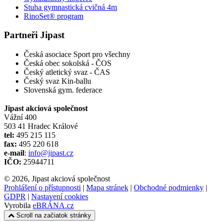
Stuha gymnastická cvičná 4m
RinoSet® program
Partneři Jipast
Česká asociace Sport pro všechny
Česká obec sokolská - ČOS
Český atletický svaz - ČAS
Český svaz Kin-ballu
Slovenská gym. federace
Jipast akciová společnost
Vážní 400
503 41 Hradec Králové
tel:
495 215 115
fax:
495 220 618
e-mail
:
info@jipast.cz
IČO:
25944711
© 2026, Jipast akciová společnost
Prohlášení o přístupnosti
|
Mapa stránek
|
Obchodné podmienky
|
GDPR
|
Nastavení cookies
Vyrobila
eBRÁNA.cz
Scroll na začiatok stránky