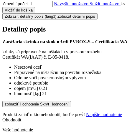
Zmeniť počet
Navýšiť množstvo
Snížit množstvo
ks
Vložiť do košíka
Zobraziť detailný popis
(lang3) Zobrazit detailní popis
Detailný popis
Zarážacia skrinka na skok o žrdi PVBOX-S – Certifikácia WA
krinky sú pripravené na inštaláciu v priestore rozbehu.
Certifikát WA(IAAF) č. E-05-0418.
Nerezová oceľ
Pripravené na inštaláciu na povrchu rozbežiska
Odolné voči poveternostným vplyvom
odtokové potrubie
objem [m^3] 0,21
hmotnosť [kg] 21
zobraziť Hodnotenie
Skrýt Hodnocení
Produkt zatiaľ nikto nehodnotil, buďte prvý!
Napíšte hodnotenie
Ohodnotit
Vaše hodnotenie