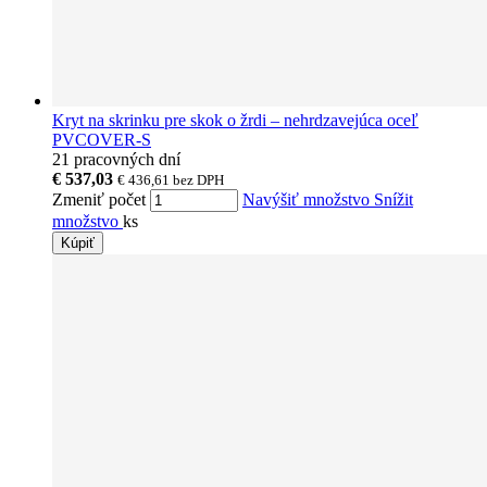
Kryt na skrinku pre skok o žrdi – nehrdzavejúca oceľ
PVCOVER-S
21 pracovných dní
€ 537,03
€ 436,61
bez DPH
Zmeniť počet
Navýšiť množstvo
Snížit
množstvo
ks
Kúpiť