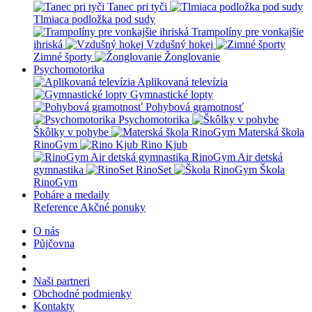
Tanec pri tyči
Tlmiaca podložka pod sudy
Trampolíny pre vonkajšie
ihriská
Vzdušný hokej
Zimné športy
Žonglovanie
Psychomotorika
Aplikovaná televízia
Gymnastické lopty
Pohybová gramotnosť
Psychomotorika
Škôlky v pohybe
Materská škola
RinoGym
Rino Kjub
RinoGym Air detská
gymnastika
RinoSet
Škola
RinoGym
Poháre a medaily
Reference
Akčné ponuky
O nás
Půjčovna
Naši partneri
Obchodné podmienky
Kontakty