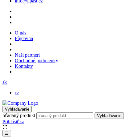
info@jipast.cz
O nás
Půjčovna
Naši partneri
Obchodné podmienky
Kontakty
sk
cz
Vyhľadávanie
hľadaný produkt
Vyhľadávanie
Prihlásiť sa
☰