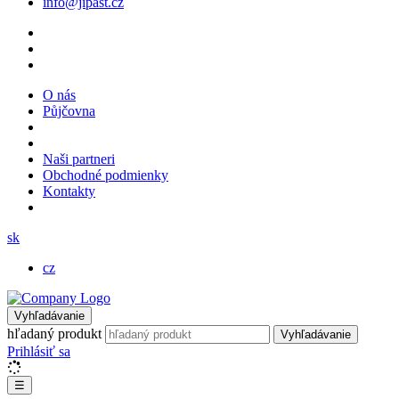
info@jipast.cz
O nás
Půjčovna
Naši partneri
Obchodné podmienky
Kontakty
sk
cz
Vyhľadávanie
hľadaný produkt
Vyhľadávanie
Prihlásiť sa
☰