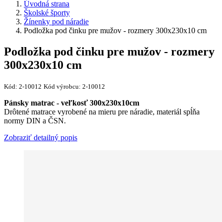
Úvodná strana
Školské športy
Žínenky pod náradie
Podložka pod činku pre mužov - rozmery 300x230x10 cm
Podložka pod činku pre mužov - rozmery
300x230x10 cm
Kód:
2-10012
Kód výrobcu:
2-10012
Pánsky matrac - veľkosť 300x230x10cm
Drôtené matrace vyrobené na mieru pre náradie, materiál spĺňa
normy DIN a ČSN.
Zobraziť detailný popis