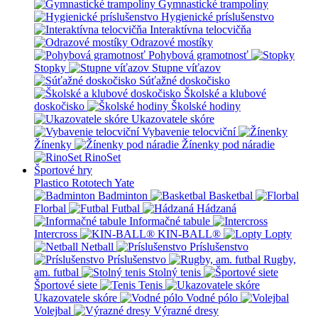
Gymnastické trampolíny
Hygienické príslušenstvo
Interaktívna telocvičňa
Odrazové mostíky
Pohybová gramotnosť
Stopky
Stupne víťazov
Súťažné doskočisko
Školské a klubové
doskočisko
Školské hodiny
Ukazovatele skóre
Vybavenie telocviční
Žínenky
Žínenky pod náradie
RinoSet
Športové hry
Plastico Rototech
Yate
Badminton
Basketbal
Florbal
Futbal
Hádzaná
Informačné tabule
Intercross
KIN-BALL®
Lopty
Netball
Príslušenstvo
Príslušenstvo
Rugby,
am. futbal
Stolný tenis
Športové siete
Tenis
Ukazovatele skóre
Vodné pólo
Volejbal
Výrazné dresy