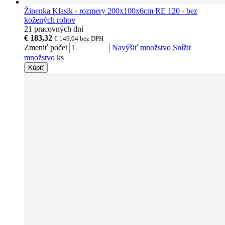
Žinenka Klasik - rozmery 200x100x6cm RE 120 - bez
kožených rohov
21 pracovných dní
€ 183,32
€ 149,04
bez DPH
Zmeniť počet
Navýšiť množstvo
Snížit
množstvo
ks
Kúpiť