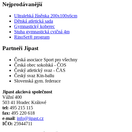
Nejprodávanější
Ultralehká žíněnka 200x100x6cm
Dětská atletická sada
Gymnastický koberec
Stuha gymnastická cvičná 4m
RinoSet® program
Partneři Jipast
Česká asociace Sport pro všechny
Česká obec sokolská - ČOS
Český atletický svaz - ČAS
Český svaz Kin-ballu
Slovenská gym. federace
Jipast akciová společnost
Vážní 400
503 41 Hradec Králové
tel:
495 215 115
fax:
495 220 618
e-mail
:
info@jipast.cz
IČO:
25944711