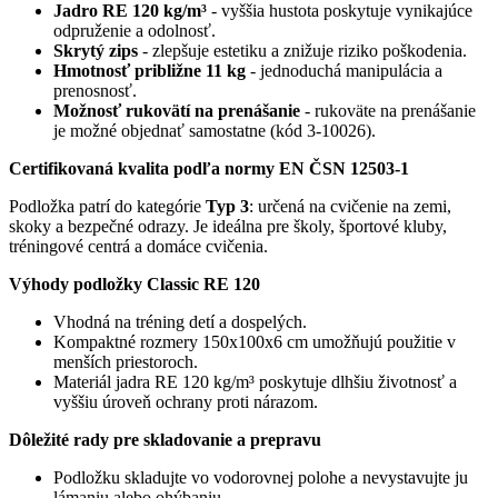
Jadro RE 120 kg/m³
- vyššia hustota poskytuje vynikajúce
odpruženie a odolnosť.
Skrytý zips
- zlepšuje estetiku a znižuje riziko poškodenia.
Hmotnosť približne 11 kg
- jednoduchá manipulácia a
prenosnosť.
Možnosť rukovätí na prenášanie
- rukoväte na prenášanie
je možné objednať samostatne (kód 3-10026).
Certifikovaná kvalita podľa normy EN ČSN 12503-1
Podložka patrí do kategórie
Typ 3
: určená na cvičenie na zemi,
skoky a bezpečné odrazy. Je ideálna pre školy, športové kluby,
tréningové centrá a domáce cvičenia.
Výhody podložky Classic RE 120
Vhodná na tréning detí a dospelých.
Kompaktné rozmery 150x100x6 cm umožňujú použitie v
menších priestoroch.
Materiál jadra RE 120 kg/m³ poskytuje dlhšiu životnosť a
vyššiu úroveň ochrany proti nárazom.
Dôležité rady pre skladovanie a prepravu
Podložku skladujte vo vodorovnej polohe a nevystavujte ju
lámaniu alebo ohýbaniu.