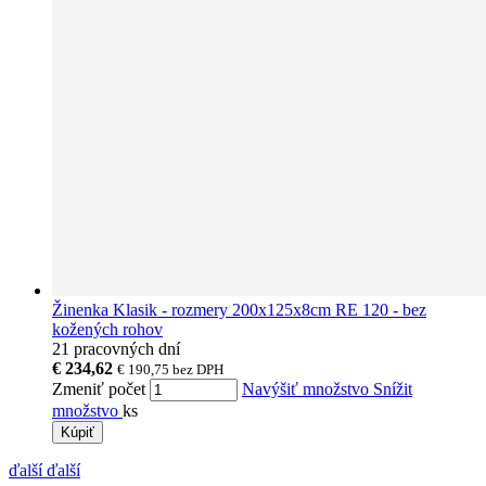
Žinenka Klasik - rozmery 200x125x8cm RE 120 - bez
kožených rohov
21 pracovných dní
€ 234,62
€ 190,75
bez DPH
Zmeniť počet
Navýšiť množstvo
Snížit
množstvo
ks
Kúpiť
ďalší
ďalší