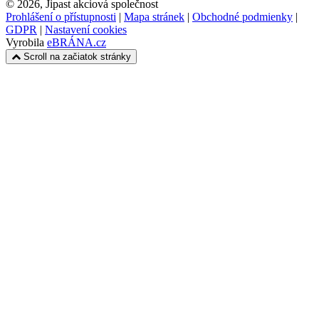
© 2026, Jipast akciová společnost
Prohlášení o přístupnosti
|
Mapa stránek
|
Obchodné podmienky
|
GDPR
|
Nastavení cookies
Vyrobila
eBRÁNA.cz
Scroll na začiatok stránky