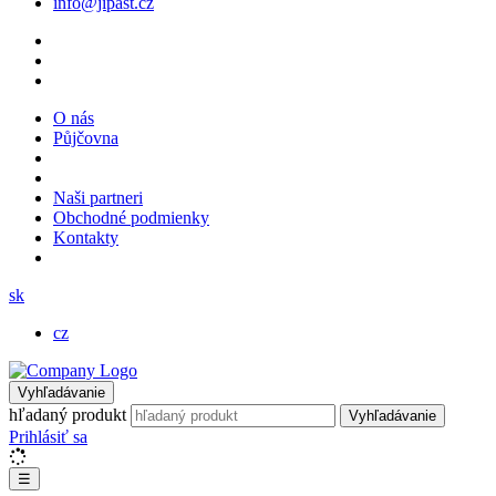
info@jipast.cz
O nás
Půjčovna
Naši partneri
Obchodné podmienky
Kontakty
sk
cz
Vyhľadávanie
hľadaný produkt
Vyhľadávanie
Prihlásiť sa
☰