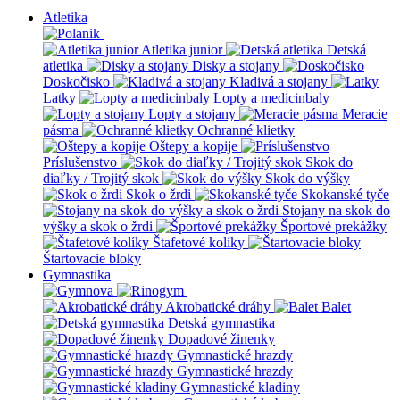
Atletika
Atletika junior
Detská
atletika
Disky a stojany
Doskočisko
Kladivá a stojany
Latky
Lopty a medicinbaly
Lopty a stojany
Meracie
pásma
Ochranné klietky
Oštepy a kopije
Príslušenstvo
Skok do
diaľky / Trojitý skok
Skok do výšky
Skok o žrdi
Skokanské tyče
Stojany na skok do
výšky a skok o žrdi
Športové prekážky
Štafetové kolíky
Štartovacie bloky
Gymnastika
Akrobatické dráhy
Balet
Detská gymnastika
Dopadové žinenky
Gymnastické hrazdy
Gymnastické hrazdy
Gymnastické kladiny