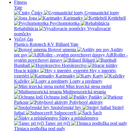
Fitness
Yate
Činky
Gymnastické lopty
Joga
Karimatky
Kettlebell
Psychomotorika
Rehabilitácia
Vyvažovacie
pomôcky
Voľný čas
Plastico Rototech
KV Billiard
Yate
Bojové umenia
Agility
pre psy
AiRRoller -
systém povrchovej úpravy
Biliard
Bumball
Horolezectvo
Hracie kútiky
Hry v interiéri,
exteriéri
Karimatky
Karty
Kuželky
Lopty a predmety
Mini lezecká stena mobil
Multisenzorická terapia
Ochrana lodí
Padáky
Parkour
Pohybové aktivity
Spoločenské hry
Stolný
futbal
Subsoccer®
Šach
Šípky a príslušenstvo
Tanec pri tyči
Tlmiaca podložka pod sudy