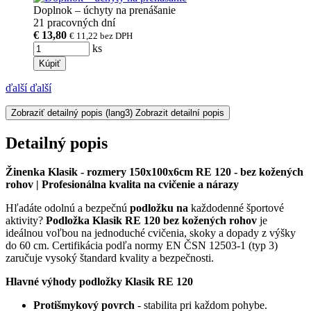
Doplnok – úchyty na prenášanie
21 pracovných dní
€ 13,80
€ 11,22
bez DPH
ks
Kúpiť
ďalší
ďalší
Zobraziť detailný popis
(lang3) Zobrazit detailní popis
Detailný popis
Žinenka Klasik - rozmery 150x100x6cm RE 120 - bez kožených
rohov​ | Profesionálna kvalita na cvičenie a nárazy
Hľadáte odolnú a bezpečnú
podložku na
každodenné športové
aktivity?
Podložka Klasik RE 120 bez kožených rohov
je
ideálnou voľbou na jednoduché cvičenia, skoky a dopady z výšky
do 60 cm. Certifikácia podľa normy EN ČSN 12503-1 (typ 3)
zaručuje vysoký štandard kvality a bezpečnosti.
Hlavné výhody podložky Klasik RE 120
Protišmykový povrch
- stabilita pri každom pohybe.