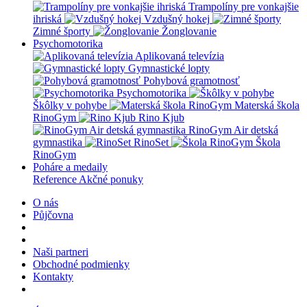
Trampolíny pre vonkajšie
ihriská
Vzdušný hokej
Zimné športy
Žonglovanie
Psychomotorika
Aplikovaná televízia
Gymnastické lopty
Pohybová gramotnosť
Psychomotorika
Škôlky v pohybe
Materská škola
RinoGym
Rino Kjub
RinoGym Air detská
gymnastika
RinoSet
Škola
RinoGym
Poháre a medaily
Reference
Akčné ponuky
O nás
Půjčovna
Naši partneri
Obchodné podmienky
Kontakty