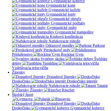
Gymnastické koberce
Gymnastické kone
Gymnastické kužele
Gymnastické lopty
Gymnastické obruče
Gymnastické podlahy
Gymnastické stuhy
Gymnastické trampolíny
Kruhová konštrukcia
Nafukovacie rohože
Odrazové mostíky
Parkour
Preskokové stoly
Príslušenstvo
Rocking´Gym
Systémy skoku
Švédske
debny
Tumbling
Vzdelávacia telocvičňa
Žínenky
Dopadové žinenky
Doskočisko
Doskočisko interiér
Nafukovacie rohože
Tatami
Žínenky
RinoSet
Školský šport
Dopadové žinenky
Doskočisko
Gymnastické koberce