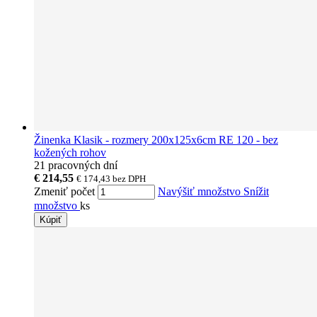
Žinenka Klasik - rozmery 200x125x6cm RE 120 - bez
kožených rohov
21 pracovných dní
€ 214,55
€ 174,43
bez DPH
Zmeniť počet
Navýšiť množstvo
Snížit
množstvo
ks
Kúpiť