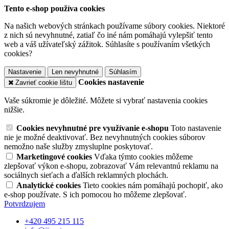
Tento e-shop používa cookies
Na našich webových stránkach používame súbory cookies. Niektoré
z nich sú nevyhnutné, zatiaľ čo iné nám pomáhajú vylepšiť tento
web a váš užívateľský zážitok. Súhlasíte s používaním všetkých
cookies?
Nastavenie
Len nevyhnutné
Súhlasím
Cookies nastavenie
Zavrieť cookie lištu
Vaše súkromie je dôležité. Môžete si vybrať nastavenia cookies
nižšie.
Cookies nevyhnutné pre využívanie e-shopu
Toto nastavenie
nie je možné deaktivovať. Bez nevyhnutných cookies súborov
nemožno naše služby zmysluplne poskytovať.
Marketingové cookies
Vďaka týmto cookies môžeme
zlepšovať výkon e-shopu, zobrazovať Vám relevantnú reklamu na
sociálnych sieťach a ďalších reklamných plochách.
Analytické cookies
Tieto cookies nám pomáhajú pochopiť, ako
e-shop používate. S ich pomocou ho môžeme zlepšovať.
Potvrdzujem
+420 495 215 115