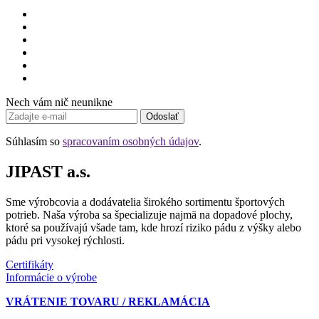
Nech vám nič neunikne
Odoslať
Súhlasím so
spracovaním osobných údajov
.
JIPAST a.s.
Sme výrobcovia a dodávatelia širokého sortimentu športových
potrieb. Naša výroba sa špecializuje najmä na dopadové plochy,
ktoré sa používajú všade tam, kde hrozí riziko pádu z výšky alebo
pádu pri vysokej rýchlosti.
Certifikáty
Informácie o výrobe
VRÁTENIE TOVARU / REKLAMÁCIA