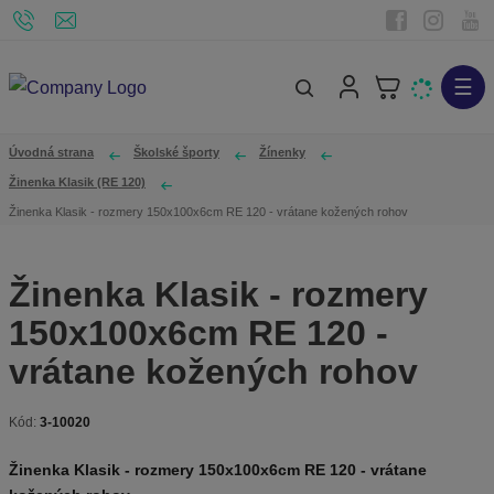
☰
V
y
h
Úvodná strana
Školské športy
Žínenky
ľ
Žinenka Klasik (RE 120)
a
Žinenka Klasik - rozmery 150x100x6cm RE 120 - vrátane kožených rohov
d
á
Žinenka Klasik - rozmery
v
150x100x6cm RE 120 -
a
n
vrátane kožených rohov
i
e
Kód:
3-10020
K
ó
Žinenka Klasik - rozmery 150x100x6cm RE 120 - vrátane
d