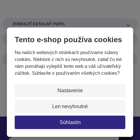
o
ZOBRAZIŤ DETAILNÝ POPIS
Tento e-shop používa cookies
ZOBRAZIŤ HODNOTENIE
Na našich webových stránkach používame súbory
cookies. Niektoré z nich sú nevyhnutné, zatiaľ čo iné
ZOBRAZIŤ SÚVISIACE PRODUKTY
nám pomáhajú vylepšiť tento web a váš užívateľský
zážitok. Súhlasíte s používaním všetkých cookies?
Nastavenie
Len nevyhnutné
Súhlasím
Nech vám nič neunikne