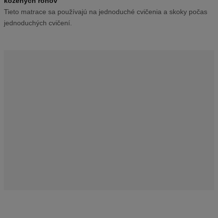
kožených rohov
v
Tieto matrace sa používajú na jednoduché cvičenia a skoky počas
ý
jednoduchých cvičení.
r
o
b
c
u
:
3
-
1
0
0
2
0