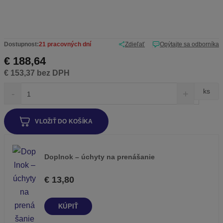
Dostupnost:
21 pracovných dní
Zdieľať
Opýtajte sa odborníka
€ 188,64
€ 153,37 bez DPH
S
N
Z
ks
n
a
m
í
v
e
ž
ý
VLOŽIŤ DO KOŠÍKA
n
i
š
i
t
i
ť
m
ť
n
m
p
Doplnok – úchyty na prenášanie
o
n
o
ž
o
€ 13,80
č
s
ž
e
t
s
t
v
t
KÚPIŤ
o
v