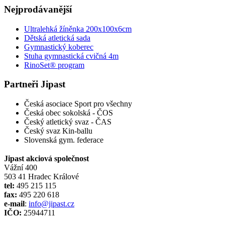
Nejprodávanější
Ultralehká žíněnka 200x100x6cm
Dětská atletická sada
Gymnastický koberec
Stuha gymnastická cvičná 4m
RinoSet® program
Partneři Jipast
Česká asociace Sport pro všechny
Česká obec sokolská - ČOS
Český atletický svaz - ČAS
Český svaz Kin-ballu
Slovenská gym. federace
Jipast akciová společnost
Vážní 400
503 41 Hradec Králové
tel:
495 215 115
fax:
495 220 618
e-mail
:
info@jipast.cz
IČO:
25944711