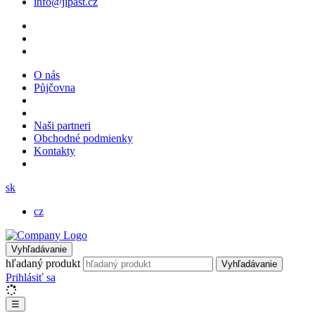
info@jipast.cz
O nás
Půjčovna
Naši partneri
Obchodné podmienky
Kontakty
sk
cz
Vyhľadávanie
hľadaný produkt
Vyhľadávanie
Prihlásiť sa
☰