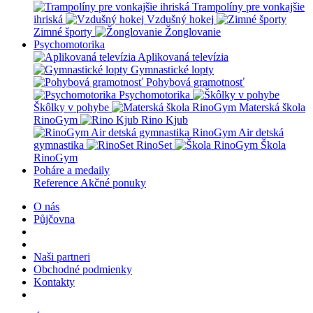
Trampolíny pre vonkajšie
ihriská
Vzdušný hokej
Zimné športy
Žonglovanie
Psychomotorika
Aplikovaná televízia
Gymnastické lopty
Pohybová gramotnosť
Psychomotorika
Škôlky v pohybe
Materská škola
RinoGym
Rino Kjub
RinoGym Air detská
gymnastika
RinoSet
Škola
RinoGym
Poháre a medaily
Reference
Akčné ponuky
O nás
Půjčovna
Naši partneri
Obchodné podmienky
Kontakty