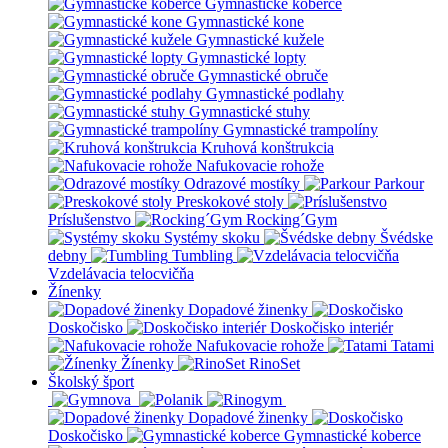
Gymnastické koberce
Gymnastické kone
Gymnastické kužele
Gymnastické lopty
Gymnastické obruče
Gymnastické podlahy
Gymnastické stuhy
Gymnastické trampolíny
Kruhová konštrukcia
Nafukovacie rohože
Odrazové mostíky
Parkour
Preskokové stoly
Príslušenstvo
Rocking´Gym
Systémy skoku
Švédske
debny
Tumbling
Vzdelávacia telocvičňa
Žínenky
Dopadové žinenky
Doskočisko
Doskočisko interiér
Nafukovacie rohože
Tatami
Žínenky
RinoSet
Školský šport
Dopadové žinenky
Doskočisko
Gymnastické koberce