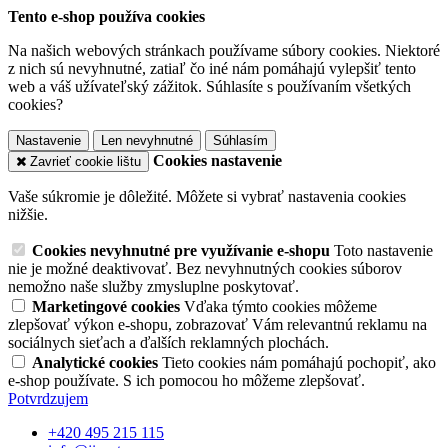
Tento e-shop používa cookies
Na našich webových stránkach používame súbory cookies. Niektoré
z nich sú nevyhnutné, zatiaľ čo iné nám pomáhajú vylepšiť tento
web a váš užívateľský zážitok. Súhlasíte s používaním všetkých
cookies?
Nastavenie
Len nevyhnutné
Súhlasím
Cookies nastavenie
Zavrieť cookie lištu
Vaše súkromie je dôležité. Môžete si vybrať nastavenia cookies
nižšie.
Cookies nevyhnutné pre využívanie e-shopu
Toto nastavenie
nie je možné deaktivovať. Bez nevyhnutných cookies súborov
nemožno naše služby zmysluplne poskytovať.
Marketingové cookies
Vďaka týmto cookies môžeme
zlepšovať výkon e-shopu, zobrazovať Vám relevantnú reklamu na
sociálnych sieťach a ďalších reklamných plochách.
Analytické cookies
Tieto cookies nám pomáhajú pochopiť, ako
e-shop používate. S ich pomocou ho môžeme zlepšovať.
Potvrdzujem
+420 495 215 115