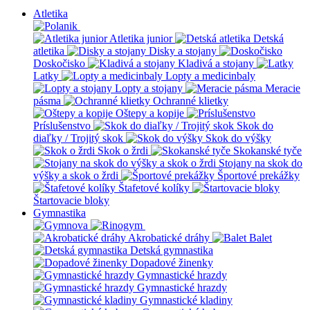
Atletika
Atletika junior
Detská
atletika
Disky a stojany
Doskočisko
Kladivá a stojany
Latky
Lopty a medicinbaly
Lopty a stojany
Meracie
pásma
Ochranné klietky
Oštepy a kopije
Príslušenstvo
Skok do
diaľky / Trojitý skok
Skok do výšky
Skok o žrdi
Skokanské tyče
Stojany na skok do
výšky a skok o žrdi
Športové prekážky
Štafetové kolíky
Štartovacie bloky
Gymnastika
Akrobatické dráhy
Balet
Detská gymnastika
Dopadové žinenky
Gymnastické hrazdy
Gymnastické hrazdy
Gymnastické kladiny