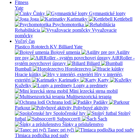
Fitness
Yate
Činky
Gymnastické lopty
Joga
Karimatky
Kettlebell
Psychomotorika
Rehabilitácia
Vyvažovacie
pomôcky
Voľný čas
Plastico Rototech
KV Billiard
Yate
Bojové umenia
Agility
pre psy
AiRRoller -
systém povrchovej úpravy
Biliard
Bumball
Horolezectvo
Hracie kútiky
Hry v interiéri,
exteriéri
Karimatky
Karty
Kuželky
Lopty a predmety
Mini lezecká stena mobil
Multisenzorická terapia
Ochrana lodí
Padáky
Parkour
Pohybové aktivity
Spoločenské hry
Stolný
futbal
Subsoccer®
Šach
Šípky a príslušenstvo
Tanec pri tyči
Tlmiaca podložka pod sudy