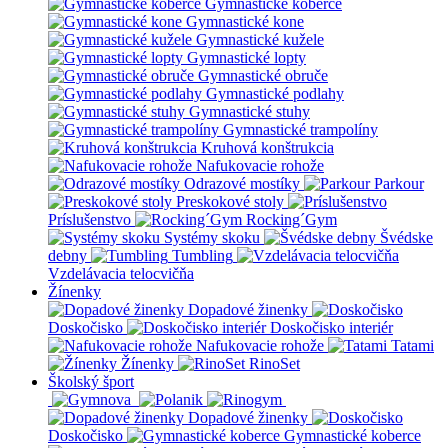
Gymnastické koberce
Gymnastické kone
Gymnastické kužele
Gymnastické lopty
Gymnastické obruče
Gymnastické podlahy
Gymnastické stuhy
Gymnastické trampolíny
Kruhová konštrukcia
Nafukovacie rohože
Odrazové mostíky
Parkour
Preskokové stoly
Príslušenstvo
Rocking´Gym
Systémy skoku
Švédske
debny
Tumbling
Vzdelávacia telocvičňa
Žínenky
Dopadové žinenky
Doskočisko
Doskočisko interiér
Nafukovacie rohože
Tatami
Žínenky
RinoSet
Školský šport
Dopadové žinenky
Doskočisko
Gymnastické koberce