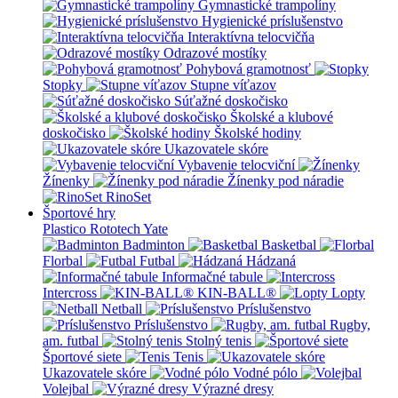
Gymnastické trampolíny
Hygienické príslušenstvo
Interaktívna telocvičňa
Odrazové mostíky
Pohybová gramotnosť
Stopky
Stupne víťazov
Súťažné doskočisko
Školské a klubové
doskočisko
Školské hodiny
Ukazovatele skóre
Vybavenie telocviční
Žínenky
Žínenky pod náradie
RinoSet
Športové hry
Plastico Rototech
Yate
Badminton
Basketbal
Florbal
Futbal
Hádzaná
Informačné tabule
Intercross
KIN-BALL®
Lopty
Netball
Príslušenstvo
Príslušenstvo
Rugby,
am. futbal
Stolný tenis
Športové siete
Tenis
Ukazovatele skóre
Vodné pólo
Volejbal
Výrazné dresy