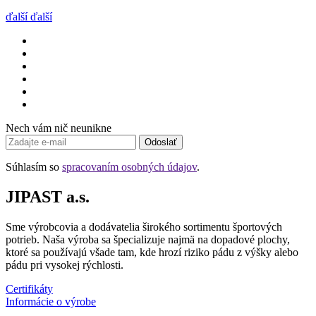
ďalší
ďalší
Nech vám nič neunikne
Odoslať
Súhlasím so
spracovaním osobných údajov
.
JIPAST a.s.
Sme výrobcovia a dodávatelia širokého sortimentu športových
potrieb. Naša výroba sa špecializuje najmä na dopadové plochy,
ktoré sa používajú všade tam, kde hrozí riziko pádu z výšky alebo
pádu pri vysokej rýchlosti.
Certifikáty
Informácie o výrobe