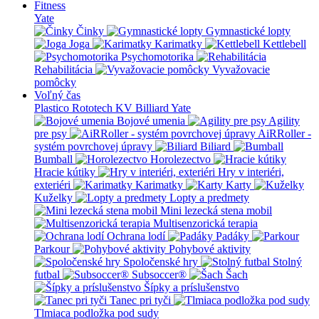
Fitness
Yate
Činky
Gymnastické lopty
Joga
Karimatky
Kettlebell
Psychomotorika
Rehabilitácia
Vyvažovacie
pomôcky
Voľný čas
Plastico Rototech
KV Billiard
Yate
Bojové umenia
Agility
pre psy
AiRRoller -
systém povrchovej úpravy
Biliard
Bumball
Horolezectvo
Hracie kútiky
Hry v interiéri,
exteriéri
Karimatky
Karty
Kuželky
Lopty a predmety
Mini lezecká stena mobil
Multisenzorická terapia
Ochrana lodí
Padáky
Parkour
Pohybové aktivity
Spoločenské hry
Stolný
futbal
Subsoccer®
Šach
Šípky a príslušenstvo
Tanec pri tyči
Tlmiaca podložka pod sudy