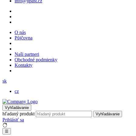
info@jipast.cz
O nás
Půjčovna
Naši partneri
Obchodné podmienky
Kontakty
sk
cz
Vyhľadávanie
hľadaný produkt
Vyhľadávanie
Prihlásiť sa
☰