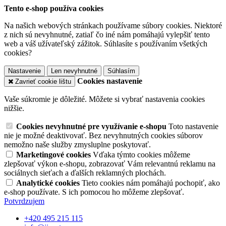
Tento e-shop používa cookies
Na našich webových stránkach používame súbory cookies. Niektoré
z nich sú nevyhnutné, zatiaľ čo iné nám pomáhajú vylepšiť tento
web a váš užívateľský zážitok. Súhlasíte s používaním všetkých
cookies?
Nastavenie
Len nevyhnutné
Súhlasím
Cookies nastavenie
Zavrieť cookie lištu
Vaše súkromie je dôležité. Môžete si vybrať nastavenia cookies
nižšie.
Cookies nevyhnutné pre využívanie e-shopu
Toto nastavenie
nie je možné deaktivovať. Bez nevyhnutných cookies súborov
nemožno naše služby zmysluplne poskytovať.
Marketingové cookies
Vďaka týmto cookies môžeme
zlepšovať výkon e-shopu, zobrazovať Vám relevantnú reklamu na
sociálnych sieťach a ďalších reklamných plochách.
Analytické cookies
Tieto cookies nám pomáhajú pochopiť, ako
e-shop používate. S ich pomocou ho môžeme zlepšovať.
Potvrdzujem
+420 495 215 115