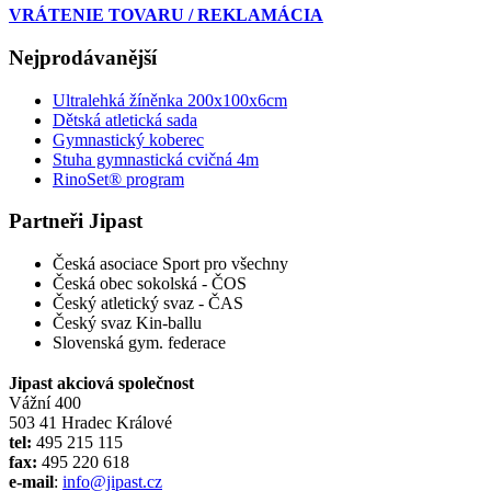
VRÁTENIE TOVARU / REKLAMÁCIA
Nejprodávanější
Ultralehká žíněnka 200x100x6cm
Dětská atletická sada
Gymnastický koberec
Stuha gymnastická cvičná 4m
RinoSet® program
Partneři Jipast
Česká asociace Sport pro všechny
Česká obec sokolská - ČOS
Český atletický svaz - ČAS
Český svaz Kin-ballu
Slovenská gym. federace
Jipast akciová společnost
Vážní 400
503 41 Hradec Králové
tel:
495 215 115
fax:
495 220 618
e-mail
:
info@jipast.cz