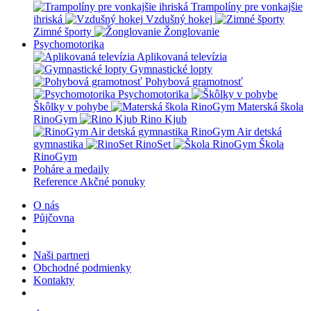
Trampolíny pre vonkajšie
ihriská
Vzdušný hokej
Zimné športy
Žonglovanie
Psychomotorika
Aplikovaná televízia
Gymnastické lopty
Pohybová gramotnosť
Psychomotorika
Škôlky v pohybe
Materská škola
RinoGym
Rino Kjub
RinoGym Air detská
gymnastika
RinoSet
Škola
RinoGym
Poháre a medaily
Reference
Akčné ponuky
O nás
Půjčovna
Naši partneri
Obchodné podmienky
Kontakty