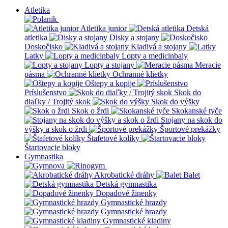
Atletika
Atletika junior
Detská
atletika
Disky a stojany
Doskočisko
Kladivá a stojany
Latky
Lopty a medicinbaly
Lopty a stojany
Meracie
pásma
Ochranné klietky
Oštepy a kopije
Príslušenstvo
Skok do
diaľky / Trojitý skok
Skok do výšky
Skok o žrdi
Skokanské tyče
Stojany na skok do
výšky a skok o žrdi
Športové prekážky
Štafetové kolíky
Štartovacie bloky
Gymnastika
Akrobatické dráhy
Balet
Detská gymnastika
Dopadové žinenky
Gymnastické hrazdy
Gymnastické hrazdy
Gymnastické kladiny