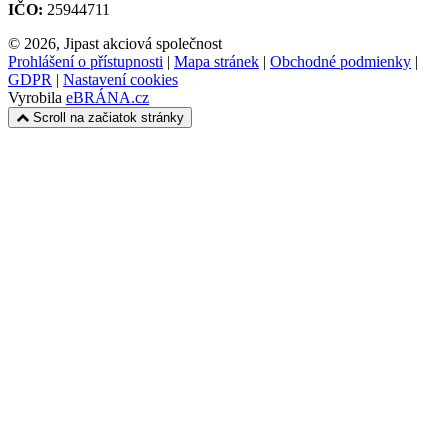
IČO:
25944711
© 2026, Jipast akciová společnost
Prohlášení o přístupnosti
|
Mapa stránek
|
Obchodné podmienky
|
GDPR
|
Nastavení cookies
Vyrobila
eBRÁNA.cz
Scroll na začiatok stránky