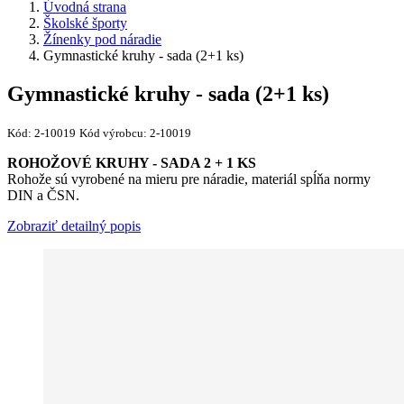
Úvodná strana
Školské športy
Žínenky pod náradie
Gymnastické kruhy - sada (2+1 ks)
Gymnastické kruhy - sada (2+1 ks)
Kód:
2-10019
Kód výrobcu:
2-10019
ROHOŽOVÉ KRUHY - SADA 2 + 1 KS
Rohože sú vyrobené na mieru pre náradie, materiál spĺňa normy
DIN a ČSN.
Zobraziť detailný popis