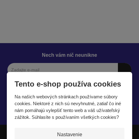
o
Nech vám nič neunikne
Tento e-shop používa cookies
Na našich webových stránkach používame súbory
cookies. Niektoré z nich sú nevyhnutné, zatiaľ čo iné
nám pomáhajú vylepšiť tento web a váš užívateľský
Súhlasím so
spracovaním osobných údajov
.
zážitok. Súhlasíte s používaním všetkých cookies?
Nastavenie