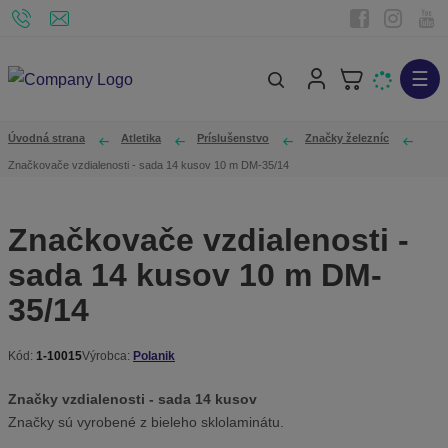
☰
V
y
h
Úvodná strana
Atletika
Príslušenstvo
Značky železníc
ľ
Značkovače vzdialenosti - sada 14 kusov 10 m DM-35/14
a
d
Značkovače vzdialenosti -
á
sada 14 kusov 10 m DM-
v
a
35/14
n
i
Kód:
1-10015
Výrobca:
Polanik
K
e
ó
Značky vzdialenosti - sada 14 kusov
d
Značky sú vyrobené z bieleho sklolaminátu.
v