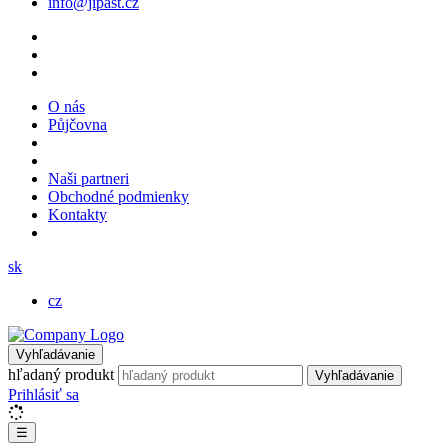
info@jipast.cz
O nás
Půjčovna
Naši partneri
Obchodné podmienky
Kontakty
sk
cz
Vyhľadávanie
hľadaný produkt
Vyhľadávanie
Prihlásiť sa
☰