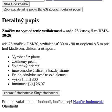
Vložiť do košíka
Zobraziť detailný popis
(lang3) Zobrazit detailní popis
Detailný popis
Značky na vymedzenie vzdialenosti – sada 26 kusov, 5 m DM2-
30/26
ada 26 značiek DM-30, vzdialenosť 30 m - 90 m zvýšená o 5 m pre
hod kladivom, diskom a oštepom.
Vyrobené z plastu
zosilnený profil
štvorcový prierez
tmavomodré číslice na každej strane
Pri objednávke uveďte vzdialenosť
výška [mm] 300
hmotnosť [kg] 26,97
zobraziť Hodnotenie
Skrýt Hodnocení
Produkt zatiaľ nikto nehodnotil, buďte prvý!
Napíšte hodnotenie
Ohodnotit