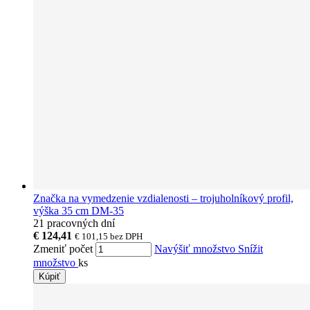
Značka na vymedzenie vzdialenosti – trojuholníkový profil,
výška 35 cm DM-35
21 pracovných dní
€ 124,41
€ 101,15
bez DPH
Zmeniť počet
Navýšiť množstvo
Snížit
množstvo
ks
Kúpiť