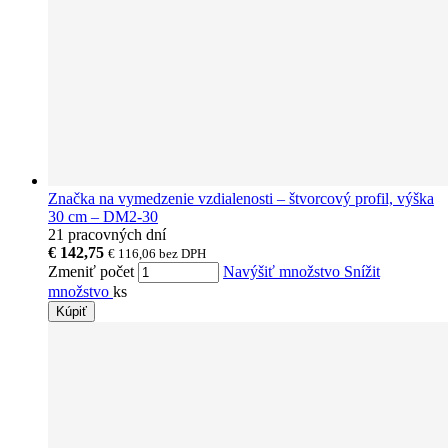
Značka na vymedzenie vzdialenosti – štvorcový profil, výška
30 cm – DM2-30
21 pracovných dní
€ 142,75
€ 116,06
bez DPH
Zmeniť počet
Navýšiť množstvo
Snížit
množstvo
ks
Kúpiť