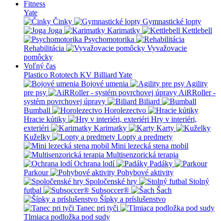
Fitness
Yate
Činky
Gymnastické lopty
Joga
Karimatky
Kettlebell
Psychomotorika
Rehabilitácia
Vyvažovacie
pomôcky
Voľný čas
Plastico Rototech
KV Billiard
Yate
Bojové umenia
Agility
pre psy
AiRRoller -
systém povrchovej úpravy
Biliard
Bumball
Horolezectvo
Hracie kútiky
Hry v interiéri,
exteriéri
Karimatky
Karty
Kuželky
Lopty a predmety
Mini lezecká stena mobil
Multisenzorická terapia
Ochrana lodí
Padáky
Parkour
Pohybové aktivity
Spoločenské hry
Stolný
futbal
Subsoccer®
Šach
Šípky a príslušenstvo
Tanec pri tyči
Tlmiaca podložka pod sudy