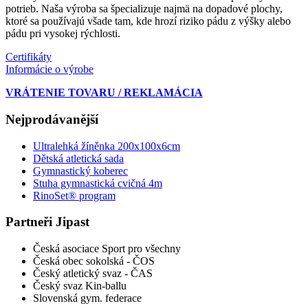
potrieb. Naša výroba sa špecializuje najmä na dopadové plochy,
ktoré sa používajú všade tam, kde hrozí riziko pádu z výšky alebo
pádu pri vysokej rýchlosti.
Certifikáty
Informácie o výrobe
VRÁTENIE TOVARU / REKLAMÁCIA
Nejprodávanější
Ultralehká žíněnka 200x100x6cm
Dětská atletická sada
Gymnastický koberec
Stuha gymnastická cvičná 4m
RinoSet® program
Partneři Jipast
Česká asociace Sport pro všechny
Česká obec sokolská - ČOS
Český atletický svaz - ČAS
Český svaz Kin-ballu
Slovenská gym. federace