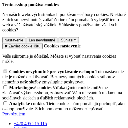
Tento e-shop používa cookies
Na našich webových stránkach používame súbory cookies. Niektoré
z nich sú nevyhnutné, zatiaľ čo iné nám pomáhajú vylepšiť tento
web a váš užívateľský zážitok. Súhlasíte s používaním všetkých
cookies?
Nastavenie
Len nevyhnutné
Súhlasím
Cookies nastavenie
Zavrieť cookie lištu
Vaše súkromie je dôležité. Môžete si vybrať nastavenia cookies
nižšie.
Cookies nevyhnutné pre využívanie e-shopu
Toto nastavenie
nie je možné deaktivovať. Bez nevyhnutných cookies súborov
nemožno naše služby zmysluplne poskytovať.
Marketingové cookies
Vďaka týmto cookies môžeme
zlepšovať výkon e-shopu, zobrazovať Vám relevantnú reklamu na
sociálnych sieťach a ďalších reklamných plochách.
Analytické cookies
Tieto cookies nám pomáhajú pochopiť, ako
e-shop používate. S ich pomocou ho môžeme zlepšovať.
Potvrdzujem
+420 495 215 115