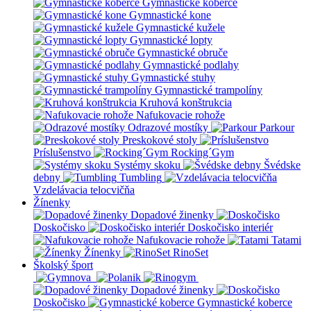
Gymnastické koberce
Gymnastické kone
Gymnastické kužele
Gymnastické lopty
Gymnastické obruče
Gymnastické podlahy
Gymnastické stuhy
Gymnastické trampolíny
Kruhová konštrukcia
Nafukovacie rohože
Odrazové mostíky
Parkour
Preskokové stoly
Príslušenstvo
Rocking´Gym
Systémy skoku
Švédske
debny
Tumbling
Vzdelávacia telocvičňa
Žínenky
Dopadové žinenky
Doskočisko
Doskočisko interiér
Nafukovacie rohože
Tatami
Žínenky
RinoSet
Školský šport
Dopadové žinenky
Doskočisko
Gymnastické koberce