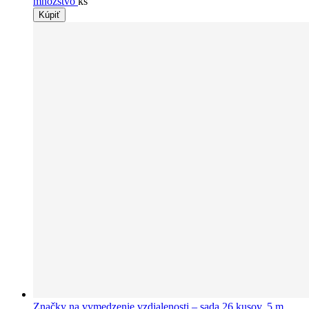
množstvo
ks
Kúpiť
Značky na vymedzenie vzdialenosti – sada 26 kusov, 5 m