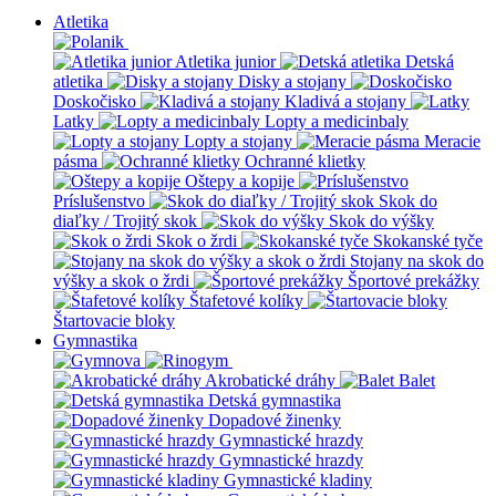
Atletika
Atletika junior
Detská
atletika
Disky a stojany
Doskočisko
Kladivá a stojany
Latky
Lopty a medicinbaly
Lopty a stojany
Meracie
pásma
Ochranné klietky
Oštepy a kopije
Príslušenstvo
Skok do
diaľky / Trojitý skok
Skok do výšky
Skok o žrdi
Skokanské tyče
Stojany na skok do
výšky a skok o žrdi
Športové prekážky
Štafetové kolíky
Štartovacie bloky
Gymnastika
Akrobatické dráhy
Balet
Detská gymnastika
Dopadové žinenky
Gymnastické hrazdy
Gymnastické hrazdy
Gymnastické kladiny