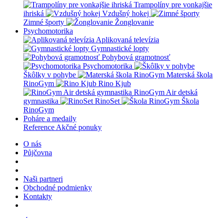
Trampolíny pre vonkajšie
ihriská
Vzdušný hokej
Zimné športy
Žonglovanie
Psychomotorika
Aplikovaná televízia
Gymnastické lopty
Pohybová gramotnosť
Psychomotorika
Škôlky v pohybe
Materská škola
RinoGym
Rino Kjub
RinoGym Air detská
gymnastika
RinoSet
Škola
RinoGym
Poháre a medaily
Reference
Akčné ponuky
O nás
Půjčovna
Naši partneri
Obchodné podmienky
Kontakty