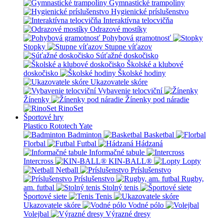
Gymnastické trampolíny
Hygienické príslušenstvo
Interaktívna telocvičňa
Odrazové mostíky
Pohybová gramotnosť
Stopky
Stupne víťazov
Súťažné doskočisko
Školské a klubové
doskočisko
Školské hodiny
Ukazovatele skóre
Vybavenie telocviční
Žínenky
Žínenky pod náradie
RinoSet
Športové hry
Plastico Rototech
Yate
Badminton
Basketbal
Florbal
Futbal
Hádzaná
Informačné tabule
Intercross
KIN-BALL®
Lopty
Netball
Príslušenstvo
Príslušenstvo
Rugby,
am. futbal
Stolný tenis
Športové siete
Tenis
Ukazovatele skóre
Vodné pólo
Volejbal
Výrazné dresy