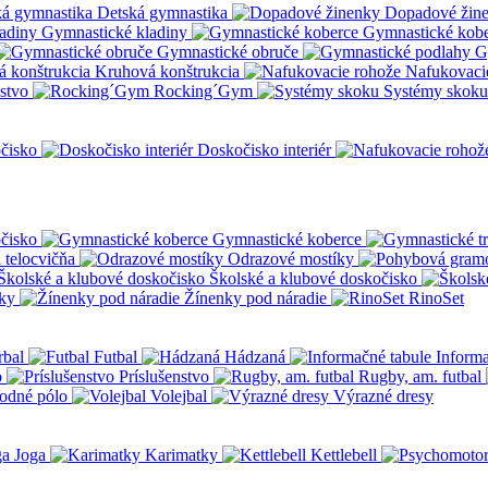
Detská gymnastika
Dopadové žin
Gymnastické kladiny
Gymnastické kob
Gymnastické obruče
G
Kruhová konštrukcia
Nafukovaci
nstvo
Rocking´Gym
Systémy skoku
čisko
Doskočisko interiér
čisko
Gymnastické koberce
a telocvičňa
Odrazové mostíky
Školské a klubové doskočisko
ky
Žínenky pod náradie
RinoSet
rbal
Futbal
Hádzaná
Informa
o
Príslušenstvo
Rugby, am. futbal
odné pólo
Volejbal
Výrazné dresy
Joga
Karimatky
Kettlebell