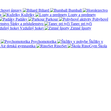
chovej úpravy
Biliard
Bumball
y
Kuželky
Lopty a predmety
Padáky
Parkour
Pohybové
Šípky a príslušenstvo
Tanec pri tyči
Vzdušný hokej
Zimné športy
Psychomotorika
Škôlky v
Air detská gymnastika
RinoSet
Škola