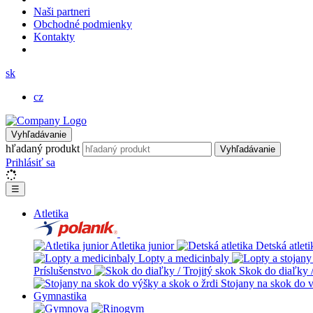
Naši partneri
Obchodné podmienky
Kontakty
sk
cz
Vyhľadávanie
hľadaný produkt
Vyhľadávanie
Prihlásiť sa
☰
Atletika
Atletika junior
Detská atleti
Lopty a medicinbaly
Príslušenstvo
Skok do diaľky /
Stojany na skok do v
Gymnastika