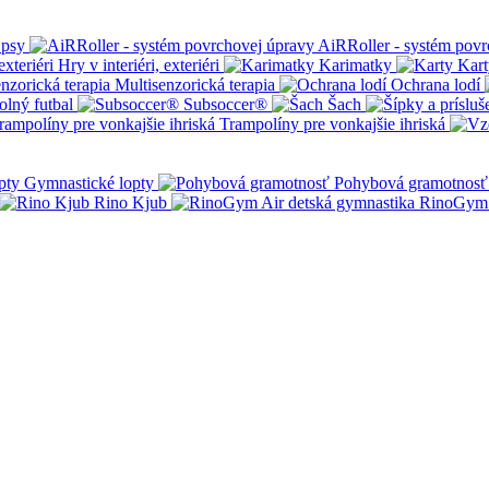
 psy
AiRRoller - systém povr
Hry v interiéri, exteriéri
Karimatky
Kart
Multisenzorická terapia
Ochrana lodí
olný futbal
Subsoccer®
Šach
Trampolíny pre vonkajšie ihriská
Gymnastické lopty
Pohybová gramotnosť
Rino Kjub
RinoGym 