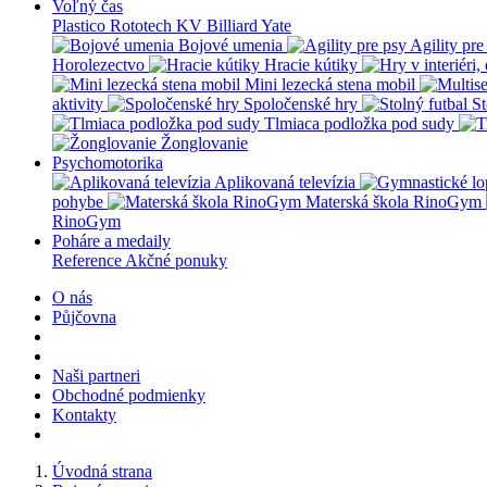
Voľný čas
Plastico Rototech
KV Billiard
Yate
Bojové umenia
Agility pre
Horolezectvo
Hracie kútiky
Mini lezecká stena mobil
aktivity
Spoločenské hry
St
Tlmiaca podložka pod sudy
Žonglovanie
Psychomotorika
Aplikovaná televízia
pohybe
Materská škola RinoGym
RinoGym
Poháre a medaily
Reference
Akčné ponuky
O nás
Půjčovna
Naši partneri
Obchodné podmienky
Kontakty
Úvodná strana