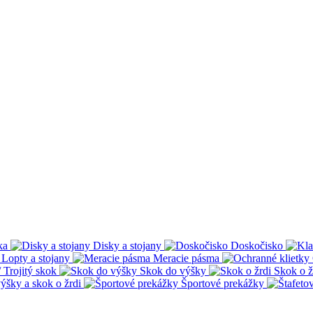
ka
Disky a stojany
Doskočisko
Lopty a stojany
Meracie pásma
 Trojitý skok
Skok do výšky
Skok o ž
ýšky a skok o žrdi
Športové prekážky