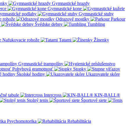
enky
Gymnastické hrazdy
erce
Gymnastické kone
ymnastické podlahy
Gymnastické stuhy
e rohože
Odrazové mostíky
Parkour
Švédske debny
Tumbling
Nafukovacie rohože
Tatami
Žínenky
Gymnastické trampolíny
Pohybová gramotnosť
Stopky
Školské hodiny
Ukazovatele skóre
čné tabule
Intercross
KIN-BALL®
Stolný tenis
Športové siete
Psychomotorika
Rehabilitácia