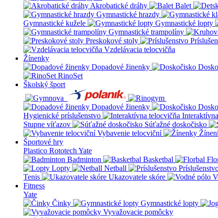
Akrobatické dráhy
Balet
Gymnastické hrazdy
Gymnastické kužele
Gymnastické lopty
Gymnastické trampolíny
Preskokové stoly
Prísluše
Vzdelávacia telocvičňa
Žínenky
Dopadové žinenky
Dosko
RinoSet
Školský šport
Dopadové žinenky
Dosko
Hygienické príslušenstvo
Interaktívn
Stupne víťazov
Súťažné doskočisko
Vybavenie telocviční
Žínen
Športové hry
Plastico Rototech
Yate
Badminton
Basketbal
Flo
Lopty
Netball
Príslušenstv
Tenis
Ukazovatele skóre
V
Fitness
Yate
Činky
Gymnastické lopty
Vyvažovacie pomôcky