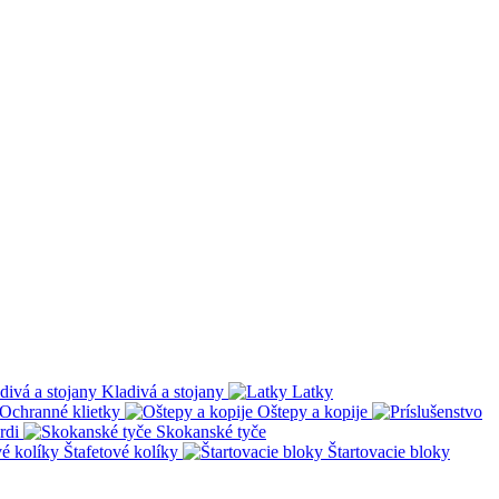
Kladivá a stojany
Latky
Ochranné klietky
Oštepy a kopije
rdi
Skokanské tyče
Štafetové kolíky
Štartovacie bloky