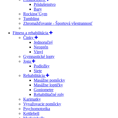
Príslušenstvo
Bary
Rocking´Gym
Tumbling
Zhromažďovanie - Športová všestrannosť
Fitness a rehabilitácia
Činky
Jednoručný
Neoprén
Vinyl
Gymnastické lopty
Joga
Podložky
Siete
Rehabilitácia
Masážne pomôcky
Masážne loptičky
Goniometre
Rehabilitačné roly
Karimatky
Vyvažovacie pomôcky
Psychomotorika
Kettlebell