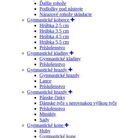
Ďalšie rohože
Podložky pod nástroje
Nárazové rohože skladacie
Gymnastické koberce
Hrúbka 2,5 cm
Hrúbka 3,5 cm
Hrúbka 4,5 cm
Hrúbka 5,5 cm
Príslušenstvo
Gymnastické kladiny
Gymnastické kladiny
Príslušenstvo
Gymnastické hrazdy
Gymnastické hrazdy
Lance
Príslušenstvo
Gymnastické hrazdy
Pánske činky
Dámske tyče s nerovnakou výškou tyče
Príslušenstvo
Miniihly
Sady
Gymnastické kone
Huby
Gymnastické kone