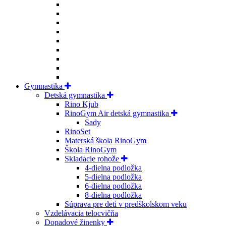
Gymnastika
Detská gymnastika
Rino Kjub
RinoGym Air detská gymnastika
Sady
RinoSet
Materská škola RinoGym
Škola RinoGym
Skladacie rohože
4-dielna podložka
5-dielna podložka
6-dielna podložka
8-dielna podložka
Súprava pre deti v predškolskom veku
Vzdelávacia telocvičňa
Dopadové žinenky