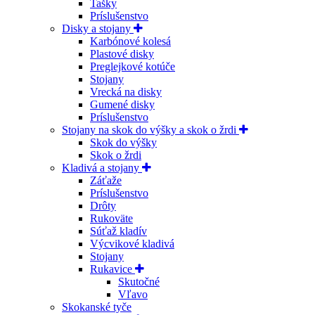
Tašky
Príslušenstvo
Disky a stojany
Karbónové kolesá
Plastové disky
Preglejkové kotúče
Stojany
Vrecká na disky
Gumené disky
Príslušenstvo
Stojany na skok do výšky a skok o žrdi
Skok do výšky
Skok o žrdi
Kladivá a stojany
Záťaže
Príslušenstvo
Drôty
Rukoväte
Súťaž kladív
Výcvikové kladivá
Stojany
Rukavice
Skutočné
Vľavo
Skokanské tyče