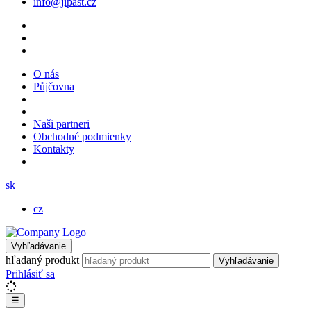
info@jipast.cz
O nás
Půjčovna
Naši partneri
Obchodné podmienky
Kontakty
sk
cz
Vyhľadávanie
hľadaný produkt
Vyhľadávanie
Prihlásiť sa
☰