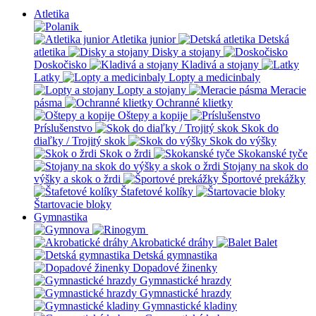
Atletika
Atletika junior
Detská
atletika
Disky a stojany
Doskočisko
Kladivá a stojany
Latky
Lopty a medicinbaly
Lopty a stojany
Meracie
pásma
Ochranné klietky
Oštepy a kopije
Príslušenstvo
Skok do
diaľky / Trojitý skok
Skok do výšky
Skok o žrdi
Skokanské tyče
Stojany na skok do
výšky a skok o žrdi
Športové prekážky
Štafetové kolíky
Štartovacie bloky
Gymnastika
Akrobatické dráhy
Balet
Detská gymnastika
Dopadové žinenky
Gymnastické hrazdy
Gymnastické hrazdy
Gymnastické kladiny