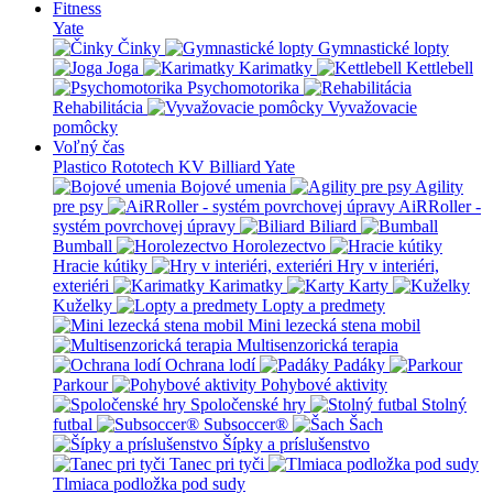
Fitness
Yate
Činky
Gymnastické lopty
Joga
Karimatky
Kettlebell
Psychomotorika
Rehabilitácia
Vyvažovacie
pomôcky
Voľný čas
Plastico Rototech
KV Billiard
Yate
Bojové umenia
Agility
pre psy
AiRRoller -
systém povrchovej úpravy
Biliard
Bumball
Horolezectvo
Hracie kútiky
Hry v interiéri,
exteriéri
Karimatky
Karty
Kuželky
Lopty a predmety
Mini lezecká stena mobil
Multisenzorická terapia
Ochrana lodí
Padáky
Parkour
Pohybové aktivity
Spoločenské hry
Stolný
futbal
Subsoccer®
Šach
Šípky a príslušenstvo
Tanec pri tyči
Tlmiaca podložka pod sudy