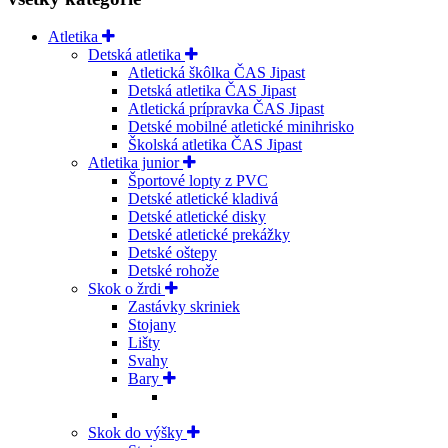
Atletika
Detská atletika
Atletická škôlka ČAS Jipast
Detská atletika ČAS Jipast
Atletická prípravka ČAS Jipast
Detské mobilné atletické minihrisko
Školská atletika ČAS Jipast
Atletika junior
Športové lopty z PVC
Detské atletické kladivá
Detské atletické disky
Detské atletické prekážky
Detské oštepy
Detské rohože
Skok o žrdi
Zastávky skriniek
Stojany
Lišty
Svahy
Bary
Skok do výšky