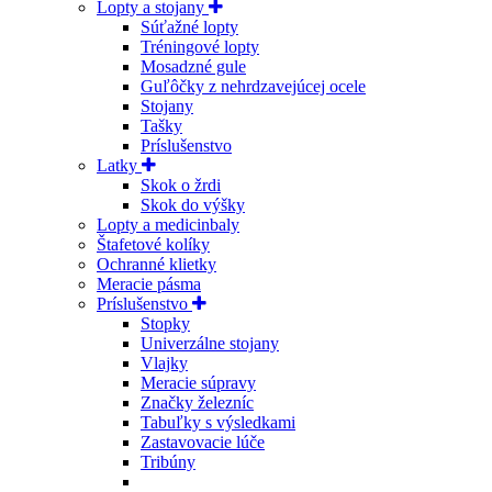
Lopty a stojany
Súťažné lopty
Tréningové lopty
Mosadzné gule
Guľôčky z nehrdzavejúcej ocele
Stojany
Tašky
Príslušenstvo
Latky
Skok o žrdi
Skok do výšky
Lopty a medicinbaly
Štafetové kolíky
Ochranné klietky
Meracie pásma
Príslušenstvo
Stopky
Univerzálne stojany
Vlajky
Meracie súpravy
Značky železníc
Tabuľky s výsledkami
Zastavovacie lúče
Tribúny