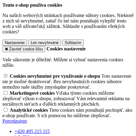
Tento e-shop používa cookies
Na našich webových stránkach používame súbory cookies. Niektoré
z nich sú nevyhnutné, zatiaľ čo iné nám pomáhajú vylepšiť tento
web a váš užívateľský zážitok. Súhlasíte s používaním všetkých
cookies?
Nastavenie
Len nevyhnutné
Súhlasím
Cookies nastavenie
Zavrieť cookie lištu
Vaše súkromie je dôležité. Môžete si vybrať nastavenia cookies
nižšie.
Cookies nevyhnutné pre využívanie e-shopu
Toto nastavenie
nie je možné deaktivovať. Bez nevyhnutných cookies súborov
nemožno naše služby zmysluplne poskytovať.
Marketingové cookies
Vďaka týmto cookies môžeme
zlepšovať výkon e-shopu, zobrazovať Vám relevantnú reklamu na
sociálnych sieťach a ďalších reklamných plochách.
Analytické cookies
Tieto cookies nám pomáhajú pochopiť, ako
e-shop používate. S ich pomocou ho môžeme zlepšovať.
Potvrdzujem
+420 495 215 115