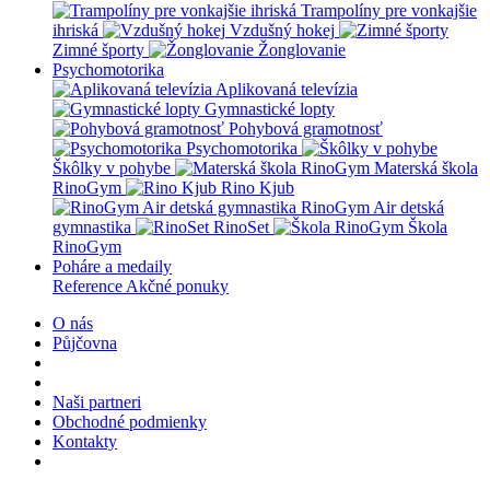
Trampolíny pre vonkajšie
ihriská
Vzdušný hokej
Zimné športy
Žonglovanie
Psychomotorika
Aplikovaná televízia
Gymnastické lopty
Pohybová gramotnosť
Psychomotorika
Škôlky v pohybe
Materská škola
RinoGym
Rino Kjub
RinoGym Air detská
gymnastika
RinoSet
Škola
RinoGym
Poháre a medaily
Reference
Akčné ponuky
O nás
Půjčovna
Naši partneri
Obchodné podmienky
Kontakty