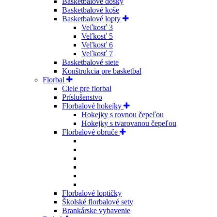
Basketbalové dosky
Basketbalové koše
Basketbalové lopty
Veľkosť 3
Veľkosť 5
Veľkosť 6
Veľkosť 7
Basketbalové siete
Konštrukcia pre basketbal
Florbal
Ciele pre florbal
Príslušenstvo
Florbalové hokejky
Hokejky s rovnou čepeľou
Hokejky s tvarovanou čepeľou
Florbalové obruče
Florbalové loptičky
Školské florbalové sety
Brankárske vybavenie