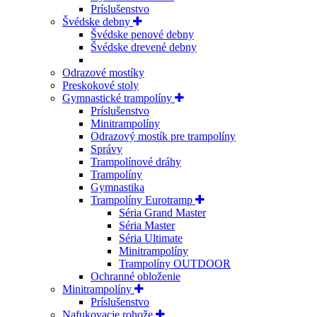
Príslušenstvo
Švédske debny
Švédske penové debny
Švédske drevené debny
Odrazové mostíky
Preskokové stoly
Gymnastické trampolíny
Príslušenstvo
Minitrampolíny
Odrazový mostík pre trampolíny
Správy
Trampolínové dráhy
Trampolíny
Gymnastika
Trampolíny Eurotramp
Séria Grand Master
Séria Master
Séria Ultimate
Minitrampolíny
Trampolíny OUTDOOR
Ochranné obloženie
Minitrampolíny
Príslušenstvo
Nafukovacie rohože