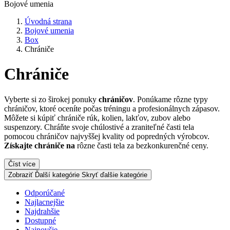
Bojové umenia
Úvodná strana
Bojové umenia
Box
Chrániče
Chrániče
Vyberte si zo širokej ponuky
chráničov
. Ponúkame rôzne typy
chráničov, ktoré oceníte počas tréningu a profesionálnych zápasov.
Môžete si kúpiť chrániče rúk, kolien, lakťov, zubov alebo
suspenzory. Chráňte svoje chúlostivé a zraniteľné časti tela
pomocou chráničov najvyššej kvality od popredných výrobcov.
Získajte chrániče na
rôzne časti tela za bezkonkurenčné ceny.
Číst více
Zobraziť Ďalší kategórie
Skryť ďalšie kategórie
Odporúčané
Najlacnejšie
Najdrahšie
Dostupné
Najnovšie