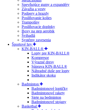
Medicinballs
Spevňujúce gumy a expandéry
Závažia a vesty
Podpery a hrazdy
Posilňovanie kolies
Trampolíny
Posilňovacie doplnky
Boxy na step aerobik
Švihadlá
Systémy zavesenia
Športové hry
KIN-BALL®
Lopty pre KIN-BALL®
Kompresor
Výrazné dresy
Súprava KIN-BALL®
Náhradné duše pre lopty
Indikátor skoku
Badminton
Badmintonové loptičky
Badmintonové rakety
Siete na bedminton
Badmintonové stojany
Basketbal