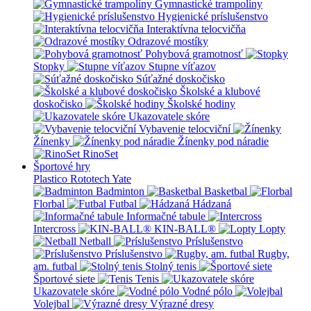
Gymnastické trampolíny
Hygienické príslušenstvo
Interaktívna telocvičňa
Odrazové mostíky
Pohybová gramotnosť
Stopky
Stupne víťazov
Súťažné doskočisko
Školské a klubové
doskočisko
Školské hodiny
Ukazovatele skóre
Vybavenie telocviční
Žínenky
Žínenky pod náradie
RinoSet
Športové hry
Plastico Rototech
Yate
Badminton
Basketbal
Florbal
Futbal
Hádzaná
Informačné tabule
Intercross
KIN-BALL®
Lopty
Netball
Príslušenstvo
Príslušenstvo
Rugby,
am. futbal
Stolný tenis
Športové siete
Tenis
Ukazovatele skóre
Vodné pólo
Volejbal
Výrazné dresy