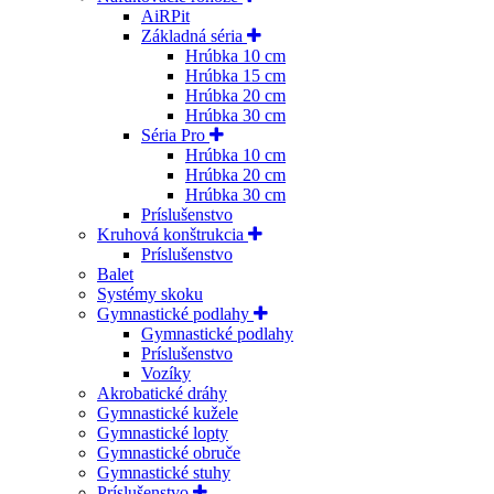
AiRPit
Základná séria
Hrúbka 10 cm
Hrúbka 15 cm
Hrúbka 20 cm
Hrúbka 30 cm
Séria Pro
Hrúbka 10 cm
Hrúbka 20 cm
Hrúbka 30 cm
Príslušenstvo
Kruhová konštrukcia
Príslušenstvo
Balet
Systémy skoku
Gymnastické podlahy
Gymnastické podlahy
Príslušenstvo
Vozíky
Akrobatické dráhy
Gymnastické kužele
Gymnastické lopty
Gymnastické obruče
Gymnastické stuhy
Príslušenstvo