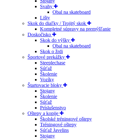
Stojany
Svahy
Obal na skateboard
Lišty
Skok do diaľky / Trojitý skok
Kompletné súpravy na premýšľanie
Doskočisko
Skok do výšky
Obal na skateboard
Skok o žrdi
Športové prekážky
Steeplechase
Súťaž
Školenie
Vozíky
Štartovacie bloky
Stojany
Školenie
Súťaž
Príslušenstvo
Oštepy a kopije
Školské tréningové oštepy
Tréningové oštepy
Súťaž Javelins
Stojany