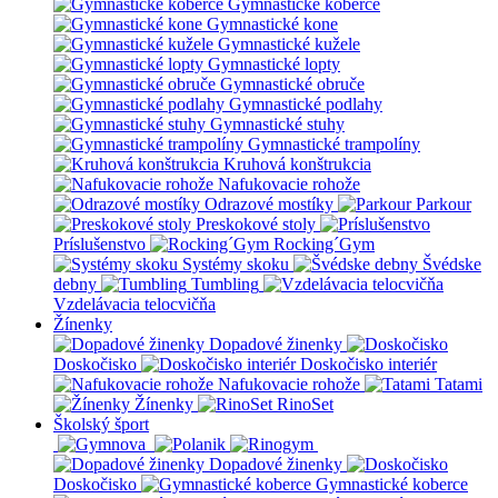
Gymnastické koberce
Gymnastické kone
Gymnastické kužele
Gymnastické lopty
Gymnastické obruče
Gymnastické podlahy
Gymnastické stuhy
Gymnastické trampolíny
Kruhová konštrukcia
Nafukovacie rohože
Odrazové mostíky
Parkour
Preskokové stoly
Príslušenstvo
Rocking´Gym
Systémy skoku
Švédske
debny
Tumbling
Vzdelávacia telocvičňa
Žínenky
Dopadové žinenky
Doskočisko
Doskočisko interiér
Nafukovacie rohože
Tatami
Žínenky
RinoSet
Školský šport
Dopadové žinenky
Doskočisko
Gymnastické koberce