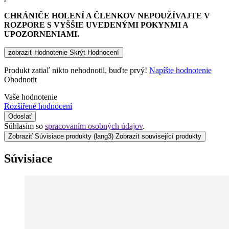
CHRÁNIČE HOLENÍ A ČLENKOV NEPOUŽÍVAJTE V
ROZPORE S VYŠŠIE UVEDENÝMI POKYNMI A
UPOZORNENIAMI.
zobraziť Hodnotenie
Skrýt Hodnocení
Produkt zatiaľ nikto nehodnotil, buďte prvý!
Napíšte hodnotenie
Ohodnotit
Vaše hodnotenie
Rozšířené hodnocení
Odoslať
Súhlasím so
spracovaním osobných údajov
.
Zobraziť Súvisiace produkty
(lang3) Zobrazit související produkty
Súvisiace