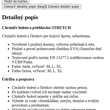
Vložiť do košíka
Zobraziť detailný popis
(lang3) Zobrazit detailní popis
Detailný popis
Chrániče holení a priehlavku STRETCH
Chrániče holení a členkov pre bojové športy, sebaobranu.
Vyrobené z pružnej tkaniny, výborne priliehajú k telu.
Pružné a pevné polstrovanie (bublina EVA) čiastočne tlmí
nárazy.
Testované podľa normy EN 13277:2 notifikovanou osobou
VÚBP Praha.
Farba: biela, veľkosť: M, L, XL
Farba čierna, veľkosť: M, L, XL
Údržba a preprava
Chrániče holení a členkov ošetrite suchou penou.
Po každom cvičení ich nechajte riadne vyschnúť.
Chrániče holení neperte v práčke ani ručne.
Vyhnite sa vode, chemikáliám, ostrým, drsným a tvrdým
povrchom a predmetom.
Skladujte pri izbovej teplote na dobre vetranom mieste.