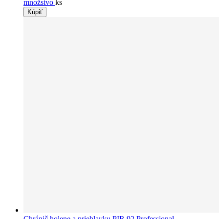
množstvo
ks
Kúpiť
Chránič holene a priehlavku PIR 92 Professional