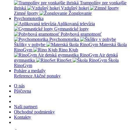
Trampolíny pre vonkajšie
ihriská
Vzdušný hokej
Zimné športy
Žonglovanie
Psychomotorika
Aplikovaná televízia
Gymnastické lopty
Pohybová gramotnosť
Psychomotorika
Škôlky v pohybe
Materská škola
RinoGym
Rino Kjub
RinoGym Air detská
gymnastika
RinoSet
Škola
RinoGym
Poháre a medaily
Reference
Akčné ponuky
O nás
Půjčovna
Naši partneri
Obchodné podmienky
Kontakty