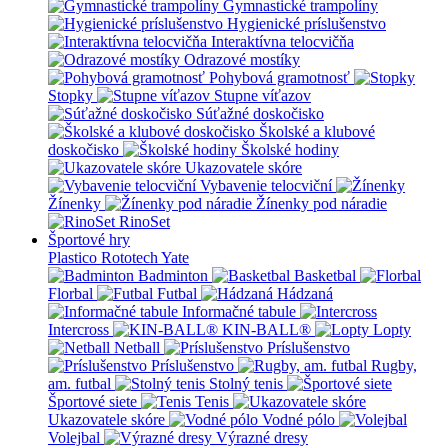
Gymnastické trampolíny
Hygienické príslušenstvo
Interaktívna telocvičňa
Odrazové mostíky
Pohybová gramotnosť
Stopky
Stupne víťazov
Súťažné doskočisko
Školské a klubové
doskočisko
Školské hodiny
Ukazovatele skóre
Vybavenie telocviční
Žínenky
Žínenky pod náradie
RinoSet
Športové hry
Plastico Rototech
Yate
Badminton
Basketbal
Florbal
Futbal
Hádzaná
Informačné tabule
Intercross
KIN-BALL®
Lopty
Netball
Príslušenstvo
Príslušenstvo
Rugby,
am. futbal
Stolný tenis
Športové siete
Tenis
Ukazovatele skóre
Vodné pólo
Volejbal
Výrazné dresy