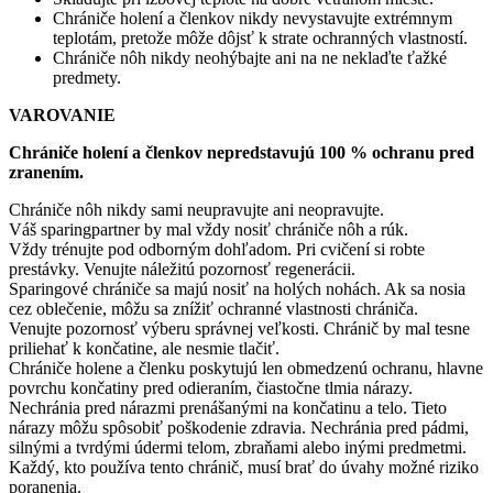
Chrániče holení a členkov nikdy nevystavujte extrémnym
teplotám, pretože môže dôjsť k strate ochranných vlastností.
Chrániče nôh nikdy neohýbajte ani na ne neklaďte ťažké
predmety.
VAROVANIE
Chrániče holení a členkov nepredstavujú 100 % ochranu pred
zranením.
Chrániče nôh nikdy sami neupravujte ani neopravujte.
Váš sparingpartner by mal vždy nosiť chrániče nôh a rúk.
Vždy trénujte pod odborným dohľadom. Pri cvičení si robte
prestávky. Venujte náležitú pozornosť regenerácii.
Sparingové chrániče sa majú nosiť na holých nohách. Ak sa nosia
cez oblečenie, môžu sa znížiť ochranné vlastnosti chrániča.
Venujte pozornosť výberu správnej veľkosti. Chránič by mal tesne
priliehať k končatine, ale nesmie tlačiť.
Chrániče holene a členku poskytujú len obmedzenú ochranu, hlavne
povrchu končatiny pred odieraním, čiastočne tlmia nárazy.
Nechránia pred nárazmi prenášanými na končatinu a telo. Tieto
nárazy môžu spôsobiť poškodenie zdravia. Nechránia pred pádmi,
silnými a tvrdými údermi telom, zbraňami alebo inými predmetmi.
Každý, kto používa tento chránič, musí brať do úvahy možné riziko
poranenia.