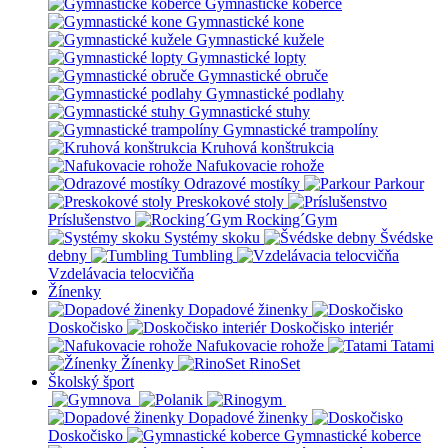
Gymnastické koberce
Gymnastické kone
Gymnastické kužele
Gymnastické lopty
Gymnastické obruče
Gymnastické podlahy
Gymnastické stuhy
Gymnastické trampolíny
Kruhová konštrukcia
Nafukovacie rohože
Odrazové mostíky
Parkour
Preskokové stoly
Príslušenstvo
Rocking´Gym
Systémy skoku
Švédske
debny
Tumbling
Vzdelávacia telocvičňa
Žínenky
Dopadové žinenky
Doskočisko
Doskočisko interiér
Nafukovacie rohože
Tatami
Žínenky
RinoSet
Školský šport
Dopadové žinenky
Doskočisko
Gymnastické koberce