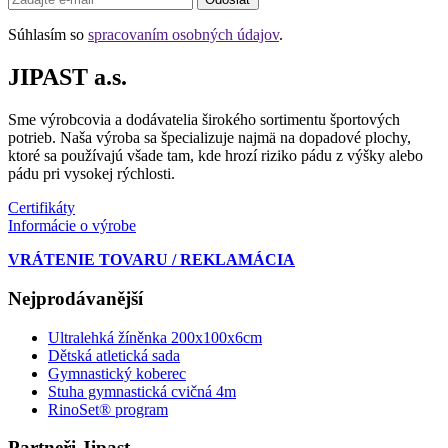
Súhlasím so
spracovaním osobných údajov
.
JIPAST a.s.
Sme výrobcovia a dodávatelia širokého sortimentu športových
potrieb. Naša výroba sa špecializuje najmä na dopadové plochy,
ktoré sa používajú všade tam, kde hrozí riziko pádu z výšky alebo
pádu pri vysokej rýchlosti.
Certifikáty
Informácie o výrobe
VRÁTENIE TOVARU / REKLAMÁCIA
Nejprodávanější
Ultralehká žíněnka 200x100x6cm
Dětská atletická sada
Gymnastický koberec
Stuha gymnastická cvičná 4m
RinoSet® program
Partneři Jipast