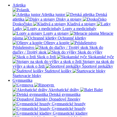
Atletika
Atletika junior
Detská
atletika
Disky a stojany
Doskočisko
Kladivá a stojany
Latky
Lopty a medicinbaly
Lopty a stojany
Meracie
pásma
Ochranné klietky
Oštepy a kopije
Príslušenstvo
Skok do
diaľky / Trojitý skok
Skok do výšky
Skok o žrdi
Skokanské tyče
Stojany na skok do
výšky a skok o žrdi
Športové prekážky
Štafetové kolíky
Štartovacie bloky
Gymnastika
Akrobatické dráhy
Balet
Detská gymnastika
Dopadové žinenky
Gymnastické hrazdy
Gymnastické hrazdy
Gymnastické kladiny