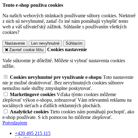
Tento e-shop používa cookies
Na našich webových stránkach používame súbory cookies. Niektoré
z nich sú nevyhnutné, zatiaľ čo iné nám pomáhajú vylepšiť tento
web a váš užívateľský zážitok. Súhlasíte s používaním všetkých
cookies?
Nastavenie
Len nevyhnutné
Súhlasím
Cookies nastavenie
Zavrieť cookie lištu
Vaše súkromie je dôležité. Môžete si vybrať nastavenia cookies
nižšie.
Cookies nevyhnutné pre využívanie e-shopu
Toto nastavenie
nie je možné deaktivovať. Bez nevyhnutných cookies súborov
nemožno naše služby zmysluplne poskytovať.
Marketingové cookies
Vďaka týmto cookies môžeme
zlepšovať výkon e-shopu, zobrazovať Vám relevantnú reklamu na
sociálnych sieťach a ďalších reklamných plochách.
Analytické cookies
Tieto cookies nám pomáhajú pochopiť, ako
e-shop používate. S ich pomocou ho môžeme zlepšovať.
Potvrdzujem
+420 495 215 115