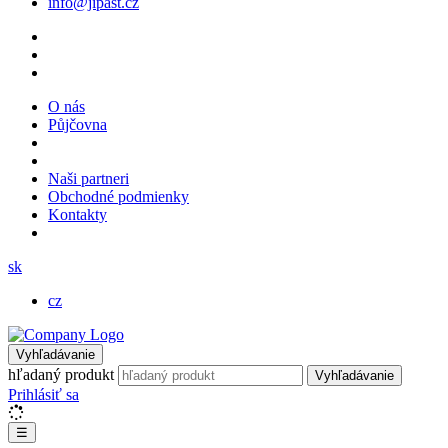
info@jipast.cz
O nás
Půjčovna
Naši partneri
Obchodné podmienky
Kontakty
sk
cz
Vyhľadávanie
hľadaný produkt
Vyhľadávanie
Prihlásiť sa
☰