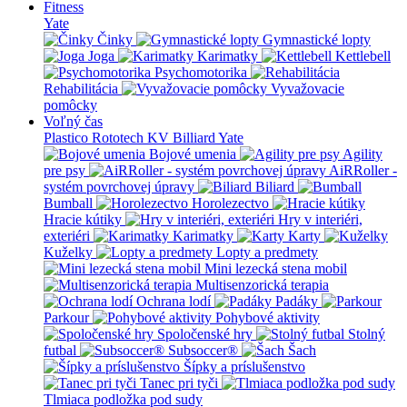
Fitness
Yate
Činky
Gymnastické lopty
Joga
Karimatky
Kettlebell
Psychomotorika
Rehabilitácia
Vyvažovacie
pomôcky
Voľný čas
Plastico Rototech
KV Billiard
Yate
Bojové umenia
Agility
pre psy
AiRRoller -
systém povrchovej úpravy
Biliard
Bumball
Horolezectvo
Hracie kútiky
Hry v interiéri,
exteriéri
Karimatky
Karty
Kuželky
Lopty a predmety
Mini lezecká stena mobil
Multisenzorická terapia
Ochrana lodí
Padáky
Parkour
Pohybové aktivity
Spoločenské hry
Stolný
futbal
Subsoccer®
Šach
Šípky a príslušenstvo
Tanec pri tyči
Tlmiaca podložka pod sudy