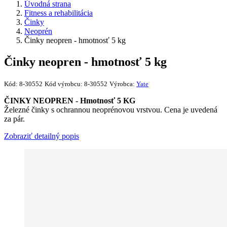
Úvodná strana
Fitness a rehabilitácia
Činky
Neoprén
Činky neopren - hmotnosť 5 kg
Činky neopren - hmotnosť 5 kg
Kód:
8-30552
Kód výrobcu:
8-30552
Výrobca:
Yate
ČINKY NEOPREN - Hmotnosť 5 KG
Železné činky s ochrannou neoprénovou vrstvou. Cena je uvedená
za pár.
Zobraziť detailný popis