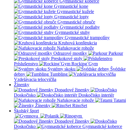
Gymnastické koberce
Gymnastické kone
Gymnastické kužele
Gymnastické lopty
Gymnastické obruče
Gymnastické podlahy
Gymnastické stuhy
Gymnastické trampolíny
Kruhová konštrukcia
Nafukovacie rohože
Odrazové mostíky
Parkour
Preskokové stoly
Príslušenstvo
Rocking´Gym
Systémy skoku
Švédske
debny
Tumbling
Vzdelávacia telocvičňa
Žínenky
Dopadové žinenky
Doskočisko
Doskočisko interiér
Nafukovacie rohože
Tatami
Žínenky
RinoSet
Školský šport
Dopadové žinenky
Doskočisko
Gymnastické koberce