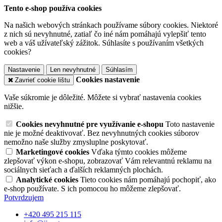
Tento e-shop používa cookies
Na našich webových stránkach používame súbory cookies. Niektoré
z nich sú nevyhnutné, zatiaľ čo iné nám pomáhajú vylepšiť tento
web a váš užívateľský zážitok. Súhlasíte s používaním všetkých
cookies?
Nastavenie
Len nevyhnutné
Súhlasím
Cookies nastavenie
Zavrieť cookie lištu
Vaše súkromie je dôležité. Môžete si vybrať nastavenia cookies
nižšie.
Cookies nevyhnutné pre využívanie e-shopu
Toto nastavenie
nie je možné deaktivovať. Bez nevyhnutných cookies súborov
nemožno naše služby zmysluplne poskytovať.
Marketingové cookies
Vďaka týmto cookies môžeme
zlepšovať výkon e-shopu, zobrazovať Vám relevantnú reklamu na
sociálnych sieťach a ďalších reklamných plochách.
Analytické cookies
Tieto cookies nám pomáhajú pochopiť, ako
e-shop používate. S ich pomocou ho môžeme zlepšovať.
Potvrdzujem
+420 495 215 115