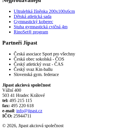
Nejprodávanější
Ultralehká žíněnka 200x100x6cm
Dětská atletická sada
Gymnastický koberec
Stuha gymnastická cvičná 4m
RinoSet® program
Partneři Jipast
Česká asociace Sport pro všechny
Česká obec sokolská - ČOS
Český atletický svaz - ČAS
Český svaz Kin-ballu
Slovenská gym. federace
Jipast akciová společnost
Vážní 400
503 41 Hradec Králové
tel:
495 215 115
fax:
495 220 618
e-mail
:
info@jipast.cz
IČO:
25944711
© 2026, Jipast akciová společnost