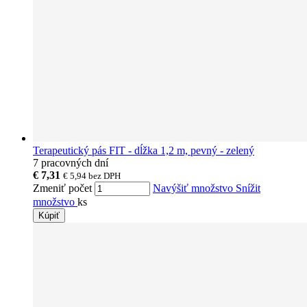
Terapeutický pás FIT - dĺžka 1,2 m, pevný - zelený
7 pracovných dní
€ 7,31
€ 5,94
bez DPH
Zmeniť počet
Navýšiť množstvo
Snížit
množstvo
ks
Kúpiť