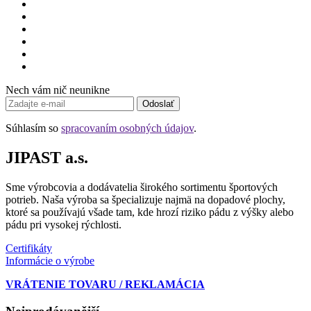
Nech vám nič neunikne
Odoslať
Súhlasím so
spracovaním osobných údajov
.
JIPAST a.s.
Sme výrobcovia a dodávatelia širokého sortimentu športových
potrieb. Naša výroba sa špecializuje najmä na dopadové plochy,
ktoré sa používajú všade tam, kde hrozí riziko pádu z výšky alebo
pádu pri vysokej rýchlosti.
Certifikáty
Informácie o výrobe
VRÁTENIE TOVARU / REKLAMÁCIA