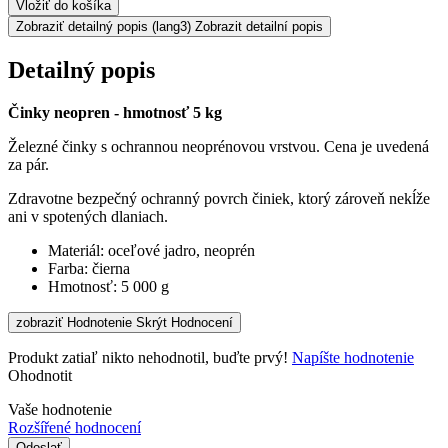
Vložiť do košíka
Zobraziť detailný popis
(lang3) Zobrazit detailní popis
Detailný popis
Činky neopren - hmotnosť 5 kg
Železné činky s ochrannou neoprénovou vrstvou. Cena je uvedená
za pár.
Zdravotne bezpečný ochranný povrch činiek, ktorý zároveň nekĺže
ani v spotených dlaniach.
Materiál: oceľové jadro, neoprén
Farba: čierna
Hmotnosť: 5 000 g
zobraziť Hodnotenie
Skrýt Hodnocení
Produkt zatiaľ nikto nehodnotil, buďte prvý!
Napíšte hodnotenie
Ohodnotit
Vaše hodnotenie
Rozšířené hodnocení
Odoslať