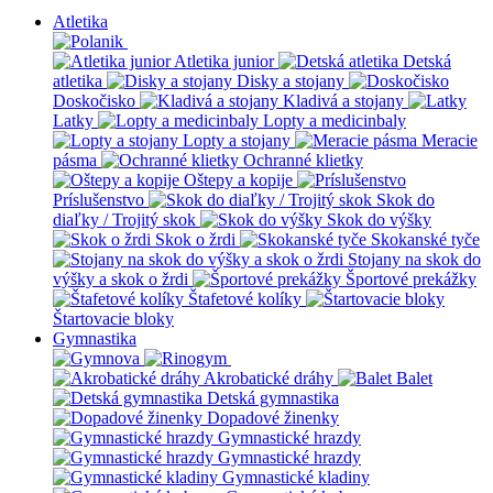
Atletika
Atletika junior
Detská
atletika
Disky a stojany
Doskočisko
Kladivá a stojany
Latky
Lopty a medicinbaly
Lopty a stojany
Meracie
pásma
Ochranné klietky
Oštepy a kopije
Príslušenstvo
Skok do
diaľky / Trojitý skok
Skok do výšky
Skok o žrdi
Skokanské tyče
Stojany na skok do
výšky a skok o žrdi
Športové prekážky
Štafetové kolíky
Štartovacie bloky
Gymnastika
Akrobatické dráhy
Balet
Detská gymnastika
Dopadové žinenky
Gymnastické hrazdy
Gymnastické hrazdy
Gymnastické kladiny