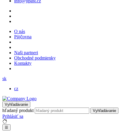
info@jipast.cz
O nás
Půjčovna
Naši partneri
Obchodné podmienky
Kontakty
sk
cz
Vyhľadávanie
hľadaný produkt
Vyhľadávanie
Prihlásiť sa
☰