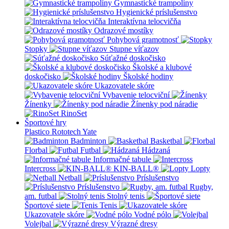
Gymnastické trampolíny
Hygienické príslušenstvo
Interaktívna telocvičňa
Odrazové mostíky
Pohybová gramotnosť
Stopky
Stupne víťazov
Súťažné doskočisko
Školské a klubové
doskočisko
Školské hodiny
Ukazovatele skóre
Vybavenie telocviční
Žínenky
Žínenky pod náradie
RinoSet
Športové hry
Plastico Rototech
Yate
Badminton
Basketbal
Florbal
Futbal
Hádzaná
Informačné tabule
Intercross
KIN-BALL®
Lopty
Netball
Príslušenstvo
Príslušenstvo
Rugby,
am. futbal
Stolný tenis
Športové siete
Tenis
Ukazovatele skóre
Vodné pólo
Volejbal
Výrazné dresy