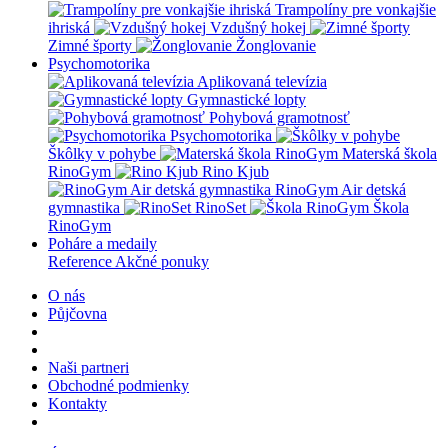
Trampolíny pre vonkajšie
ihriská
Vzdušný hokej
Zimné športy
Žonglovanie
Psychomotorika
Aplikovaná televízia
Gymnastické lopty
Pohybová gramotnosť
Psychomotorika
Škôlky v pohybe
Materská škola
RinoGym
Rino Kjub
RinoGym Air detská
gymnastika
RinoSet
Škola
RinoGym
Poháre a medaily
Reference
Akčné ponuky
O nás
Půjčovna
Naši partneri
Obchodné podmienky
Kontakty