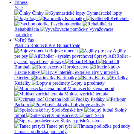
Fitness
Yate
Činky
Gymnastické lopty
Joga
Karimatky
Kettlebell
Psychomotorika
Rehabilitácia
Vyvažovacie
pomôcky
Voľný čas
Plastico Rototech
KV Billiard
Yate
Bojové umenia
Agility
pre psy
AiRRoller -
systém povrchovej úpravy
Biliard
Bumball
Horolezectvo
Hracie kútiky
Hry v interiéri,
exteriéri
Karimatky
Karty
Kuželky
Lopty a predmety
Mini lezecká stena mobil
Multisenzorická terapia
Ochrana lodí
Padáky
Parkour
Pohybové aktivity
Spoločenské hry
Stolný
futbal
Subsoccer®
Šach
Šípky a príslušenstvo
Tanec pri tyči
Tlmiaca podložka pod sudy