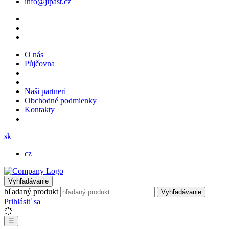
info@jipast.cz
O nás
Půjčovna
Naši partneri
Obchodné podmienky
Kontakty
sk
cz
Vyhľadávanie
hľadaný produkt
Vyhľadávanie
Prihlásiť sa
☰