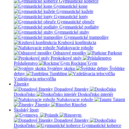
Gymnastické koberce
Gymnastické kone
Gymnastické kužele
Gymnastické lopty
Gymnastické obruče
Gymnastické podlahy
Gymnastické stuhy
Gymnastické trampolíny
Kruhová konštrukcia
Nafukovacie rohože
Odrazové mostíky
Parkour
Preskokové stoly
Príslušenstvo
Rocking´Gym
Systémy skoku
Švédske
debny
Tumbling
Vzdelávacia telocvičňa
Žínenky
Dopadové žinenky
Doskočisko
Doskočisko interiér
Nafukovacie rohože
Tatami
Žínenky
RinoSet
Školský šport
Dopadové žinenky
Doskočisko
Gymnastické koberce