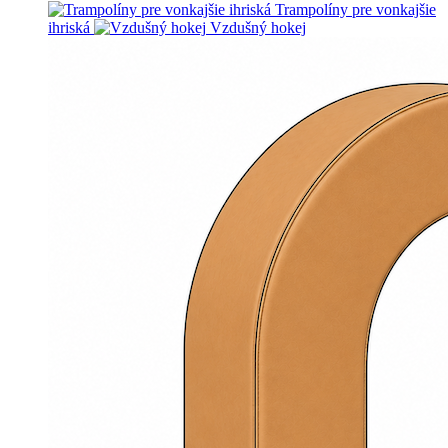
Trampolíny pre vonkajšie
ihriská
Vzdušný hokej