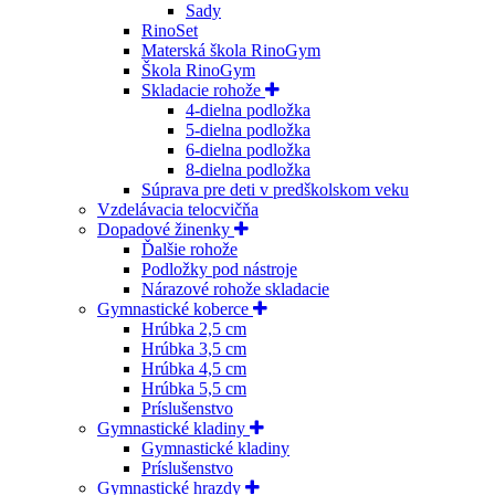
Sady
RinoSet
Materská škola RinoGym
Škola RinoGym
Skladacie rohože
4-dielna podložka
5-dielna podložka
6-dielna podložka
8-dielna podložka
Súprava pre deti v predškolskom veku
Vzdelávacia telocvičňa
Dopadové žinenky
Ďalšie rohože
Podložky pod nástroje
Nárazové rohože skladacie
Gymnastické koberce
Hrúbka 2,5 cm
Hrúbka 3,5 cm
Hrúbka 4,5 cm
Hrúbka 5,5 cm
Príslušenstvo
Gymnastické kladiny
Gymnastické kladiny
Príslušenstvo
Gymnastické hrazdy