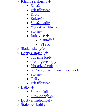
Kladivá a stojany
Záťaže
Príslušenstvo
Drôty
Rukoväte
Súťaž kladív
Výcvikové kladivá
Stojany
Rukavice
Skutočné
Vľavo
Skokanské tyče
Lopty a stojany
Súťažné lopty
Tréningové lopty
Mosadzné gule
Guľôčky z nehrdzavejúcej ocele
Stojany
Tašky
Príslušenstvo
Latky
Skok o žrdi
Skok do výšky
Lopty a medicinbaly
Štafetové kolíky