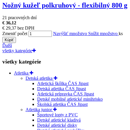
Nožný kužeľ polkruhový - flexibilný 800 g
21 pracovných dní
€ 36,12
€ 29,37 bez DPH
Zmeniť počet
Navýšiť množstvo
Snížit množstvo
ks
Kúpiť
Ďalší
všetky kategórie
všetky kategórie
Atletika
Detská atletika
Atletická škôlka ČAS Jipast
Detská atletika ČAS Jipast
Atletická prípravka ČAS Jipast
Detské mobilné atletické minihrisko
Školská atletika ČAS Jipast
Atletika junior
Športové lopty z PVC
Detské atletické kladivá
Detské atletické disky