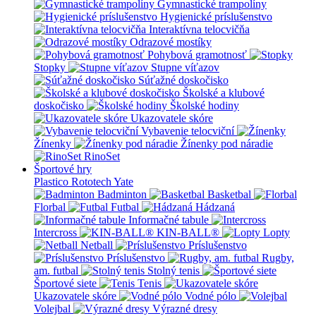
Gymnastické trampolíny
Hygienické príslušenstvo
Interaktívna telocvičňa
Odrazové mostíky
Pohybová gramotnosť
Stopky
Stupne víťazov
Súťažné doskočisko
Školské a klubové
doskočisko
Školské hodiny
Ukazovatele skóre
Vybavenie telocviční
Žínenky
Žínenky pod náradie
RinoSet
Športové hry
Plastico Rototech
Yate
Badminton
Basketbal
Florbal
Futbal
Hádzaná
Informačné tabule
Intercross
KIN-BALL®
Lopty
Netball
Príslušenstvo
Príslušenstvo
Rugby,
am. futbal
Stolný tenis
Športové siete
Tenis
Ukazovatele skóre
Vodné pólo
Volejbal
Výrazné dresy