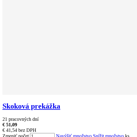
Skoková prekážka
21 pracovných dní
€ 51,09
€ 41,54 bez DPH
Zmeniť počet
Navýšiť množstvo
Snížit množstvo
ks