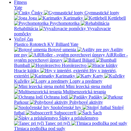
Fitness
Yate
Činky
Gymnastické lopty
Joga
Karimatky
Kettlebell
Psychomotorika
Rehabilitácia
Vyvažovacie
pomôcky
Voľný čas
Plastico Rototech
KV Billiard
Yate
Bojové umenia
Agility
pre psy
AiRRoller -
systém povrchovej úpravy
Biliard
Bumball
Horolezectvo
Hracie kútiky
Hry v interiéri,
exteriéri
Karimatky
Karty
Kuželky
Lopty a predmety
Mini lezecká stena mobil
Multisenzorická terapia
Ochrana lodí
Padáky
Parkour
Pohybové aktivity
Spoločenské hry
Stolný
futbal
Subsoccer®
Šach
Šípky a príslušenstvo
Tanec pri tyči
Tlmiaca podložka pod sudy