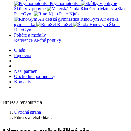
Psychomotorika
Škôlky v pohybe
Materská škola
RinoGym
Rino Kjub
RinoGym Air detská
gymnastika
RinoSet
Škola
RinoGym
Poháre a medaily
Reference
Akčné ponuky
O nás
Půjčovna
Naši partneri
Obchodné podmienky
Kontakty
Fitness a rehabilitácia
Úvodná strana
Fitness a rehabilitácia