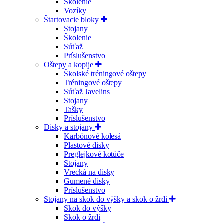
Školenie
Vozíky
Štartovacie bloky
Stojany
Školenie
Súťaž
Príslušenstvo
Oštepy a kopije
Školské tréningové oštepy
Tréningové oštepy
Súťaž Javelins
Stojany
Tašky
Príslušenstvo
Disky a stojany
Karbónové kolesá
Plastové disky
Preglejkové kotúče
Stojany
Vrecká na disky
Gumené disky
Príslušenstvo
Stojany na skok do výšky a skok o žrdi
Skok do výšky
Skok o žrdi