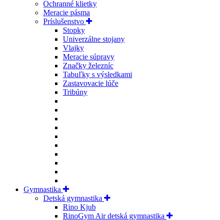
Ochranné klietky
Meracie pásma
Príslušenstvo
Stopky
Univerzálne stojany
Vlajky
Meracie súpravy
Značky železníc
Tabuľky s výsledkami
Zastavovacie lúče
Tribúny
Gymnastika
Detská gymnastika
Rino Kjub
RinoGym Air detská gymnastika