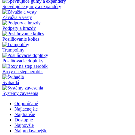
Spevňujúce gumy a expandéry
Závažia a vesty
Podpery a hrazdy
Posilňovanie kolies
Trampolíny
Posilňovacie doplnky
Boxy na step aerobik
Švihadlá
Systémy zavesenia
Odporúčané
Najlacnejšie
Najdrahšie
Dostupné
Najnovšie
Najpredávanejšie