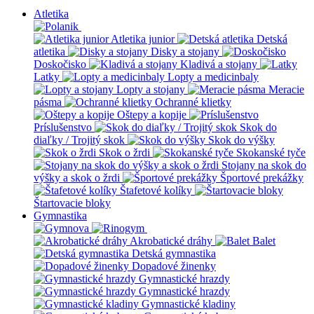
Atletika
Atletika junior
Detská
atletika
Disky a stojany
Doskočisko
Kladivá a stojany
Latky
Lopty a medicinbaly
Lopty a stojany
Meracie
pásma
Ochranné klietky
Oštepy a kopije
Príslušenstvo
Skok do
diaľky / Trojitý skok
Skok do výšky
Skok o žrdi
Skokanské tyče
Stojany na skok do
výšky a skok o žrdi
Športové prekážky
Štafetové kolíky
Štartovacie bloky
Gymnastika
Akrobatické dráhy
Balet
Detská gymnastika
Dopadové žinenky
Gymnastické hrazdy
Gymnastické hrazdy
Gymnastické kladiny