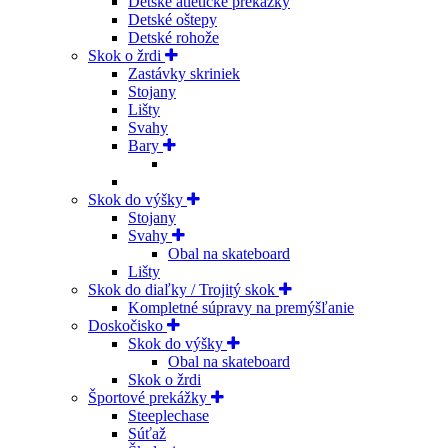
Detské atletické prekážky
Detské oštepy
Detské rohože
Skok o žrdi
Zastávky skriniek
Stojany
Lišty
Svahy
Bary
Skok do výšky
Stojany
Svahy
Obal na skateboard
Lišty
Skok do diaľky / Trojitý skok
Kompletné súpravy na premýšľanie
Doskočisko
Skok do výšky
Obal na skateboard
Skok o žrdi
Športové prekážky
Steeplechase
Súťaž