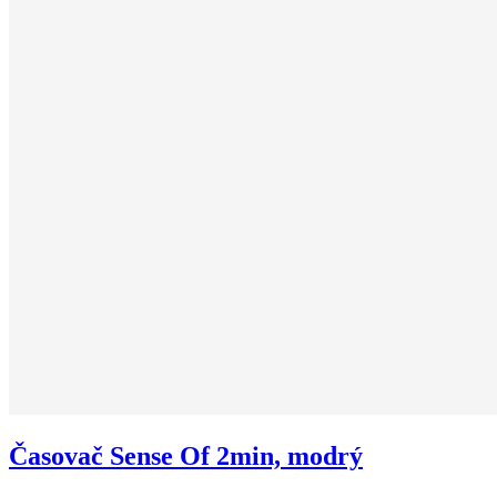
Časovač Sense Of 2min, modrý