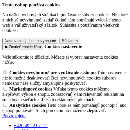
Tento e-shop používa cookies
Na našich webových stránkach používame súbory cookies. Niektoré
z nich sú nevyhnutné, zatiaľ čo iné nám pomáhajú vylepšiť tento
web a váš užívateľský zážitok. Súhlasíte s používaním všetkých
cookies?
Nastavenie
Len nevyhnutné
Súhlasím
Cookies nastavenie
Zavrieť cookie lištu
Vaše súkromie je dôležité. Môžete si vybrať nastavenia cookies
nižšie.
Cookies nevyhnutné pre využívanie e-shopu
Toto nastavenie
nie je možné deaktivovať. Bez nevyhnutných cookies súborov
nemožno naše služby zmysluplne poskytovať.
Marketingové cookies
Vďaka týmto cookies môžeme
zlepšovať výkon e-shopu, zobrazovať Vám relevantnú reklamu na
sociálnych sieťach a ďalších reklamných plochách.
Analytické cookies
Tieto cookies nám pomáhajú pochopiť, ako
e-shop používate. S ich pomocou ho môžeme zlepšovať.
Potvrdzujem
+420 495 215 115