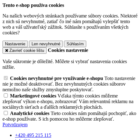
Tento e-shop používa cookies
Na našich webových stránkach používame súbory cookies. Niektoré
z nich sú nevyhnutné, zatiaľ čo iné nám pomáhajú vylepšiť tento
web a váš užívateľský zážitok. Súhlasíte s používaním všetkých
cookies?
Nastavenie
Len nevyhnutné
Súhlasím
Cookies nastavenie
Zavrieť cookie lištu
Vaše súkromie je dôležité. Môžete si vybrať nastavenia cookies
nižšie.
Cookies nevyhnutné pre využívanie e-shopu
Toto nastavenie
nie je možné deaktivovať. Bez nevyhnutných cookies súborov
nemožno naše služby zmysluplne poskytovať.
Marketingové cookies
Vďaka týmto cookies môžeme
zlepšovať výkon e-shopu, zobrazovať Vám relevantnú reklamu na
sociálnych sieťach a ďalších reklamných plochách.
Analytické cookies
Tieto cookies nám pomáhajú pochopiť, ako
e-shop používate. S ich pomocou ho môžeme zlepšovať.
Potvrdzujem
+420 495 215 115