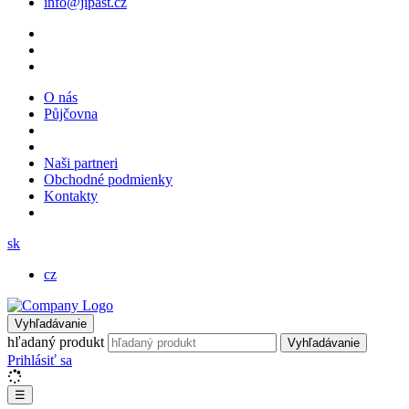
info@jipast.cz
O nás
Půjčovna
Naši partneri
Obchodné podmienky
Kontakty
sk
cz
Vyhľadávanie
hľadaný produkt
Vyhľadávanie
Prihlásiť sa
☰