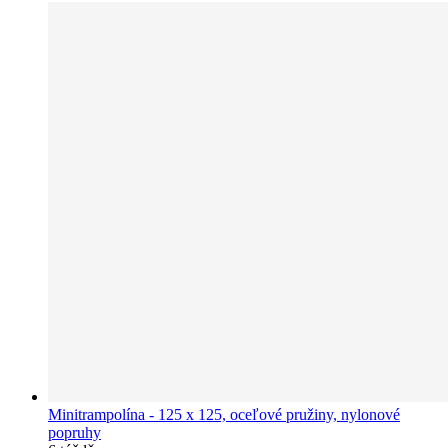
Minitrampolína - 125 x 125, oceľové pružiny, nylonové
popruhy