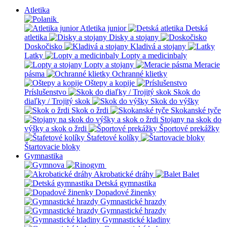
Atletika
Atletika junior
Detská
atletika
Disky a stojany
Doskočisko
Kladivá a stojany
Latky
Lopty a medicinbaly
Lopty a stojany
Meracie
pásma
Ochranné klietky
Oštepy a kopije
Príslušenstvo
Skok do
diaľky / Trojitý skok
Skok do výšky
Skok o žrdi
Skokanské tyče
Stojany na skok do
výšky a skok o žrdi
Športové prekážky
Štafetové kolíky
Štartovacie bloky
Gymnastika
Akrobatické dráhy
Balet
Detská gymnastika
Dopadové žinenky
Gymnastické hrazdy
Gymnastické hrazdy
Gymnastické kladiny