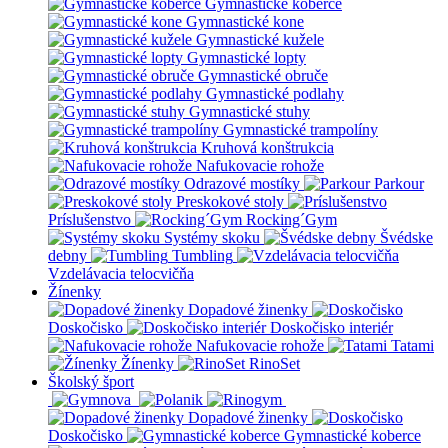
Gymnastické koberce
Gymnastické kone
Gymnastické kužele
Gymnastické lopty
Gymnastické obruče
Gymnastické podlahy
Gymnastické stuhy
Gymnastické trampolíny
Kruhová konštrukcia
Nafukovacie rohože
Odrazové mostíky
Parkour
Preskokové stoly
Príslušenstvo
Rocking´Gym
Systémy skoku
Švédske
debny
Tumbling
Vzdelávacia telocvičňa
Žínenky
Dopadové žinenky
Doskočisko
Doskočisko interiér
Nafukovacie rohože
Tatami
Žínenky
RinoSet
Školský šport
Dopadové žinenky
Doskočisko
Gymnastické koberce