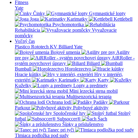
Fitness
Yate
Činky
Gymnastické lopty
Joga
Karimatky
Kettlebell
Psychomotorika
Rehabilitácia
Vyvažovacie
pomôcky
Voľný čas
Plastico Rototech
KV Billiard
Yate
Bojové umenia
Agility
pre psy
AiRRoller -
systém povrchovej úpravy
Biliard
Bumball
Horolezectvo
Hracie kútiky
Hry v interiéri,
exteriéri
Karimatky
Karty
Kuželky
Lopty a predmety
Mini lezecká stena mobil
Multisenzorická terapia
Ochrana lodí
Padáky
Parkour
Pohybové aktivity
Spoločenské hry
Stolný
futbal
Subsoccer®
Šach
Šípky a príslušenstvo
Tanec pri tyči
Tlmiaca podložka pod sudy