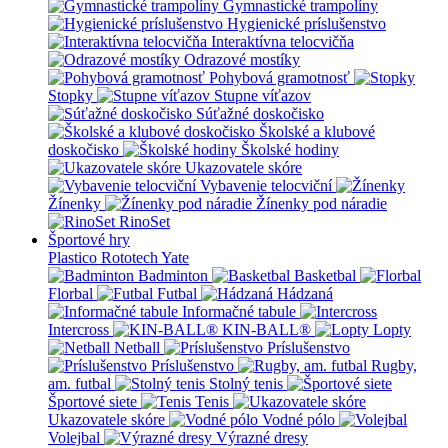
Gymnastické trampolíny
Hygienické príslušenstvo
Interaktívna telocvičňa
Odrazové mostíky
Pohybová gramotnosť
Stopky
Stupne víťazov
Súťažné doskočisko
Školské a klubové
doskočisko
Školské hodiny
Ukazovatele skóre
Vybavenie telocviční
Žínenky
Žínenky pod náradie
RinoSet
Športové hry
Plastico Rototech
Yate
Badminton
Basketbal
Florbal
Futbal
Hádzaná
Informačné tabule
Intercross
KIN-BALL®
Lopty
Netball
Príslušenstvo
Príslušenstvo
Rugby,
am. futbal
Stolný tenis
Športové siete
Tenis
Ukazovatele skóre
Vodné pólo
Volejbal
Výrazné dresy