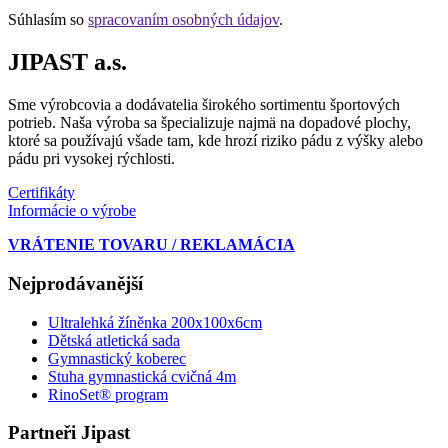
Súhlasím so
spracovaním osobných údajov
.
JIPAST a.s.
Sme výrobcovia a dodávatelia širokého sortimentu športových
potrieb. Naša výroba sa špecializuje najmä na dopadové plochy,
ktoré sa používajú všade tam, kde hrozí riziko pádu z výšky alebo
pádu pri vysokej rýchlosti.
Certifikáty
Informácie o výrobe
VRÁTENIE TOVARU / REKLAMÁCIA
Nejprodávanější
Ultralehká žíněnka 200x100x6cm
Dětská atletická sada
Gymnastický koberec
Stuha gymnastická cvičná 4m
RinoSet® program
Partneři Jipast