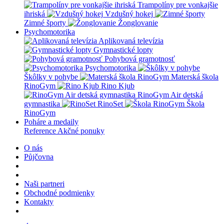
Trampolíny pre vonkajšie
ihriská
Vzdušný hokej
Zimné športy
Žonglovanie
Psychomotorika
Aplikovaná televízia
Gymnastické lopty
Pohybová gramotnosť
Psychomotorika
Škôlky v pohybe
Materská škola
RinoGym
Rino Kjub
RinoGym Air detská
gymnastika
RinoSet
Škola
RinoGym
Poháre a medaily
Reference
Akčné ponuky
O nás
Půjčovna
Naši partneri
Obchodné podmienky
Kontakty