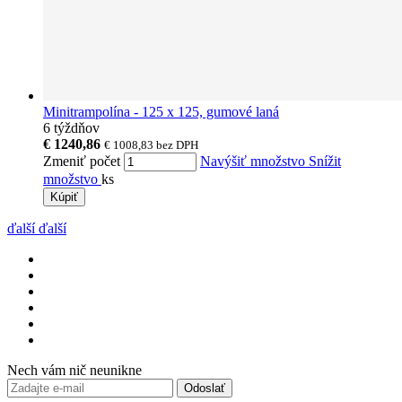
Minitrampolína - 125 x 125, gumové laná
6 týždňov
€ 1240,86
€ 1008,83
bez DPH
Zmeniť počet
Navýšiť množstvo
Snížit
množstvo
ks
Kúpiť
ďalší
ďalší
Nech vám nič neunikne
Odoslať