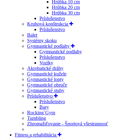
Hrúbka 10 cm
Hrúbka 20 cm
Hrúbka 30 cm
Príslušenstvo
Kruhová konštrukcia
Príslušenstvo
Balet
Systémy skoku
Gymnastické podlahy
Gymnastické podlahy
Príslušenstvo
Vozíky
Akrobatické dráhy
Gymnastické kužele
Gymnastické lopty
Gymnastické obruče
Gymnastické stuhy
Príslušenstvo
Príslušenstvo
Bary
Rocking´Gym
Tumbling
Zhromažďovanie - Športová všestrannosť
Fitness a rehabilitácia