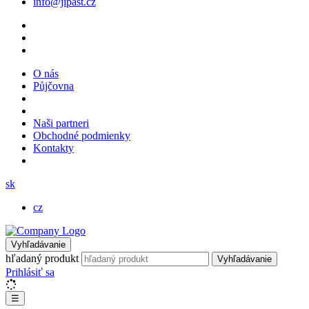
info@jipast.cz
O nás
Půjčovna
Naši partneri
Obchodné podmienky
Kontakty
sk
cz
Vyhľadávanie
hľadaný produkt
Vyhľadávanie
Prihlásiť sa
☰