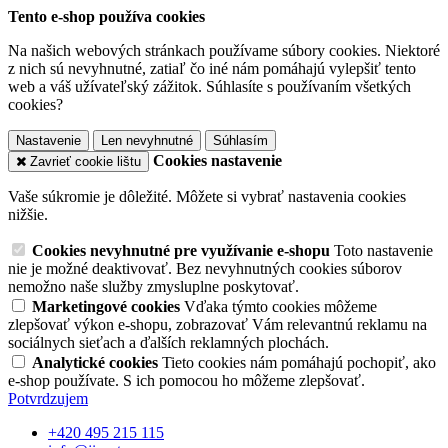
Tento e-shop používa cookies
Na našich webových stránkach používame súbory cookies. Niektoré
z nich sú nevyhnutné, zatiaľ čo iné nám pomáhajú vylepšiť tento
web a váš užívateľský zážitok. Súhlasíte s používaním všetkých
cookies?
Nastavenie
Len nevyhnutné
Súhlasím
Cookies nastavenie
Zavrieť cookie lištu
Vaše súkromie je dôležité. Môžete si vybrať nastavenia cookies
nižšie.
Cookies nevyhnutné pre využívanie e-shopu
Toto nastavenie
nie je možné deaktivovať. Bez nevyhnutných cookies súborov
nemožno naše služby zmysluplne poskytovať.
Marketingové cookies
Vďaka týmto cookies môžeme
zlepšovať výkon e-shopu, zobrazovať Vám relevantnú reklamu na
sociálnych sieťach a ďalších reklamných plochách.
Analytické cookies
Tieto cookies nám pomáhajú pochopiť, ako
e-shop používate. S ich pomocou ho môžeme zlepšovať.
Potvrdzujem
+420 495 215 115