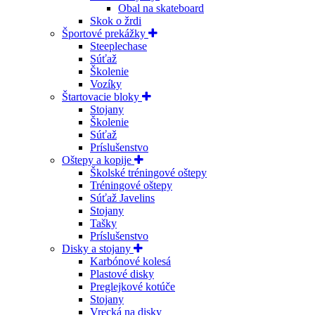
Obal na skateboard
Skok o žrdi
Športové prekážky
Steeplechase
Súťaž
Školenie
Vozíky
Štartovacie bloky
Stojany
Školenie
Súťaž
Príslušenstvo
Oštepy a kopije
Školské tréningové oštepy
Tréningové oštepy
Súťaž Javelins
Stojany
Tašky
Príslušenstvo
Disky a stojany
Karbónové kolesá
Plastové disky
Preglejkové kotúče
Stojany
Vrecká na disky