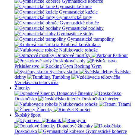
Gymnastické koberce
Gymnastické kone
Gymnastické kužele
Gymnastické lopty
Gymnastické obruče
Gymnastické podlahy
Gymnastické stuhy
Gymnastické trampolíny
Kruhová konštrukcia
Nafukovacie rohože
Odrazové mostíky
Parkour
Preskokové stoly
Príslušenstvo
Rocking´Gym
Systémy skoku
Švédske
debny
Tumbling
Vzdelávacia telocvičňa
Žínenky
Dopadové žinenky
Doskočisko
Doskočisko interiér
Nafukovacie rohože
Tatami
Žínenky
RinoSet
Školský šport
Dopadové žinenky
Doskočisko
Gymnastické koberce