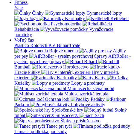
Fitness
Yate
Činky
Gymnastické lopty
Joga
Karimatky
Kettlebell
Psychomotorika
Rehabilitácia
Vyvažovacie
pomôcky
Voľný čas
Plastico Rototech
KV Billiard
Yate
Bojové umenia
Agility
pre psy
AiRRoller -
systém povrchovej úpravy
Biliard
Bumball
Horolezectvo
Hracie kútiky
Hry v interiéri,
exteriéri
Karimatky
Karty
Kuželky
Lopty a predmety
Mini lezecká stena mobil
Multisenzorická terapia
Ochrana lodí
Padáky
Parkour
Pohybové aktivity
Spoločenské hry
Stolný
futbal
Subsoccer®
Šach
Šípky a príslušenstvo
Tanec pri tyči
Tlmiaca podložka pod sudy