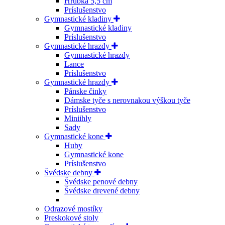
Hrúbka 5,5 cm
Príslušenstvo
Gymnastické kladiny
Gymnastické kladiny
Príslušenstvo
Gymnastické hrazdy
Gymnastické hrazdy
Lance
Príslušenstvo
Gymnastické hrazdy
Pánske činky
Dámske tyče s nerovnakou výškou tyče
Príslušenstvo
Miniihly
Sady
Gymnastické kone
Huby
Gymnastické kone
Príslušenstvo
Švédske debny
Švédske penové debny
Švédske drevené debny
Odrazové mostíky
Preskokové stoly