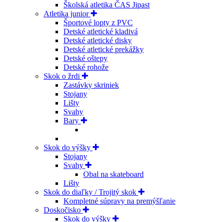
Školská atletika ČAS Jipast
Atletika junior
Športové lopty z PVC
Detské atletické kladivá
Detské atletické disky
Detské atletické prekážky
Detské oštepy
Detské rohože
Skok o žrdi
Zastávky skriniek
Stojany
Lišty
Svahy
Bary
Skok do výšky
Stojany
Svahy
Obal na skateboard
Lišty
Skok do diaľky / Trojitý skok
Kompletné súpravy na premýšľanie
Doskočisko
Skok do výšky