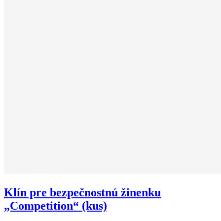
Klín pre bezpečnostnú žinenku
„Competition“ (kus)