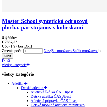
Master School syntetická odrazová
plocha, pár stojanov s kolieskami
6 týždňov
€ 7837,52
€ 6371,97 bez DPH
Zmeniť počet
Navýšiť množstvo
Snížit množstvo
ks
Kúpiť
Ďalší
všetky kategórie
všetky kategórie
Atletika
Detská atletika
Atletická škôlka ČAS Jipast
Detská atletika ČAS Jipast
Atletická prípravka ČAS Jipast
Detské mobilné atletické minihrisko