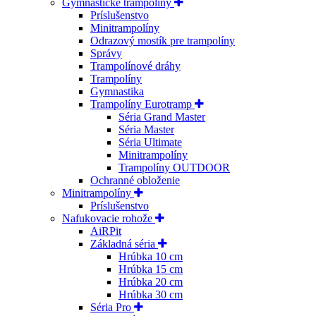
Gymnastické trampolíny
Príslušenstvo
Minitrampolíny
Odrazový mostík pre trampolíny
Správy
Trampolínové dráhy
Trampolíny
Gymnastika
Trampolíny Eurotramp
Séria Grand Master
Séria Master
Séria Ultimate
Minitrampolíny
Trampolíny OUTDOOR
Ochranné obloženie
Minitrampolíny
Príslušenstvo
Nafukovacie rohože
AiRPit
Základná séria
Hrúbka 10 cm
Hrúbka 15 cm
Hrúbka 20 cm
Hrúbka 30 cm
Séria Pro