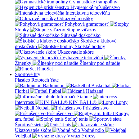
Gymnastické trampolíny
Hygienické príslušenstvo
Interaktívna telocvičňa
Odrazové mostíky
Pohybová gramotnosť
Stopky
Stupne víťazov
Súťažné doskočisko
Školské a klubové
doskočisko
Školské hodiny
Ukazovatele skóre
Vybavenie telocviční
Žínenky
Žínenky pod náradie
RinoSet
Športové hry
Plastico Rototech
Yate
Badminton
Basketbal
Florbal
Futbal
Hádzaná
Informačné tabule
Intercross
KIN-BALL®
Lopty
Netball
Príslušenstvo
Príslušenstvo
Rugby,
am. futbal
Stolný tenis
Športové siete
Tenis
Ukazovatele skóre
Vodné pólo
Volejbal
Výrazné dresy