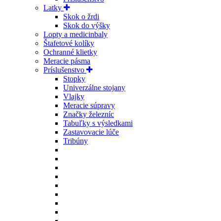
Latky
Skok o žrdi
Skok do výšky
Lopty a medicinbaly
Štafetové kolíky
Ochranné klietky
Meracie pásma
Príslušenstvo
Stopky
Univerzálne stojany
Vlajky
Meracie súpravy
Značky železníc
Tabuľky s výsledkami
Zastavovacie lúče
Tribúny