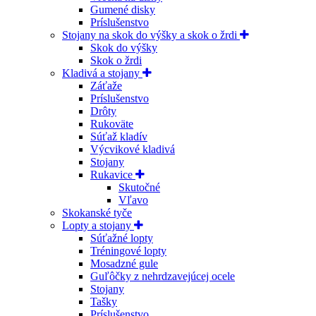
Gumené disky
Príslušenstvo
Stojany na skok do výšky a skok o žrdi
Skok do výšky
Skok o žrdi
Kladivá a stojany
Záťaže
Príslušenstvo
Drôty
Rukoväte
Súťaž kladív
Výcvikové kladivá
Stojany
Rukavice
Skutočné
Vľavo
Skokanské tyče
Lopty a stojany
Súťažné lopty
Tréningové lopty
Mosadzné gule
Guľôčky z nehrdzavejúcej ocele
Stojany
Tašky
Príslušenstvo