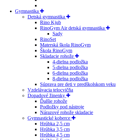
Gymnastika
Detská gymnastika
Rino Kjub
RinoGym Air detská gymnastika
Sady
RinoSet
Materská škola RinoGym
Škola RinoGym
Skladacie rohože
4-dielna podložka
5-dielna podložka
6-dielna podložka
8-dielna podložka
Súprava pre deti v predškolskom veku
Vzdelávacia telocvičňa
Dopadové žinenky
Ďalšie rohože
Podložky pod nástroje
Nárazové rohože skladacie
Gymnastické koberce
Hrúbka 2,5 cm
Hrúbka 3,5 cm
Hrúbka 4,5 cm