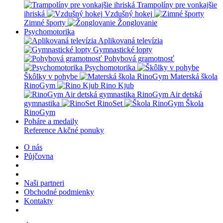
Trampolíny pre vonkajšie
ihriská
Vzdušný hokej
Zimné športy
Žonglovanie
Psychomotorika
Aplikovaná televízia
Gymnastické lopty
Pohybová gramotnosť
Psychomotorika
Škôlky v pohybe
Materská škola
RinoGym
Rino Kjub
RinoGym Air detská
gymnastika
RinoSet
Škola
RinoGym
Poháre a medaily
Reference
Akčné ponuky
O nás
Půjčovna
Naši partneri
Obchodné podmienky
Kontakty