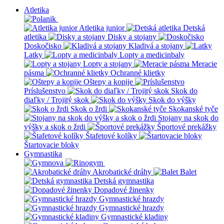
Atletika
Atletika junior
Detská
atletika
Disky a stojany
Doskočisko
Kladivá a stojany
Latky
Lopty a medicinbaly
Lopty a stojany
Meracie
pásma
Ochranné klietky
Oštepy a kopije
Príslušenstvo
Skok do
diaľky / Trojitý skok
Skok do výšky
Skok o žrdi
Skokanské tyče
Stojany na skok do
výšky a skok o žrdi
Športové prekážky
Štafetové kolíky
Štartovacie bloky
Gymnastika
Akrobatické dráhy
Balet
Detská gymnastika
Dopadové žinenky
Gymnastické hrazdy
Gymnastické hrazdy
Gymnastické kladiny