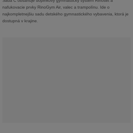
Sada C obsahuje doplnkový gymnastický systém Rinoset a
v
nafukovacie prvky RinoGym Air, valec a trampolínu. Ide o
ý
najkompletnejšiu sadu detského gymnastického vybavenia, ktorá je
r
dostupná v krajine.
o
b
c
u
:
2
-
1
1
5
3
9