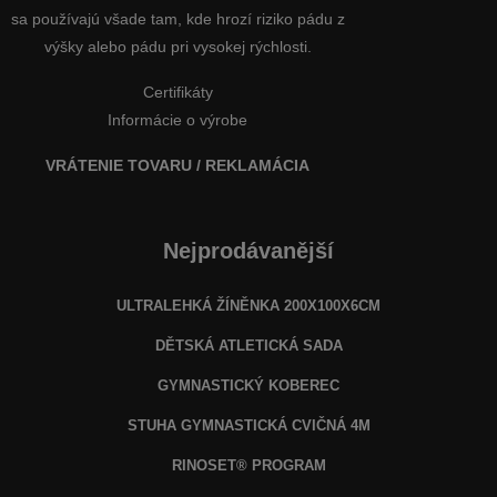
sa používajú všade tam, kde hrozí riziko pádu z
výšky alebo pádu pri vysokej rýchlosti.
Certifikáty
Informácie o výrobe
VRÁTENIE TOVARU / REKLAMÁCIA
Nejprodávanější
ULTRALEHKÁ ŽÍNĚNKA 200X100X6CM
DĚTSKÁ ATLETICKÁ SADA
GYMNASTICKÝ KOBEREC
STUHA GYMNASTICKÁ CVIČNÁ 4M
RINOSET® PROGRAM