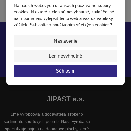
Na našich webových stránkach používame súbory
cookies. Niektoré z nich sú nevyhnutné, zatiaľ čo iné
nám pomáhajú vylepšiť tento web a váš užívateľský
zážitok. Súhlasíte s používaním všetkých cookies?
Nech vám nič neunikne
Nastavenie
Len nevyhnutné
Súhlasím so
spracovaním osobných údajov
.
Súhlasím
JIPAST a.s.
Sme výrobcovia a dodávatelia širokého
sortimentu športových potrieb. Naša výroba sa
špecializuje najmä na dopadové plochy, ktoré