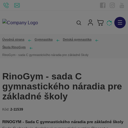
☰
V
y
h
Úvodná strana
Gymnastika
Detská gymnastika
ľ
Škola RinoGym
a
RinoGym - sada C gymnastického náradia pre základné školy
d
á
RinoGym - sada C
v
gymnastického náradia pre
a
n
základné školy
i
e
Kód:
2-11539
K
ó
RINOGYM - Sada C gymnastického náradia pre základné školy
d