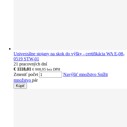
Univerzálne stojany na skok do výšky - certifikácia WA E-08-
0519 STW-01
21 pracovných dní
€ 1118,01
€ 908,95
bez DPH
Zmeniť počet
Navýšiť množstvo
Snížit
množstvo
pár
Kúpiť