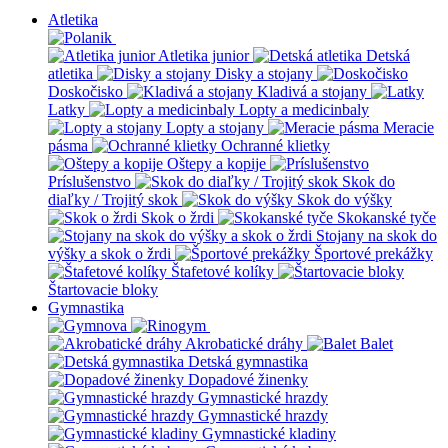
Atletika
Atletika junior
Detská
atletika
Disky a stojany
Doskočisko
Kladivá a stojany
Latky
Lopty a medicinbaly
Lopty a stojany
Meracie
pásma
Ochranné klietky
Oštepy a kopije
Príslušenstvo
Skok do
diaľky / Trojitý skok
Skok do výšky
Skok o žrdi
Skokanské tyče
Stojany na skok do
výšky a skok o žrdi
Športové prekážky
Štafetové kolíky
Štartovacie bloky
Gymnastika
Akrobatické dráhy
Balet
Detská gymnastika
Dopadové žinenky
Gymnastické hrazdy
Gymnastické hrazdy
Gymnastické kladiny