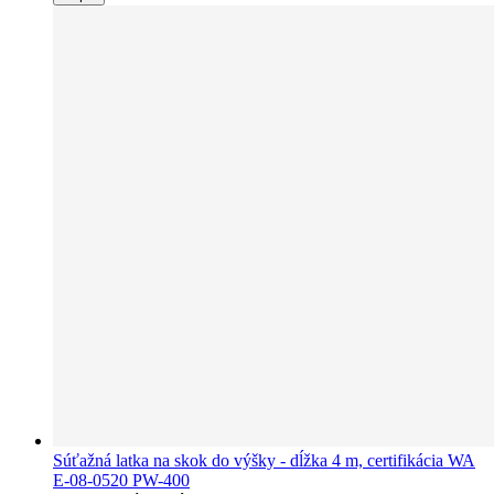
Súťažná latka na skok do výšky - dĺžka 4 m, certifikácia WA
E-08-0520 PW-400