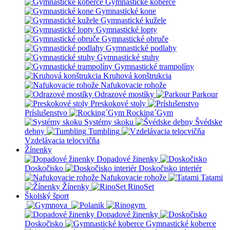
Gymnastické koberce
Gymnastické kone
Gymnastické kužele
Gymnastické lopty
Gymnastické obruče
Gymnastické podlahy
Gymnastické stuhy
Gymnastické trampolíny
Kruhová konštrukcia
Nafukovacie rohože
Odrazové mostíky
Parkour
Preskokové stoly
Príslušenstvo
Rocking´Gym
Systémy skoku
Švédske
debny
Tumbling
Vzdelávacia telocvičňa
Žínenky
Dopadové žinenky
Doskočisko
Doskočisko interiér
Nafukovacie rohože
Tatami
Žínenky
RinoSet
Školský šport
Dopadové žinenky
Doskočisko
Gymnastické koberce