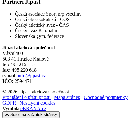
Partneři Jipast
Česká asociace Sport pro všechny
Česká obec sokolská - ČOS
Český atletický svaz - ČAS
Český svaz Kin-ballu
Slovenská gym. federace
Jipast akciová společnost
Vážní 400
503 41 Hradec Králové
tel:
495 215 115
fax:
495 220 618
e-mail
:
info@jipast.cz
IČO:
25944711
© 2026, Jipast akciová společnost
Prohlášení o přístupnosti
|
Mapa stránek
|
Obchodné podmienky
|
GDPR
|
Nastavení cookies
Vyrobila
eBRÁNA.cz
Scroll na začiatok stránky