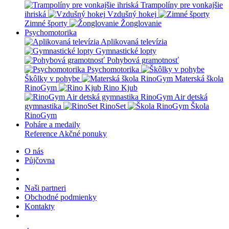
Trampolíny pre vonkajšie
ihriská
Vzdušný hokej
Zimné športy
Žonglovanie
Psychomotorika
Aplikovaná televízia
Gymnastické lopty
Pohybová gramotnosť
Psychomotorika
Škôlky v pohybe
Materská škola
RinoGym
Rino Kjub
RinoGym Air detská
gymnastika
RinoSet
Škola
RinoGym
Poháre a medaily
Reference
Akčné ponuky
O nás
Půjčovna
Naši partneri
Obchodné podmienky
Kontakty