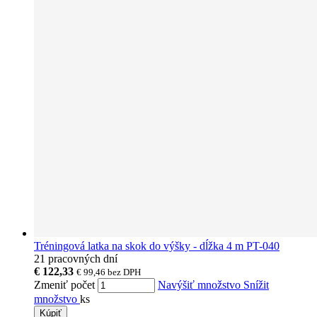
Tréningová latka na skok do výšky - dĺžka 4 m PT-040
21 pracovných dní
€ 122,33
€ 99,46
bez DPH
Zmeniť počet
Navýšiť množstvo
Snížit
množstvo
ks
Kúpiť