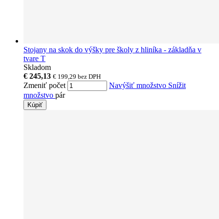
Stojany na skok do výšky pre školy z hliníka - základňa v
tvare T
Skladom
€ 245,13
€ 199,29
bez DPH
Zmeniť počet
Navýšiť množstvo
Snížit
množstvo
pár
Kúpiť