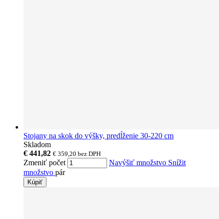
Stojany na skok do výšky, predĺženie 30-220 cm
Skladom
€ 441,82
€ 359,20
bez DPH
Zmeniť počet
Navýšiť množstvo
Snížit
množstvo
pár
Kúpiť