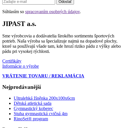
Odoslať
Súhlasím so
spracovaním osobných údajov
.
JIPAST a.s.
Sme výrobcovia a dodávatelia širokého sortimentu športových
potrieb. Naša výroba sa špecializuje najmä na dopadové plochy,
ktoré sa používajú všade tam, kde hrozí riziko pádu z výšky alebo
pádu pri vysokej rýchlosti.
Certifikáty
Informácie o výrobe
VRÁTENIE TOVARU / REKLAMÁCIA
Nejprodávanější
Ultralehká žíněnka 200x100x6cm
Dětská atletická sada
Gymnastický koberec
Stuha gymnastická cvičná 4m
RinoSet® program