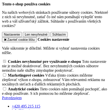
Tento e-shop používa cookies
Na našich webových stránkach používame súbory cookies. Niektoré
z nich sú nevyhnutné, zatiaľ čo iné nám pomáhajú vylepšiť tento
web a váš užívateľský zážitok. Súhlasíte s používaním všetkých
cookies?
Nastavenie
Len nevyhnutné
Súhlasím
Cookies nastavenie
Zavrieť cookie lištu
Vaše súkromie je dôležité. Môžete si vybrať nastavenia cookies
nižšie.
Cookies nevyhnutné pre využívanie e-shopu
Toto nastavenie
nie je možné deaktivovať. Bez nevyhnutných cookies súborov
nemožno naše služby zmysluplne poskytovať.
Marketingové cookies
Vďaka týmto cookies môžeme
zlepšovať výkon e-shopu, zobrazovať Vám relevantnú reklamu na
sociálnych sieťach a ďalších reklamných plochách.
Analytické cookies
Tieto cookies nám pomáhajú pochopiť, ako
e-shop používate. S ich pomocou ho môžeme zlepšovať.
Potvrdzujem
+420 495 215 115