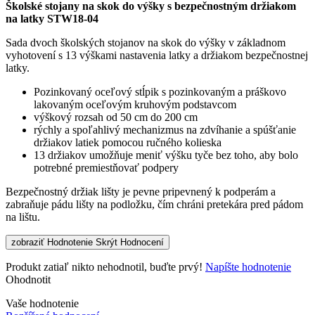
Školské stojany na skok do výšky s bezpečnostným držiakom
na latky STW18-04​
Sada dvoch školských stojanov na skok do výšky v základnom
vyhotovení s 13 výškami nastavenia latky a držiakom bezpečnostnej
latky.
Pozinkovaný oceľový stĺpik s pozinkovaným a práškovo
lakovaným oceľovým kruhovým podstavcom
výškový rozsah od 50 cm do 200 cm
rýchly a spoľahlivý mechanizmus na zdvíhanie a spúšťanie
držiakov latiek pomocou ručného kolieska
13 držiakov umožňuje meniť výšku tyče bez toho, aby bolo
potrebné premiestňovať podpery
Bezpečnostný držiak lišty je pevne pripevnený k podperám a
zabraňuje pádu lišty na podložku, čím chráni pretekára pred pádom
na lištu.
zobraziť Hodnotenie
Skrýt Hodnocení
Produkt zatiaľ nikto nehodnotil, buďte prvý!
Napíšte hodnotenie
Ohodnotit
Vaše hodnotenie