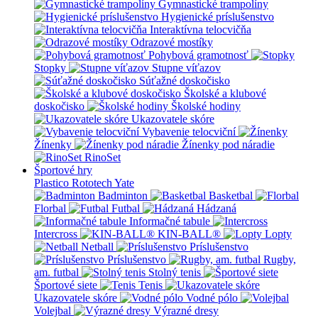
Gymnastické trampolíny
Hygienické príslušenstvo
Interaktívna telocvičňa
Odrazové mostíky
Pohybová gramotnosť
Stopky
Stupne víťazov
Súťažné doskočisko
Školské a klubové
doskočisko
Školské hodiny
Ukazovatele skóre
Vybavenie telocviční
Žínenky
Žínenky pod náradie
RinoSet
Športové hry
Plastico Rototech
Yate
Badminton
Basketbal
Florbal
Futbal
Hádzaná
Informačné tabule
Intercross
KIN-BALL®
Lopty
Netball
Príslušenstvo
Príslušenstvo
Rugby,
am. futbal
Stolný tenis
Športové siete
Tenis
Ukazovatele skóre
Vodné pólo
Volejbal
Výrazné dresy