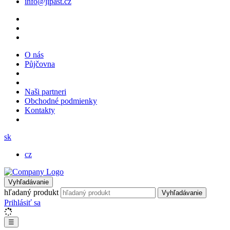
info@jipast.cz
O nás
Půjčovna
Naši partneri
Obchodné podmienky
Kontakty
sk
cz
Vyhľadávanie
hľadaný produkt
Vyhľadávanie
Prihlásiť sa
☰