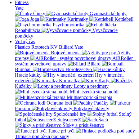
Fitness
Yate
Činky
Gymnastické lopty
Joga
Karimatky
Kettlebell
Psychomotorika
Rehabilitácia
Vyvažovacie
pomôcky
Voľný čas
Plastico Rototech
KV Billiard
Yate
Bojové umenia
Agility
pre psy
AiRRoller -
systém povrchovej úpravy
Biliard
Bumball
Horolezectvo
Hracie kútiky
Hry v interiéri,
exteriéri
Karimatky
Karty
Kuželky
Lopty a predmety
Mini lezecká stena mobil
Multisenzorická terapia
Ochrana lodí
Padáky
Parkour
Pohybové aktivity
Spoločenské hry
Stolný
futbal
Subsoccer®
Šach
Šípky a príslušenstvo
Tanec pri tyči
Tlmiaca podložka pod sudy