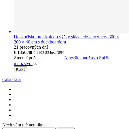
Doskočisko pre skok do výšky skladacie – rozmery 300 ×
200 × 40 cm s duckboardom
21 pracovných dní
€ 1356,48
€ 1102,83
bez DPH
Zmeniť počet
Navýšiť množstvo
Snížit
množstvo
ks
Kúpiť
ďalší
ďalší
Nech vám nič neunikne