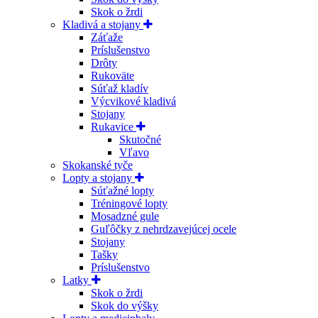
Skok o žrdi
Kladivá a stojany
Záťaže
Príslušenstvo
Drôty
Rukoväte
Súťaž kladív
Výcvikové kladivá
Stojany
Rukavice
Skutočné
Vľavo
Skokanské tyče
Lopty a stojany
Súťažné lopty
Tréningové lopty
Mosadzné gule
Guľôčky z nehrdzavejúcej ocele
Stojany
Tašky
Príslušenstvo
Latky
Skok o žrdi
Skok do výšky