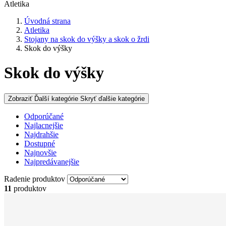
Atletika
Úvodná strana
Atletika
Stojany na skok do výšky a skok o žrdi
Skok do výšky
Skok do výšky
Zobraziť Ďalší kategórie
Skryť ďalšie kategórie
Odporúčané
Najlacnejšie
Najdrahšie
Dostupné
Najnovšie
Najpredávanejšie
Radenie produktov
11
produktov