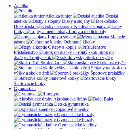
Atletika
Atletika junior
Detská
atletika
Disky a stojany
Doskočisko
Kladivá a stojany
Latky
Lopty a medicinbaly
Lopty a stojany
Meracie
pásma
Ochranné klietky
Oštepy a kopije
Príslušenstvo
Skok do
diaľky / Trojitý skok
Skok do výšky
Skok o žrdi
Skokanské tyče
Stojany na skok do
výšky a skok o žrdi
Športové prekážky
Štafetové kolíky
Štartovacie bloky
Gymnastika
Akrobatické dráhy
Balet
Detská gymnastika
Dopadové žinenky
Gymnastické hrazdy
Gymnastické hrazdy
Gymnastické kladiny