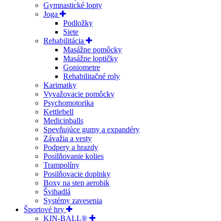
Gymnastické lopty
Joga
Podložky
Siete
Rehabilitácia
Masážne pomôcky
Masážne loptičky
Goniometre
Rehabilitačné roly
Karimatky
Vyvažovacie pomôcky
Psychomotorika
Kettlebell
Medicinballs
Spevňujúce gumy a expandéry
Závažia a vesty
Podpery a hrazdy
Posilňovanie kolies
Trampolíny
Posilňovacie doplnky
Boxy na step aerobik
Švihadlá
Systémy zavesenia
Športové hry
KIN-BALL®