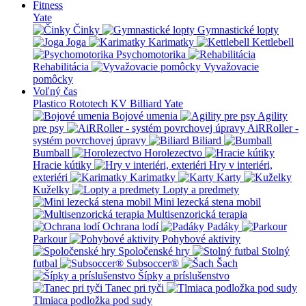
Fitness
Yate
Činky
Gymnastické lopty
Joga
Karimatky
Kettlebell
Psychomotorika
Rehabilitácia
Vyvažovacie
pomôcky
Voľný čas
Plastico Rototech
KV Billiard
Yate
Bojové umenia
Agility
pre psy
AiRRoller -
systém povrchovej úpravy
Biliard
Bumball
Horolezectvo
Hracie kútiky
Hry v interiéri,
exteriéri
Karimatky
Karty
Kuželky
Lopty a predmety
Mini lezecká stena mobil
Multisenzorická terapia
Ochrana lodí
Padáky
Parkour
Pohybové aktivity
Spoločenské hry
Stolný
futbal
Subsoccer®
Šach
Šípky a príslušenstvo
Tanec pri tyči
Tlmiaca podložka pod sudy