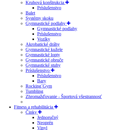
Kruhová konštrukcia
Príslušenstvo
Balet
Systémy skoku
Gymnastické podlahy
Gymnastické podlahy
Príslušenstvo
Vozíky
Akrobatické dráhy
Gymnastické kužele
Gymnastické lopty
Gymnastické obruče
Gymnastické stuhy
Príslušenstvo
Príslušenstvo
Bary
Rocking´Gym
Tumbling
Zhromažďovanie - Športová všestrannosť
Fitness a rehabilitácia
Činky
Jednoručný
Neoprén
Vinyl