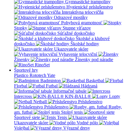
Gymnastické trampolíny
Hygienické príslušenstvo
Interaktívna telocvičňa
Odrazové mostíky
Pohybová gramotnosť
Stopky
Stupne víťazov
Súťažné doskočisko
Školské a klubové
doskočisko
Školské hodiny
Ukazovatele skóre
Vybavenie telocviční
Žínenky
Žínenky pod náradie
RinoSet
Športové hry
Plastico Rototech
Yate
Badminton
Basketbal
Florbal
Futbal
Hádzaná
Informačné tabule
Intercross
KIN-BALL®
Lopty
Netball
Príslušenstvo
Príslušenstvo
Rugby,
am. futbal
Stolný tenis
Športové siete
Tenis
Ukazovatele skóre
Vodné pólo
Volejbal
Výrazné dresy