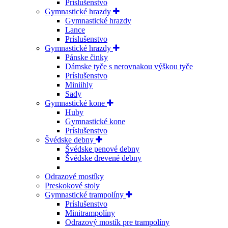
Príslušenstvo
Gymnastické hrazdy
Gymnastické hrazdy
Lance
Príslušenstvo
Gymnastické hrazdy
Pánske činky
Dámske tyče s nerovnakou výškou tyče
Príslušenstvo
Miniihly
Sady
Gymnastické kone
Huby
Gymnastické kone
Príslušenstvo
Švédske debny
Švédske penové debny
Švédske drevené debny
Odrazové mostíky
Preskokové stoly
Gymnastické trampolíny
Príslušenstvo
Minitrampolíny
Odrazový mostík pre trampolíny