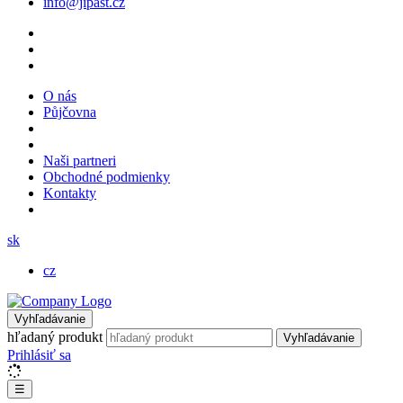
info@jipast.cz
O nás
Půjčovna
Naši partneri
Obchodné podmienky
Kontakty
sk
cz
Vyhľadávanie
hľadaný produkt
Vyhľadávanie
Prihlásiť sa
☰