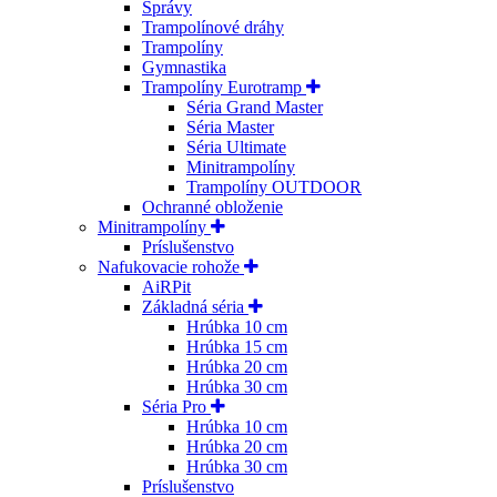
Správy
Trampolínové dráhy
Trampolíny
Gymnastika
Trampolíny Eurotramp
Séria Grand Master
Séria Master
Séria Ultimate
Minitrampolíny
Trampolíny OUTDOOR
Ochranné obloženie
Minitrampolíny
Príslušenstvo
Nafukovacie rohože
AiRPit
Základná séria
Hrúbka 10 cm
Hrúbka 15 cm
Hrúbka 20 cm
Hrúbka 30 cm
Séria Pro
Hrúbka 10 cm
Hrúbka 20 cm
Hrúbka 30 cm
Príslušenstvo