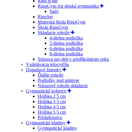
Rino Kjub
RinoGym Air detská gymnastika
Sady
RinoSet
Materská škola RinoGym
Škola RinoGym
Skladacie rohože
4-dielna podložka
5-dielna podložka
6-dielna podložka
8-dielna podložka
Súprava pre deti v predškolskom veku
Vzdelávacia telocvičňa
Dopadové žinenky
Ďalšie rohože
Podložky pod nástroje
Nárazové rohože skladacie
Gymnastické koberce
Hrúbka 2,5 cm
Hrúbka 3,5 cm
Hrúbka 4,5 cm
Hrúbka 5,5 cm
Príslušenstvo
Gymnastické kladiny
Gymnastické kladiny