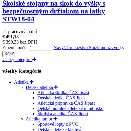
Školské stojany na skok do výšky s
bezpečnostným držiakom na latky
STW18-04
21 pracovných dní
€ 491,18
€ 399,33 bez DPH
Zmeniť počet
Navýšiť množstvo
Snížit množstvo
ks
Kúpiť
všetky kategórie
všetky kategórie
Atletika
Detská atletika
Atletická škôlka ČAS Jipast
Detská atletika ČAS Jipast
Atletická prípravka ČAS Jipast
Detské mobilné atletické minihrisko
Školská atletika ČAS Jipast
Atletika junior
Športové lopty z PVC
Detské atletické kladivá