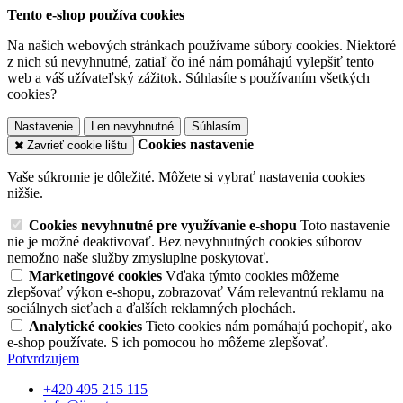
Tento e-shop používa cookies
Na našich webových stránkach používame súbory cookies. Niektoré
z nich sú nevyhnutné, zatiaľ čo iné nám pomáhajú vylepšiť tento
web a váš užívateľský zážitok. Súhlasíte s používaním všetkých
cookies?
Nastavenie
Len nevyhnutné
Súhlasím
Cookies nastavenie
Zavrieť cookie lištu
Vaše súkromie je dôležité. Môžete si vybrať nastavenia cookies
nižšie.
Cookies nevyhnutné pre využívanie e-shopu
Toto nastavenie
nie je možné deaktivovať. Bez nevyhnutných cookies súborov
nemožno naše služby zmysluplne poskytovať.
Marketingové cookies
Vďaka týmto cookies môžeme
zlepšovať výkon e-shopu, zobrazovať Vám relevantnú reklamu na
sociálnych sieťach a ďalších reklamných plochách.
Analytické cookies
Tieto cookies nám pomáhajú pochopiť, ako
e-shop používate. S ich pomocou ho môžeme zlepšovať.
Potvrdzujem
+420 495 215 115