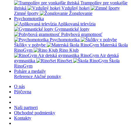
Trampolíny pre vonkajšie
ihriská
Vzdušný hokej
Zimné športy
Žonglovanie
Psychomotorika
Aplikovaná televízia
Gymnastické lopty
Pohybová gramotnosť
Psychomotorika
Škôlky v pohybe
Materská škola
RinoGym
Rino Kjub
RinoGym Air detská
gymnastika
RinoSet
Škola
RinoGym
Poháre a medaily
Reference
Akčné ponuky
O nás
Půjčovna
Naši partneri
Obchodné podmienky
Kontakty