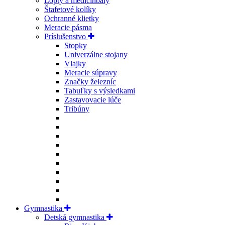
Lopty a medicinbaly
Štafetové kolíky
Ochranné klietky
Meracie pásma
Príslušenstvo
Stopky
Univerzálne stojany
Vlajky
Meracie súpravy
Značky železníc
Tabuľky s výsledkami
Zastavovacie lúče
Tribúny
Gymnastika
Detská gymnastika