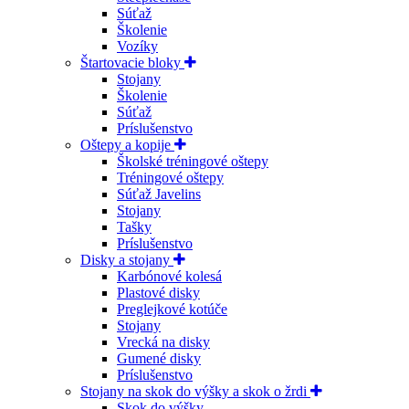
Súťaž
Školenie
Vozíky
Štartovacie bloky
Stojany
Školenie
Súťaž
Príslušenstvo
Oštepy a kopije
Školské tréningové oštepy
Tréningové oštepy
Súťaž Javelins
Stojany
Tašky
Príslušenstvo
Disky a stojany
Karbónové kolesá
Plastové disky
Preglejkové kotúče
Stojany
Vrecká na disky
Gumené disky
Príslušenstvo
Stojany na skok do výšky a skok o žrdi
Skok do výšky