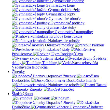
Gymnastické koberce
Gymnastické kone
Gymnastické kužele
Gymnastické lopty
Gymnastické obruče
Gymnastické podlahy
Gymnastické stuhy
Gymnastické trampolíny
Kruhová konštrukcia
Nafukovacie rohože
Odrazové mostíky
Parkour
Preskokové stoly
Príslušenstvo
Rocking´Gym
Systémy skoku
Švédske
debny
Tumbling
Vzdelávacia telocvičňa
Žínenky
Dopadové žinenky
Doskočisko
Doskočisko interiér
Nafukovacie rohože
Tatami
Žínenky
RinoSet
Školský šport
Dopadové žinenky
Doskočisko
Gymnastické koberce