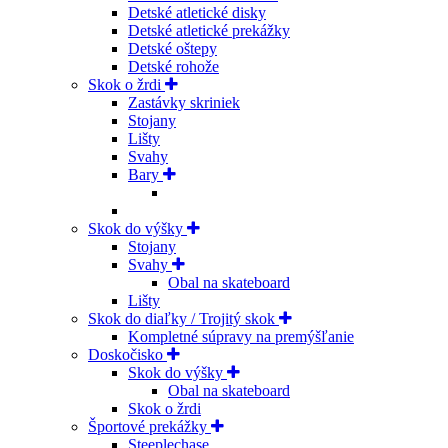
Detské atletické disky
Detské atletické prekážky
Detské oštepy
Detské rohože
Skok o žrdi
Zastávky skriniek
Stojany
Lišty
Svahy
Bary
Skok do výšky
Stojany
Svahy
Obal na skateboard
Lišty
Skok do diaľky / Trojitý skok
Kompletné súpravy na premýšľanie
Doskočisko
Skok do výšky
Obal na skateboard
Skok o žrdi
Športové prekážky
Steeplechase