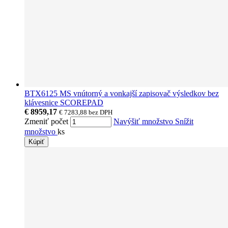
BTX6125 MS vnútorný a vonkajší zapisovač výsledkov bez
klávesnice SCOREPAD
€ 8959,17
€ 7283,88
bez DPH
Zmeniť počet
Navýšiť množstvo
Snížit
množstvo
ks
Kúpiť