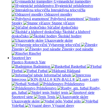
Gymnastické trampolíny
Hygienické príslušenstvo
Interaktívna telocvičňa
Odrazové mostíky
Pohybová gramotnosť
Stopky
Stupne víťazov
Súťažné doskočisko
Školské a klubové
doskočisko
Školské hodiny
Ukazovatele skóre
Vybavenie telocviční
Žínenky
Žínenky pod náradie
RinoSet
Športové hry
Plastico Rototech
Yate
Badminton
Basketbal
Florbal
Futbal
Hádzaná
Informačné tabule
Intercross
KIN-BALL®
Lopty
Netball
Príslušenstvo
Príslušenstvo
Rugby,
am. futbal
Stolný tenis
Športové siete
Tenis
Ukazovatele skóre
Vodné pólo
Volejbal
Výrazné dresy