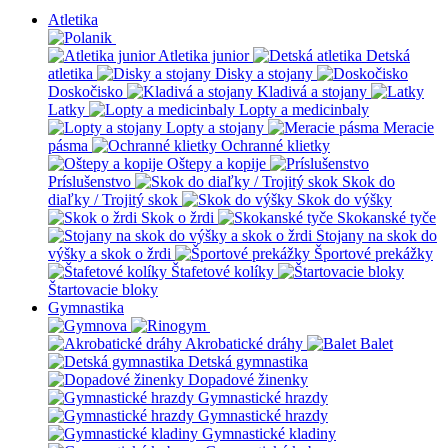
Atletika
Atletika junior
Detská
atletika
Disky a stojany
Doskočisko
Kladivá a stojany
Latky
Lopty a medicinbaly
Lopty a stojany
Meracie
pásma
Ochranné klietky
Oštepy a kopije
Príslušenstvo
Skok do
diaľky / Trojitý skok
Skok do výšky
Skok o žrdi
Skokanské tyče
Stojany na skok do
výšky a skok o žrdi
Športové prekážky
Štafetové kolíky
Štartovacie bloky
Gymnastika
Akrobatické dráhy
Balet
Detská gymnastika
Dopadové žinenky
Gymnastické hrazdy
Gymnastické hrazdy
Gymnastické kladiny