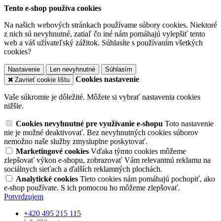
Tento e-shop používa cookies
Na našich webových stránkach používame súbory cookies. Niektoré
z nich sú nevyhnutné, zatiaľ čo iné nám pomáhajú vylepšiť tento
web a váš užívateľský zážitok. Súhlasíte s používaním všetkých
cookies?
Nastavenie
Len nevyhnutné
Súhlasím
Cookies nastavenie
Zavrieť cookie lištu
Vaše súkromie je dôležité. Môžete si vybrať nastavenia cookies
nižšie.
Cookies nevyhnutné pre využívanie e-shopu
Toto nastavenie
nie je možné deaktivovať. Bez nevyhnutných cookies súborov
nemožno naše služby zmysluplne poskytovať.
Marketingové cookies
Vďaka týmto cookies môžeme
zlepšovať výkon e-shopu, zobrazovať Vám relevantnú reklamu na
sociálnych sieťach a ďalších reklamných plochách.
Analytické cookies
Tieto cookies nám pomáhajú pochopiť, ako
e-shop používate. S ich pomocou ho môžeme zlepšovať.
Potvrdzujem
+420 495 215 115