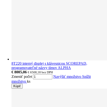
8T220 interný displej s klávesnicou SCOREPAD,
programovateľné názvy tímov ALPHA
€ 8005,06
€ 6508,18
bez DPH
Zmeniť počet
Navýšiť množstvo
Snížit
množstvo
ks
Kúpiť