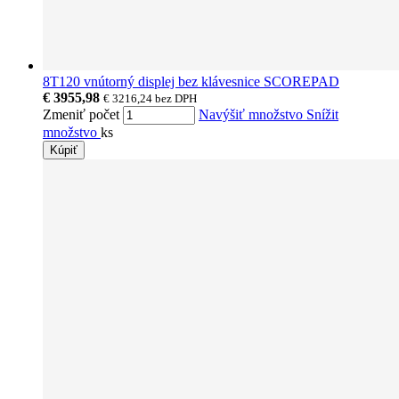
8T120 vnútorný displej bez klávesnice SCOREPAD
€ 3955,98
€ 3216,24
bez DPH
Zmeniť počet
Navýšiť množstvo
Snížit
množstvo
ks
Kúpiť