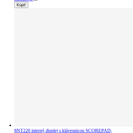
Kúpiť
8NT220 interný displej s klávesnicou SCOREPAD,