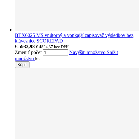
BTX6025 MS vnútorný a vonkajší zapisovač výsledkov bez
klávesnice SCOREPAD
€ 5933,98
€ 4824,37
bez DPH
Zmeniť počet
Navýšiť množstvo
Snížit
množstvo
ks
Kúpiť