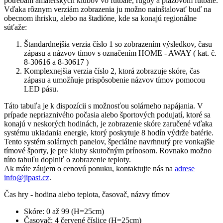
potrebám amatérskych klubov vo futbale, rugby a plážovom futbale.
Vďaka rôznym verziám zobrazenia ju možno nainštalovať buď na
obecnom ihrisku, alebo na štadióne, kde sa konajú regionálne
súťaže:
Štandardnejšia verzia číslo 1 so zobrazením výsledkov, času
zápasu a názvov tímov s označením HOME - AWAY ( kat. č.
8-30616 a 8-30617 )
Komplexnejšia verzia číslo 2, ktorá zobrazuje skóre, čas
zápasu a umožňuje prispôsobenie názvov tímov pomocou
LED pásu.
Táto tabuľa je k dispozícii s možnosťou solárneho napájania. V
prípade nepriaznivého počasia alebo športových podujatí, ktoré sa
konajú v neskorých hodinách, je zobrazenie skóre zaručené vďaka
systému ukladania energie, ktorý poskytuje 8 hodín výdrže batérie.
Tento systém solárnych panelov, špeciálne navrhnutý pre vonkajšie
tímové športy, je pre kluby skutočným prínosom. Rovnako možno
túto tabuľu doplniť o zobrazenie teploty.
Ak máte záujem o cenovú ponuku, kontaktujte nás na
adrese
info@jipast.cz
.
Čas hry - hodina alebo teplota, časovač, názvy tímov
Skóre: 0 až 99 (H=25cm)
Časovač: 4 červené číslice (H=25cm)