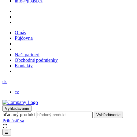
info@jipast.cz
O nás
Půjčovna
Naši partneri
Obchodné podmienky
Kontakty
sk
cz
Vyhľadávanie
hľadaný produkt
Vyhľadávanie
Prihlásiť sa
☰