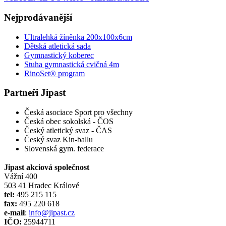
Nejprodávanější
Ultralehká žíněnka 200x100x6cm
Dětská atletická sada
Gymnastický koberec
Stuha gymnastická cvičná 4m
RinoSet® program
Partneři Jipast
Česká asociace Sport pro všechny
Česká obec sokolská - ČOS
Český atletický svaz - ČAS
Český svaz Kin-ballu
Slovenská gym. federace
Jipast akciová společnost
Vážní 400
503 41 Hradec Králové
tel:
495 215 115
fax:
495 220 618
e-mail
:
info@jipast.cz
IČO:
25944711