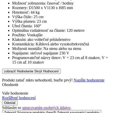
Možnosť zobrazenia: časovač / hodiny
Rozmery: D1500 x V1130 x H85 mm
Hmotnosť: 44 kg
Výška číslic: 25 cm
Výška písmen: 23 cm
Uhol čítania: 160°
Optimálna vzdialenosť na čítanie: 120 metrov
Použitie: Vonkajšie
Klaksón: ako voliteľné príslušenstvo
Komunikácia: Káblová alebo vysokofrekvenčná
Možnosti montáže: Na stenu alebo na stenu
Napájanie: sieťové napájanie 230 V
Programovateľné názvy tímov: V = 23 cm až 8 znakov, V =
15 cm až 10 znakov
zobraziť Hodnotenie
Skrýt Hodnocení
Produkt zatiaľ nikto nehodnotil, buďte prvý!
Napíšte hodnotenie
Ohodnotit
Vaše hodnotenie
Rozšířené hodnocení
Odoslať
Súhlasím so
spracovaním osobných údajov
.
Zobraziť Súvisiace produkty
(lang3) Zobrazit související produkty