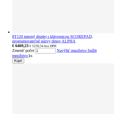
8T120 interný displej s klávesnicou SCOREPAD,
programovateľné názvy tímov ALPHA
€ 6469,23
€ 5259,54
bez DPH
Zmeniť počet
Navýšiť množstvo
Snížit
množstvo
ks
Kúpiť