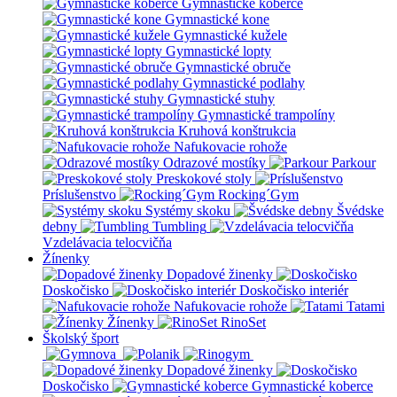
Gymnastické koberce
Gymnastické kone
Gymnastické kužele
Gymnastické lopty
Gymnastické obruče
Gymnastické podlahy
Gymnastické stuhy
Gymnastické trampolíny
Kruhová konštrukcia
Nafukovacie rohože
Odrazové mostíky
Parkour
Preskokové stoly
Príslušenstvo
Rocking´Gym
Systémy skoku
Švédske
debny
Tumbling
Vzdelávacia telocvičňa
Žínenky
Dopadové žinenky
Doskočisko
Doskočisko interiér
Nafukovacie rohože
Tatami
Žínenky
RinoSet
Školský šport
Dopadové žinenky
Doskočisko
Gymnastické koberce