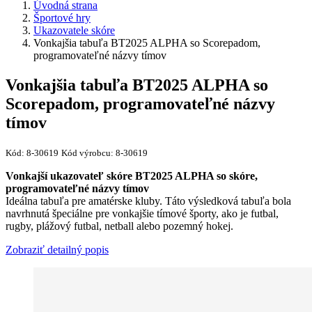
Úvodná strana
Športové hry
Ukazovatele skóre
Vonkajšia tabuľa BT2025 ALPHA so Scorepadom,
programovateľné názvy tímov
Vonkajšia tabuľa BT2025 ALPHA so
Scorepadom, programovateľné názvy
tímov
Kód:
8-30619
Kód výrobcu:
8-30619
Vonkajší ukazovateľ skóre BT2025 ALPHA so skóre,
programovateľné názvy tímov
Ideálna tabuľa pre amatérske kluby. Táto výsledková tabuľa bola
navrhnutá špeciálne pre vonkajšie tímové športy, ako je futbal,
rugby, plážový futbal, netball alebo pozemný hokej.
Zobraziť detailný popis