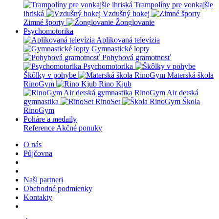
Trampolíny pre vonkajšie
ihriská
Vzdušný hokej
Zimné športy
Žonglovanie
Psychomotorika
Aplikovaná televízia
Gymnastické lopty
Pohybová gramotnosť
Psychomotorika
Škôlky v pohybe
Materská škola
RinoGym
Rino Kjub
RinoGym Air detská
gymnastika
RinoSet
Škola
RinoGym
Poháre a medaily
Reference
Akčné ponuky
O nás
Půjčovna
Naši partneri
Obchodné podmienky
Kontakty