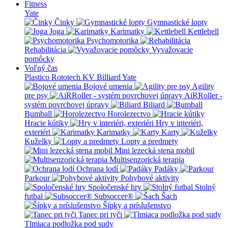
Fitness
Yate
Činky
Gymnastické lopty
Joga
Karimatky
Kettlebell
Psychomotorika
Rehabilitácia
Vyvažovacie
pomôcky
Voľný čas
Plastico Rototech
KV Billiard
Yate
Bojové umenia
Agility
pre psy
AiRRoller -
systém povrchovej úpravy
Biliard
Bumball
Horolezectvo
Hracie kútiky
Hry v interiéri,
exteriéri
Karimatky
Karty
Kuželky
Lopty a predmety
Mini lezecká stena mobil
Multisenzorická terapia
Ochrana lodí
Padáky
Parkour
Pohybové aktivity
Spoločenské hry
Stolný
futbal
Subsoccer®
Šach
Šípky a príslušenstvo
Tanec pri tyči
Tlmiaca podložka pod sudy