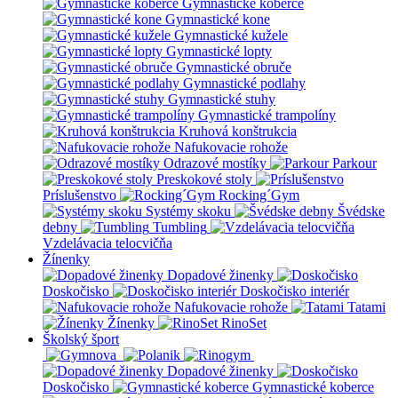
Gymnastické koberce
Gymnastické kone
Gymnastické kužele
Gymnastické lopty
Gymnastické obruče
Gymnastické podlahy
Gymnastické stuhy
Gymnastické trampolíny
Kruhová konštrukcia
Nafukovacie rohože
Odrazové mostíky
Parkour
Preskokové stoly
Príslušenstvo
Rocking´Gym
Systémy skoku
Švédske
debny
Tumbling
Vzdelávacia telocvičňa
Žínenky
Dopadové žinenky
Doskočisko
Doskočisko interiér
Nafukovacie rohože
Tatami
Žínenky
RinoSet
Školský šport
Dopadové žinenky
Doskočisko
Gymnastické koberce