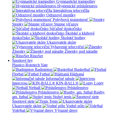
Gymnastické trampolíny
Hygienické príslušenstvo
Interaktívna telocvičňa
Odrazové mostíky
Pohybová gramotnosť
Stopky
Stupne víťazov
Súťažné doskočisko
Školské a klubové
doskočisko
Školské hodiny
Ukazovatele skóre
Vybavenie telocviční
Žínenky
Žínenky pod náradie
RinoSet
Športové hry
Plastico Rototech
Yate
Badminton
Basketbal
Florbal
Futbal
Hádzaná
Informačné tabule
Intercross
KIN-BALL®
Lopty
Netball
Príslušenstvo
Príslušenstvo
Rugby,
am. futbal
Stolný tenis
Športové siete
Tenis
Ukazovatele skóre
Vodné pólo
Volejbal
Výrazné dresy