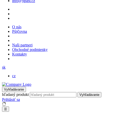
info@jipast.cz
O nás
Půjčovna
Naši partneri
Obchodné podmienky
Kontakty
sk
cz
Vyhľadávanie
hľadaný produkt
Vyhľadávanie
Prihlásiť sa
☰