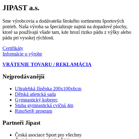
JIPAST a.s.
Sme výrobcovia a dodávatelia širokého sortimentu športových
potrieb. Naša výroba sa špecializuje najmä na dopadové plochy,
ktoré sa používajú všade tam, kde hrozí riziko pádu z výšky alebo
pádu pri vysokej rýchlosti.
Certifikáty
Informácie o výrobe
VRÁTENIE TOVARU / REKLAMÁCIA
Nejprodávanější
Ultralehká žíněnka 200x100x6cm
Dětská atletická sada
Gymnastický koberec
Stuha gymnastická cvičná 4m
RinoSet® program
Partneři Jipast
Česká asociace Sport pro všechny