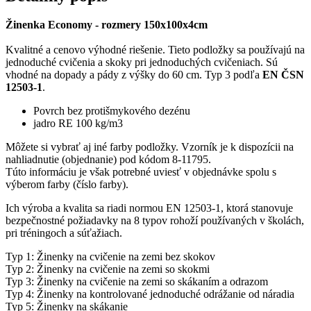
Žinenka Economy - rozmery 150x100x4cm
Kvalitné a cenovo výhodné riešenie. Tieto podložky sa používajú na
jednoduché cvičenia a skoky pri jednoduchých cvičeniach. Sú
vhodné na dopady a pády z výšky do 60 cm. Typ 3 podľa
EN ČSN
12503-1
.
Povrch bez protišmykového dezénu
jadro RE 100 kg/m3
Môžete si vybrať aj iné farby podložky. Vzorník je k dispozícii na
nahliadnutie (objednanie) pod kódom 8-11795.
Túto informáciu je však potrebné uviesť v objednávke spolu s
výberom farby (číslo farby).
Ich výroba a kvalita sa riadi normou EN 12503-1, ktorá stanovuje
bezpečnostné požiadavky na 8 typov rohoží používaných v školách,
pri tréningoch a súťažiach.
Typ 1: Žinenky na cvičenie na zemi bez skokov
Typ 2: Žinenky na cvičenie na zemi so skokmi
Typ 3: Žinenky na cvičenie na zemi so skákaním a odrazom
Typ 4: Žinenky na kontrolované jednoduché odrážanie od náradia
Typ 5: Žinenky na skákanie