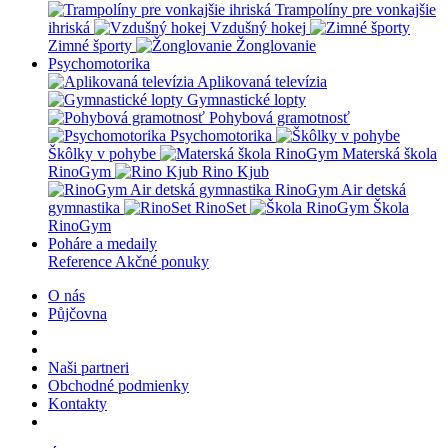
Trampolíny pre vonkajšie
ihriská
Vzdušný hokej
Zimné športy
Žonglovanie
Psychomotorika
Aplikovaná televízia
Gymnastické lopty
Pohybová gramotnosť
Psychomotorika
Škôlky v pohybe
Materská škola
RinoGym
Rino Kjub
RinoGym Air detská
gymnastika
RinoSet
Škola
RinoGym
Poháre a medaily
Reference
Akčné ponuky
O nás
Půjčovna
Naši partneri
Obchodné podmienky
Kontakty