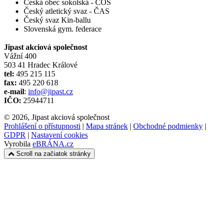
Česká obec sokolská - ČOS
Český atletický svaz - ČAS
Český svaz Kin-ballu
Slovenská gym. federace
Jipast akciová společnost
Vážní 400
503 41 Hradec Králové
tel:
495 215 115
fax:
495 220 618
e-mail
:
info@jipast.cz
IČO:
25944711
© 2026, Jipast akciová společnost
Prohlášení o přístupnosti
|
Mapa stránek
|
Obchodné podmienky
|
GDPR
|
Nastavení cookies
Vyrobila
eBRÁNA.cz
Scroll na začiatok stránky