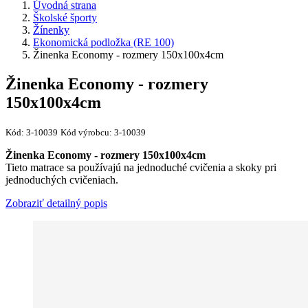
Úvodná strana
Školské športy
Žínenky
Ekonomická podložka (RE 100)
Žinenka Economy - rozmery 150x100x4cm
Žinenka Economy - rozmery
150x100x4cm
Kód:
3-10039
Kód výrobcu:
3-10039
Žinenka Economy - rozmery 150x100x4cm​
Tieto matrace sa používajú na jednoduché cvičenia a skoky pri
jednoduchých cvičeniach.
Zobraziť detailný popis