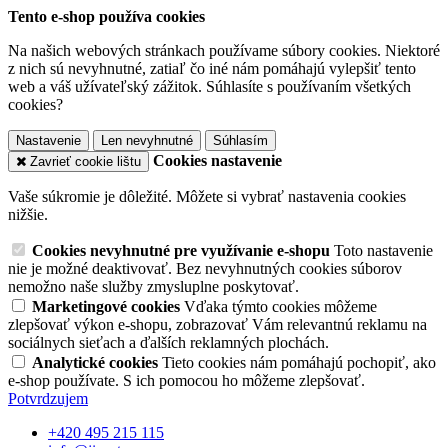
Tento e-shop používa cookies
Na našich webových stránkach používame súbory cookies. Niektoré
z nich sú nevyhnutné, zatiaľ čo iné nám pomáhajú vylepšiť tento
web a váš užívateľský zážitok. Súhlasíte s používaním všetkých
cookies?
Nastavenie
Len nevyhnutné
Súhlasím
Cookies nastavenie
Zavrieť cookie lištu
Vaše súkromie je dôležité. Môžete si vybrať nastavenia cookies
nižšie.
Cookies nevyhnutné pre využívanie e-shopu
Toto nastavenie
nie je možné deaktivovať. Bez nevyhnutných cookies súborov
nemožno naše služby zmysluplne poskytovať.
Marketingové cookies
Vďaka týmto cookies môžeme
zlepšovať výkon e-shopu, zobrazovať Vám relevantnú reklamu na
sociálnych sieťach a ďalších reklamných plochách.
Analytické cookies
Tieto cookies nám pomáhajú pochopiť, ako
e-shop používate. S ich pomocou ho môžeme zlepšovať.
Potvrdzujem
+420 495 215 115