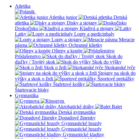
Atletika
Atletika junior
Detská
atletika
Disky a stojany
Doskočisko
Kladivá a stojany
Latky
Lopty a medicinbaly
Lopty a stojany
Meracie
pásma
Ochranné klietky
Oštepy a kopije
Príslušenstvo
Skok do
diaľky / Trojitý skok
Skok do výšky
Skok o žrdi
Skokanské tyče
Stojany na skok do
výšky a skok o žrdi
Športové prekážky
Štafetové kolíky
Štartovacie bloky
Gymnastika
Akrobatické dráhy
Balet
Detská gymnastika
Dopadové žinenky
Gymnastické hrazdy
Gymnastické hrazdy
Gymnastické kladiny