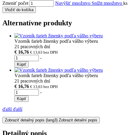
Zmeniť počet
Navýšiť množstvo
Snížit množstvo
ks
Vložiť do košíka
Alternatívne produkty
Vzorník farieb žinenky podľa vášho výberu
21 pracovných dní
€ 16,76
€ 13,63
bez DPH
-
Kúpiť
Vzorník farieb žinenky podľa vášho výberu
21 pracovných dní
€ 16,76
€ 13,63
bez DPH
-
Kúpiť
ďalší
ďalší
Zobraziť detailný popis
(lang3) Zobrazit detailní popis
Detailný popis