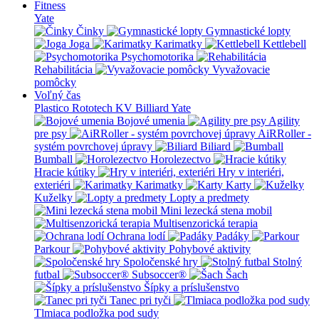
Fitness
Yate
Činky
Gymnastické lopty
Joga
Karimatky
Kettlebell
Psychomotorika
Rehabilitácia
Vyvažovacie
pomôcky
Voľný čas
Plastico Rototech
KV Billiard
Yate
Bojové umenia
Agility
pre psy
AiRRoller -
systém povrchovej úpravy
Biliard
Bumball
Horolezectvo
Hracie kútiky
Hry v interiéri,
exteriéri
Karimatky
Karty
Kuželky
Lopty a predmety
Mini lezecká stena mobil
Multisenzorická terapia
Ochrana lodí
Padáky
Parkour
Pohybové aktivity
Spoločenské hry
Stolný
futbal
Subsoccer®
Šach
Šípky a príslušenstvo
Tanec pri tyči
Tlmiaca podložka pod sudy