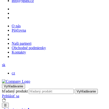
info@jipast.cz
O nás
Půjčovna
Naši partneri
Obchodné podmienky
Kontakty
sk
cz
Vyhľadávanie
hľadaný produkt
Vyhľadávanie
Prihlásiť sa
☰