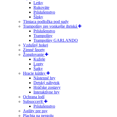
Letky
Rukoväte
Príslušenstvo
Šípky
Tlmiaca podložka pod sudy
Trampolíny pre vonkajšie ihriská
Príslušenstvo
Trampolíny
Trampolíny GARLANDO
Vzdušný hokej
Zimné športy
Žonglovanie
Kužele
Lopty
Šatky
Hracie kútiky
Nástenné hry
Detský nábytok
Hráčske zostavy
Interaktívne hry
Ochrana lodí
Subsoccer®
Príslušenstvo
Agility pre psy
Plachta na pergolu