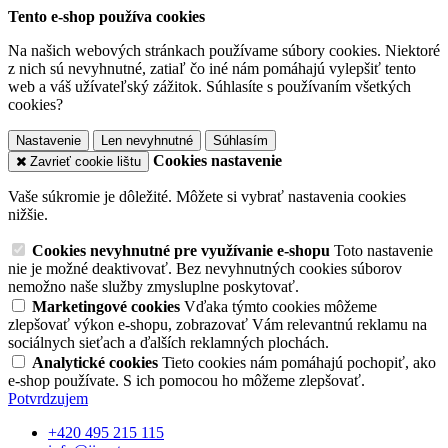
Tento e-shop používa cookies
Na našich webových stránkach používame súbory cookies. Niektoré
z nich sú nevyhnutné, zatiaľ čo iné nám pomáhajú vylepšiť tento
web a váš užívateľský zážitok. Súhlasíte s používaním všetkých
cookies?
Nastavenie
Len nevyhnutné
Súhlasím
Cookies nastavenie
Zavrieť cookie lištu
Vaše súkromie je dôležité. Môžete si vybrať nastavenia cookies
nižšie.
Cookies nevyhnutné pre využívanie e-shopu
Toto nastavenie
nie je možné deaktivovať. Bez nevyhnutných cookies súborov
nemožno naše služby zmysluplne poskytovať.
Marketingové cookies
Vďaka týmto cookies môžeme
zlepšovať výkon e-shopu, zobrazovať Vám relevantnú reklamu na
sociálnych sieťach a ďalších reklamných plochách.
Analytické cookies
Tieto cookies nám pomáhajú pochopiť, ako
e-shop používate. S ich pomocou ho môžeme zlepšovať.
Potvrdzujem
+420 495 215 115