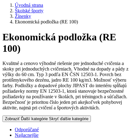
Úvodná strana
Školské športy
Žínenky
Ekonomická podložka (RE 100)
Ekonomická podložka (RE
100)
Kvalitné a cenovo výhodné riešenie pre jednoduché cvičenia a
skoky pri jednoduchých cvičeniach. Vhodné na dopady a pády z
výšky do 60 cm. Typ 3 podľa EN ČSN 12503-1. Povrch bez
protišmykového dezénu, jadro RE 100 kg/m3. Možnosť výberu
farby. Podložky a dopadové plochy JIPAST do interiéru spĺňajú
požiadavky normy EN 12503-1, ktorá stanovuje bezpečnostné
požiadavky na používanie v školách, pri tréningoch a súťažiach.
Bezpečnosť je prioritou číslo jeden pri akejkoľvek pohybovej
aktivite, najmä pri cvičení a športových aktivitách.
Zobraziť Ďalší kategórie
Skryť ďalšie kategórie
Odporúčané
Najlacnejšie