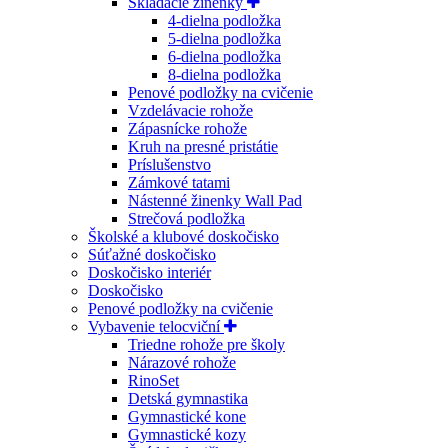
Skladacie žinenky
4-dielna podložka
5-dielna podložka
6-dielna podložka
8-dielna podložka
Penové podložky na cvičenie
Vzdelávacie rohože
Zápasnícke rohože
Kruh na presné pristátie
Príslušenstvo
Zámkové tatami
Nástenné žinenky Wall Pad
Strečová podložka
Školské a klubové doskočisko
Súťažné doskočisko
Doskočisko interiér
Doskočisko
Penové podložky na cvičenie
Vybavenie telocviční
Triedne rohože pre školy
Nárazové rohože
RinoSet
Detská gymnastika
Gymnastické kone
Gymnastické kozy