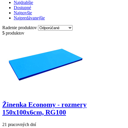
Najdrahšie
Dostupné
Najnovšie
Najpredávanejšie
Radenie produktov
5
produktov
Žinenka Economy - rozmery
150x100x6cm, RG100
21 pracovných dní