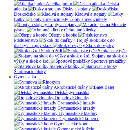
Atletika junior
Detská
atletika
Disky a stojany
Doskočisko
Kladivá a stojany
Latky
Lopty a medicinbaly
Lopty a stojany
Meracie
pásma
Ochranné klietky
Oštepy a kopije
Príslušenstvo
Skok do
diaľky / Trojitý skok
Skok do výšky
Skok o žrdi
Skokanské tyče
Stojany na skok do
výšky a skok o žrdi
Športové prekážky
Štafetové kolíky
Štartovacie bloky
Gymnastika
Akrobatické dráhy
Balet
Detská gymnastika
Dopadové žinenky
Gymnastické hrazdy
Gymnastické hrazdy
Gymnastické kladiny
Gymnastické koberce
Gymnastické kone
Gymnastické kužele