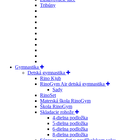
Tribúny
Gymnastika
Detská gymnastika
Rino Kjub
RinoGym Air detská gymnastika
Sady
RinoSet
Materská škola RinoGym
Škola RinoGym
Skladacie rohože
4-dielna podložka
5-dielna podložka
6-dielna podložka
8-dielna podložka