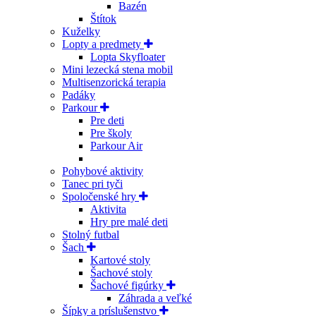
Bazén
Štítok
Kuželky
Lopty a predmety
Lopta Skyfloater
Mini lezecká stena mobil
Multisenzorická terapia
Padáky
Parkour
Pre deti
Pre školy
Parkour Air
Pohybové aktivity
Tanec pri tyči
Spoločenské hry
Aktivita
Hry pre malé deti
Stolný futbal
Šach
Kartové stoly
Šachové stoly
Šachové figúrky
Záhrada a veľké
Šípky a príslušenstvo