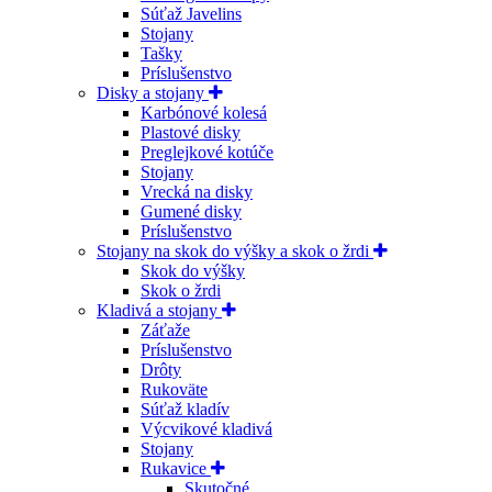
Súťaž Javelins
Stojany
Tašky
Príslušenstvo
Disky a stojany
Karbónové kolesá
Plastové disky
Preglejkové kotúče
Stojany
Vrecká na disky
Gumené disky
Príslušenstvo
Stojany na skok do výšky a skok o žrdi
Skok do výšky
Skok o žrdi
Kladivá a stojany
Záťaže
Príslušenstvo
Drôty
Rukoväte
Súťaž kladív
Výcvikové kladivá
Stojany
Rukavice
Skutočné