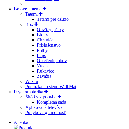
Bojové umenia
Tatami
Tatami pre džudo
Box
Obväzy, pásky
Bloky
Chrániče
Príslušenstvo
Prilby
Laps
Oblečenie, obuv
Vrecia
Rukavice
Závažia
Wushu
Podložka na stenu Wall Mat
Psychomotorika
Škôlky v pohybe
Kompletná sada
Aplikovaná televízia
Pohybová gramotnosť
Atletika