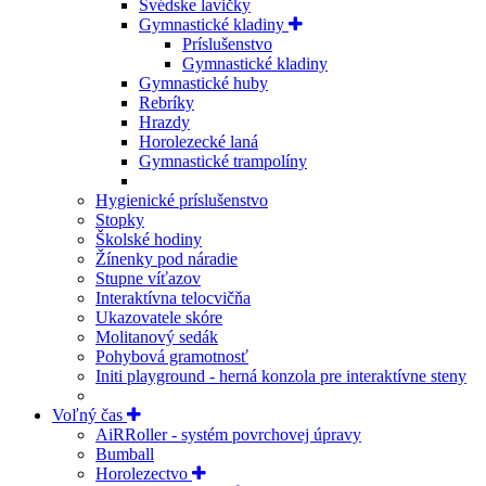
Švédske lavičky
Gymnastické kladiny
Príslušenstvo
Gymnastické kladiny
Gymnastické huby
Rebríky
Hrazdy
Horolezecké laná
Gymnastické trampolíny
Hygienické príslušenstvo
Stopky
Školské hodiny
Žínenky pod náradie
Stupne víťazov
Interaktívna telocvičňa
Ukazovatele skóre
Molitanový sedák
Pohybová gramotnosť
Initi playground - herná konzola pre interaktívne steny
Voľný čas
AiRRoller - systém povrchovej úpravy
Bumball
Horolezectvo