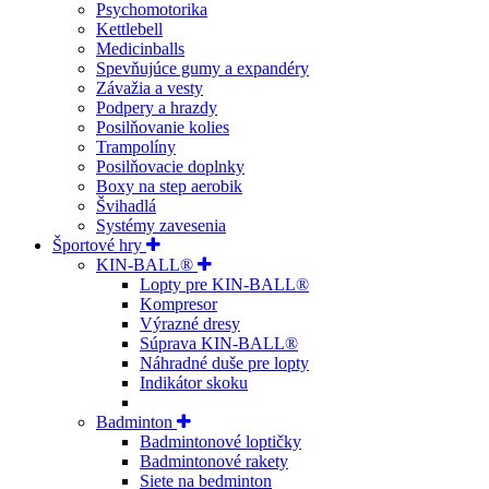
Psychomotorika
Kettlebell
Medicinballs
Spevňujúce gumy a expandéry
Závažia a vesty
Podpery a hrazdy
Posilňovanie kolies
Trampolíny
Posilňovacie doplnky
Boxy na step aerobik
Švihadlá
Systémy zavesenia
Športové hry
KIN-BALL®
Lopty pre KIN-BALL®
Kompresor
Výrazné dresy
Súprava KIN-BALL®
Náhradné duše pre lopty
Indikátor skoku
Badminton
Badmintonové loptičky
Badmintonové rakety
Siete na bedminton