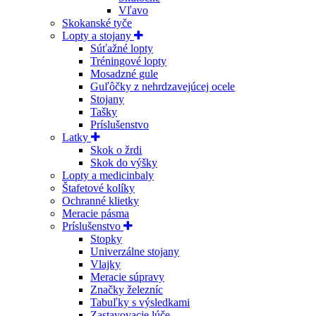
Vľavo
Skokanské tyče
Lopty a stojany
Súťažné lopty
Tréningové lopty
Mosadzné gule
Guľôčky z nehrdzavejúcej ocele
Stojany
Tašky
Príslušenstvo
Latky
Skok o žrdi
Skok do výšky
Lopty a medicinbaly
Štafetové kolíky
Ochranné klietky
Meracie pásma
Príslušenstvo
Stopky
Univerzálne stojany
Vlajky
Meracie súpravy
Značky železníc
Tabuľky s výsledkami
Zastavovacie lúče