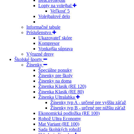
Beachvolejbal
Lopty na volejbal
Veľkosť 5
Volejbalové delo
Informačné tabule
Príslušenstvo
Ukazovateľ skóre
Kompresor
Vonkajšia súprava
Výrazné dresy
Školské športy
Žínenky
Špeciálne ponuky
Žinenky pre školy
Žinenky na doma
Žinenka Klasik (RE 120)
Žinenka Klasik (RE 80)
Žinenka Ultralahka
Žínenky typ A - určené pre vyššiu záťaž
Žínenky typ B - určené pre nižšiu záťaž
Ekonomická podložka (RE 100)
Rohož Ultra Economy
Mat Variant (RE 100)
Sada školských rohoží