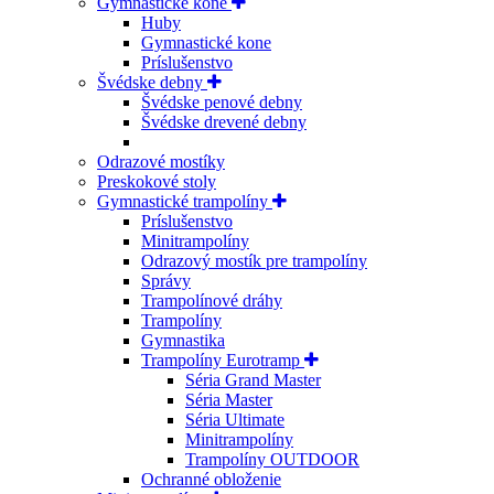
Gymnastické kone
Huby
Gymnastické kone
Príslušenstvo
Švédske debny
Švédske penové debny
Švédske drevené debny
Odrazové mostíky
Preskokové stoly
Gymnastické trampolíny
Príslušenstvo
Minitrampolíny
Odrazový mostík pre trampolíny
Správy
Trampolínové dráhy
Trampolíny
Gymnastika
Trampolíny Eurotramp
Séria Grand Master
Séria Master
Séria Ultimate
Minitrampolíny
Trampolíny OUTDOOR
Ochranné obloženie