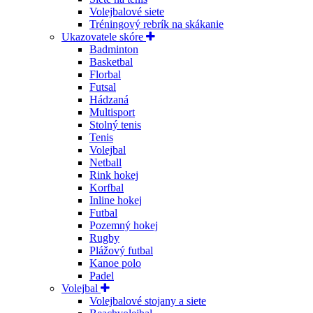
Volejbalové siete
Tréningový rebrík na skákanie
Ukazovatele skóre
Badminton
Basketbal
Florbal
Futsal
Hádzaná
Multisport
Stolný tenis
Tenis
Volejbal
Netball
Rink hokej
Korfbal
Inline hokej
Futbal
Pozemný hokej
Rugby
Plážový futbal
Kanoe polo
Padel
Volejbal
Volejbalové stojany a siete