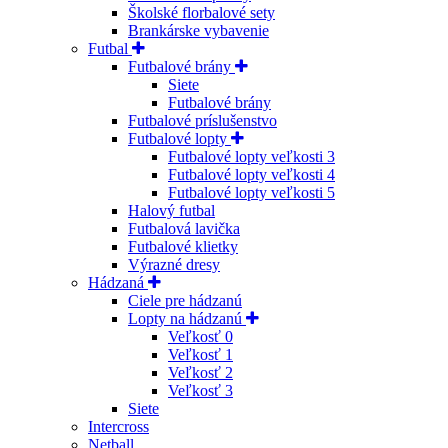
Školské florbalové sety
Brankárske vybavenie
Futbal
Futbalové brány
Siete
Futbalové brány
Futbalové príslušenstvo
Futbalové lopty
Futbalové lopty veľkosti 3
Futbalové lopty veľkosti 4
Futbalové lopty veľkosti 5
Halový futbal
Futbalová lavička
Futbalové klietky
Výrazné dresy
Hádzaná
Ciele pre hádzanú
Lopty na hádzanú
Veľkosť 0
Veľkosť 1
Veľkosť 2
Veľkosť 3
Siete
Intercross
Netball