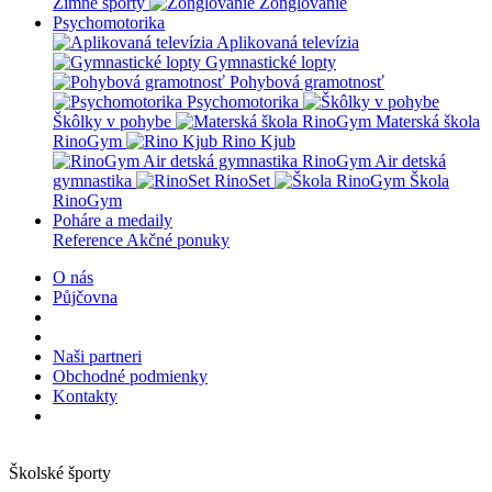
Zimné športy
Žonglovanie
Psychomotorika
Aplikovaná televízia
Gymnastické lopty
Pohybová gramotnosť
Psychomotorika
Škôlky v pohybe
Materská škola
RinoGym
Rino Kjub
RinoGym Air detská
gymnastika
RinoSet
Škola
RinoGym
Poháre a medaily
Reference
Akčné ponuky
O nás
Půjčovna
Naši partneri
Obchodné podmienky
Kontakty
Školské športy