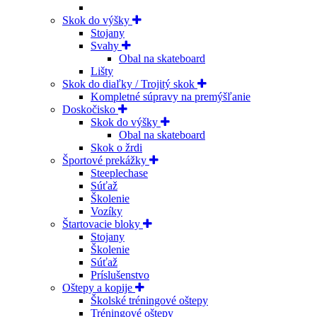
Skok do výšky
Stojany
Svahy
Obal na skateboard
Lišty
Skok do diaľky / Trojitý skok
Kompletné súpravy na premýšľanie
Doskočisko
Skok do výšky
Obal na skateboard
Skok o žrdi
Športové prekážky
Steeplechase
Súťaž
Školenie
Vozíky
Štartovacie bloky
Stojany
Školenie
Súťaž
Príslušenstvo
Oštepy a kopije
Školské tréningové oštepy
Tréningové oštepy