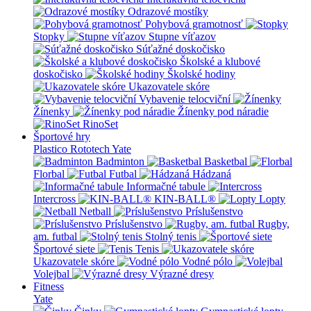
Odrazové mostíky
Pohybová gramotnosť
Stopky
Stupne víťazov
Súťažné doskočisko
Školské a klubové
doskočisko
Školské hodiny
Ukazovatele skóre
Vybavenie telocviční
Žínenky
Žínenky pod náradie
RinoSet
Športové hry
Plastico Rototech
Yate
Badminton
Basketbal
Florbal
Futbal
Hádzaná
Informačné tabule
Intercross
KIN-BALL®
Lopty
Netball
Príslušenstvo
Príslušenstvo
Rugby,
am. futbal
Stolný tenis
Športové siete
Tenis
Ukazovatele skóre
Vodné pólo
Volejbal
Výrazné dresy
Fitness
Yate