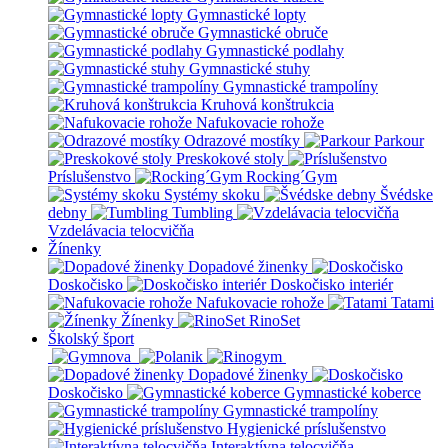
Gymnastické lopty
Gymnastické obruče
Gymnastické podlahy
Gymnastické stuhy
Gymnastické trampolíny
Kruhová konštrukcia
Nafukovacie rohože
Odrazové mostíky
Parkour
Preskokové stoly
Príslušenstvo
Rocking´Gym
Systémy skoku
Švédske
debny
Tumbling
Vzdelávacia telocvičňa
Žínenky
Dopadové žinenky
Doskočisko
Doskočisko interiér
Nafukovacie rohože
Tatami
Žínenky
RinoSet
Školský šport
Dopadové žinenky
Doskočisko
Gymnastické koberce
Gymnastické trampolíny
Hygienické príslušenstvo
Interaktívna telocvičňa