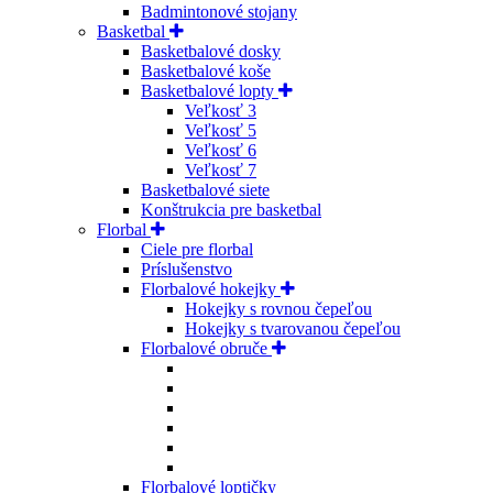
Badmintonové stojany
Basketbal
Basketbalové dosky
Basketbalové koše
Basketbalové lopty
Veľkosť 3
Veľkosť 5
Veľkosť 6
Veľkosť 7
Basketbalové siete
Konštrukcia pre basketbal
Florbal
Ciele pre florbal
Príslušenstvo
Florbalové hokejky
Hokejky s rovnou čepeľou
Hokejky s tvarovanou čepeľou
Florbalové obruče
Florbalové loptičky