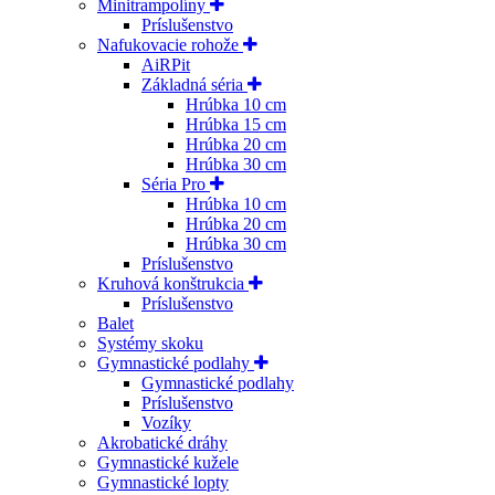
Minitrampolíny
Príslušenstvo
Nafukovacie rohože
AiRPit
Základná séria
Hrúbka 10 cm
Hrúbka 15 cm
Hrúbka 20 cm
Hrúbka 30 cm
Séria Pro
Hrúbka 10 cm
Hrúbka 20 cm
Hrúbka 30 cm
Príslušenstvo
Kruhová konštrukcia
Príslušenstvo
Balet
Systémy skoku
Gymnastické podlahy
Gymnastické podlahy
Príslušenstvo
Vozíky
Akrobatické dráhy
Gymnastické kužele
Gymnastické lopty