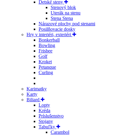
Detské steny
Stenový blok
Uterák na stenu
Stena Stena
Nárazové plochy pod stenami
Posilňovacie dosky
Hry v interiéri, exteriéri
Bonkerball
Bowling
Frisbee
Golf
Kroket
Petanque
Curling
Karimatky
Karty
Biliard
Lopty
Kréda
Príslušenstvo
Stojany
Tabuľky
Carambol