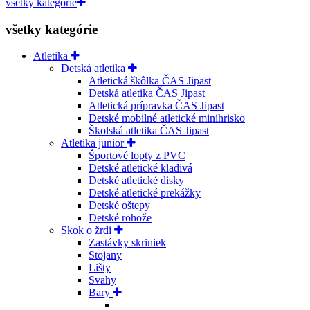
všetky kategórie
všetky kategórie
Atletika
Detská atletika
Atletická škôlka ČAS Jipast
Detská atletika ČAS Jipast
Atletická prípravka ČAS Jipast
Detské mobilné atletické minihrisko
Školská atletika ČAS Jipast
Atletika junior
Športové lopty z PVC
Detské atletické kladivá
Detské atletické disky
Detské atletické prekážky
Detské oštepy
Detské rohože
Skok o žrdi
Zastávky skriniek
Stojany
Lišty
Svahy
Bary