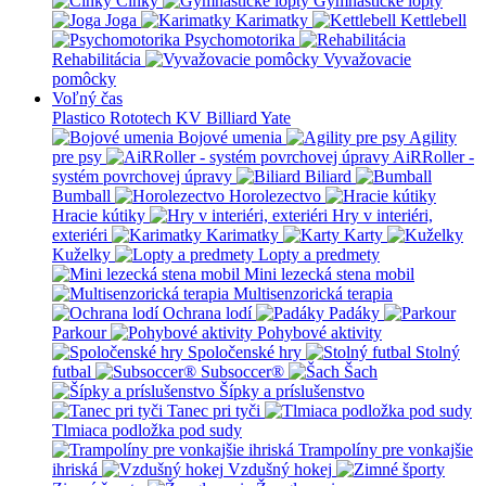
Činky
Gymnastické lopty
Joga
Karimatky
Kettlebell
Psychomotorika
Rehabilitácia
Vyvažovacie
pomôcky
Voľný čas
Plastico Rototech
KV Billiard
Yate
Bojové umenia
Agility
pre psy
AiRRoller -
systém povrchovej úpravy
Biliard
Bumball
Horolezectvo
Hracie kútiky
Hry v interiéri,
exteriéri
Karimatky
Karty
Kuželky
Lopty a predmety
Mini lezecká stena mobil
Multisenzorická terapia
Ochrana lodí
Padáky
Parkour
Pohybové aktivity
Spoločenské hry
Stolný
futbal
Subsoccer®
Šach
Šípky a príslušenstvo
Tanec pri tyči
Tlmiaca podložka pod sudy
Trampolíny pre vonkajšie
ihriská
Vzdušný hokej