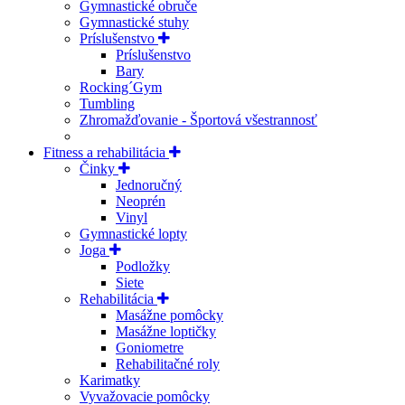
Gymnastické obruče
Gymnastické stuhy
Príslušenstvo
Príslušenstvo
Bary
Rocking´Gym
Tumbling
Zhromažďovanie - Športová všestrannosť
Fitness a rehabilitácia
Činky
Jednoručný
Neoprén
Vinyl
Gymnastické lopty
Joga
Podložky
Siete
Rehabilitácia
Masážne pomôcky
Masážne loptičky
Goniometre
Rehabilitačné roly
Karimatky
Vyvažovacie pomôcky