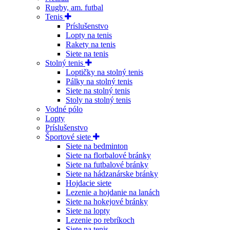
Rugby, am. futbal
Tenis
Príslušenstvo
Lopty na tenis
Rakety na tenis
Siete na tenis
Stolný tenis
Loptičky na stolný tenis
Pálky na stolný tenis
Siete na stolný tenis
Stoly na stolný tenis
Vodné pólo
Lopty
Príslušenstvo
Športové siete
Siete na bedminton
Siete na florbalové bránky
Siete na futbalové bránky
Siete na hádzanárske bránky
Hojdacie siete
Lezenie a hojdanie na lanách
Siete na hokejové bránky
Siete na lopty
Lezenie po rebríkoch
Siete na tenis