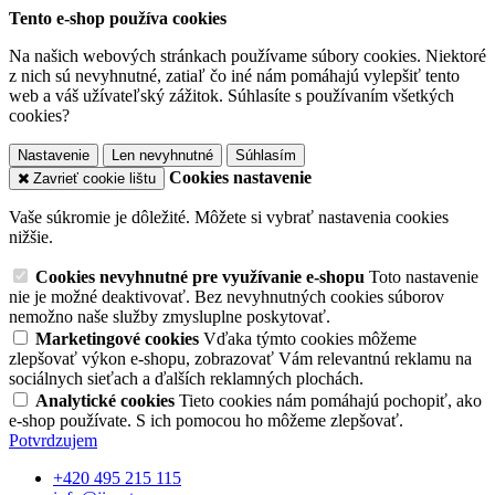
Tento e-shop používa cookies
Na našich webových stránkach používame súbory cookies. Niektoré
z nich sú nevyhnutné, zatiaľ čo iné nám pomáhajú vylepšiť tento
web a váš užívateľský zážitok. Súhlasíte s používaním všetkých
cookies?
Nastavenie
Len nevyhnutné
Súhlasím
Cookies nastavenie
Zavrieť cookie lištu
Vaše súkromie je dôležité. Môžete si vybrať nastavenia cookies
nižšie.
Cookies nevyhnutné pre využívanie e-shopu
Toto nastavenie
nie je možné deaktivovať. Bez nevyhnutných cookies súborov
nemožno naše služby zmysluplne poskytovať.
Marketingové cookies
Vďaka týmto cookies môžeme
zlepšovať výkon e-shopu, zobrazovať Vám relevantnú reklamu na
sociálnych sieťach a ďalších reklamných plochách.
Analytické cookies
Tieto cookies nám pomáhajú pochopiť, ako
e-shop používate. S ich pomocou ho môžeme zlepšovať.
Potvrdzujem
+420 495 215 115