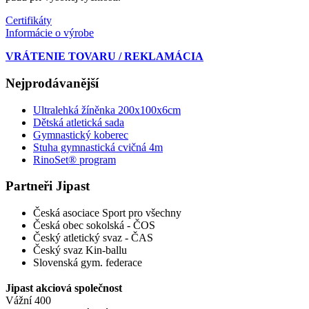
Certifikáty
Informácie o výrobe
VRÁTENIE TOVARU / REKLAMÁCIA
Nejprodávanější
Ultralehká žíněnka 200x100x6cm
Dětská atletická sada
Gymnastický koberec
Stuha gymnastická cvičná 4m
RinoSet® program
Partneři Jipast
Česká asociace Sport pro všechny
Česká obec sokolská - ČOS
Český atletický svaz - ČAS
Český svaz Kin-ballu
Slovenská gym. federace
Jipast akciová společnost
Vážní 400