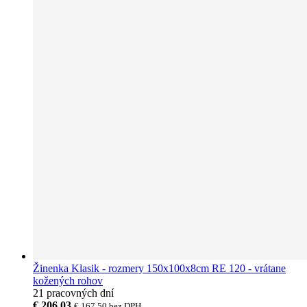
Žinenka Klasik - rozmery 150x100x8cm RE 120 - vrátane
kožených rohov
21 pracovných dní
€ 206,03
€ 167,50
bez DPH