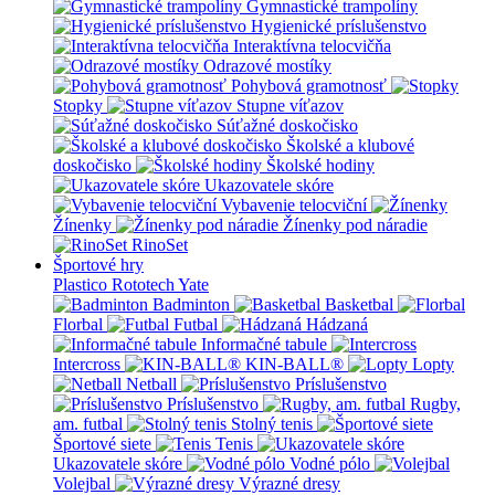
Gymnastické trampolíny
Hygienické príslušenstvo
Interaktívna telocvičňa
Odrazové mostíky
Pohybová gramotnosť
Stopky
Stupne víťazov
Súťažné doskočisko
Školské a klubové
doskočisko
Školské hodiny
Ukazovatele skóre
Vybavenie telocviční
Žínenky
Žínenky pod náradie
RinoSet
Športové hry
Plastico Rototech
Yate
Badminton
Basketbal
Florbal
Futbal
Hádzaná
Informačné tabule
Intercross
KIN-BALL®
Lopty
Netball
Príslušenstvo
Príslušenstvo
Rugby,
am. futbal
Stolný tenis
Športové siete
Tenis
Ukazovatele skóre
Vodné pólo
Volejbal
Výrazné dresy