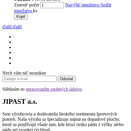
Zmeniť počet
Navýšiť množstvo
Snížit
množstvo
ks
Kúpiť
ďalší
ďalší
Nech vám nič neunikne
Odoslať
Súhlasím so
spracovaním osobných údajov
.
JIPAST a.s.
Sme výrobcovia a dodávatelia širokého sortimentu športových
potrieb. Naša výroba sa špecializuje najmä na dopadové plochy,
ktoré sa používajú všade tam, kde hrozí riziko pádu z výšky alebo
pádu pri vysokej rýchlosti.