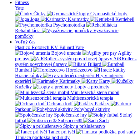
Fitness
Yate
Činky
Gymnastické lopty
Joga
Karimatky
Kettlebell
Psychomotorika
Rehabilitácia
Vyvažovacie
pomôcky
Voľný čas
Plastico Rototech
KV Billiard
Yate
Bojové umenia
Agility
pre psy
AiRRoller -
systém povrchovej úpravy
Biliard
Bumball
Horolezectvo
Hracie kútiky
Hry v interiéri,
exteriéri
Karimatky
Karty
Kuželky
Lopty a predmety
Mini lezecká stena mobil
Multisenzorická terapia
Ochrana lodí
Padáky
Parkour
Pohybové aktivity
Spoločenské hry
Stolný
futbal
Subsoccer®
Šach
Šípky a príslušenstvo
Tanec pri tyči
Tlmiaca podložka pod sudy