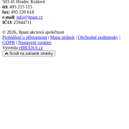
503 41 Hradec Králové
tel:
495 215 115
fax:
495 220 618
e-mail
:
info@jipast.cz
IČO:
25944711
© 2026, Jipast akciová společnost
Prohlášení o přístupnosti
|
Mapa stránek
|
Obchodné podmienky
|
GDPR
|
Nastavení cookies
Vyrobila
eBRÁNA.cz
Scroll na začiatok stránky