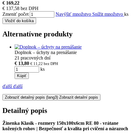
€ 169,22
€ 137,58 bez DPH
Zmeniť počet
Navýšiť množstvo
Snížit množstvo
ks
Vložiť do košíka
Alternatívne produkty
Doplnok – úchyty na prenášanie
21 pracovných dní
€ 13,80
€ 11,22
bez DPH
ks
Kúpiť
ďalší
ďalší
Zobraziť detailný popis
(lang3) Zobrazit detailní popis
Detailný popis
Žinenka Klasik - rozmery 150x100x6cm RE 80 - vrátane
kožených rohov
| Bezpečnosť a kvalita pri cvičení a nárazoch