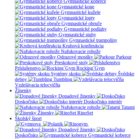
Gymnastické koberce
Gymnastické kone
Gymnastické kužele
Gymnastické lopty
Gymnastické obruče
Gymnastické podlahy
Gymnastické stuhy
Gymnastické trampolíny
Kruhová konštrukcia
Nafukovacie rohože
Odrazové mostíky
Parkour
Preskokové stoly
Príslušenstvo
Rocking´Gym
Systémy skoku
Švédske
debny
Tumbling
Vzdelávacia telocvičňa
Žínenky
Dopadové žinenky
Doskočisko
Doskočisko interiér
Nafukovacie rohože
Tatami
Žínenky
RinoSet
Školský šport
Dopadové žinenky
Doskočisko
Gymnastické koberce