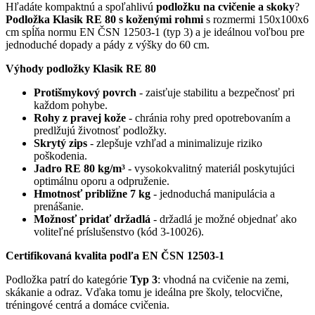
Hľadáte kompaktnú a spoľahlivú
podložku na cvičenie a skoky
?
Podložka Klasik RE 80 s koženými rohmi
s rozmermi 150x100x6
cm spĺňa normu EN ČSN 12503-1 (typ 3) a je ideálnou voľbou pre
jednoduché dopady a pády z výšky do 60 cm.
Výhody podložky Klasik RE 80
Protišmykový povrch
- zaisťuje stabilitu a bezpečnosť pri
každom pohybe.
Rohy z pravej kože
- chránia rohy pred opotrebovaním a
predlžujú životnosť podložky.
Skrytý zips
- zlepšuje vzhľad a minimalizuje riziko
poškodenia.
Jadro RE 80 kg/m³
- vysokokvalitný materiál poskytujúci
optimálnu oporu a odpruženie.
Hmotnosť približne 7 kg
- jednoduchá manipulácia a
prenášanie.
Možnosť pridať držadlá
- držadlá je možné objednať ako
voliteľné príslušenstvo (kód 3-10026).
Certifikovaná kvalita podľa EN ČSN 12503-1
Podložka patrí do kategórie
Typ 3
: vhodná na cvičenie na zemi,
skákanie a odraz. Vďaka tomu je ideálna pre školy, telocvične,
tréningové centrá a domáce cvičenia.