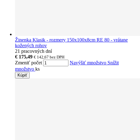
Žinenka Klasik - rozmery 150x100x8cm RE 80 - vrátane
kožených rohov
21 pracovných dní
€ 175,49
€ 142,67
bez DPH
Zmeniť počet
Navýšiť množstvo
Snížit
množstvo
ks
Kúpiť