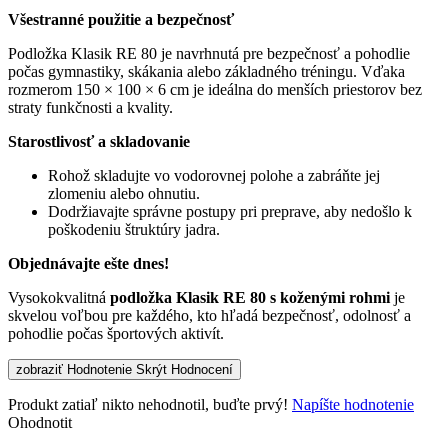
Všestranné použitie a bezpečnosť
Podložka Klasik RE 80 je navrhnutá pre bezpečnosť a pohodlie
počas gymnastiky, skákania alebo základného tréningu. Vďaka
rozmerom 150 × 100 × 6 cm je ideálna do menších priestorov bez
straty funkčnosti a kvality.
Starostlivosť a skladovanie
Rohož skladujte vo vodorovnej polohe a zabráňte jej
zlomeniu alebo ohnutiu.
Dodržiavajte správne postupy pri preprave, aby nedošlo k
poškodeniu štruktúry jadra.
Objednávajte ešte dnes!
Vysokokvalitná
podložka Klasik RE 80 s koženými rohmi
je
skvelou voľbou pre každého, kto hľadá bezpečnosť, odolnosť a
pohodlie počas športových aktivít.
zobraziť Hodnotenie
Skrýt Hodnocení
Produkt zatiaľ nikto nehodnotil, buďte prvý!
Napíšte hodnotenie
Ohodnotit