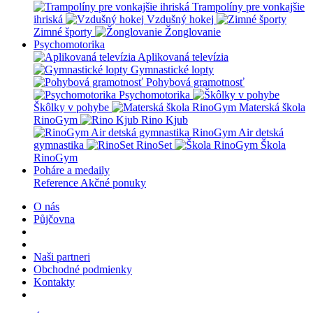
Trampolíny pre vonkajšie
ihriská
Vzdušný hokej
Zimné športy
Žonglovanie
Psychomotorika
Aplikovaná televízia
Gymnastické lopty
Pohybová gramotnosť
Psychomotorika
Škôlky v pohybe
Materská škola
RinoGym
Rino Kjub
RinoGym Air detská
gymnastika
RinoSet
Škola
RinoGym
Poháre a medaily
Reference
Akčné ponuky
O nás
Půjčovna
Naši partneri
Obchodné podmienky
Kontakty