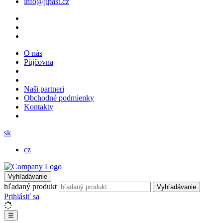
info@jipast.cz
O nás
Půjčovna
Naši partneri
Obchodné podmienky
Kontakty
sk
cz
Vyhľadávanie
hľadaný produkt
Vyhľadávanie
Prihlásiť sa
☰