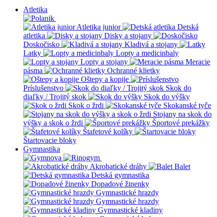
Atletika
Atletika junior
Detská
atletika
Disky a stojany
Doskočisko
Kladivá a stojany
Latky
Lopty a medicinbaly
Lopty a stojany
Meracie
pásma
Ochranné klietky
Oštepy a kopije
Príslušenstvo
Skok do
diaľky / Trojitý skok
Skok do výšky
Skok o žrdi
Skokanské tyče
Stojany na skok do
výšky a skok o žrdi
Športové prekážky
Štafetové kolíky
Štartovacie bloky
Gymnastika
Akrobatické dráhy
Balet
Detská gymnastika
Dopadové žinenky
Gymnastické hrazdy
Gymnastické hrazdy
Gymnastické kladiny